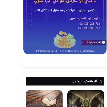
له همدې برخې: