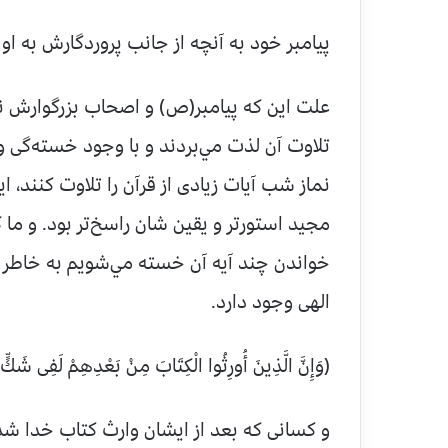
پيامبر خود به آنچه از جانب پروردگارش به او
علت اين که پيامبر(ص) و اصحاب بزرگوارش نس
تلاوت آن لذت مي‌بردند و با وجود خسته‌گى
نماز شب آيات زيادى از قرآن را تلاوت کنند، اي
مجيد استورتر و يقين شان راسخ‌تر بود. و ما 
خواندن چند آيه آن خسته مي‌شويم به خاطر
الهى وجود دارد.
(وَإِنَّ الَّذِينَ أُورِثُوا الْكِتَابَ مِنْ بَعْدِهِمْ لَفِى شَ
و کسانى که بعد از ايشان وارث کتاب خدا شده‌