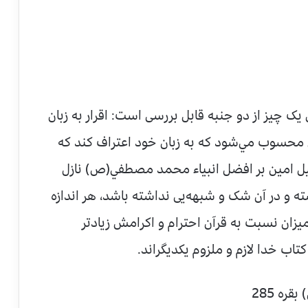
يک چيز از دو جنبه قابل بررسى است: اقرار به زبان
حسوب مي‌شود که به زبان خود اعتراف کند که
 امين بر افضل انبياء محمد مصطفي(ص) نازل
ه و در آن شک و شبهه‌يى نداشته باشد، هر اندازه
يزان نسبت به قرآن احترام و اکرامش زيادتر
کتاب خدا لازم و ملزوم يکديگراند.
) بقره 285