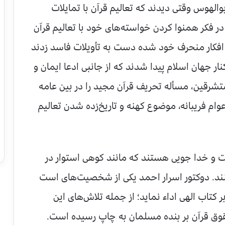
بوالهوس وقتى ديدند که تعاليم قرآن با تمايلات
ر فکر همنوا کردن خواسته‌هاى خود با تعاليم قرآن
ا افکار منحرف خود شده دست به تأويلات فاسد زدند
ر جهان اسلام پيدا شدند که از جانبى ادعا ايمان و
مستشرقين، مسأله تحريف قرآن مجيد را در بين عامه
عوام فريبانه، موضوع کهنه و تاريخ‌زده شدن تعاليم
ت و خدا جويى هستند که مانند کوهى استوار در
نند. دوکتور اسرار احمد يکى از شخصيت‌هاى است
ر کتاب الهى اداء نمايد؛ از جمله تلاش‌هاى اين
ق قرآن بر بنده مسلمان به چاپ رسيده است.