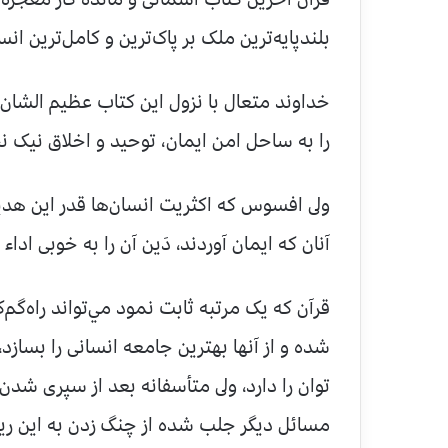
بلندپايه‌ترين ملک بر پاک‌ترين و کامل‌ترين 
خداوند متعال با نزول اين کتاب عظيم الشان
را به ساحل امن ايمان، توحيد و اخلاق نيک ن
ولى افسوس که اکثريت انسان‌ها قدر اين هديه 
آنان که ايمان آوردند، دَين آن را به خوبى اداء 
قرآن که يک مرتبه ثابت نمود مي‌تواند راه‌گم‌
شده و از آنها بهترين جامعه انسانى را بسازد
توان را دارد، ولى متأسفانه بعد از سپرى شد
مسائل ديگر جلب شده از چنگ زدن به اين ريس