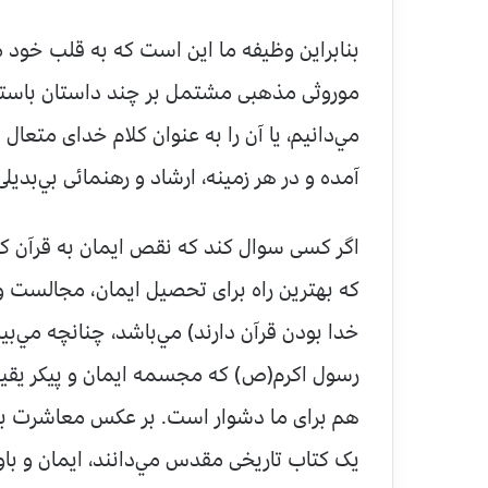
بنابراين وظيفه ما اين است که به قلب خود مر
موروثى مذهبى مشتمل بر چند داستان باستانى 
مي‌دانيم، يا آن را به عنوان کلام خداى متعال 
آمده و در هر زمينه، ارشاد و رهنمائى بي‌بديلى
اگر کسى سوال کند که نقص ايمان به قرآن کر
که بهترين راه براى تحصيل ايمان، مجالست و 
خدا بودن قرآن دارند) مي‌باشد، چنانچه مي‌
رسول اکرم(ص) که مجسمه ايمان و پيکر يقين ب
هم براى ما دشوار است. بر عکس معاشرت با کس
يک کتاب تاريخى مقدس مي‌دانند، ايمان و با