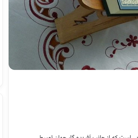
‌يى است که از جانب آفريده گار جهان توسط