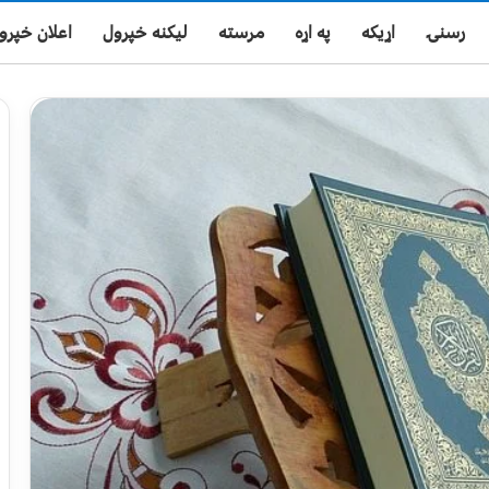
رسنۍ
اړیکه
په اړه
مرسته
لیکنه خپرول
اعلان خپرو