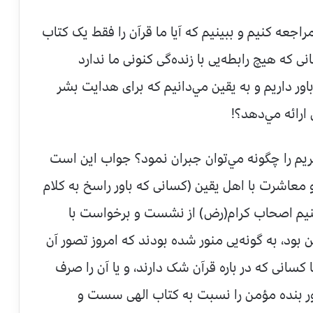
اجعه کنيم و ببينيم که آيا ما قرآن را فقط يک کتاب
که هيچ رابطه‌يى با زنده‌گى کنونى ما ندارد
باور داريم و به يقين مي‌دانيم که براى هدايت بشر
 ارائه مي‌دهد؟!
يم را چگونه مي‌توان جبران نمود؟ جواب اين است
معاشرت با اهل يقين (کسانى که باور راسخ به کلام
بينيم اصحاب کرام(رض) از نشست و برخواست با
ود، به گونه‌يى منور شده بودند که امروز تصور آن
انى که در باره قرآن شک دارند، و يا آن را صرف
ور بنده مؤمن را نسبت به کتاب الهى سست و