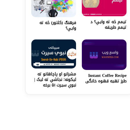
تیمم څه ته وايي؟ د
فرهنګ (کلتور) څه ته
تیمم طریقه
وایي؟
مشرانو او پاچاهانو ته
Instant Coffee Recipe
لیکونه؛ نجاشي ته لیک |
طرز تهیه قهوه خانگی
نبوي سیرت ۵۱ برخه