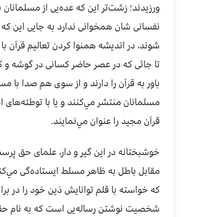
ورزيدند؛ زشت‌تر اين که عده‌يى از مسلمانان 
نفسانى شان همخوانى ندارد به جايى اين که د
شوند، در انديشه همنوا کردن تعاليم قرآن ب
تا جائى که در عصر حاضر کسانى در گوشه و کنا
باور به قرآن را دارند و از سوى هم صدا با 
مسلمانان منتشر مي‌کنند و يا با توطئه‌هاى ا
قرآن مجيد را عنوان مي‌نمايند.
خوشبختانه در اين گير و دار، علماى حق پرس
مقابل باطل به ظاهر مسلط ايستاده‌گى مي‌ک
که خواسته با قلم توانايش دَين خود را در براب
شخصيت نوشتن رساله‌يى است که به نام حقو