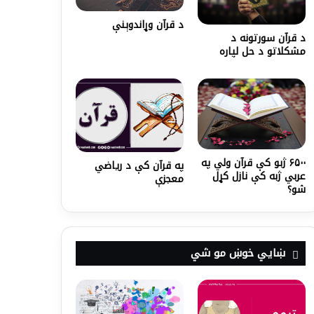
د قرآن وړاندوېنې
د قرآن سورتونه د
مشکلاتو د حل لپاره
۶۵۰۰ ژبو کې قرآن ولي په
په قرآن کې د ریاضي
عربي ژبه کې نازل کړل
معجزې
شو؟
ښايي خوښ مو شي