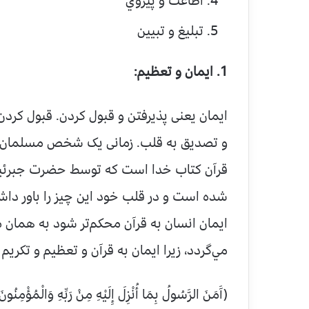
اطاعت و پيروي
تبليغ و تبيين
1. ايمان و تعظيم:
ايمان يعنى پذيرفتن و قبول کردن. قبول کردن 
و تصديق به قلب. زمانى يک شخص مسلمان م
قرآن کتاب خدا است که توسط حضرت جبرئيل
شده است و در قلب خود اين چيز را باور داشت
ايمان انسان به قرآن محکم‌تر شود به همان م
مي‌گردد، زيرا ايمان به قرآن و تعظيم و تکريم 
(آَمَنَ الرَّسُولُ بِمَا أُنْزِلَ إِلَيْهِ مِنْ رَبِّهِ وَالْمُؤْمِنُونَ