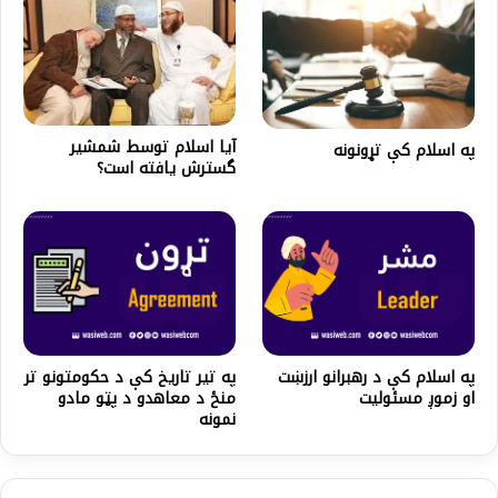
آیا اسلام توسط شمشیر
په اسلام کې تړونونه
گسترش یافته است؟
په اسلام کې د رهبرانو ارزښت
په تیر تاریخ کې د حکومتونو تر
او زموږ مسئوليت
منځ د معاهدو د پټو مادو
نمونه