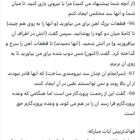
(از آنچه شما پيشنهاد مى كنيد) مرا با نيرويى يارى كنيد، تا ميان
شما و آنها سد محكمى ايجاد كنم.
96- قطعات بزرگ آهن براى من بياوريد (و آنها را به روى هم چيند)
تا كاملا ميان دو كوه را پوشانيد، سپس گفت (آتش در اطراف آن
بيافروزيد و) در آتش بدميد، (آنها دميدند) تا قطعات آهن را سرخ و
گداخته كرد، گفت (اكنون) مس ذوب شده براى من بياوريد تا به
روى آن بريزم.
97- (سرانجام آن چنان سد نيرومندى ساخت) كه آنها قادر نبودند
از آن بالا روند و نمى توانستند نقبى در آن ايجاد كنند.
98- گفت اين از رحمت پروردگار من است اما هنگامى كه وعده
پروردگارم فرا رسد آن را در هم مى كوبد و وعده پروردگارم حق
است.
فوائدتربیتی آیات مبارکه: