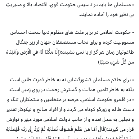
• مسلمان ها باید در تاسیس حکومت قوی، اقتصاد بالا و مدیریتِ
بی نظیر خود را آماده نمایند.
• حکومت اسلامی در برابر ملت های مظلوم دنیا سخت احساس
مسوولیت کرده و برای نجات مستضعفان جهان از زیر چنگال
طاغوتیان زمان هر گز از پا نمی نشیند:(إِنَّا مَكَّنَّا لَهُ فِي الْأَرْضِ وَآتَيْنَاهُ
مِن كُلِّ شَيْءٍ سَبَبًا)
• برای حاکم مسلمان کشورگشایی نه به خاطر قدرت طلبی است
بلکه به خاطر تامین عدالت و گسترش رحمت در روی زمین است.
• در قلمرو حکومت اسلامی، عرصه بر متخلفین و ستمکاران تنگ و
دست ظالم و زورگو کوتاه می گردد و از افراد صالح و نیکوکار تقدیر
و تجلیل به عمل آمده و از جانب دولت اسلامی مورد مهر و نوازش
قرار می گیرند:(قَالَ أَمَّا مَن ظَلَمَ فَسَوْفَ نُعَذِّبُهُ ثُمَّ يُرَدُّ إِلَىٰ رَبِّهِ فَيُعَذِّبُهُ