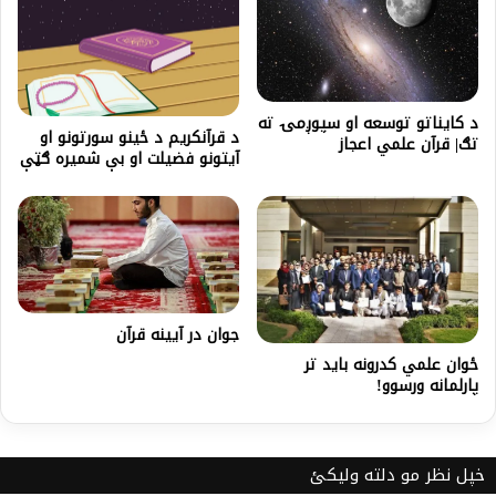
د کایناتو توسعه او سپوږمۍ ته
د قرآنکريم د ځينو سورتونو او
تګ| قرآن علمي اعجاز
آيتونو فضيلت او بې شميره ګټې
جوان در آيينه قرآن
ځوان علمي کدرونه باید تر
پارلمانه ورسوو!
خپل نظر مو دلته ولیکئ