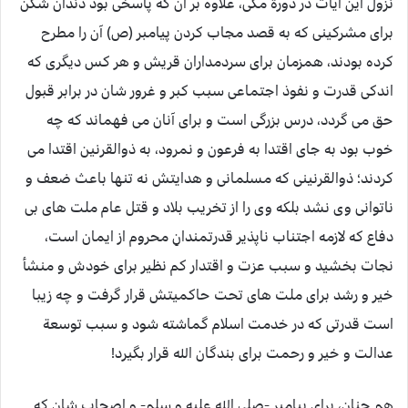
نزول این آیات در دورة مکی، علاوه بر آن که پاسخی بود دندان شکن
برای مشرکینی که به قصد مجاب کردن پیامبر (ص) آن را مطرح
کرده بودند، همزمان برای سردمداران قریش و هر کس دیگری که
اندکی قدرت و نفوذ اجتماعی سبب کبر و غرور شان در برابر قبول
حق می گردد، درس بزرگی است و برای آنان می فهماند که چه
خوب بود به جای اقتدا به فرعون و نمرود، به ذوالقرنین اقتدا می
کردند؛ ذوالقرنینی که مسلمانی و هدایتش نه تنها باعث ضعف و
ناتوانی وی نشد بلکه وی را از تخریب بلاد و قتل عام ملت های بی
دفاع که لازمه اجتناب ناپذیر قدرتمندانِ محروم از ایمان است،
نجات بخشید و سبب عزت و اقتدار کم نظیر برای خودش و منشأ
خیر و رشد برای ملت های تحت حاکمیتش قرار گرفت و چه زیبا
است قدرتی که در خدمت اسلام گماشته شود و سبب توسعة
عدالت و خیر و رحمت برای بندگان الله قرار بگیرد!
هم چنان، برای پیامبر -صلی الله علیه و سلم- و اصحاب شان که