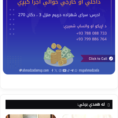
له همدې برخې: