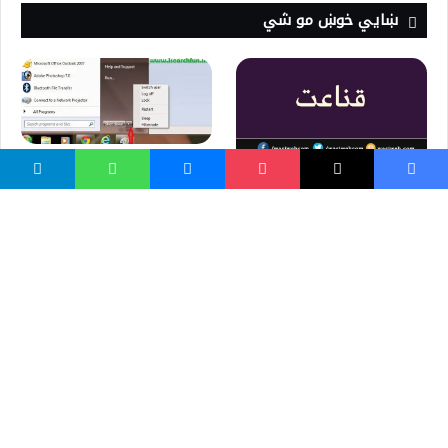
ښايي خوښ مو شي
د کمپیوتر هایبرنت او بندول څه
شی دی؟ Shutdown,
قناعت یوه لوی شتمنې ده | غږ
Hibernate
مدني دولت څه ته وايې؟