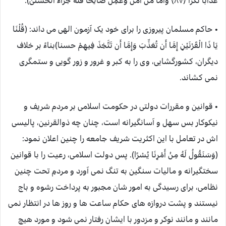
عَذَابًا نُّكْرًا ﴿٨٧﴾ وَأَمَّا مَنْ آمَنَ وَعَمِلَ صَالِحًا فَلَهُ جَزَاءً الْحُسْنَىٰ).
• حاکم مسلمان پیروزی را برای خود یک آزمون الهی می داند: (قُلْنَا
يَا ذَا الْقَرْنَيْنِ إِمَّا أَن تُعَذِّبَ وَإِمَّا أَن تَتَّخِذَ فِيهِمْ حسنا)بناءً بر خلاف
دیگران، کشورگشایی، وی را به کبر و غرور و زور گویی و ستمگری
نمی کشاند.
• قوانین و مقررات دولتی در حکومت اسلامی بر مردم شریف و
نیکوکار بس سهل و آسانگیرانه است، چنان چه ذوالقرنین، پالیسی
اش در تعامل با این اکثریت شریف جامعه را چنین اعلان نمود:
(وَسَنَقُولُ لَهُ مِنْ أَمْرِنَا يُسْرًا). پس دولت اسلامی، رعیت را با قوانین
سختگیرانه و مالیات سنگین به تنگ نمی آورد و مردمِ تحت چنین
نظامی، برای رسیدگی به امور شان مجبور به پرداخت رشوه و باج
نیستند و پشت دروازه های حکام ساعت ها و روز ها در انتظار نمی
مانند و مانند نوکر و مزدور با ایشان رفتار نمی شود و مورد هیچ