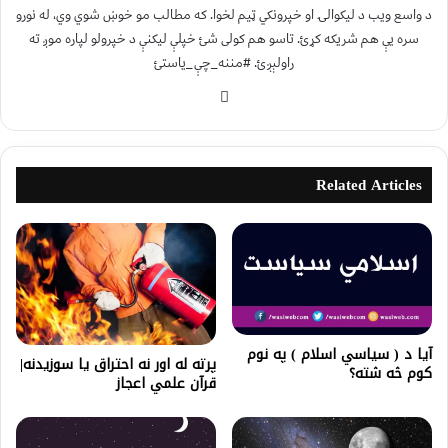
د واسع ویب د لیکوالۍ او خپرونکي ټیم لخوا. که مطالب مو خوښ شوي وي، له نورو
سره یې هم شریکه کړئ. تاسو هم کولی شئ خپلې لیکنې د خپرولو لپاره موږ ته
راولېږئ. #مننه_چې_یاستئ
Related Articles
آیا د ( سیاسي اسلام ) په نوم
پرته له اور نه احتراق یا سوزیدنه|
کوم څه شته؟
قرآن علمي اعجاز