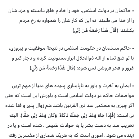
• حاکمان در دولت اسلامی، خود را خادم خلق دانسته و مزد شان
را از خدا می طلبند؛ نه این که کار شان را همواره به رخ مردم
بکشند: (قَالَ هَٰذَا رَحْمَةٌ مِّن رَّبِّي)
• حاکم مسلمان در حکومت اسلامی در نتیجة موفقیت و پیروزی،
با تواضع تمام از الله ذوالجلال ابراز ممنونیت کرده و دچار کبر و
غرور و فخر فروشی نمی شود: (قَالَ هَٰذَا رَحْمَةٌ مِّن رَّبِّي)
• ایمان به آخرت و باور به ناپایداریِ پدیده های دنیا از مهم ترین
مواصفات حاکم در دولت اسلامی است و باورش این است که حتی
اگر چیزی به محکمی سد ذی القرنین باشد هم زوال پذیر و فنا شده
نی است: (فَإِذَا جَاءَ وَعْدُ رَبِّي جَعَلَهُ دَكَّاءَ ۖ وَكَانَ وَعْدُ رَبِّي حَقًّا). البته
تخریب سد به دست بشر یا به حوادث طبیعی.. شده است و یا در
آینده می شود.. اموری است که به هریک شماری از مفسرین رفته