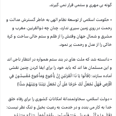
گونه بی مهری و ستمی قرار نمی گیرند.
• حکومت اسلامی از توسعة نظام الهی به خاطر گسترش عدالت و
رحمت در روی زمین سیری ندارد، چنان چه ذوالقرنین، مغرب و
مشرق و شمال جهان وقتش را از ظلم و ستم خالی ساخت و کرة
خاکی را از عدل و رحمت پر نمود.
• دانسته شد که ملت های در بند ستم همواره در انتظار ناجی اند
و این مسلمان ها اند که باید خود را برای ایفا کردن چنین نقشی
آماده سازند: (قَالُوا يَا ذَا الْقَرْنَيْنِ إِنَّ يَأْجُوجَ وَمَأْجُوجَ مُفْسِدُونَ فِي
الْأَرْضِ فَهَلْ نَجْعَلُ لَكَ خَرْجًا عَلَىٰ أَن تَجْعَلَ بَيْنَنَا وَبَيْنَهُمْ سَدًّا)
• دولت اسلامی، سخاوتمندانة امکاناتِ کشوری را برای رفاه خلق
خدا به کار می بندد و در خدمت به رعیت بخیل و تنگ نظر نیست:
(قَالَ مَا مَكَّنِّي فِيهِ رَبِّي خَيْرٌ فَأَعِينُونِي بِقُوَّةٍ أَجْعَلْ بَيْنَكُمْ وَبَيْنَهُمْ