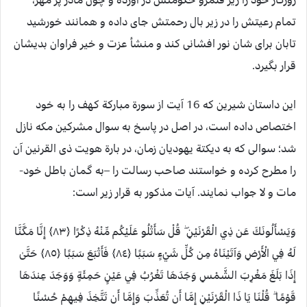
تمام رعیتش را در زیر بال رحمتش جای داده و همانند خورشید
تابان برای شان نور افشانی کند و منشأ عزت و خیر فراوان بدیشان
قرار بگیرد.
این داستان شیرین که 16 آیت از سورة مبارکة کهف را به خود
اختصاص داده است، در اصل در پاسخ به سوال مشرکین مکه نازل
شد؛ سوالی که به دیکتة یهودیان زمان، در بارة هویت ذی القرنین آن
را مطرح کرده و خواستند صاحب رسالت را –به گمان باطل خود-
مات و لا جواب نمایند. آیات مذکور به قرار زیر است:
وَيَسْأَلُونَكَ عَن ذِي الْقَرْنَيْنِ ۖ قُلْ سَأَتْلُو عَلَيْكُم مِّنْهُ ذِكْرًا ﴿٨٣﴾ إِنَّا مَكَّنَّا
لَهُ فِي الْأَرْضِ وَآتَيْنَاهُ مِن كُلِّ شَيْءٍ سَبَبًا ﴿٨٤﴾ فَأَتْبَعَ سَبَبًا ﴿٨٥﴾ حَتَّىٰ
إِذَا بَلَغَ مَغْرِبَ الشَّمْسِ وَجَدَهَا تَغْرُبُ فِي عَيْنٍ حَمِئَةٍ وَوَجَدَ عِندَهَا
قَوْمًا ۗ قُلْنَا يَا ذَا الْقَرْنَيْنِ إِمَّا أَن تُعَذِّبَ وَإِمَّا أَن تَتَّخِذَ فِيهِمْ حُسْنًا