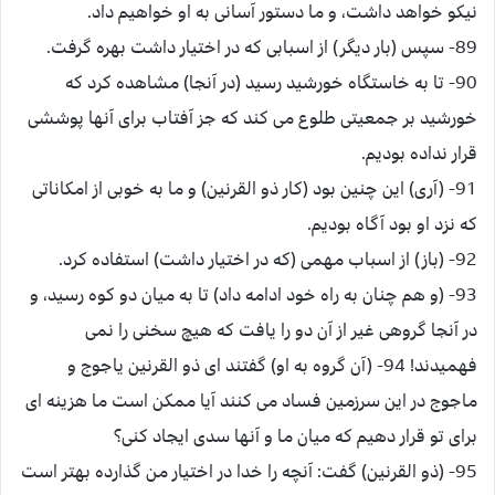
نيكو خواهد داشت، و ما دستور آسانى به او خواهيم داد.
89- سپس (بار ديگر) از اسبابى كه در اختيار داشت بهره گرفت.
90- تا به خاستگاه خورشيد رسيد (در آنجا) مشاهده كرد كه
خورشيد بر جمعيتى طلوع مى كند كه جز آفتاب براى آنها پوششى
قرار نداده بوديم.
91- (آرى) اين چنين بود (كار ذو القرنين) و ما به خوبى از امكاناتى
كه نزد او بود آگاه بوديم.
92- (باز) از اسباب مهمى (كه در اختيار داشت) استفاده كرد.
93- (و هم چنان به راه خود ادامه داد) تا به ميان دو كوه رسيد، و
در آنجا گروهى غير از آن دو را يافت كه هيچ سخنى را نمى
فهميدند! 94- (آن گروه به او) گفتند اى ذو القرنين ياجوج و
ماجوج در اين سرزمين فساد مى كنند آيا ممكن است ما هزينه اى
براى تو قرار دهيم كه ميان ما و آنها سدى ايجاد كنى؟
95- (ذو القرنين) گفت: آنچه را خدا در اختيار من گذارده بهتر است