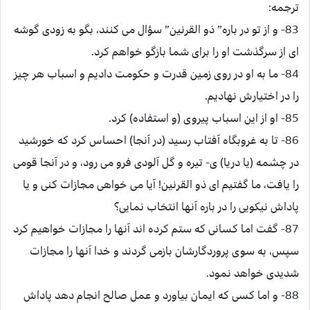
ترجمه:
83- و از تو در باره” ذو القرنين” سؤال مى كنند، بگو به زودى گوشه
اى از سرگذشت او را براى شما بازگو خواهم كرد.
84- ما به او در روى زمين قدرت و حكومت داديم و اسباب هر چيز
را در اختيارش نهاديم.
85- او از اين اسباب پيروى (و استفاده) كرد.
86- تا به غروبگاه آفتاب رسيد (در آنجا) احساس كرد كه خورشيد
در چشمه (يا دريا) ى- تيره و گل آلودى فرو مى رود، و در آنجا قومى
را يافت، ما گفتيم اى ذو القرنين! آيا مى خواهى مجازات كنى و يا
پاداش نيكويى را در باره آنها انتخاب نمايى؟
87- گفت اما كسانى كه ستم كرده اند آنها را مجازات خواهيم كرد
سپس، به سوى پروردگارشان بازمى گردند و خدا آنها را مجازات
شديدى خواهد نمود.
88- و اما كسى كه ايمان بياورد و عمل صالح انجام دهد پاداش