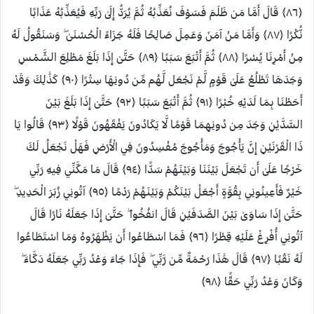
﴿٨٦﴾ قَالَ أَمَّا مَن ظَلَمَ فَسَوْفَ نُعَذِّبُهُ ثُمَّ يُرَدُّ إِلَىٰ رَبِّهِ فَيُعَذِّبُهُ عَذَابًا
نُّكْرًا ﴿٨٧﴾ وَأَمَّا مَنْ آمَنَ وَعَمِلَ صَالِحًا فَلَهُ جَزَاءً الْحُسْنَىٰ ۖ وَسَنَقُولُ لَهُ
مِنْ أَمْرِنَا يُسْرًا ﴿٨٨﴾ ثُمَّ أَتْبَعَ سَبَبًا ﴿٨٩﴾ حَتَّىٰ إِذَا بَلَغَ مَطْلِعَ الشَّمْسِ
وَجَدَهَا تَطْلُعُ عَلَىٰ قَوْمٍ لَّمْ نَجْعَل لَّهُم مِّن دُونِهَا سِتْرًا ﴿٩٠﴾ كَذَٰلِكَ وَقَدْ
أَحَطْنَا بِمَا لَدَيْهِ خُبْرًا ﴿٩١﴾ ثُمَّ أَتْبَعَ سَبَبًا ﴿٩٢﴾ حَتَّىٰ إِذَا بَلَغَ بَيْنَ
السَّدَّيْنِ وَجَدَ مِن دُونِهِمَا قَوْمًا لَّا يَكَادُونَ يَفْقَهُونَ قَوْلًا ﴿٩٣﴾ قَالُوا يَا
ذَا الْقَرْنَيْنِ إِنَّ يَأْجُوجَ وَمَأْجُوجَ مُفْسِدُونَ فِي الْأَرْضِ فَهَلْ نَجْعَلُ لَكَ
خَرْجًا عَلَىٰ أَن تَجْعَلَ بَيْنَنَا وَبَيْنَهُمْ سَدًّا ﴿٩٤﴾ قَالَ مَا مَكَّنِّي فِيهِ رَبِّي
خَيْرٌ فَأَعِينُونِي بِقُوَّةٍ أَجْعَلْ بَيْنَكُمْ وَبَيْنَهُمْ رَدْمًا ﴿٩٥﴾ آتُونِي زُبَرَ الْحَدِيدِ ۖ
حَتَّىٰ إِذَا سَاوَىٰ بَيْنَ الصَّدَفَيْنِ قَالَ انفُخُوا ۖ حَتَّىٰ إِذَا جَعَلَهُ نَارًا قَالَ
آتُونِي أُفْرِغْ عَلَيْهِ قِطْرًا ﴿٩٦﴾ فَمَا اسْطَاعُوا أَن يَظْهَرُوهُ وَمَا اسْتَطَاعُوا
لَهُ نَقْبًا ﴿٩٧﴾ قَالَ هَٰذَا رَحْمَةٌ مِّن رَّبِّي ۖ فَإِذَا جَاءَ وَعْدُ رَبِّي جَعَلَهُ دَكَّاءَ ۖ
وَكَانَ وَعْدُ رَبِّي حَقًّا ﴿٩٨﴾