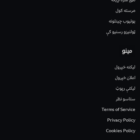
مرسته کول
یوتیوب چینلونه
ټولنیزو رسنیو کې
مینو
لیکنه خپرول
اعلان خپرول
لیکنې رپوټ
ستاسو نظر
Terms of Service
Privacy Policy
Cookies Policy