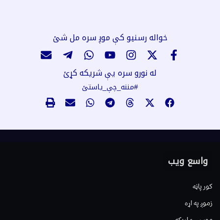
خواله رسنیو کې موږ سره مل شئ
له نورو سره یې شریکه کړئ
#مننه_چې_یاستئ
واسع ویب
کور پاڼه
زموږ په اړه
موږ سره اړیکه