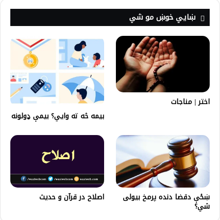
ښايي خوښ مو شي
اختر | مناجات
بیمه څه ته وايي؟ بیمې ډولونه
ښځې دقضا دنده پرمخ بيولى
اصلاح در قرآن و حدیث
شي؟