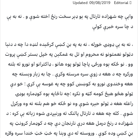
Updated: 09/08/2019
Editorial
واېې چه شهزاده تارتال په ېو ډېر سخت رنځ اخته شوې و . نه به ېې
د چا سره خبرې کولې
، نه به ېې ډوډۍ خوړله ، نه به په بڼ کښې ګرځېده لنډه دا چه د دنېا
دټولو نعمتونو نه محروم او تل به غمګېن په خپل بستر کښې پروت
وو . نو ځکه ېوه ورځۍ پاچا ټولو پوه هانو ، ډاکترانو او نورو ته بلنه
ورکړه چه د هغه د زوې سره مرسته وکړې . چا به زېار وېسته چه
هغه وخندوی نورو به کوښښ کوو چه په غوسه ېې کړې ؛ خو دې
ټولو هڅو هېڅ کومه ګټه و نکړه ؛چه ناڅاپه ېوه کوډماره بوډۍ
راغله هغه د ټولو حېره شوې وه نو ځکه خو هم بلنه نه وه ورکړل
شوې . کله چه هغه د تارتال پالنګ ته ورنېږدی شوه زېاته ېې کړه : د
شهزاده د رنځ درمل هغه درې نارنجان دې چه د کوډمار کرونټ په
بڼ کښې وده کوې . وروسته له دې وېنا په خټ خټ خندا سره ولاړه