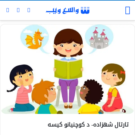
تارتال شهزاده- د کوچنيانو کیسه