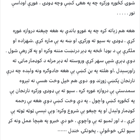
شوۍ کڅوړه ورکړه چه په هغۍ کښې وچه ډوډۍ ، غوړې اوداسې
نور . . . . .
هغه هم زېاته کړه چه په غوړو باندې به هغه چېغنه دروازه غوړه
کړې ، ډوډۍ به سپو ته ورکړۍ او ښه به ېې ماړه کړې .شهزاده او
ملګرې ېې د بوډا څخه په ډېر درنښت مننه وکړه او په لار رهې شول .
دوې ډېرې شپې سهر کړې وروسته له ډېر مزله د کوډمار ماڼۍ ته
راورسېدل ،او هلته په بڼ کښې ېې هغه جادوګره ونه ولېده چه درې
نارنجان پکښې زوړند وو. دوی هم خپل وخت هسې نه تېروه
سمدستې ېې دروازه غوړه کړه ، سپو ته ېې ډوډۍ ورکړه نارنجان ېې
په کڅوړه کښې واچول ، په دې وخت کښې دوې هغه بې رحمه
کوډمار ولېدل او په چېغو ېې شروع وکړه؛ وېې نېسې ټوټه ټوټه ېې
کړې ، د اور لمبو ته ېې واچوې ، خو دې خبرو په هېچا عمل ونه کړ
سپو لکۍ خوځولې ، پخونکۍ خندل ۰۰۰۰۰۰