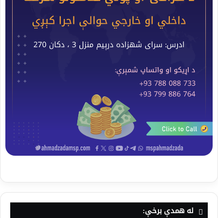
له همدې برخې: