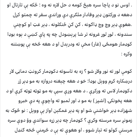
. اوس نو د پاچا سره هېڅ کومه د حل لاره نه وه ؛ ځکه ېې تارتال او
دهغه د وړکتون ډېر وفادار ملګرې دې وړاندې سفر ته چمتو کړل
.هغوې ډېر وچ وچ ډاګونه ، ګڼ ګڼ ځنګلونه ، ډېر غټ او کوچنې
سندونه ، لوړ لوړ غرونه تر شا پرېښودل چه په پاې کښې د ېوه بوډا
کوډمار هومڅۍ (غار) مخې ته ودرېدل او د هغه څخه ېې پوښتنه
وکړه :
کومې لور ته نور ولاړ شو ؟ زه به تاسوته دکوډمار کرونټ دماڼۍ لار
درښکاره کړم ووېل بوډا؛ خو د هغه چېغنه دروازه به مو ډېر ژر
دکوډمار لاس ته ورکړې ، د هغه وږې سپې به مو ټوټه ټوټه کړې او د
هغه پخونکۍ (اشپز ) به مو د اور لمبو ته واچوې په دې خبرو
شهزاده ډېر خواشنې شو او په ډېر غمګېن اواز ېې ووېل : نو څوک به
زمونږ سره مرسته وکړې ؟ کوډمار چه ډېر زړه سواندې وؤ دوې سره
مرستې کولو ته تېار شوو ، او هغوې ته ېې د څرمنې څخه ګنډل