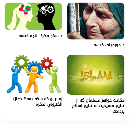
د ښځو مکر! | لنډه کیسه
د مورمينه- کیسه
زه نر او که ښځه يمه!؟ (طنز)
حکایت خواهر مسلمان که از
الکتروني تذکره
تبلیغ مسیحیت به تبلیغ اسلام
پرداخت