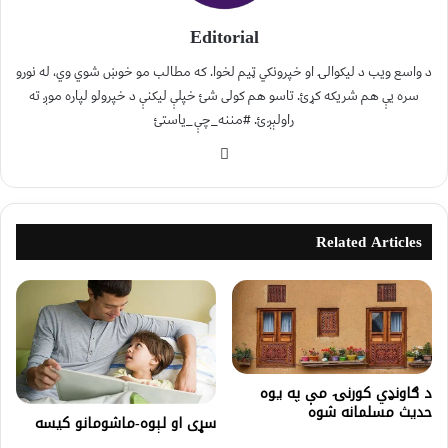
Editorial
د واسع ویب د لیکوالۍ او خپرونکي ټیم لخوا. که مطالب مو خوښ شوي وي، له نورو
سره یې هم شریکه کړئ. تاسو هم کولی شئ خپلې لیکنې د خپرولو لپاره موږ ته
راولېږئ. #مننه_چې_یاستئ
Related Articles
د ګاونډي کورنۍ مې په يوه
حديث مسلمانه شوه
سړی او لېوه-ماشومانو کیسه