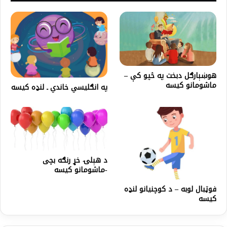
هوښېارګل دبخت په څپو کې –
ماشومانو کیسه
په انګلیسي خاندي ـ لنډه کیسه
د هېلۍ خړ رنګه بچی
-ماشومانو کیسه
فوټبال لوبه – د کوچنیانو لنډه
کیسه