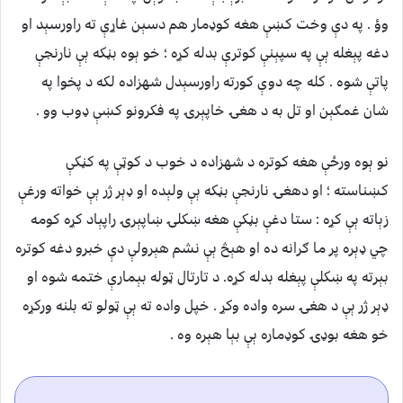
وؤ . په دې وخت کښې هغه کوډمار هم دسېن غاړې ته راورسېد او
دغه پېغله ېې په سپېنې کوترې بدله کړه ؛ خو ېوه بڼکه ېې نارنجې
پاتې شوه . کله چه دوې کورته راورسېدل شهزاده لکه د پخوا په
شان غمګېن او تل به د هغۍ خاپېرۍ په فکرونو کښې ډوب وو .
نو ېوه ورځې هغه کوتره د شهزاده د خوب د کوټې په کڼکې
کښناسته ؛ او دهغۍ نارنجې بڼکه ېې ولېده او ډېر ژر ېې خواته ورغې
زېاته ېې کړه : ستا دغې بڼکې هغه ښکلۍ ښاپېرۍ راپېاد کړه کومه
چي ډېره پر ما ګرانه ده او هېڅ ېې نشم هېرولې دې خبرو دغه کوتره
بېرته په ښکلې پېغله بدله کړه. د تارتال ټوله بېمارې ختمه شوه او
ډېر ژر ېې د هغۍ سره واده وکړ . خپل واده ته ېې ټولو ته بلنه ورکړه
خو هغه بوډۍ کوډماره ېې بېا هېره وه .