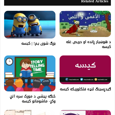
Related Articles
د هوښیار ړانده او حریص غله
بزرګ شوی یم! | کیسه
کیسه
ګیدړسینګ لنډه فلکلوریکه کیسه
څنګه پیشي د موږک سره اتڼ
وکړ- ماشومانو کیسه