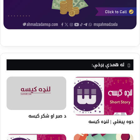
له همدې برخې:
د صبر او شکر کيسه
دوه پیغلې | لنډه کیسه