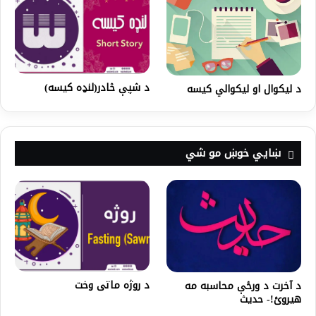
د شپې څادر(لنډه کیسه)
د لیکوال او لیکوالي کیسه
ښايي خوښ مو شي
د روژه ماتی وخت
د آخرت د ورځې محاسبه مه
هیروئ!- حدیث