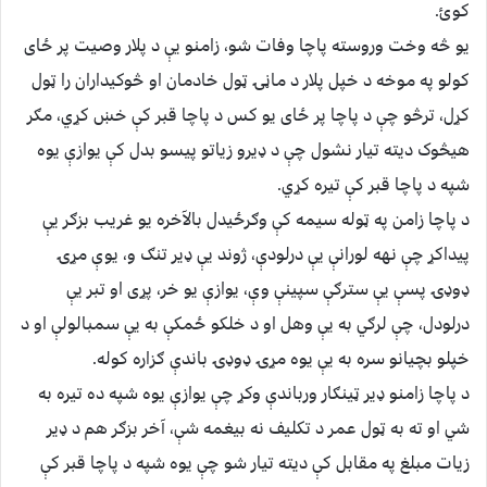
کوئ.
یو څه وخت وروسته پاچا وفات شو، زامنو یې د پلار وصیت پر ځای
کولو په موخه د خپل پلار د ماڼۍ ټول خادمان او څوکیداران را ټول
کړل، ترڅو چې د پاچا پر ځای یو کس د پاچا قبر کې خښ کړي، مګر
هیڅوک دیته تیار نشول چې د ډیرو زیاتو پیسو بدل کې یوازې یوه
شپه د پاچا قبر کې تیره کړي.
د پاچا زامن په ټوله سیمه کې وګرځیدل بالآخره یو غریب بزګر یې
پیداکړ چې نهه لورانې یې درلودې، ژوند یې ډیر تنګ و، یوې مړۍ
ډوډۍ پسې یې سترګې سپینې وې، یوازې یو خر، پړی او تبر یې
درلودل، چې لرګي به یې وهل او د خلکو ځمکې به یې سمبالولې او د
خپلو بچیانو سره به یې یوه مړۍ ډوډۍ باندې ګزاره کوله.
د پاچا زامنو ډیر ټینګار ورباندې وکړ چې یوازې یوه شپه ده تیره به
شي او ته به ټول عمر د تکلیف نه بیغمه شې، آخر بزګر هم د ډیر
زیات مبلغ په مقابل کې دیته تیار شو چې یوه شپه د پاچا قبر کې