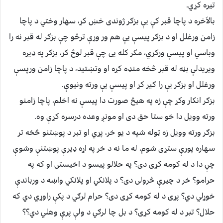
تیره کړي.
بالآخره د پاچا قبر کې یې بزګر ژوندی خښ کړ، سهار وختي د پاچا
زامن ورغلل او د بزګر پیسې یې هم ور وړې ترڅو چې بزګر له قبر نه را
وباسي او پیسې ورکړي، مګر کله یی چې قبر لوڅ کړ، بزګر په ډیره
ویریدلې بڼه له قبر څخه منډه کړه او وتښتید، د پاچا زامن ورپسې
ورغلل او بزګر یې را ګیر کړ او پیسې یې ورته ونیوې.
بزګر انکار وکړ چې زه په هیڅ صورت دا پیسې نه اخلم، پاچا زامنو
ورته وویل دا خو ستا حق دی او مونږ وعده درسره کړې وه.
بزګر ورته وویل زه ټوله شپه د یو خر، پړي او تبر د پوښتنو څخه تر
سهاره پورې ستړی شوم، له ما نه د خر په اړه ډیرې پوښتنې وشوې
چې دا د له کومه کړی دی؟ په حلالو پیسو د اخیستی او که په
حرامو؟ خر د چیرې څرولی دی؟ د پلانکي او پلانکي واښه د ورباندې
خوړلي دي؟ پړی د له کومه کړی دی؟ حرام لرګي د پکې راوړي دي که
حلال؟ تبر د له کومه کړی؟ د بل چا لرګي د ولې پرې وهلي دي؟؟