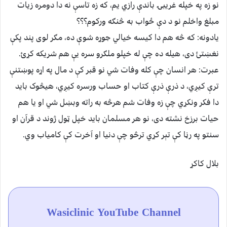
نو زه په خپله غریبۍ باندې رازي یم، که زه تاسې نه دا دومره زیات
مبلغ واخلم نو د دې ځواب به څنګه ورکوم؟؟؟
یادونه: که څه هم دا کیسه خیالي جوړه شوې ده، مګر لوی پند پکې
نغښتئ دی، هیله ده چې له خپلو ملګرو سره یې هم شریکه کړئ.
عبرت: هر انسان چې کله وفات شي نو قبر کې د مال په اړه پوښتنې
ترې کیږي، د ذرې ذرې کتاب او حساب ورسره کیږي، هیڅوک باید
دا فکر ونکړي چې زه وفات شم هرڅه به راته وبښل شي او یا هم
حیات برزخ نشته دی، نو هر مسلمان باید خپل ټول ژوند د قرآن او
سنتو په رڼا کې تېر کړي ترڅو چې دنیا او آخرت کې کامیاب وي.
بلال کاکړ
Wasiclinic YouTube Channel