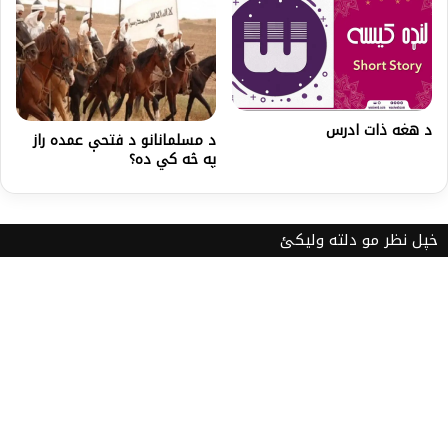
د هغه ذات ادرس
د مسلمانانو د فتحې عمده راز
په څه کي ده؟
خپل نظر مو دلته ولیکئ