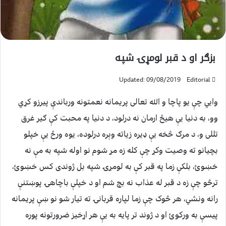
بزګر او د قبر لومړۍ شپه
Updated: 09/08/2019
Editorial
وایي چې یو پاچا و الله تعالی پریمانه نعمتونه ورباندې پیرزو کړي
وو، به دنیا یې هیڅ ارمان نه درلود، د دنیا په محبت کې ګیر غرق
تللی و، د مرګ څخه یې ډیره زیاته وېره درلوده، یوه ورځ یې خپلو
بچیانو ته وصیت وکړ چې کله زه مړ شوم نو اوله شپه به مې نه
خښوئ، بلکې زما په قبر کې به لومړۍ شپه بل ژوندی کس خښوئ،
ترڅو چې زه د قبر له عذاب نه بچ شم او د خپلې باچاهۍ پوښتنې
رانه ونشي، هر څوک چې زما لپاره قربانۍ ته تیار شو نو ښې پریمانه
پیسې به ورکوئ او د ژوند تر پایه به یې هر اړخیز ضرورتونه پوره