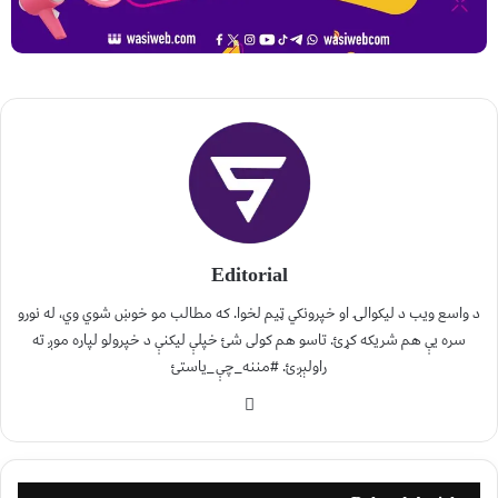
Editorial
د واسع ویب د لیکوالۍ او خپرونکي ټیم لخوا. که مطالب مو خوښ شوي وي، له نورو
سره یې هم شریکه کړئ. تاسو هم کولی شئ خپلې لیکنې د خپرولو لپاره موږ ته
راولېږئ. #مننه_چې_یاستئ