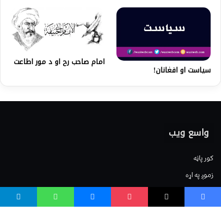
امام صاحب رح او د مور اطاعت
سیاست او افغانان!
واسع ویب
کور پاڼه
زموږ په اړه
موږ سره اړیکه
مرسته کول