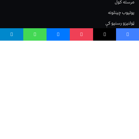
مرسته کول
یوتیوب چینلونه
ټولنیزو رسنیو کې
مینو
لیکنه خپرول
اعلان خپرول
لیکنې رپوټ
ستاسو نظر
Terms of Service
Privacy Policy
Cookies Policy