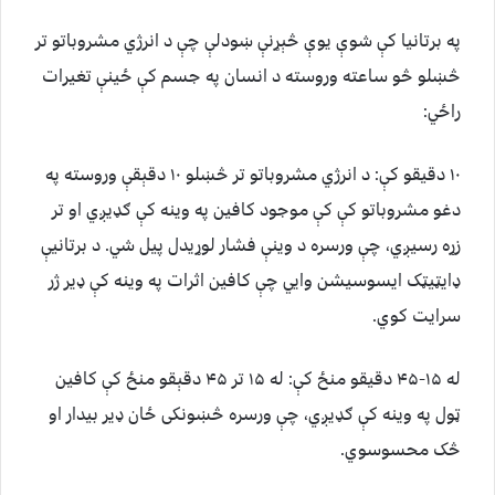
په برتانیا کې شوې یوې څېړنې ښودلې چې د انرژي مشروباتو تر
څښلو څو ساعته وروسته د انسان په جسم کې ځينې تغیرات
راځي:
۱۰ دقيقو کې: د انرژي مشروباتو تر څښلو ۱۰ دقېقې وروسته په
دغو مشروباتو کې کې موجود کافین په وینه کې ګډيږي او تر
زړه رسیږي، چې ورسره د وینې فشار لوړیدل پيل شي. د برتانيې
ډایټيټک ایسوسیشن وايي چې کافین اثرات په وینه کې ډير ژر
سرایت کوي.
له ۱۵-۴۵ دقيقو منځ کې: له ۱۵ تر ۴۵ دقېقو منځ کې کافین
ټول په وینه کې ګډیږي، چې ورسره څښونکی ځان ډير بیدار او
څک محسوسوي.