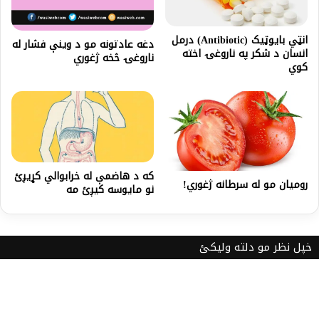
انټي بایوټیک (Antibiotic) درمل
دغه عادتونه مو د وینې فشار له
انسان د شکر په ناروغۍ اخته
ناروغۍ څخه ژغوري
کوي
که د هاضمې له خرابوالي کړیږئ
رومیان مو له سرطانه ژغوري!
نو مایوسه کیږئ مه
خپل نظر مو دلته ولیکئ