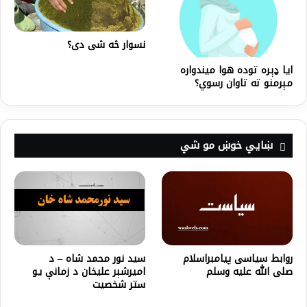
نسوار څه شی دی؟
ایا ډېره توده هوا میندواره
مېرمنو ته تاوان رسوي؟
ښايي خوښ مو شي
روابط سیاسی پیامبراسلام
سيد نور محمد شاه – د
صلی الله علیه وسلم
اميرشېر عليخان د زمانې يو
ستر شخصيت