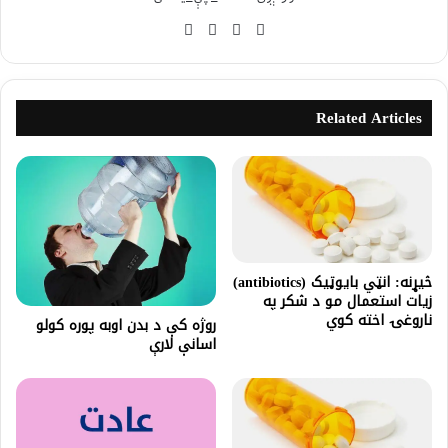
Related Articles
څیړنه: انټي بایوټیک (antibiotics)
زیات استعمال مو د شکر په
ناروغۍ اخته کوي
روژه کې د بدن اوبه پوره کولو
اسانې لارې