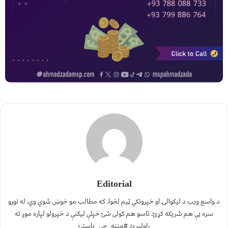
Editorial
د واسع ویب د لیکوالۍ او خپرونکي ټیم لخوا. که مطالب مو خوښ شوي وي، له نورو
سره یې هم شریکه کړئ. تاسو هم کولی شئ خپلې لیکنې د خپرولو لپاره موږ ته
راولېږئ. #مننه_چې_یاستئ