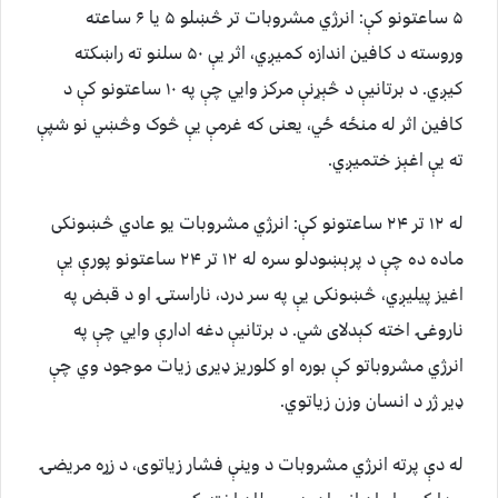
۵ ساعتونو کې: انرژي مشروبات تر څښلو ۵ یا ۶ ساعته
وروسته د کافین اندازه کمیږي، اثر یې ۵۰ سلنو ته راښکته
کیږي. د برتانيې د څېړنې مرکز وايي چې په ۱۰ ساعتونو کې د
کافین اثر له منځه ځي، یعنی که غرمې یې څوک وڅښي نو شپې
ته یې اغېز ختمیږي.
له ۱۲ تر ۲۴ ساعتونو کې: انرژي مشروبات یو عادي څښونکی
ماده ده چې د پرېښودلو سره له ۱۲ تر ۲۴ ساعتونو پورې یې
اغیز پیلیږي، څښونکی یې په سر درد، ناراستۍ او د قبض په
ناروغۍ اخته کېدلای شي. د برتانیې دغه ادارې وايي چې په
انرژي مشروباتو کې بوره او کلوریز ډيری زیات موجود وي چې
ډير ژر د انسان وزن زیاتوي.
له دې پرته انرژي مشروبات د وینې فشار زیاتوی، د زړه مریضۍ