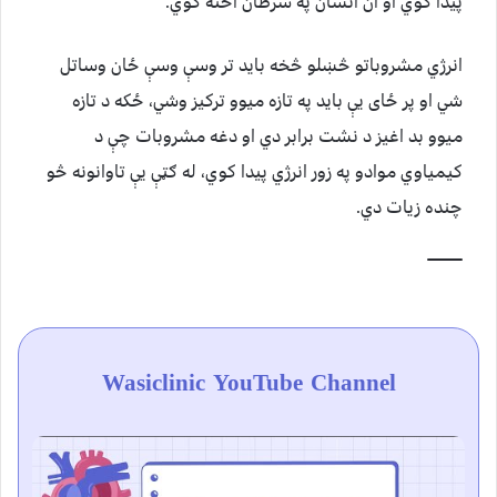
پيدا کوي او ان انسان په سرطان اخته کوي.
انرژي مشروباتو څښلو څخه باید تر وسې وسې ځان وساتل
شي او پر ځای یې باید په تازه میوو ترکیز وشي، ځکه د تازه
میوو بد اغیز د نشت برابر دي او دغه مشروبات چې د
کیمیاوي موادو په زور انرژي پیدا کوي، له ګټې یې تاوانونه څو
چنده زیات دي.
Wasiclinic YouTube Channel