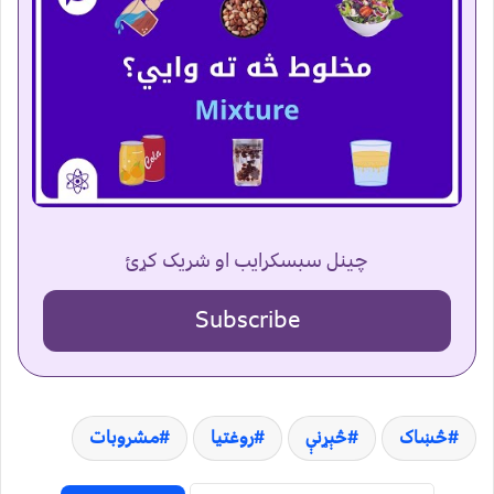
چینل سبسکرایب او شریک کړئ
Subscribe
څښاک
څېړنې
روغتيا
مشروبات