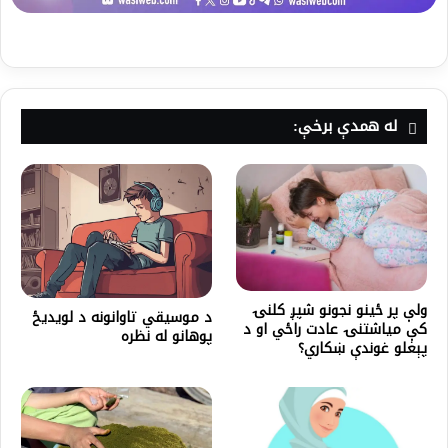
له همدې برخې:
ولې پر ځينو نجونو شپږ کلنۍ
د موسیقي تاوانونه د لویدیځ
کې میاشتنۍ عادت راځي او د
پوهانو له نظره
پېغلو غوندې ښکاري؟