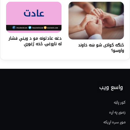
دغه عادتونه مو د وینې فشار
له ناروغۍ څخه ژغوري
څنګه کولای شو ښه خاوند
واوسو؟
واسع ویب
کور پاڼه
زموږ په اړه
موږ سره اړیکه