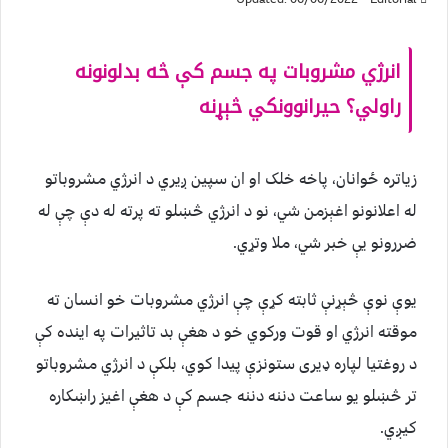
انرژي مشروبات په جسم کې څه بدلونونه
راولي؟ حیرانوونکي څېړنه
زیاتره ځوانان، پاخه خلک او ان سپين ږیري د انرژي مشروباتو
له اعلانونو اغېزمن شي، نو د انرژي څښلو ته پرته له دې چې له
ضررونو يې خبر شي، ملا وتړي.
یوې نوې څېړنې ثابته کړې چې انرژي مشروبات خو انسان ته
موقته انرژي او قوت ورکوي خو د هغې بد تاثیرات په اینده کې
د روغتیا لپاره ډيری ستونزې پیدا کوي، بلکې د انرژي مشروباتو
تر څښلو یو ساعت دننه دننه جسم کې د هغې اغیز راښکاره
کیږي.