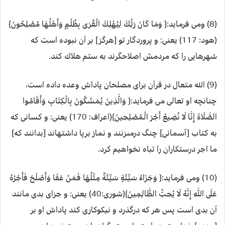
(8) ومی فرماید:{ وَمَا كَانَ رَبُّكَ لِيُهْلِكَ الْقُرَى بِظُلْمٍ وَأَهْلُهَا مُصْلِحُونَ}
(هود: 117) یعنی: و پروردگار تو [هرگز] بر آن نبوده است كه
شهرهايى را كه مردمش اصلاحگرند به ستم هلاك كند.
(9) الله متعال در قرآن برای مصلحان پاداش وعده داده است،
چنانچه او تعالی می فرماید:{ وَالَّذِينَ يُمَسِّكُونَ بِالْكِتَابِ وَأَقَامُوا
الصَّلَاةَ إِنَّا لَا نُضِيعُ أَجْرَ الْمُصْلِحِينَ}(اعراف: 170) یعنی: و كسانى كه
به كتاب [آسمانى] چنگ درمى‏زنند و نماز برپا داشته‏اند [بدانند كه]
ما اجر درستكاران را تباه نخواهيم كرد.
(10) ومی فرماید:{ وَجَزَاءُ سَيِّئَةٍ سَيِّئَةٌ مِثْلُهَا فَمَنْ عَفَا وَأَصْلَحَ فَأَجْرُهُ
عَلَى اللَّهِ إِنَّهُ لَا يُحِبُّ الظَّالِمِينَ}(شوری:40) یعنی: و جزاى بدى مانند
آن بدى است پس هر كه درگذرد و نيكوكارى كند پاداش او بر