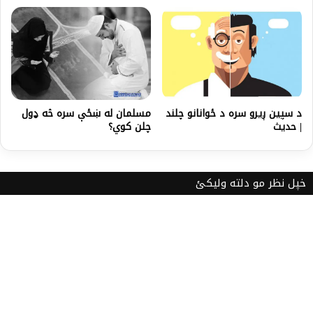
مسلمان له ښځې سره څه ډول
د سپین ږیرو سره د ځوانانو چلند
چلن کوي؟
| حدیث
خپل نظر مو دلته ولیکئ