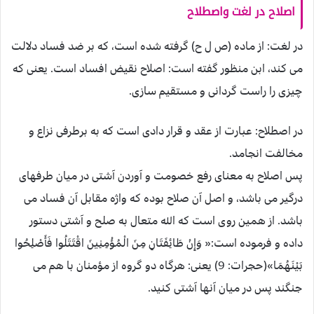
اصلاح در لغت واصطلاح
در لغت: از ماده (ص ل ح) گرفته شده است، که بر ضد فساد دلالت
می کند، ابن منظور گفته است: اصلاح نقیض افساد است. یعنی که
چیزی را راست گردانی و مستقیم سازی.
در اصطلاح: عبارت از عقد و قرار دادی است که به برطرفی نزاع و
مخالفت انجامد.
پس اصلاح به معنای رفع خصومت و آوردن آشتی در میان طرفهای
درگیر می باشد، و اصل آن صلاح بوده که واژه مقابل آن فساد می
باشد. از همین روی است که الله متعال به صلح و آشتی دستور
داده و فرموده است:« وَإِنْ طَائِفَتَانِ مِنَ الْمُؤْمِنِينَ اقْتَتَلُوا فَأَصْلِحُوا
بَيْنَهُمَا»(حجرات: 9) یعنی: هرگاه دو گروه از مؤمنان با هم می
جنگند پس در میان آنها آشتی کنید.