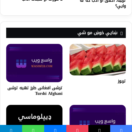
تربیه، اخلاق او ادب څه ته
وایي؟
ښايي خوښ مو شي
تربوز
ترشى افغانى طرز تهيه ترشى
Turshi Afghani