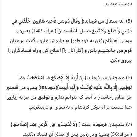
دوست ميدارد.
(5) الله متعال می فرماید:{ وَقَالَ مُوسَى لِأَخِيهِ هَارُونَ اخْلُفْنِي فِي
قَوْمِي وَأَصْلِحْ وَلَا تَتَّبِعْ سَبِيلَ الْمُفْسِدِينَ}(اعراف:142) یعنی: و
موسى [هنگام رفتن به كوه طور] به برادرش هارون گفت در ميان
قوم من جانشينم باش و [كار آنان را] اصلاح كن و راه فسادگران را
پيروى مكن.
(6) همچنان می فرماید:{ إِنْ أُرِيدُ إِلَّا الْإِصْلَاحَ مَا اسْتَطَعْتُ وَمَا
تَوْفِيقِي إِلَّا بِاللَّهِ عَلَيْهِ تَوَكَّلْتُ وَإِلَيْهِ أُنِيبُ}(هود:88) یعنی: من قصدى
جز اصلاح [جامعه] تا آنجا كه بتوانم ندارم و توفيق من جز به [يارى]
خدا نيست بر او توكل كرده‏ام و به سوى او بازمى‏گردم.
(7) همچنان فرموده است:{ وَلَا تُفْسِدُوا فِي الْأَرْضِ بَعْدَ إِصْلَاحِهَا}
(اعراف:56) یعنی: و در زمين پس از اصلاح آن فساد مكنيد.