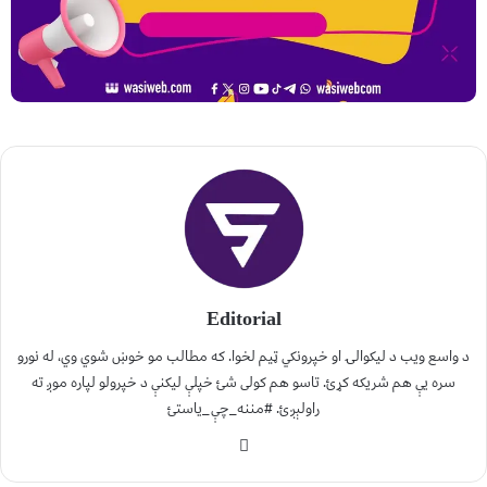
Editorial
د واسع ویب د لیکوالۍ او خپرونکي ټیم لخوا. که مطالب مو خوښ شوي وي، له نورو
سره یې هم شریکه کړئ. تاسو هم کولی شئ خپلې لیکنې د خپرولو لپاره موږ ته
راولېږئ. #مننه_چې_یاستئ