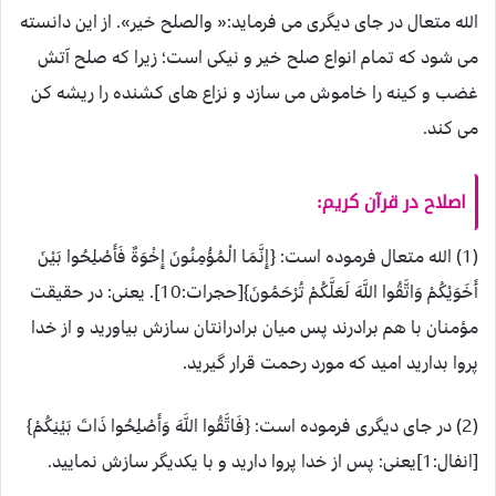
الله متعال در جای دیگری می فرماید:« والصلح خیر». از این دانسته
می شود که تمام انواع صلح خیر و نیکی است؛ زیرا که صلح آتش
غضب و کینه را خاموش می سازد و نزاع های کشنده را ریشه کن
می کند.
اصلاح در قرآن کریم:
(1) الله متعال فرموده است: {إِنَّمَا الْمُؤْمِنُونَ إِخْوَةٌ فَأَصْلِحُوا بَيْنَ
أَخَوَيْكُمْ وَاتَّقُوا اللَّهَ لَعَلَّكُمْ تُرْحَمُونَ}[حجرات:10]. یعنی: در حقيقت
مؤمنان با هم برادرند پس ميان برادرانتان سازش بیاورید و از خدا
پروا بداريد اميد كه مورد رحمت قرار گيريد.
(2) در جای دیگری فرموده است: {فَاتَّقُوا اللَّهَ وَأَصْلِحُوا ذَاتَ بَيْنِكُمْ}
[انفال:1]یعنی: پس از خدا پروا داريد و با يكديگر سازش نماييد.