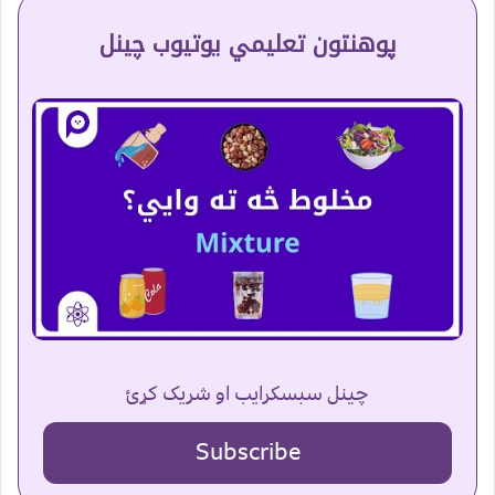
پوهنتون تعلیمي یوتیوب چینل
چینل سبسکرایب او شریک کړئ
Subscribe