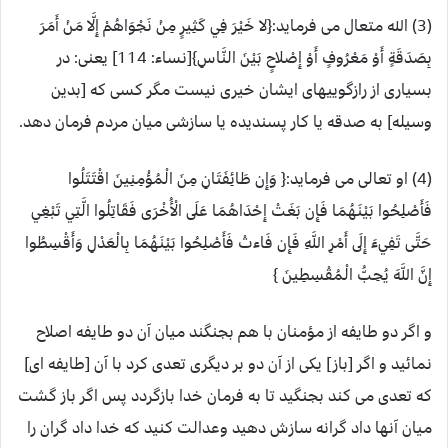
(3) الله متعال می فرماید:{لا خَيْرَ فِي كَثِيرٍ مِنْ نَجْوَاهُمْ إِلَّا مَنْ أَمَرَ
بِصَدَقَةٍ أَوْ مَعْرُوفٍ أَوْ إِصْلاحٍ بَيْنَ النَّاسِ}[نساء: 114] یعنی: در
بسيارى از رازگوييهاى ايشان خيرى نيست مگر كسى كه [بدين
وسيله] به صدقه يا كار پسنديده يا سازشى ميان مردم فرمان دهد.
(4) او تعالی می فرماید:{ وَإِن طَائِفَتَانِ مِنَ الْمُؤْمِنِينَ اقْتَتَلُوا
فَأَصْلِحُوا بَيْنَهُمَا فَإِن بَغَتْ إِحْدَاهُمَا عَلَى الْأُخْرَى فَقَاتِلُوا الَّتِي تَبْغِي
حَتَّى تَفِيءَ إِلَى أَمْرِ اللَّهِ فَإِن فَاءتْ فَأَصْلِحُوا بَيْنَهُمَا بِالْعَدْلِ وَأَقْسِطُوا
إِنَّ اللَّهَ يُحِبُّ الْمُقْسِطِينَ }
و اگر دو طايفه از مؤمنان با هم بجنگند ميان آن دو طايفه اصلاح
نمائيد و اگر [باز] يكى از آن دو بر ديگرى تعدى كرد با آن [طايفه اى]
كه تعدى مى كند بجنگيد تا به فرمان خدا بازگردد پس اگر باز گشت
ميان آنها داد گرانه سازش دهيد وعدالت كنيد كه خدا داد گران را