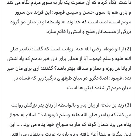
داشت، نگاه کردم که آن حضرت یک بار به سوی مردم نگاه می کند
و باری هم به سوی حسن و سپس فرمود: این فرزند من سرور
مردم است، امید است که خداوند به واسطه او در میان دو گروه
بزرگی از مسلمانان صلح و آشتی را قائم سازد.
(2) از ابو درداء -رضی الله عنه- روایت است که گفت: پیامبر صلی
الله علیه وسلم فرمود: آیا از عملی برای تان خبر ندهم که پاداشش
از پاداش روزه و نماز و صدقه بهتر باشد؟ گفتند: آری برای مان خبر
بده، فرمود: اصلاحگری در میان طرفهای درگیر؛ زیرا که فساد در
میان مردم تراشنده نیکی ها است.
(3) زید بن ملحه از زبان پدر و بالواسطه از زبان پدر بزرگش روایت
می کند که پیامبر صلی الله علیه وسلم فرمودند: ” اسلام به حجاز
پناه می برد همان گونه که مار به سوراخ خود پناه می برد….. این
دین بیگانه و تنها آغاز یافته و دو باره به غربت و تنهایی می افتد،