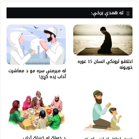
له همدې برخې:
اخلاقو لرونکي انسان 15 غوره
خویونه
له مېرمنې سره مو د معاشرت
آداب زده کړئ!
د خوراک او څښاک آداب