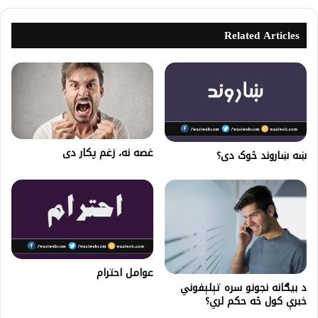
Related Articles
غصه نه، زغم پکار دی
ښه ښاروند څوک دی؟
عوامل احترام
د بيګانه نجونو سره تېلېفوني
خبرې کول څه حکم لري؟