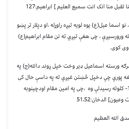
نا تقبل منا انک انت سمیع العلیم ] ابراهیم:127
اسما عیل(ع) یوه لویه تیږه راوړله ،او دپلار تر پښو
ه ورورسیږې ، چی هغې تیږي ته نن مقام ابراهیم(ع)
اوی کوی.
رګه ورسته اسماعیل ډیر وخت خپل ږوند دالله(ج) په
ترهغه پوري چي دخپل څښتن غیږي ته په داسې حال کی
ورغی چی اُومر- عمر – یی یوسل ودیرښ -130- کلوته رسیدلې وه ،چی په امین مقام اودچینوبه
یون] الدخان:51،52
عظیم