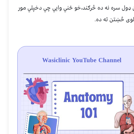
ډول سره نه ده څرګند،خو ځني وایي چي دخپلي مور
لوی څښتن ته ده.
Wasiclinic YouTube Channel