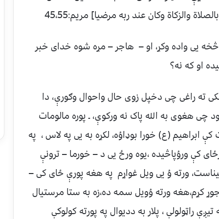
صلاة والزکاة وکان عند ربه مرضیا] مریم:45،55
ه یی واده وکړ، او – هاجر – مړه شوه خدای خبر
ه او که نه؟
کی ته راغی چی دخپل زوی حال واحوال وګورې، دا
 چی هغوی به الله پاک نه ورکوې، ـ پوره مالومات
 ابراهیم (ع) خورا بوډاوُه، لکړه به یی په لاس ، په
ی کې وروُپاڅیده ،یوه ورځ یی د – خورما – ترونې
ناست، ورته وُ یی ویل غواړم په هغه پورې ځای کی –
وړ کړم،هغه ورته وُویل سمه ده،زه به ستا مرستیال
یږې راټولولې ، پلار به ددیوال په پورته کولوکې