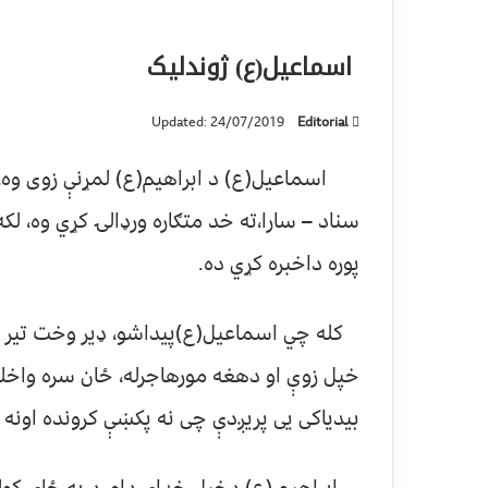
اسماعيل(ع) ژوندلیک
Updated: 24/07/2019
Editorial
اسماعیل(ع) د ابراهیم(ع) لمړنې زوی وه،م
سناد – سارا،ته خد متګاره ورډالۍ کړي وه، ل
پوره داخبره کړي ده.
کله چي اسماعیل(ع)پیداشو، ډیر وخت تیر نشو
خپل زوې او دهغه مورهاجرله، ځان سره واخلې
بیدیاکی یی پریږدې چی نه پکښې کرونده اونه 