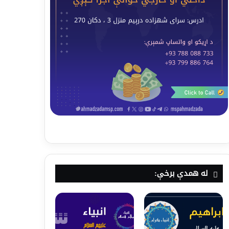
له همدې برخې: