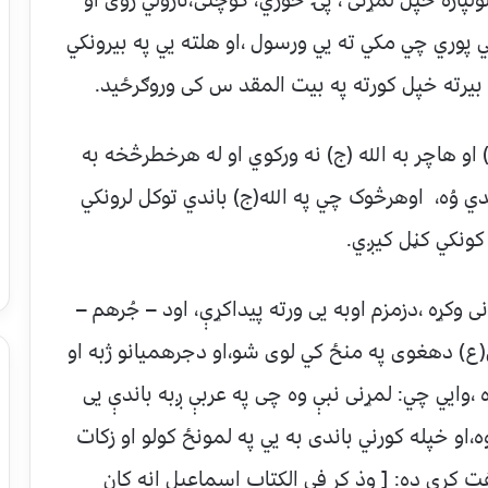
اره خپل لمړنی ، پۍ خوري، کوچنی،نازولي زوی او
پوري چي مکي ته یي ورسول ،او هلته یي په بیرونکي
 بیرته خپل کورته په بیت المقد س کی وروګرځید.
و هاچر به الله (ج) نه ورکوي او له هرخطرڅخه به
دي وُه، اوهرڅوک چي په الله(ج) باندي توکل لرونکي
 کونکي کڼل کیږي.
کړه ،دزمزم اوبه یی ورته پیداکړې، اود – جُرهم –
ل(ع) دهغوی په منځ کي لوی شو،او دجرهمیانو ژبه او
وایي چي: لمړنی نبې وه چی په عربې ږبه باندې یی
او خپله کورني باندی به یي په لمونځ کولو او زکات
ت کړې ده: [ وذ ‌کر فی الکتاب اسماعیل انه کان