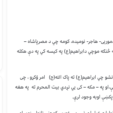
وریی- هاجر- نومیده، کومه چي د مصرپاشاه –
که څنګه موچي دابراهیم(ع) په کیسه کي په دې هکله
 چي ابراهیم(ع) ته پاک الله(ج) امر وُکړو ، چی
،او په – مکه – کی یي نږدي بیت المحرم ته په هغه
پکښې اوبه وجود لرې.