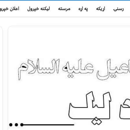
رسنۍ
اړیکه
په اړه
مرسته
لیکنه خپرول
اعلان خپرو