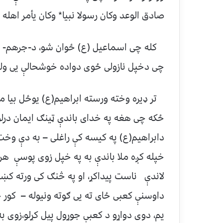
صادق الوعد وکان رسولا نبیا٭ وکان یأمر اهله بال
کله چی اسماعیل (ع) ځوان شو، د-جرهم- څخ
چی دخپل نازولی ځوی دواده خوشحالې یی ولید
تر ډیره وخته ورسته ابراهیم(ع) یوځل بیا م
ځکه چی هغه په خدای باندې ټینګ ایمان درلود
دابراهیم(ع) په کیسه کې راغلی – به دې وخت کې
خپله کږه ملا باندې به په خپل زوی پوسې هرځا
لاندې ناست پیداکړ، او په څنګ کی ورته کښی
داوسنې کعبی ځای ته یی ګوته ونیوله – کور ج
یم، دوی دواړو د کعبې جوړول پیل کړلو،زوی به ت