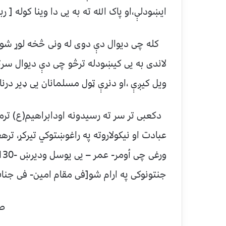
ایښودلې،او پاک الله ته به یی دا وینا کوله [ رب
کله چی دیوال دې دوی له ونی څخه لوړ شو، نو 
لاندی به یی کیښودله ترڅو چی دې دیوال سرت
ویل کیږې ،او دنړې ټول مسلمانان یی ډیر درن
دکعبی تر سر ته رسیدونه اودابراهیم(ع) ترم
عبادت او نیکولاروته په راغوښتوکي تیرکړ، 
جنتونوکی په ارام شو[فی مقام امین- فی جنات وع
صدق الله ال