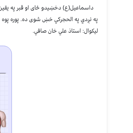
داسماعیل(ع) دخښیدو ځای او قبر په یقین 
په نږدي په الحجرکي خښ شوی ده. پوره پوه 
لیکوال: استاذ علي خان صافي.