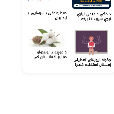
دفطرصدقی ( سرسايی )
د مکې د فتحې تياري |
لڼد بيان
نبوي سیرت ۶۲ برخه
د غوړیو د تولیدولو
صنایع افغانستان کې
چگونه ازروزهاى تعطيلى
زمستان استفاده كنيم؟