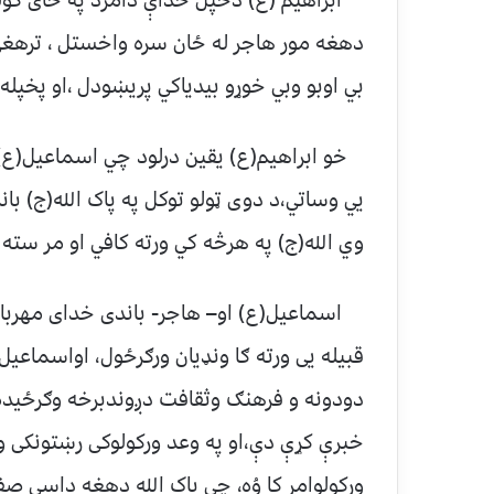
ابراهیم (ع) دخپل خداې دامرد په ځای کولولپ
دهغه مور هاجر له ځان سره واخستل ، ترهغي 
بي اوبو وبي خوړو بیدیاکي پریښودل ،او پخپله
خو ابراهیم(ع) یقین درلود چي اسماعیل(ع) ا
یي وساتي،د دوی ټولو توکل په پاک الله(ج) بان
وي الله(ج) په هرڅه کي ورته کافي او مر سته
اسماعیل(ع) او– هاجر- باندی خدای مهربانی و
قبیله یی ورته ګا ونډیان ورګرځول، اواسماعی
دودونه و فرهنګ وثقافت دږوندبرخه وګرځیده ،
خبرې کړې دې،او په وعد ورکولوکی رښتونکی وه،
ورکولوامر کا وُه، چی پاک الله دهغه داسې صف