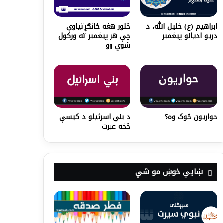
ابراهیم (ع) خلیل الله، د
څلور هغه ځانګړتیاوې
دریو ادیانو پیغمبر
چې هر پیغمبر ته ورکول
شوي وو
حواريون څوک وه؟
د بني اسرئيلو د کیسې
څخه عبرت
ښايي خوښ مو شي