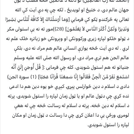
(الْحَمْدُ للّه رَبِّ الْعَالَمِينَ) نو دلته د عالمین څخه مطلب د ټول
جهان عالم دی، د ختیځ او لویدیځ ، لکه چې په دې آیت کې الله
تعالی په څرګندو ټکو کې فرمایي [وَمَا أَرْسَلْنَاكَ إِلاَ كَافَّة لِّلنَّاسِ بَشِيرًا
وَنَذِيرًا وَلَكِنَّ أَكْثَرَ النَّاسِ لاَ يَعْلَمُونَ] ﴿28﴾)موږ ته نه یې استولی مګر
د ټولو خلکو لپاره زیری ورکوونکی او وېرونکی خو زیاتره خلک علم نه
لري . له دې آیت څخه یوازې انساني عالم هم مراد نه دی، بلکې
عالم الجن هم ترې مراد دی، او رسول الله صلی الله علیه وسلم
جنیاتو ته هم استول شویدی، کله چې فرمایی :[ قُلْ أُوحِيَ إِلَيَّ أَنَّه
اسْتَمَعَ نَفَرٌ مِّنَ الْجِنِّ فَقَالُوا إِنَّا سَمِعْنَا قُرْآنًا عَجَبًا] ﴿1﴾ سورة الجن)
دادی د اسلام د دین څوارلس پېړۍ کېږي خو یوه دین هم دا ادعی
نده کړې چې دټول عالم او یا ټول زمان لپاره را استول شویدی، پرته
د اسلام له دین څخه، پرته د اسلام له رسالت څخه چې له هغې
لومړۍ ورځې یې دا اعلان کړی چې دا رسالت د ټول زمان او مکان
لپاره را استول شویدی.