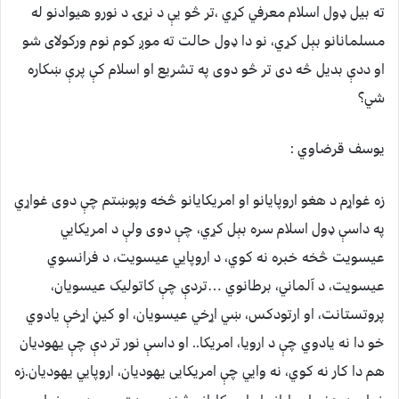
ته بیل ډول اسلام معرفي کړي ،تر څو یې د نړۍ د نورو هیوادنو له
مسلمانانو بېل کړي، نو دا ډول حالت ته موږ کوم نوم ورکولای شو
او ددې بدیل څه دی تر څو دوی په تشریع او اسلام کې پرې ښکاره
شي؟
یوسف قرضاوي :
زه غواړم د هغو اروپایانو او امریکایانو څخه وپوښتم چې دوی غواړي
په داسې ډول اسلام سره بېل کړي، چې دوی ولې د امریکايي
عیسویت څخه خبره نه کوي، د اروپايي عیسویت، د فرانسوي
عیسویت، د آلماني، برطانوي …تردې چې کاتولیک عیسویان،
پروتستانت، او ارتودکس، ښي اړخي عیسویان، او کیڼ اړخې یادوي
خو دا نه یادوي چې د ارويا، امریکا.. او داسې نور تر دې چې یهودیان
هم دا کار نه کوي، نه وايي چې امریکایی یهودیان، اروپايي یهودیان.
زه