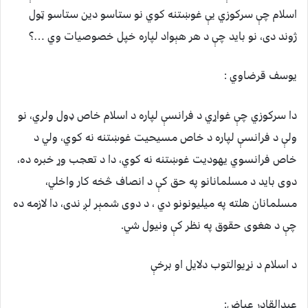
اسلام چې سرکوزي یې غوښتنه کوي نو ستاسو دین ستاسو ټول
ژوند دی، نو باید چې د هر هېواد لپاره خپل خصوصیات وي …؟
یوسف قرضاوي :
دا سرکوزي چې غواړي د فرانسې لپاره د اسلام خاص ډول ولري، نو
ولې د فرانسې لپاره د خاص مسیحیت غوښتنه نه کوي، ولي د
خاص فرانسوي یهودیت غوښتنه نه کوي، دا د تعجب وړ خبره ده،
دوی باید د مسلمانانو په حق کې د انصاف څخه کار واخلي،
مسلمانان هلته په میليونونو دي ، د دوی شمېر لږ ندی، دا لازمه ده
چې د هغوی حقوق په نظر کې ونیول شي.
د اسلام د نړیوالتوب دلایل او برخې
عبدالقادر عیاض: