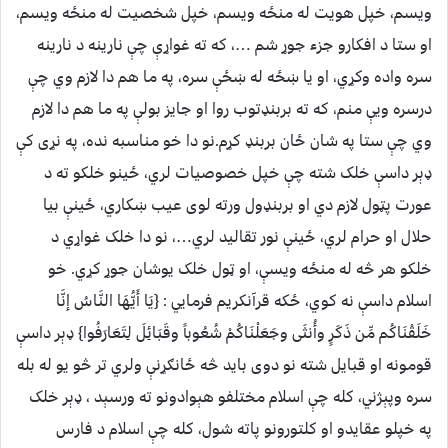
ویسم، خپل هویت له منځه ویسم، خپل شخصیت له منځه ویسم،
او ستا د افکارو جزء جوړ شم …، که ته غواړې چې نارینه د نارینه
سره واده وکړي، او یا ښځه له ښځې سره، په ما هم دا لازم وي چې
درسره ویې منم، که ته بربنډتوب روا او جايز بولې په ما هم دا لازم
وي چې ستا په شان ځان بربنډ کړم.نو دا خو مناسبه نده، په نړی کې
ډېر داسې خلک شته چې خپل خصوصیات لري، ځینو خلکو ته د
عورت پټول لازم دي او بربنډول ورته لوی عیب ښکاري، ځینې بیا
حلال او حرام لري، ځینې نور تقالید لري…، نو دا خلک غواړي د
خلکو هر څه له منځه ویسې، او ټول خلک یوشان جوړ کړي. خو
اسلام داسې نه کوي، ځکه قرآنکریم فرمایي : {يَا أَيُّهَا النَّاسُ إنَّا
خَلَقْنَاكُم مِّن ذَكَرٍ وأُنثَى وجَعَلْنَاكُمْ شُعُوباً وقَبَائِلَ لِتَعَارَفُوا} ډېر داسې
قومونه او قبایل شته نو دوی باید څه ځانګړنې ولري تر څو یو له بله
سره وپېژني، کله چې اسلام مختلفو هېوادونو ته ورسېد ، ډېر خلک
په خپلو عقایدو او کلتورونو پاته شول، کله چې اسلام د فارس