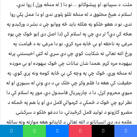
ملت، د سپیانو، او پیشوګانو …نو دا ( له منځه وړل ) روا ندي،
اسلام د هېڅ مخلوق د له منځه تللو پلوی ندی او دا عمل پکې روا
ندی، نو د هغو خلکو په هکله باید څه ووایو چې د بشر د ورکېدو په
هڅه کې دي؟ تر دې چې په اسلام کې (دا اصل دی )یو څوک چې یوه
مرغۍ په ناحقه او بې ځایه مړه کړي، نو دا مرغۍ به د قیامت په
ورځ الله تعالی ته شکایت کوي چې دې سړي له ګټې اخیستنې پرته
بیهوده مړه کړم .همدا شان نباتات چې څوک بېهوده او بې مورده
له منځه وړي، څوک چې په وچه کې بي ځایه کومه ونه پرې کوي، په
حقیقت کې هغه دا ظلم وکړ چې خلک یې د دې ونې له سیوري او له
میوي محروم کړل، دا د چارپیریال فاسدول دي، موږ په اسلام کې دا
نظر لرو چې څوک د ځمکې د ګرموالي لامل دي او یا هم په ځمکه د
مضرو ګازونو د تولید لامل ګرځېدلي، دا ددغو خلکو د سرکشۍ
علامه ده، دې انسانانو د الله تعالی د کایناتو هغه موازنه ونه ساتله
کومه چې الله تعالی رامنځ ته کړېده، الله تعالی فرمایي : {والسَّمَاءَ