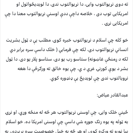
ته دوی نړیوالتوب وایی، دا نړیوالتوب ندی، دا لویدیځواتول او
امریکایی توب دی ، خلاصه داچې ددې اوسني نړیوالتوب معنا دا چې
امریکايی نړۍ .
خو کله چې اسلام د نړیوالتوب خبره کوی، مطلب یې د ټول بشریت
انساني نړیوالتوب دی، لکه چې فرمایي ( خلک داسې سره برابر دي
لکه د ږمنځې غاښونه) ستاسو رب یو دی، ستاسو پلار یو دی، دا ټول
بشر د یوې کورنۍ غړي د ي، چې یوه خالق ته ورګرځې دا هغه
نړویالتوب ندی چې لویدیځ یې ډنډوره کوي.
عبدالقادر عیاض:
ځینې خلک وایی، چې اوسنی نړیوالتوب هر څه له منځه وړي، او نړۍ
به ټوله په یوه رنګ جوړه شي داسې چې اوسنی امریکا ده، خو اسلام
بیا نورو ته ورکړه کوي، او هر څه په خپل خصوصیت سره پریږدي، په