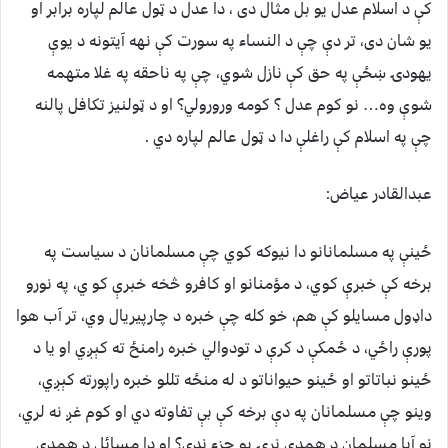
کې د اسلام عدل یو بل مثال دی ، دا عدل د ټول عالم لپاره برابر او
یو شان دی، تر دې چې د النساء په سورت کې نهه آیتونه د یوې
یهودۍ ښځې په حق کې نازل شوي، چې په ناحقه په غلا متهمه
شوې وه… نو کوم عدل ؟ کومه ورورولي؟ او د ټولنیز تکافل پالنه
چې په اسلام کې راغلې دا د ټول عالم لپاره دي .
عبدالقادر عیاض:
ځینې په مسلمانانو دا نیوکه کوي چې مسلمانان د سیاست په
برخه کې خبرې کوي، د مؤمنانو او کافرو څخه خبرې کو ي، په نورو
داډول مسایلو کې هم، خو کله چې خبره د چارپیریال وي، تر آب هوا
پورې راځي، د ځمکې د کرې د تودوالي خبره رامنځ ته کېږي او یا د
ځینو نباتاتو او ځینو حیواناتو د له منځه تللو خبره راپورته کېږي،
وینو چې مسلمانان په دې برخه کې بې تفاوته دي او کوم غږ نه لري،
نو آیا مسلمان د همدې نړۍ یو جزء ندی؟ او دا مسائل د همدې