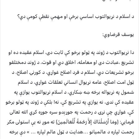
د اسلام د نړیوالتوب اساسي برخې او مهمې نقطې کومې دي؟
یوسف قرضاوي:
دا نړیوالتوب د ژوند په ټولو برخو کې ثابت دی، اسلام عقیده ده او
تشریع ،عبادت دی او معامله، اخلاق دي او قوت، د ژوند دمختلفو
برخو تشریعات دي، اسلام د فرد اصلاح غواړي، د کورنۍ اصلاح، د
ټول امت اصلاح، عامه نړیوال انساني تعلقات غواړي، د اسلام
شمول په نړیواله برخه ښه ښکاري، د اسلام نړیوالتوب یوازې په
عقیده کې ندی، نه یوازې په تشریع کې، نه! بلکې د ژوند په ټولو برخو
کې، غواړي چې نړۍ د رحمت په جوړېدو سره جوړه کړي الله تعالی
فرمایي: {ومَا أَرْسَلْنَاكَ إلاَّ رَحْمَةً لِّلْعَالَمِينَ} ته موږ نه یې استولی مګر
رحمت لپاره د عالمیانو …هدایت د ټول عالم لپاره … » دې برخه