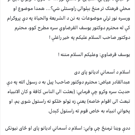
محلي فرهنګ تر منځ بېلوالی راوستلی شي؟… همدا موضوع او
ورسره نور تړلي موضوعات به نن د الشریعة والحیاة په دې پروګرام
کې له محترم دوکتور یوسف القرضاوي سره مطرح کوو، محترم
دوکتور صاحب السلام علیکم په خیر راغلې !
یوسف قرضاوي:
وعلیکم السلام مننه !
اسلام د آسماني ادیانو پای دی
عبدالقادر عیاض: محترم دوکتور صاحب! پیل به د رسول الله په دې
حدیث سره وکړو چې فرمایي: (بعثت الی الناس کافة و کان الانبیاء
تبعث الی اقوام خاصه) یعنې زه ټولو خلکو ته راستول شوی یم، او
پخواني انبیاء به خاص قوم ته راستول کېدل.
ددې وینا ترمنځ چې وایي: اسلام د آسماني ادیانو پای او ځای نیونکی