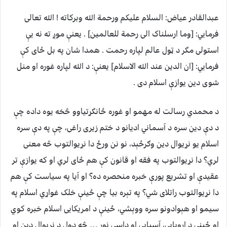
عبدالقادر عیاض: السلام علیکم ورحمة الله وبرکاته ! الله تعالی
فرمایي: [وما ارسلناک الی رحمة للعالمین] . یعنې موږ ته نه یې
استولی مګر د ټول عالم لپاره رحمت . همدا شان په بل ځای کې
فرمایي: [ان الدین عند الله الاسلام] یعنې: د الله لپاره غوره او منل
شوی دین یوازې اسلام دی .
د محمدي رسالت له مهمو او غوره ځانګړتیاوو څخه یوه داده چې
د دې دین سره د آسماني ادیانو د ختم زیری راغی، چې په دې سره
اسلام یو نړیوال دین وګرځېد، نو نن ورځ دا نړیوالتوب څه معنی
لري؟ دا نړیوالتوب په فقه او قانون کې هم ځای لري او که یوازې تر
عقیدې او تشریع پورې خبره منحصره ده؟ او آیا په سیاست کې هم
دا نړیوالتوب راتلای شي؟ په تېره بیا چې ځینې خلک غواړي اسلام په
سیمو او هېوادونو سره ووېشي، ځینې د امریکایی اسلام خبره کوي
او ځینې د اروپایي، آسیايی او داسې نور … څه ډول د نړیوال دین او