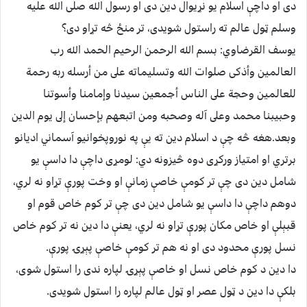
دی او داچې اسلام یو نړیوال دین دی او رسول الله صلی الله علیه
وسلم ټول عالم ته راستول شویدی، تر منځ څه تړاو دی؟
یوسف القرضاوي: بسم الله الرحمن الرحيم الحمد الله رب
العالمين وأذكى صلوات الله وتسليماته على من أرسله ربه رحمة
للعالمين وحجة على الناس أجمعين سيدنا وإمامنا وأسوتنا
وحبيبنا محمد وعلى آله وصحبه ومن اتبعهم بإحسان إلى يوم الدين
وبعد.هغه څه چې د اسلام دین ته یې په نوروپخوانیو آسماني ادیانو
برتري او امتیاز ورکړی دوه څیزونه دي: لومړی داچې دا داسې یو
شامل دین دی چې تر کومې خاصې زمانې او وخت پورې تړاو نه لري،
دوهم داچې دا داسې یو شامل دین دی چې تر کوم خاص قوم او
قبېلې او خاص مکان پورې تړاو نه لري، یعنې دا دین نه تر کوم خاص
نسل پورې محدود دی او نه هم تر کومې خاصې پېړۍ پورې.
دا دین د کوم خاص نسل او خاصې پېړۍ لپاره ندی را استول شوی،
بلکې دا دین د ټول عصر او ټول عالم لپاره را استول شویدی.