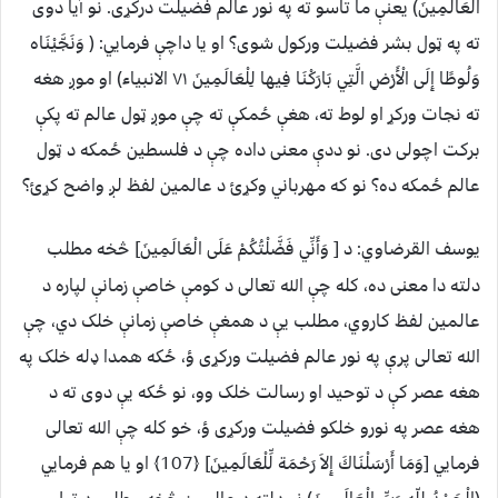
الْعَالَمِينَ) یعنې ما تاسو ته په نور عالم فضیلت درکړی. نو آیا دوی
ته په ټول بشر فضیلت ورکول شوی؟ او یا داچې فرمایي: ( وَنَجَّيْنَاه
وَلُوطًا إِلَی الْأَرْضِ الَّتِي بَارَكْنَا فِيها لِلْعَالَمِينَ ۷۱ الانبیاء) او موږ هغه
ته نجات ورکړ او لوط ته، هغې ځمکې ته چې موږ ټول عالم ته پکې
برکت اچولی دی. نو ددې معنی داده چې د فلسطین ځمکه د ټول
عالم ځمکه ده؟ نو که مهرباني وکړئ د عالمین لفظ لږ واضح کړئ؟
یوسف القرضاوي:
د [ وَأَنِّي فَضَّلْتُكُمْ عَلَی الْعَالَمِينَ] څخه مطلب
دلته دا معنی ده، کله چې الله تعالی د کومې خاصې زمانې لپاره د
عالمین لفظ کاروي، مطلب یې د همغې خاصې زمانې خلک دي، چې
الله تعالی پرې په نور عالم فضیلت ورکړی ؤ، ځکه همدا ډله خلک په
هغه عصر کې د توحید او رسالت خلک وو، نو ځکه یې دوی ته د
هغه عصر په نورو خلکو فضیلت ورکړی ؤ، خو کله چې الله تعالی
فرمایي [وَمَا أَرْسَلْنَاكَ إِلاَ رَحْمَة لِّلْعَالَمِينَ] ﴿107﴾ او یا هم فرمایي