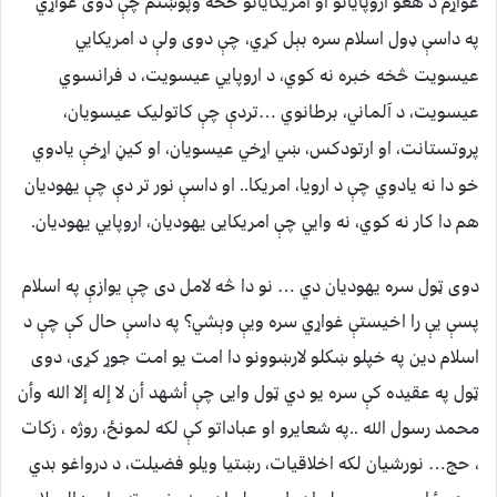
غواړم د هغو اروپایانو او امریکایانو څخه وپوښتم چې دوی غواړي
په داسې ډول اسلام سره بېل کړي، چې دوی ولې د امریکايي
عیسویت څخه خبره نه کوي، د اروپايي عیسویت، د فرانسوي
عیسویت، د آلماني، برطانوي …تردې چې کاتولیک عیسویان،
پروتستانت، او ارتودکس، ښي اړخي عیسویان، او کیڼ اړخې یادوي
خو دا نه یادوي چې د ارويا، امریکا.. او داسې نور تر دې چې یهودیان
هم دا کار نه کوي، نه وايي چې امریکایی یهودیان، اروپايي یهودیان.
دوی ټول سره یهودیان دي … نو دا څه لامل دی چې یوازې په اسلام
پسې يې را اخیستې غواړي سره ویې وېشي؟ په داسې حال کې چې د
اسلام دین په خپلو ښکلو لارښوونو دا امت یو امت جوړ کړی، دوی
ټول په عقیده کې سره یو دي ټول وایی چې أشهد أن لا إله إلا الله وأن
محمد رسول الله ..په شعایرو او عباداتو کې لکه لمونځ، روژه ، زکات
، حج… نورشیان لکه اخلاقیات، رښتیا ویلو فضیلت، د درواغو بدي