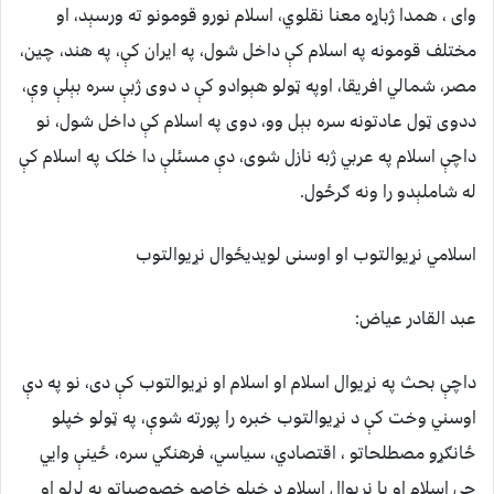
وای ، همدا ژباړه معنا نقلوي، اسلام نورو قومونو ته ورسېد، او
مختلف قومونه په اسلام کې داخل شول، په ایران کې، په هند، چین،
مصر، شمالي افریقا، اوپه ټولو هېوادو کې د دوی ژبې سره بېلې وې،
ددوی ټول عادتونه سره بېل وو، دوی په اسلام کې داخل شول، نو
داچې اسلام په عربي ژبه نازل شوی، دې مسئلې دا خلک په اسلام کې
له شاملېدو را ونه ګرځول.
اسلامي نړیوالتوب او اوسنی لویدیځوال نړیوالتوب
عبد القادر عياض:
داچې بحث په نړیوال اسلام او اسلام او نړیوالتوب کې دی، نو په دې
اوسني وخت کې د نړیوالتوب خبره را پورته شوې، په ټولو خپلو
ځانګړو مصطلحاتو ، اقتصادي، سیاسي، فرهنګي سره، ځینې وایي
چې اسلام او یا نړیوال اسلام د خپلو خاصو خصوصیاتو په لرلو او