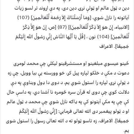
دین د ټول عالم او ټولې نړۍ دین دی، په دې اړوند تر لسو زیات
آیاتونه را نازل شوي، [وَمَا أَرْسَلْنَاكَ إِلاَ رَحْمَة لِّلْعَالَمِينَ] ﴿107﴾
[الانبیاء، إِنْ هوَ إِلاَ ذِكْرٌ لِّلْعَالَمِينَ)] ﴿87﴾ [ص، إِنْ هوَ إِلاَّ ذِكْرٌ
لِّلْعَالَمِينَ] ﴿104﴾ نون ، [قُلْ يَا أَيُّها النَّاسُ إِنِّي رَسُولُ اللّه إِلَيْكُمْ
جَمِيعًا]. الاعراف
ځینو عیسوي مبلغینو او مستشرقینو لیکلي چې محمد لومړی
دعوت د مکې د خلکو لپاره پیل کړ، خو وورسته یې بیا وویل، چې زه
د ټولې نړۍ لپاره را استول شوي یم، د دوی دا ډول ویناوې په دې
دلالت کوي چې دوی له قرآن سره څومره نا آشنا دي، په داسې حال
کې چې په مکي آیتونو کې په ډاګه نازل شوي چې محمد د ټول عالم
او د ټولو پیغمبر دی الله تعالی فرمایي: [إِنِّي رَسُولُ اللّه إِلَيْكُمْ
جَمِيعًا]. الاعراف، زه تاسو ټولو ته د الله تعالی رسول را استول شوی
یم.