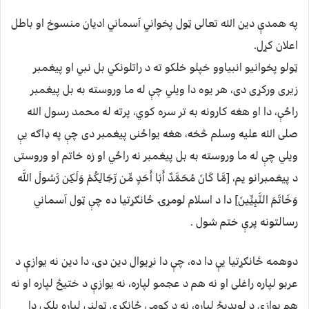
په همدې دین الله تعالی ټول پخواني آسماني ادیان منسوخ او باطل
اعلان کړل.
ټولو پخوانیو انبیاوو خپلو خلکو ته د راتلونکي بل نبي او پیغمبر
زیری ورکړی دی، هر یوه دا ویلي چې له ما وروسته به بل پیغمبر
راځې، دا او هغه کارونه به تر سره کوي، پرته له محمد رسول الله
صلی الله علیه وسلم څخه، هغه یواځنی پیغمبر دی چې په ډاګه یې
ویلي چې له ما وروسته به بل پیغمبر نه راځي او زه خاتم او وروستی
د پیغمبرانو یم، [مَّا كَانَ مُحَمَّدٌ أَبَا أَحَدٍ مِّن رِّجَالِكُمْ وَلَكِن رَّسُولَ اللَّه
وَخَاتَمَ النَّبِيِّينَ] دا د اسلام لومړۍ ځانګړتیا ده چې ټول آسماني
رسالتونه پرې ختم شول .
دوهمه ځانګړتیا یې دا ده، چې دا نړیوال دین دی، دا دین نه یوازې د
عربو لپاره راغلی او نه هم د عجمو لپاره، نه یوازې د ختیځ لپاره او نه
هم یوازې د لویدیځ لپاره، نه د کومې ځانګړې ټولنې لپاره بلکې دا