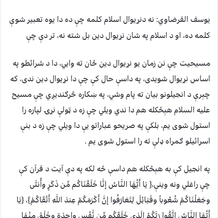
يوسف القرضاوي:
نه دنړیوال اسلام کلمه چې ده دا یوه تعبیر شوې
کلمه ده، او د اسلام په شان نړیوال دین بل شته نه، تر دې چې
مسیحیت چې نن زمان یو نړیوال دین ځان ته وایي، دا د شرائطو په
اساس نړیوال شویدی، په داسې حال کې چې دا نړیوال دین ندی، که
چېرې د انجيلونو بیان ته پام وشي، په ښکاره څرګندیږي چې مسیح
علیه السلام هېڅکله هم دا ندي ویلي چې زه د ټولې نړۍ لپاره را
استول شوی یم، بلکې په صریحو عباراتو یې دا ویلي چې زه د بنې
اسرائيلو ګمراه ډلې ته را استول شوی یم .
په انجیل کې به هېڅکله هم داسې څه لکه په دې آیت د قرآن کې
چې راغلي ونه وینې،{ يَا أَيُّهَا النَّاسُ إنَّا خَلَقْنَاكُم مِّن ذَكَرٍ وأُنثَى
وجَعَلْنَاكُمْ شُعُوباً وقَبَائِلَ لِتَعَارَفُوا إنَّ أَكْرَمَكُمْ عِندَ اللَّهِ أَتْقَاكُمْ}، {يَا
أَيُّهَا النَّاسُ اتَّقُوا رَبَّكُمُ الَذِي خَلَقَكُم مِّن نَّفْسٍ واحِدَةٍ وخَلَقَ مِنْهَا