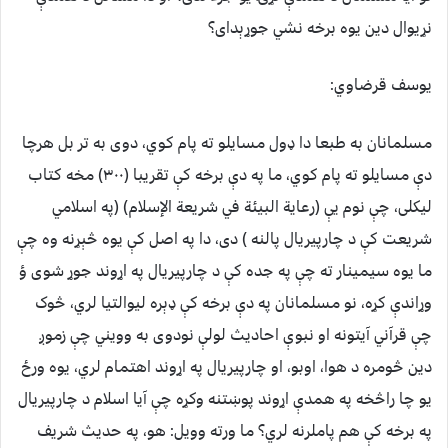
نړیوال دین یوه برخه نشي جوړېدای؟
یوسف قرضاوي:
مسلمانان به طبعا دا ډول مسایلو ته پام کوي، دوی به تر بل هرچا
دې مسایلو ته پام کوي، ما په دې برخه کې تقریبا (۳۰۰) مخه کتاب
لیکلی، چې نوم یې (رعاية البيئة في شريعة الإسلام) (په اسلامي
شریعت کې د چارپیریال پالنه ) دی، دا په اصل کې یوه څېړنه وه چې
ما یوه سیمینار ته چې په جده کې د چارپيریال په اړوند جوړ شوی ؤ
وړاندې کړه، نو مسلمانان په دې برخه کې ډېره لیوالتیا لري، څوک
چې قرآني آیتونه او نبوې احادیث لولې نودوی به وویني چې زموږ
دین څومره د هوا، اوبو، او چارپیریال په اړوند اهتمام لري، یوه ورځ
یو چا راڅخه په همدې اړوند پوښتنه وکړه چې آیا اسلام د چارپیریال
په برخه کې هم پاملرنه لري؟ ما ورته وویل: هو، په حدیث شریف