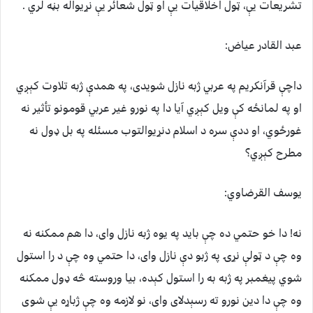
تشریعات یې، ټول اخلاقیات یې او ټول شعائر یې نړیواله بڼه لري .
عبد القادر عياض:
داچې قرآنکریم په عربي ژبه نازل شویدی، په همدې ژبه تلاوت کېږي
او په لمانځه کې ویل کېږي آیا دا په نورو غیر عربي قومونو تأثیر نه
غورځوي، او ددې سره د اسلام دنړیوالتوب مسئله په بل ډول نه
مطرح کېږي؟
يوسف القرضاوي:
نه! دا خو حتمي ده چې باید په یوه ژبه نازل وای، دا هم ممکنه نه
وه چې د ټولې نړۍ په ژبو دې نازل وای، دا حتمي وه چې د را استول
شوي پیغمبر په ژبه به را استول کېده، بیا وروسته څه ډول ممکنه
وه چې دا دین نورو ته رسېدلای وای، نو لازمه وه چې ژباړه یې شوی