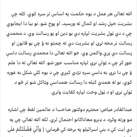
الله تعالی هر عمل د یوه حکمت په اساس تر سره کوي، کله چې
بشریت خپل رشد او کمال ته ورسېد، او پوخ شو، نو بیا دا ایجابوي
چې د دې ټول بشریت لپاره دې یو دین او یو رسالت وي، د محمدي
رسالت تر مخه نړۍ او بشریت دې ته چمتو نه ؤ چې یو قانون او
رسالت دې پرې واکمن وي، خو الله تعالی دا محمدي رسالت داسې
جوړ کړ چې د ټولې نړۍ لپاره مناسب جوړ شو. الله تعالی ته دا علم
ؤ چې دا نړۍ به داسې سره نژدې کېږي چې د یوه کلي شکل به غوره
کوي، نو له همدې کبله دا رسالت همداسې وټاکل شو تر څو د
ټولې نړۍ او د ټول وخت لپاره کفایت ولري.
عبدالقادر عیاض:
محترم دوکتور صاحب! د عالمین لفظ چې اشاره
مو ورته وکړه، د ډېرو معاناګانو احتمال لري، لکه الله تعالی چې په
دې آیت کې د بنې اسرائیلو په برخه کې فرمایي: ( وَأَنِّي فَضَّلْتُكُمْ عَلَی