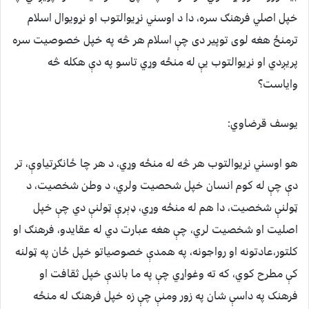
خپل اصلي فرهنګ سره، دا د اوسني نړیوالتوب او نړویوال اسلام
ترمنځ هغه لوی توپیر دی چې اسلام هر څه په خپل خصوصیت سره
پریږدي او نړیوالتوب یې له منځه وړي تاسو په دې هکله څه
وایاست؟
یوسف قرضاوي:
هو اوسني نړیوالتوب هر څه له منځه وړي، د هر چا ځانګړتیاوې، تر
دې چې له کوم انسان خپل شحصیت ولري، د وطن شخصیت، د
ټولنې شخصیت، دا هم له منځه وړي، ډېرې ټولنې دي چې خپل
اصلیت او شخصیت لري، چې هغه عبارت دي له عقایدو، فرهنګ او
کلتور،عادتونه او رواجونه، په همدې خصوصیاتو خپل ځان په ټولنه
کې مطرح کوي، که ته وغواړي چې په ما باندې خپل ثقافت او
فرهنک په داسې شان په زور ومنې چې زه خپل فرهنګ له منځه