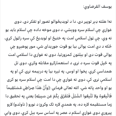
یوسف القرضاوي:
نه! هلته ډېر توپیر دی، دا د لویدیځوالو تصور او تفکر دی، دوی
غواړي چې اسلام سره ووېشي، د دوی موخه داده چې اسلام باید یو
نه وي، چې ټول اسلامي امت په ختیځ او لویدیځ کې سره راټول کړي،
ځکه د دې امت یوالی بیا یو قوت جوړیدای شي، موږ پوهېږو چې
یوالی قوت دی او بېلتون کمزورتیا، دوی نه غواړي دا اسلامي امت
په ځپل قوت سره د نړۍ د استعمارګرو مقابله وکړي، دوی تل
همداسې کړي، پخوا او اوس، په تېره بیا په درېیمه نړۍ کې او په
اسلامې نړۍ کې، دوی نه غواړي چې دا امت چې اسلام سره یو کړی
یو او واحد پاته شي، الله تعالی فرمایي :{وأَنَّ هَذَا صِرَاطِي مُسْتَقِيماً
فَاتَّبِعُوهُ ولا تَتَّبِعُوا السُّبُلَ فَتَفَرَّقَ بِكُمْ عَن سَبِيلِهِ} یعنې په تحقیق دا
زما مستقیمه لاره ده، په همدې لاره تګ وکړئ د نورو ( ناولدو) لارو
پیروري
دوی غواړي اسلام د عصر په اساس سره بېل کړي، دوی وایي