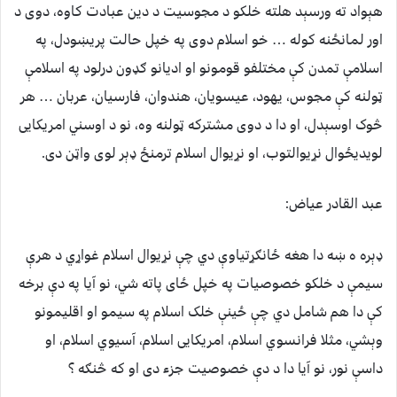
هېواد ته ورسېد هلته خلکو د مجوسیت د دین عبادت کاوه، دوی د
اور لمانځنه کوله … خو اسلام دوی په خپل حالت پریښودل، په
اسلامې تمدن کې مختلفو قومونو او ادیانو ګډون درلود په اسلامې
ټولنه کې مجوس، یهود، عیسویان، هندوان، فارسیان، عربان … هر
څوک اوسېدل، او دا د دوی مشترکه ټولنه وه، نو د اوسني امریکایی
لویدیځوال نړیوالتوب، او نړیوال اسلام ترمنځ ډېر لوی واټن دی.
عبد القادر عياض:
ډېره ه ښه دا هغه ځانګړتیاوې دي چې نړیوال اسلام غواړي د هرې
سیمې د خلکو خصوصیات په خپل ځای پاته شي، نو آیا په دې برخه
کې دا هم شامل دي چې ځينې خلک اسلام په سیمو او اقلیمونو
وېشي، مثلا فرانسوي اسلام، امریکایی اسلام، آسیوي اسلام، او
داسې نور، نو آیا دا د دې خصوصیت جزء دی او که څنګه ؟