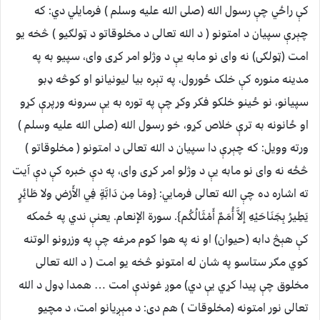
کې راځي چې رسول الله (صلی الله علیه وسلم ) فرمایلي دي: که
چېرې سپيان د امتونو ( د الله تعالی د مخلوقاتو د ټولګیو ) څخه یو
امت (ټولګی) نه وای نو مابه یې د وژلو امر کړی وای، سپیو به په
مدینه منوره کې خلک ځورول، په تېره بیا لیونیانو او کوڅه ډبو
سپیانو، نو ځینو خلکو فکر وکړ چې په توره به یې سرونه ورپرې کړو
او ځانونه به ترې خلاص کړو، خو رسول الله (صلی الله علیه وسلم )
ورته وویل: که چېرې دا سپیان د الله تعالی د امتونو ( مخلوقاتو )
څځه نه وای نو مابه یې د وژلو امر کړی وای، په دې خبره کې دې آیت
ته اشاره ده چې الله تعالی فرمایي: {ومَا مِن دَابَّةٍ فِي الأَرْضِ ولا طَائِرٍ
يَطِيرُ بِجَنَاحَيْهِ إلاَّ أُمَمٌ أَمْثَالُكُم}. سورة الإنعام. یعنې ندي په ځمکه
کې هېڅ دابه (حیوان) او نه په هوا کوم مرغه چې په وزرونو الوتنه
کوي مګر ستاسو په شان له امتونو څخه یو امت ( د الله تعالی
مخلوق چې پیدا کړي یې دي) موږ غوندې امت … همدا ډول د الله
تعالی نور امتونه (مخلوقات ) هم دی: د مېږیانو امت، د مچیو