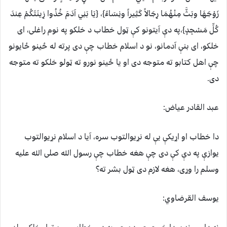
زَوْجَهَا وبَثَّ مِنْهُمَا رِجَالاً كَثِيراً ونِسَاءً}، {يَا بَنِي آدَمَ خُذُوا زِينَتَكُمْ عِندَ
كُلِّ مَسْجِدٍ}،په دې آیتونو کې ټول خطاب د خلکو په نوم راغلی، ای
خلکو، ای بنې آدمانو، نو د اسلام خطاب چې دی پرته له ځینو ځایونو
چې اهل کتابو ته متوجه دی او یا ځینو نورو ته ټولو خلکو ته متوجه
دی.
عبد القادر عياض:
دا خطاب او اړیکې یې له نړیوالتوب سره، آیا د اسلام نړیوالتوب
یوازې په دې کې دی چې هغه خطاب چې رسول الله صلی الله علیه
وسلم را وړی، هغه لازم دی ټول بشر ته؟
يوسف القرضاوي: