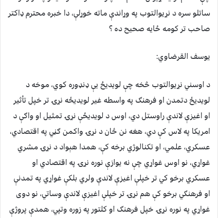
ساتلو سره د نړیوالتوب په وړاندې ماته خوړلې، دا خبره محترم ډاکتر
صاحب تر کومه ځایه صحیح ده ؟
يوسف القرضاوي:
د اوسني نړیوالتوب څخه چې لویدیځ یې ډنډوره کوي، موخه د
لویدیځ دتمدن او فرهنګ په واسطه غیر لویدیځه نړۍ تر خپل تأثیر
او اغیزې لاندې راوستل دي، اوس د لویدیځې نړۍ تمثیل او واګې د
امریکا په لاس کې دي، هغه نن ځان د نړۍ واکمن ګڼي په اقتصادي،
عسکري، علمي، او تکنالوژي برخه کې، همدا هېواد د نړۍ مشري
غواړي، نو اوس غواړي چې نه یوازې نوره نړۍ په اقتصادي او
عسکري برخو کي تر خپلې اغیزې لاندې ولري بلکې غواړي په تمدنې
او فرهنګي برخو کې هم نړۍ تر خپلې اغیزې لاندې وساتي، نو دوی
غواړي په نوره نړۍ خپل فرهنګ او کلتور په زوره وتپي، همدې پروژې