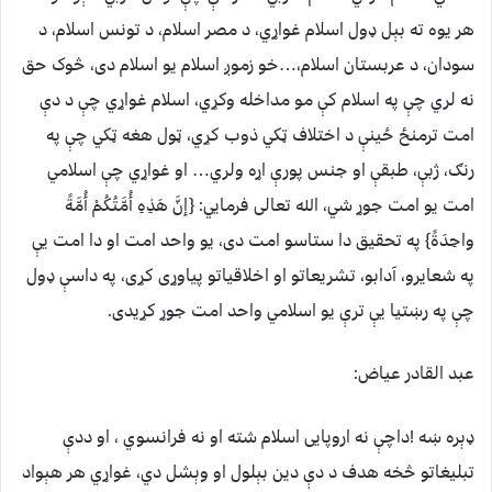
هر یوه ته بېل ډول اسلام غواړي، د مصر اسلام، د تونس اسلام، د
سودان، د عربستان اسلام،…خو زموږ اسلام یو اسلام دی، څوک حق
نه لري چې په اسلام کې مو مداخله وکړي، اسلام غواړي چې د دې
امت ترمنځ ځینې د اختلاف ټکي ذوب کړي، ټول هغه ټکي چې په
رنګ، ژبې، طبقې او جنس پورې اړه ولري… او غواړي چې اسلامي
امت یو امت جوړ شي، الله تعالی فرمایي: {إنَّ هَذِهِ أُمَّتُكُمْ أُمَّةً
واحِدَةً} په تحقیق دا ستاسو امت دی، یو واحد امت او دا امت یې
په شعایرو، آدابو، تشریعاتو او اخلاقیاتو پیاوړی کړی، په داسې ډول
چې په رښتیا یې ترې یو اسلامي واحد امت جوړ کړیدی.
عبد القادر عياض:
ډېره ښه !داچې نه اروپايی اسلام شته او نه فرانسوي ، او ددې
تبلیغاتو څخه هدف د دې دین بېلول او وېشل دي، غواړي هر هېواد