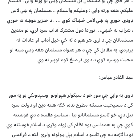
.. هر ځای چې یو مسلمان بل مسلمان ویني نو ورته وایي : السلام
علیکم، هغه ورته وايي : وعلیکم والسلام …مسلمان په ښي لاس
ډوډۍ خوري په ښي لاس څښاک کوي … ، د خنزیر غوښه نه خوري
، شراب نه څښي، .. نور دا ډول مشترک آداب سره لري، نو متدین
مسلمانان چې د نړۍ هر هېواد ته ځې خپل آداب او عادات نه
پرېږدي، په مقابل کې چې د هر هېواد مسلمان هغه ویني مینه او
محبت ورسره کوي د دوی تر منځ کوم توپیر نه وي.
عبد القادر عياض:
دوی به وايي چې موږ خو د سیکولر هېواونو اوسېدونکي یو په موږ
کې د مسیحیت مسئله مطرح نده، ځکه هلته دین او دولت سره
بېل دي، خو تاسو مسلمانانو بیا ، ستاسو عقیده د دې غوښتنه
کوي چې په همداسې يوه نظام کې ژوند وکړۍ د اسلام غوښتنه وي.
نو دا لازمه ده چې تاسو د اسلام بېل ډولونه ولرئ، لکه د فرانسې