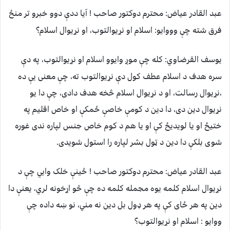
عبد القادر عياض:
محترم دوکتور صاحب ! آیا ددې دوو خبرو تر منځ
فرق شته چې وووایو: اسلام او نړیوالتوب، او نړیوال اسلام؟
يوسف القرضاوي:
کله چې موږ وایوو اسلام او نړیوالتوب، په دې
سره هدف د اسلام عطف کول دې نړیوالتوب ته، چې معنی یې ده
،نړیوال رسالت، او د نړیوال اسلام څخه هدف دادی، چې دا یو
نړیوال دین دی، دا دین د کومې خاصې ځمکې او خاص اقلیم په
ختیځ او یا لویدیځ کې او یا هم د کوم خاص جنس لپاره ندی غوره
شوی بلکې دا دین د ټول بشر لپاره را استول شویدی.
عبد القادر عياض:
محترم دوکتور صاحب ! ځینې خلک وایي چې د
نړیوال اسلام کلمه یوه مجمله کلمه ده چې څو اړخونه لري، یعنې دا
دین په هر ځای کې په هر ډول بل دین نه مني، نو ښه داده چې
ووایو : اسلام او نړیوالتوب؟