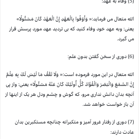
(5) وفاء به عهد:
الله متعال می فرماید:« وَأَوْفُوا بِالْعَهْدِ إِنَّ الْعَهْدَ كَانَ مَسْئُولًا»
یعنی: وبه عهد خود وفاء کنید که بی تردید عهد مورد پرسش قرار
می گیرد.
(6) دوری از سخن گفتن بدون علم:
الله متعال در این مورد فرموده است:« وَلَا تَقْفُ مَا لَيْسَ لَكَ بِهِ عِلْمٌ
إِنَّ السَّمْعَ وَالْبَصَرَ وَالْفُؤَادَ كُلُّ أُولَئِكَ كَانَ عَنْهُ مَسْئُولًا» یعنی: واز پی
آنچه بدان دانش نداری مرو، که گوش و چشم ودل هر یک از اینها از
آن باز خواست خواهد شد.
(7) دوری از رفتار غرور آمیز و متکبرانه چنانچه مستکبرین بدان
عادت دارند: