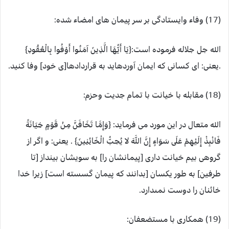
(17) وفاء وایستادگی بر سر پیمان های امضاء شده:
الله جل جلاله فرموده است:{يَا أَيُّهَا الَّذِينَ آمَنُوا أَوْفُوا بِالْعُقُودِ}
.یعنی: اى كسانى كه ايمان آورده‏ايد به قراردادها[ى خود] وفا كنيد.
(18) مقابله با خیانت با تمام جدیت وحزم:
الله متعال در این مورد می فرماید: {وَإِمَّا تَخَافَنَّ مِنْ قَوْمٍ خِيَانَةً
فَانْبِذْ إِلَيْهِمْ عَلَى سَوَاءٍ إِنَّ اللَّهَ لا يُحِبُّ الْخَائِنِينَ} . یعنی: و اگر از
گروهى بيم خيانت دارى [پيمانشان را] به سويشان بينداز [تا
طرفين] به طور يكسان [بدانند كه پيمان گسسته است] زيرا خدا
خائنان را دوست نمى‏دارد.
(19) همکاری با مستضعفان: