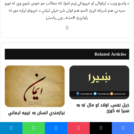
د واسع ویب د لیکوالۍ او خپرونکي ټیم لخوا. که مطالب مو خوښ شوي وي، له نورو
سره یې هم شریکه کړئ. تاسو هم کولی شئ خپلې لیکنې د خپرولو لپاره موږ ته
راولېږئ. #مننه_چې_یاستئ
Related Articles
خپل نفس، اولاد او مال ته به
ښيرا نه كوئ
نيازمندي انسان به تربيه ايماني