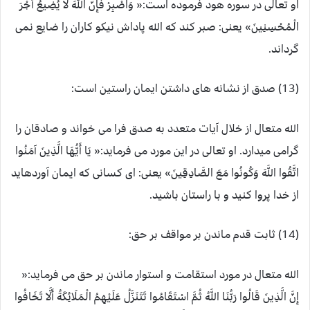
او تعالی در سوره هود فرموده است:« وَاصْبِرْ فَإِنَّ اللَّهَ لَا يُضِيعُ أَجْرَ
الْمُحْسِنِينَ» یعنی: صبر کند که الله پاداش نیکو کاران را ضایع نمی
گرداند.
(13) صدق از نشانه های داشتن ایمان راستین است:
الله متعال از خلال آیات متعدد به صدق فرا می خواند و صادقان را
گرامی میدارد. او تعالی در این مورد می فرماید:« يَا أَيُّهَا الَّذِينَ آمَنُوا
اتَّقُوا اللَّهَ وَكُونُوا مَعَ الصَّادِقِينَ» یعنی: اى كسانى كه ايمان آورده‏ايد
از خدا پروا كنيد و با راستان باشيد.
(14) ثابت قدم ماندن بر مواقف بر حق:
الله متعال در مورد استقامت و استوار ماندن بر حق می فرماید:«
إِنَّ الَّذِينَ قَالُوا رَبُّنَا اللَّهُ ثُمَّ اسْتَقَامُوا تَتَنَزَّلُ عَلَيْهِمُ الْمَلَائِكَةُ أَلَّا تَخَافُوا