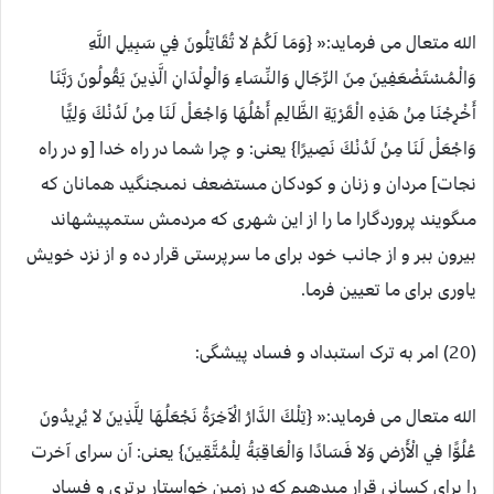
الله متعال می فرماید:« {وَمَا لَكُمْ لا تُقَاتِلُونَ فِي سَبِيلِ اللَّهِ
وَالْمُسْتَضْعَفِينَ مِنَ الرِّجَالِ وَالنِّسَاءِ وَالْوِلْدَانِ الَّذِينَ يَقُولُونَ رَبَّنَا
أَخْرِجْنَا مِنْ هَذِهِ الْقَرْيَةِ الظَّالِمِ أَهْلُهَا وَاجْعَلْ لَنَا مِنْ لَدُنْكَ وَلِيًّا
وَاجْعَلْ لَنَا مِنْ لَدُنْكَ نَصِيرًا} یعنی: و چرا شما در راه خدا [و در راه
نجات] مردان و زنان و كودكان مستضعف نمى‏جنگيد همانان كه
مى‏گويند پروردگارا ما را از اين شهرى كه مردمش ستم‏پيشه‏اند
بيرون ببر و از جانب خود براى ما سرپرستى قرار ده و از نزد خويش
ياورى براى ما تعيين فرما.
(20) امر به ترک استبداد و فساد پیشگی:
الله متعال می فرماید:« {تِلْكَ الدَّارُ الْآخِرَةُ نَجْعَلُهَا لِلَّذِينَ لا يُرِيدُونَ
عُلُوًّا فِي الْأَرْضِ وَلا فَسَادًا وَالْعَاقِبَةُ لِلْمُتَّقِينَ} یعنی: آن سراى آخرت
را براى كسانى قرار مى‏دهيم كه در زمين خواستار برترى و فساد