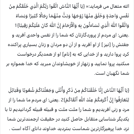
الله متعال می فرماید:« {يَا أَيُّهَا النَّاسُ اتَّقُوا رَبَّكُمُ الَّذِي خَلَقَكُمْ مِنْ
نَفْسٍ وَاحِدَةٍ وَخَلَقَ مِنْهَا زَوْجَهَا وَبَثَّ مِنْهُمَا رِجَالًا كَثِيرًا وَنِسَاءً
وَاتَّقُوا اللَّهَ الَّذِي تَسَاءَلُونَ بِهِ وَالْأَرْحَامَ إِنَّ اللَّهَ كَانَ عَلَيْكُمْ رَقِيبًا}1
.یعنی: اى مردم از پروردگارتان كه شما را از نفس واحدى آفريد و
جفتش را [نيز ] از او آفريد و از آن دو مردان و زنان بسيارى پراكنده
كرد پروا داريد و از خدايى كه به [نام] او از همديگر درخواست
مى‏كنيد پروا نماييد و زنهار از خويشاوندان مبريد كه خدا همواره بر
شما نگهبان است.
{يَا أَيُّهَا النَّاسُ إِنَّا خَلَقْنَاكُمْ مِنْ ذَكَرٍ وَأُنْثَى وَجَعَلْنَاكُمْ شُعُوبًا وَقَبَائِلَ
لِتَعَارَفُوا إِنَّ أَكْرَمَكُمْ عِنْدَ اللَّهِ أَتْقَاكُمْ}2 .یعنی: اى مردم ما شما را از
مرد و زنى آفريديم و شما را ملت ملت و قبيله قبيله گردانيديم تا با
يكديگر شناسايى متقابل حاصل كنيد در حقيقت ارجمندترين شما
نزد خدا پرهيزگارترين شماست بى‏ترديد خداوند داناى آگاه است .