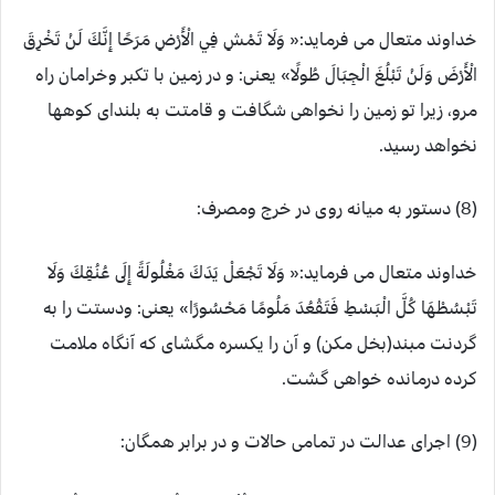
خداوند متعال می فرماید:« وَلَا تَمْشِ فِي الْأَرْضِ مَرَحًا إِنَّكَ لَنْ تَخْرِقَ
الْأَرْضَ وَلَنْ تَبْلُغَ الْجِبَالَ طُولًا» یعنی: و در زمین با تکبر وخرامان راه
مرو، زیرا تو زمین را نخواهی شگافت و قامتت به بلندای کوهها
نخواهد رسید.
(8) دستور به میانه روی در خرج ومصرف:
خداوند متعال می فرماید:« وَلَا تَجْعَلْ يَدَكَ مَغْلُولَةً إِلَى عُنُقِكَ وَلَا
تَبْسُطْهَا كُلَّ الْبَسْطِ فَتَقْعُدَ مَلُومًا مَحْسُورًا» یعنی: ودستت را به
گردنت مبند(بخل مکن) و آن را یکسره مگشای که آنگاه ملامت
کرده درمانده خواهی گشت.
(9) اجرای عدالت در تمامی حالات و در برابر همگان: