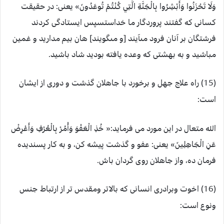
وَلَا تَحْزَنُوا وَأَبْشِرُوا بِالْجَنَّةِ الَّتِي كُنْتُمْ تُوعَدُونَ» یعنی: در حقيقت
كسانى كه گفتند پروردگار ما خداست‏سپس ايستادگى كردند
فرشتگان بر آنان فرود مى‏آيند [و مى‏گويند] هان بيم مداريد و غمين
مباشيد و به بهشتى كه وعده يافته بوديد شاد باشيد.
(15) راه علاج جهل و برخورد با جاهلان گذشت و دوری از ایشان
است:
الله متعال در این مورد می فرماید:« خُذِ الْعَفْوَ وَأْمُرْ بِالْعُرْفِ وَأَعْرِضْ
عَنِ الْجَاهِلِينَ» یعنی: عفو و گذشت پیشه کن، و به کار پسندیده
فرمان ده، واز جاهلان روی گردان باش.
(16) اخوت وبرادری انسانی که بالاتر ومقدس تر از ارتباط جنس
ونوع است: