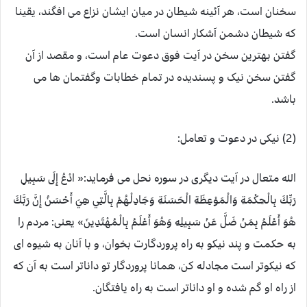
سخنان است، هر آئینه شیطان در میان ایشان نزاع می افگند، یقینا
که شیطان دشمن آشکار انسان است.
گفتن بهترین سخن در آیت فوق دعوت عام است، و مقصد از آن
گفتن سخن نیک و پسندیده در تمام خطابات وگفتمان ها می
باشد.
(2) نیکی در دعوت و تعامل:
الله متعال در آیت دیگری در سوره نحل می فرماید:« ادْعُ إِلَى سَبِيلِ
رَبِّكَ بِالْحِكْمَةِ وَالْمَوْعِظَةِ الْحَسَنَةِ وَجَادِلْهُمْ بِالَّتِي هِيَ أَحْسَنُ إِنَّ رَبَّكَ
هُوَ أَعْلَمُ بِمَنْ ضَلَّ عَنْ سَبِيلِهِ وَهُوَ أَعْلَمُ بِالْمُهْتَدِينَ» یعنی: مردم را
به حکمت و پند نیکو به راه پروردگارت بخوان، و با آنان به شیوه ای
که نیکوتر است مجادله کن، همانا پروردگار تو داناتر است به آن که
از راه او گم شده و او داناتر است به راه یافتگان.