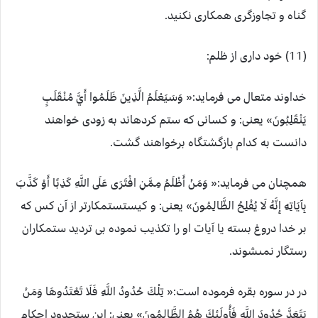
گناه و تجاوزگری همکاری نکنید.
(11) خود داری از ظلم:
خداوند متعال می فرماید:« وَسَيَعْلَمُ الَّذِينَ ظَلَمُوا أَيَّ مُنْقَلَبٍ
يَنْقَلِبُونَ» یعنی: و كسانى كه ستم كرده‏اند به زودى خواهند
دانست به كدام بازگشتگاه برخواهند گشت.
همچنان می فرماید:« وَمَنْ أَظْلَمُ مِمَّنِ افْتَرَى عَلَى اللَّهِ كَذِبًا أَوْ كَذَّبَ
بِآيَاتِهِ إِنَّهُ لَا يُفْلِحُ الظَّالِمُونَ» یعنی: و كيست‏ستمكارتر از آن كس كه
بر خدا دروغ بسته يا آيات او را تكذيب نموده بى ترديد ستمكاران
رستگار نمى‏شوند.
در در سوره بقره فرموده است:« تِلْكَ حُدُودُ اللَّهِ فَلَا تَعْتَدُوهَا وَمَنْ
يَتَعَدَّ حُدُودَ اللَّهِ فَأُولَئِكَ هُمُ الظَّالِمُونَ» یعنی: اين ست‏حدود احكام