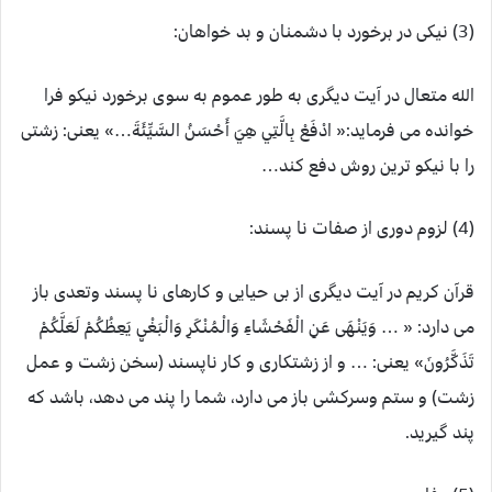
(3) نیکی در برخورد با دشمنان و بد خواهان:
الله متعال در آیت دیگری به طور عموم به سوی برخورد نیکو فرا
خوانده می فرماید:« ادْفَعْ بِالَّتِي هِيَ أَحْسَنُ السَّيِّئَةَ…» یعنی: زشتی
را با نیکو ترین روش دفع کند…
(4) لزوم دوری از صفات نا پسند:
قرآن کریم در آیت دیگری از بی حیایی و کارهای نا پسند وتعدی باز
می دارد: « … وَيَنْهَى عَنِ الْفَحْشَاءِ وَالْمُنْكَرِ وَالْبَغْيِ يَعِظُكُمْ لَعَلَّكُمْ
تَذَكَّرُونَ» یعنی: … و از زشتکاری و کار ناپسند (سخن زشت و عمل
زشت) و ستم وسرکشی باز می دارد، شما را پند می دهد، باشد که
پند گیرید.