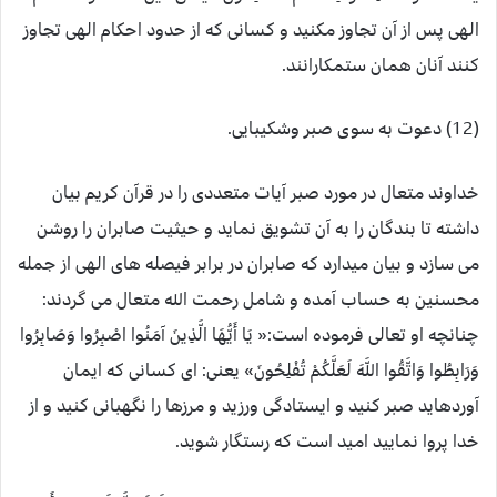
الهى پس از آن تجاوز مكنيد و كسانى كه از حدود احكام الهى تجاوز
كنند آنان همان ستمكارانند.
(12) دعوت به سوی صبر وشکیبایی.
خداوند متعال در مورد صبر آیات متعددی را در قرآن کریم بیان
داشته تا بندگان را به آن تشویق نماید و حیثیت صابران را روشن
می سازد و بیان میدارد که صابران در برابر فیصله های الهی از جمله
محسنین به حساب آمده و شامل رحمت الله متعال می گردند:
چنانچه او تعالی فرموده است:« يَا أَيُّهَا الَّذِينَ آمَنُوا اصْبِرُوا وَصَابِرُوا
وَرَابِطُوا وَاتَّقُوا اللَّهَ لَعَلَّكُمْ تُفْلِحُونَ» یعنی: اى كسانى كه ايمان
آورده‏ايد صبر كنيد و ايستادگى ورزيد و مرزها را نگهبانى كنيد و از
خدا پروا نماييد اميد است كه رستگار شويد.