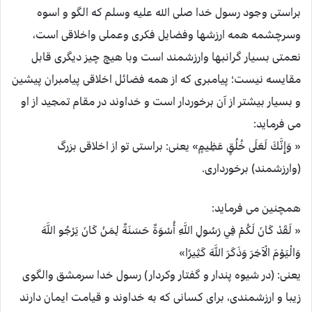
براستی وجود رسول خدا صلی الله علیه وسلم که الگو و اسوه
وسرچشمه همه ارزشها وفضایل فکری وعملی واخلاقی است،
نعمتی بسیار گرانبها وارزشمند است وبا هیچ چیز دیگری قابل
مقایسه نیست؛ پیامبری که از همه فضائل اخلاقی پیامبران پیشین
و بسیار بیشتر از آن برخوردار است و خداوند در مقام تمجید از او
می فرماید:
« وَإِنَّكَ لَعَلَى خُلُقٍ عَظِيمٍ» یعنی: براستی تو از اخلاقی بزرگ
(وارزشمند) برخورداری.
همچنین می فرماید:
« لَقَدْ كَانَ لَكُمْ فِي رَسُولِ اللَّهِ أُسْوَةٌ حَسَنَةٌ لِمَنْ كَانَ يَرْجُو اللَّهَ
وَالْيَوْمَ الْآخِرَ وَذَكَرَ اللَّهَ كَثِيرًا»
یعنی: (در شیوه پندار و گفتار وکردار) رسول خدا سرمشق والگوی
زیبا و ارزشمندی، برای کسانی که به خداوند و قیامت ایمان دارند