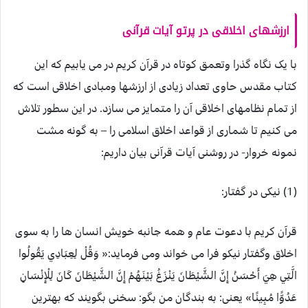
ارزشهای اخلاقی در پرتو آیات قرآنی
با یک نگاه گذرا وتعمق کوتاه در قرآن کریم در می یابیم که این
کتاب مقدس حاوی تعداد زیادی از ارزشها ومبادی اخلاقی است که
از تمام نظامهای اخلاقی آن را متمایز می سازد. در این سطور تلاش
می کنیم تا شماری از قواعد اخلاق اسلامی را – به گونه مشت
نمونه خروار- در روشنی آیات قرآنی بیان داریم:
(1) نیکی در گفتار:
قرآن کریم با دعوت عام و همه جانبه خویش انسان ها را به سوی
اخلاق وگفتار نیکو فرا می خواند ومی فرماید:« وَقُلْ لِعِبَادِي يَقُولُوا
الَّتِي هِيَ أَحْسَنُ إِنَّ الشَّيْطَانَ يَنْزَغُ بَيْنَهُمْ إِنَّ الشَّيْطَانَ كَانَ لِلْإِنْسَانِ
عَدُوًّا مُبِينًا» یعنی: به بندگان من بگو: سخنی بگویند که بهترین