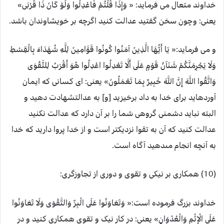
خداوند متعال می فرماید: « وَإِذَا قُلْتُمْ فَاعْدِلُوا وَلَوْ كَانَ ذَا قُرْبَى»
یعنی: وچون سخن گفتید عدالت کنید اگرچه بر خویشاوندان باشد.
و می فرماید:« يَا أَيُّهَا الَّذِينَ آمَنُوا كُونُوا قَوَّامِينَ لِلَّهِ شُهَدَاءَ بِالْقِسْطِ
وَلَا يَجْرِمَنَّكُمْ شَنَآنُ قَوْمٍ عَلَى أَلَّا تَعْدِلُوا اعْدِلُوا هُوَ أَقْرَبُ لِلتَّقْوَى
وَاتَّقُوا اللَّهَ إِنَّ اللَّهَ خَبِيرٌ بِمَا تَعْمَلُونَ» یعنی: اى كسانى كه ايمان
آورده‏ايد براى خدا به داد برخيزيد [و] به عدالت‏شهادت دهيد و
البته نبايد دشمنى گروهى شما را بر آن دارد كه عدالت نكنيد
عدالت كنيد كه آن به تقوا نزديكتر است و از خدا پروا داريد كه خدا
به آنچه انجام مى‏دهيد آگاه است.
(10) همکاری بر نیکی و تقوی و دوری از تجاوزگری:
خداوند بزرگ فرموده است:« وَتَعَاوَنُوا عَلَى الْبِرِّ وَالتَّقْوَى وَلَا تَعَاوَنُوا
عَلَى الْإِثْمِ وَالْعُدْوَانِ» یعنی: در کار نیک و تقوی همکاری کنید و در