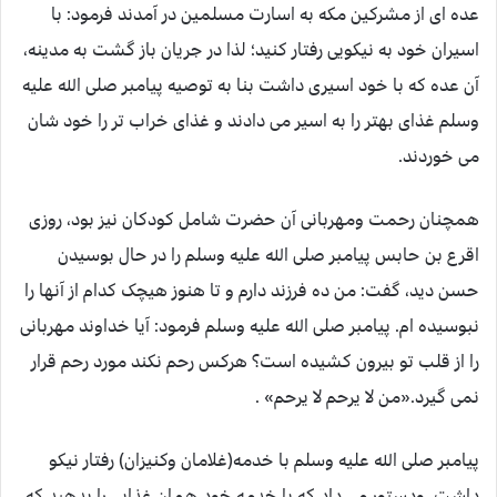
عده ای از مشرکین مکه به اسارت مسلمین در آمدند فرمود: با
اسیران خود به نیکویی رفتار کنید؛ لذا در جریان باز گشت به مدینه،
آن عده که با خود اسیری داشت بنا به توصیه پیامبر صلی الله علیه
وسلم غذای بهتر را به اسیر می دادند و غذای خراب تر را خود شان
می خوردند.
همچنان رحمت ومهربانی آن حضرت شامل کودکان نیز بود، روزی
اقرع بن حابس پیامبر صلی الله علیه وسلم را در حال بوسیدن
حسن دید، گفت: من ده فرزند دارم و تا هنوز هیچک کدام از آنها را
نبوسیده ام. پیامبر صلی الله علیه وسلم فرمود: آیا خداوند مهربانی
را از قلب تو بیرون کشیده است؟ هرکس رحم نکند مورد رحم قرار
نمی گیرد.«من لا ی‍رحم لا یرحم» .
پیامبر صلی الله علیه وسلم با خدمه(غلامان وکنیزان) رفتار نیکو
داشت، ودستور می داد که با خدمه خود همان غذایی را بدهید که