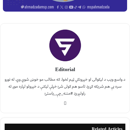
Editorial
د واسع ویب د لیکوالۍ او خپرونکي ټیم لخوا. که مطالب مو خوښ شوي وي، له نورو
سره یې هم شریکه کړئ. تاسو هم کولی شئ خپلې لیکنې د خپرولو لپاره موږ ته
راولېږئ. #مننه_چې_یاستئ
Related Articles