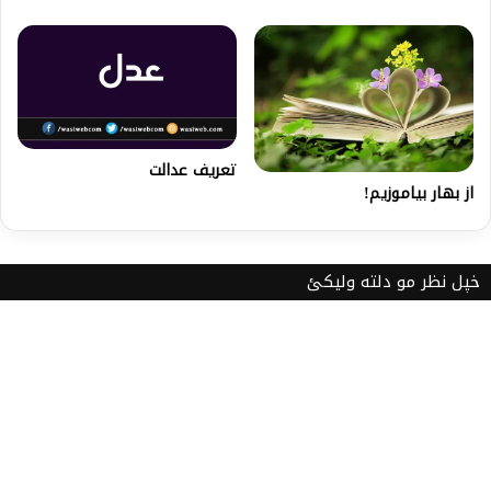
تعريف عدالت
از بهار بیاموزیم!
خپل نظر مو دلته ولیکئ