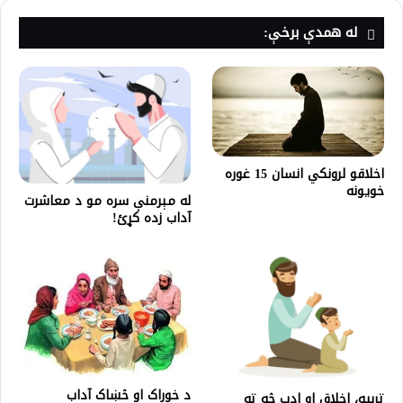
له همدې برخې:
اخلاقو لرونکي انسان 15 غوره
خویونه
له مېرمنې سره مو د معاشرت
آداب زده کړئ!
د خوراک او څښاک آداب
تربیه، اخلاق او ادب څه ته