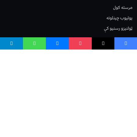
مرسته کول
یوتیوب چینلونه
ټولنیزو رسنیو کې
مینو
لیکنه خپرول
اعلان خپرول
لیکنې رپوټ
ستاسو نظر
Terms of Service
Privacy Policy
Cookies Policy