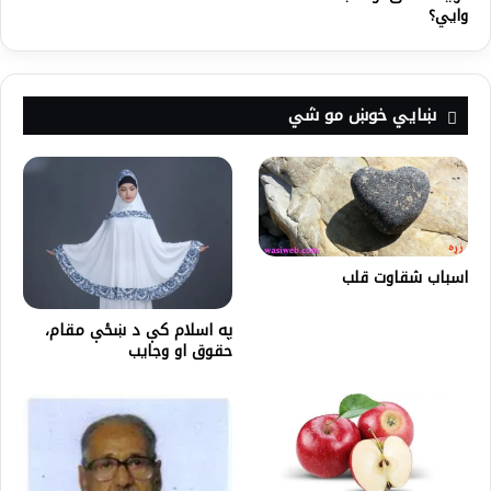
وایي؟
ښايي خوښ مو شي
اسباب شقاوت قلب
په اسلام کې د ښځې مقام،
حقوق او وجايب