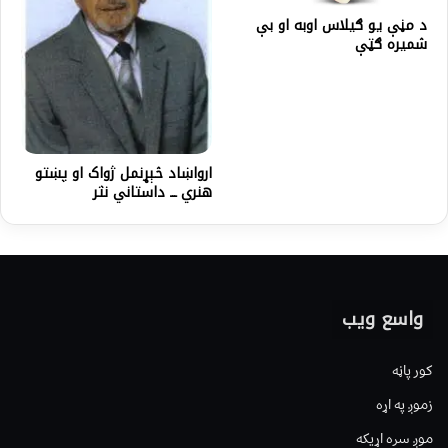
د مڼې یو ګیلاس اوبه او بې
شمیره ګټې
ارواښاد څېړنمل ژواک او پښتو
هنري ـــ داستاني نثر
واسع ویب
کور پاڼه
زموږ په اړه
موږ سره اړیکه