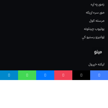
زموږ په اړه
موږ سره اړیکه
مرسته کول
یوتیوب چینلونه
ټولنیزو رسنیو کې
مینو
لیکنه خپرول
اعلان خپرول
لیکنې رپوټ
ستاسو نظر
Terms of Service
Privacy Policy