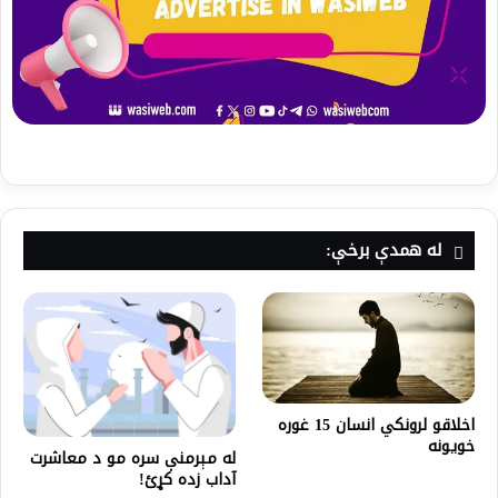
له همدې برخې:
اخلاقو لرونکي انسان 15 غوره
خویونه
له مېرمنې سره مو د معاشرت
آداب زده کړئ!