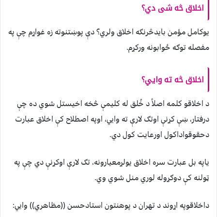
اخلاق څه شی دي؟
يوکامل مؤمن بايدڅرنګه اخلاق ولري؟ دې پوښتنوته زه غواړم چې په
مفصله توګه ځوابونه ورکړم.
اخلاق څه ته وايي؟
د اخلاقو کلمه اصلاً د خُلق له کليمې څخه اخيستل شوي ده چې
درفتار، ښې کړنې اوتګ لارې ته وايي، اوپه اصطلاح کې اخلاق عبارت
دحقوقواداکول اورعايت کول دي.
ياپه بل عبارت سره اخلاق يولړمعيارونه، تګ لارې اوکړنې دي چې په
ټولنه کې دوګړوله لوري منل شوي وي.
داخلاقوپه اړوند د تهران د پوهنتون استادحسن ((مظاهري)) وايي: