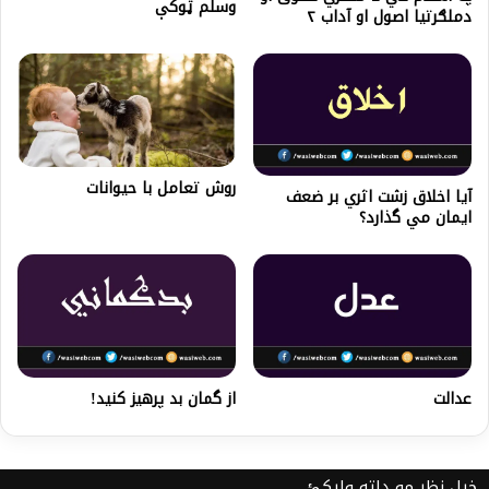
وسلم ټوكې
دملګرتیا اصول او آداب ۲
روش تعامل با حیوانات
آيا اخلاق زشت اثري بر ضعف
ايمان مي گذارد؟
عدالت
از گمان بد پرهیز کنید!
خپل نظر مو دلته ولیکئ