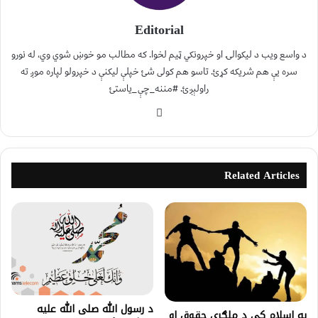
Editorial
د واسع ویب د لیکوالۍ او خپرونکي ټیم لخوا. که مطالب مو خوښ شوي وي، له نورو
سره یې هم شریکه کړئ. تاسو هم کولی شئ خپلې لیکنې د خپرولو لپاره موږ ته
راولېږئ. #مننه_چې_یاستئ
Related Articles
د رسول الله صلی الله عليه
په اسلام کي د ملګري حقوق او