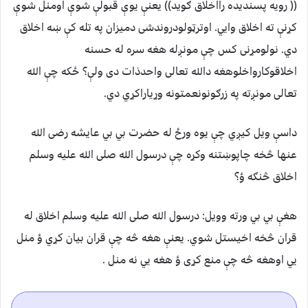
(( رويه پسنديده رااخلاق ګويد)) يعنې يوې قبولې شوې اومنل شوې
کړنې ته اخلاق وايي. اوترټولودروندشی دميزان په تله کې ښه اخلاق
دي. نولومړنی کس چې مونږله هغه سره له حسنه
اخلاقوکارواخلوهغه دالله تعالی واحدذات دی ولې؟ ځکه چې الله
تعالی مونږته په زرګونونعمتونه وړياراکړي دي.
داسې ويل کيږي چې يوه ورځ له حضرت بي بي عايشه رضی الله
عنها څخه چاپوښتنه وکړه چې درسول الله صلی الله عليه وسلم
اخلاق څنګه ‌‌ؤ؟
هغې بي بي ورته وويل: درسول الله صلی الله عليه وسلم اخلاق له
قران څخه اخيستل شوي. يعنې هغه څه چې قران بيان کړي ؤ منل
يي اوهغه څه چې منع کړی ؤ هغه يي نه منل .