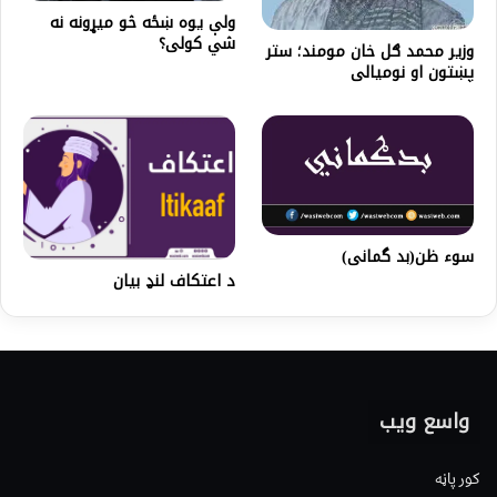
ولې يوه ښځه څو ميړونه نه
شي کولى؟
وزیر محمد ګل خان مومند؛ ستر
پښتون او نومیالی
سوء ظن(بد گمانی)
د اعتکاف لنډ بيان
واسع ویب
کور پاڼه