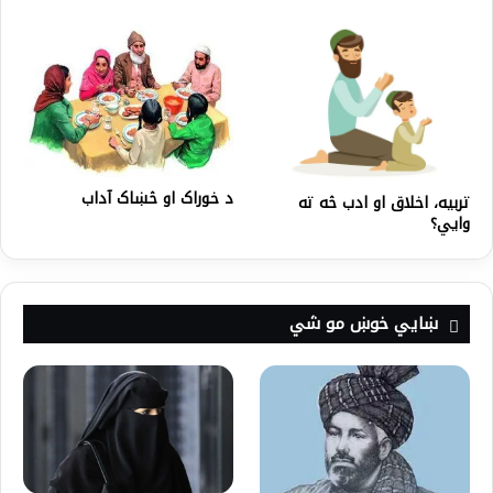
د خوراک او څښاک آداب
تربیه، اخلاق او ادب څه ته
وایي؟
ښايي خوښ مو شي