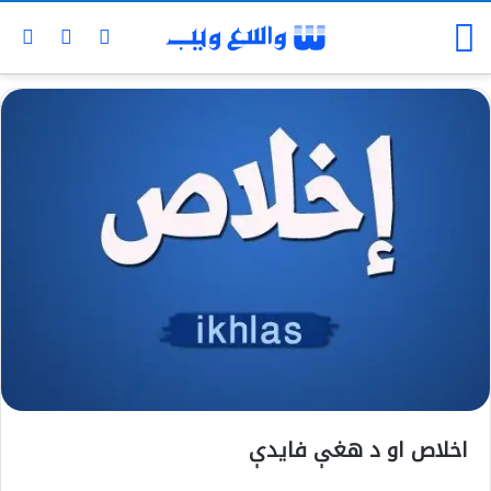
اخلاص او د هغې فایدې