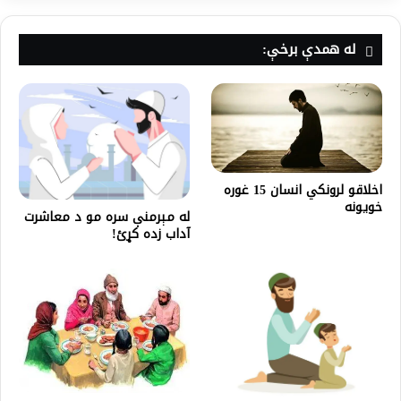
له همدې برخې:
اخلاقو لرونکي انسان 15 غوره
خویونه
له مېرمنې سره مو د معاشرت
آداب زده کړئ!