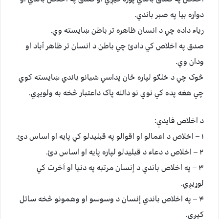
دواړه بيا په صبر باندي.
رياء داده چي د انسان ظاهره تر باطن ښايسته وي.
صدق په اخلاص کي دادئ چي باطن د انسان تر ظاهر آباد او
ودان وي.
څوک چي د خلګو لپاره ځان پداسي شيانو باندي ښايسته کوي
چي هغه پده کي نوي نو دالله پاک داعتبار څخه به ولويږي.
د اخلاص فايدې:
۱ – اخلاص د اعمالو او اقوالو په قبليدلو کي پايه او اساس دئ.
۲ – اخلاص د دعاء د قبليدلو لپاره پايه او اساس دئ.
۳ – په اخلاص باندي د إنسان مرتبه په دنيا او آخرت کي
لوړيږي.
۴ – په اخلاص باندي إنسان د وسوسو او وهمونو څخه ساتل
کيږي.