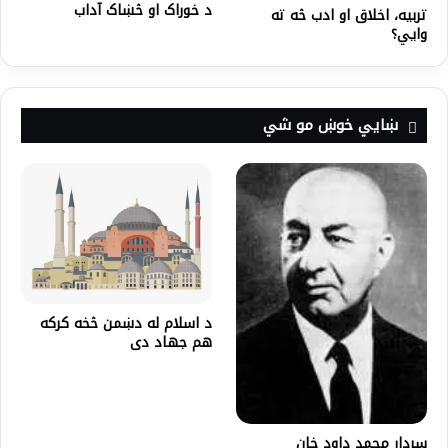
د خوراک او څښاک آداب
تربیه، اخلاق او ادب څه ته
وایي؟
ښايي خوښ مو شي
د اسلام له دښمن څخه کرکه
هم جهاد دى
سردار محمد داود خان