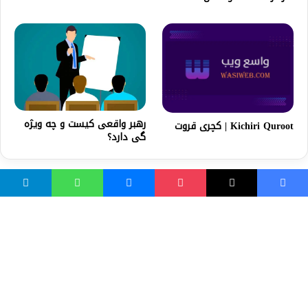
رهبر واقعی کیست و چه ویژه
Kichiri Quroot | کچری قروت
گی دارد؟
واسع ویب
کور پاڼه
زموږ په اړه
موږ سره اړیکه