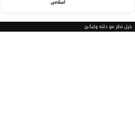
اسلامی
خپل نظر مو دلته ولیکئ