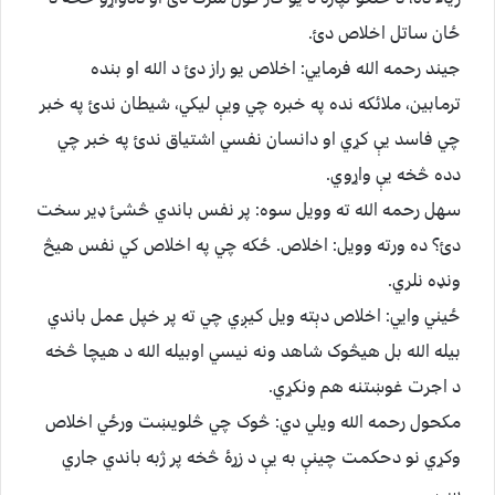
ځان ساتل اخلاص دئ.
جيند رحمه الله فرمايي: اخلاص يو راز دئ د الله او بنده
ترمابين، ملائکه نده په خبره چي ويې ليکي، شيطان ندئ په خبر
چي فاسد يې کړي او دانسان نفسي اشتياق ندئ په خبر چي
دده څخه يې واړوي.
سهل رحمه الله ته وويل سوه: پر نفس باندي څشئ ډير سخت
دئ؟ ده ورته وويل: اخلاص. ځکه چي په اخلاص کي نفس هيڅ
ونډه نلري.
ځيني وايي: اخلاص دېته ويل کيږي چي ته پر خپل عمل باندي
بيله الله بل هيڅوک شاهد ونه نيسي اوبيله الله د هيچا څخه
د اجرت غوښتنه هم ونکړي.
مکحول رحمه الله ويلي دي: څوک چي څلويښت ورځي اخلاص
وکړي نو دحکمت چينې به يې د زړۀ څخه پر ژبه باندي جاري
سي.