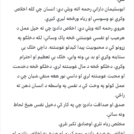
ابوسليمان داراني رحمه الله ويلي دي: انسان چي کله اخلاص
وکړي نو وسوسې او رياء ورڅخه ليري کيږي.
هروي رحمه الله ويلي دي: اخلاص دادئ چي ته خپل عمل د
هرعيب او نفسي غوښتني څخه پاک وساتې: لکه دخلګو په
زړونو کي د محبوبيت پيدا کيدلو غوښتنه. داچي خلګ يې
ستاينه وکړي او بد يې ونه وايي، خلګ يې تعظيم او احترام
وکړي، دخلګو څخه د مال غوښتنه لري، دخلګو څخه دخدمت
او محبت غوښتنه لري او داسي نور هغه منفي شيان چي د
عمل کولو په وخت کي د نفس په واسطه د انسان ذهن ته
راځي.
صدق او صداقت دادئ چي په کار کي دخپل نفس هيڅ لحاظ
ونه ساتې.
مخلص رياء نلري اوصادق تکبر نلري.
اخلاص په صدق باندي پوره کيږي او صدق په اخلاص باندي او