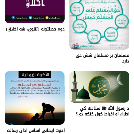
دوه خصلتونه (تقوی، ښه اخلاق)
مسلمان بر مسلمان شش حق
دارد
د رسول الله ﷺ ستاینه کې
اطراء او افراط کول څنګه دی؟
اخوت ایمانی اساس ادای رسالت