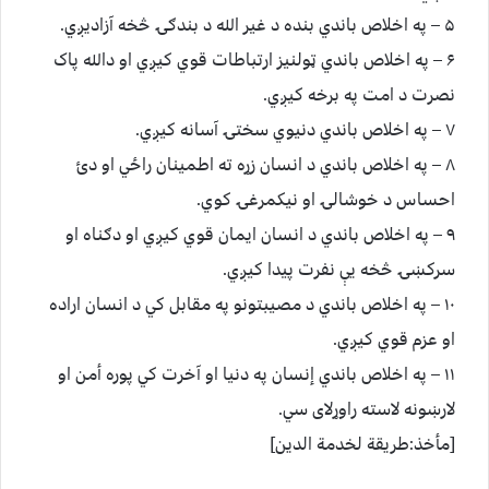
۵ – په اخلاص باندي بنده د غير الله د بندګۍ څخه آزاديږي.
۶ – په اخلاص باندي ټولنيز ارتباطات قوي کيږي او دالله پاک
نصرت د امت په برخه کيږي.
۷ – په اخلاص باندي دنيوي سختۍ آسانه کيږي.
۸ – په اخلاص باندي د انسان زړه ته اطمينان راځي او دئ
احساس د خوشالۍ او نيکمرغۍ کوي.
۹ – په اخلاص باندي د انسان ايمان قوي کيږي او دګناه او
سرکښۍ څخه يې نفرت پيدا کيږي.
۱۰ – په اخلاص باندي د مصيبتونو په مقابل کي د انسان اراده
او عزم قوي کيږي.
۱۱ – په اخلاص باندي إنسان په دنيا او آخرت کي پوره أمن او
لارښونه لاسته راوړلای سي.
[مأخذ:طريقة لخدمة الدين]