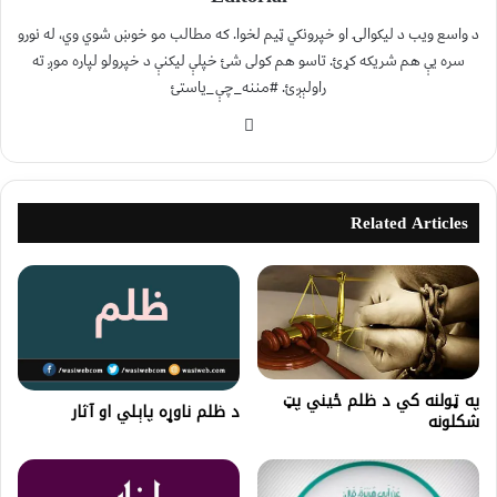
د واسع ویب د لیکوالۍ او خپرونکي ټیم لخوا. که مطالب مو خوښ شوي وي، له نورو
سره یې هم شریکه کړئ. تاسو هم کولی شئ خپلې لیکنې د خپرولو لپاره موږ ته
راولېږئ. #مننه_چې_یاستئ
Related Articles
په ټولنه کي د ظلم ځیني پټ
د ظلم ناوړه پاېلي او آثار
شکلونه