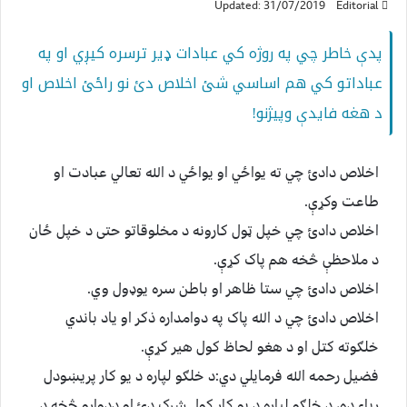
Updated: 31/07/2019
Editorial
پدې خاطر چي په روژه کي عبادات ډیر ترسره کیږي او په
عباداتو کي هم اساسي شئ اخلاص دئ نو راځئ اخلاص او
د هغه فایدې وپیژنو!
اخلاص دادئ چي ته يواځي او يواځي د الله تعالي عبادت او
طاعت وکړې.
اخلاص دادئ چي خپل ټول کارونه د مخلوقاتو حتی د خپل ځان
د ملاحظې څخه هم پاک کړې.
اخلاص دادئ چي ستا ظاهر او باطن سره يوډول وي.
اخلاص دادئ چي د الله پاک په دوامداره ذکر او ياد باندي
خلګوته کتل او د هغو لحاظ کول هير کړې.
فضيل رحمه الله فرمايلي دي:د خلګو لپاره د يو کار پريښودل
رياء ده، د خلګو لپاره د يو کار کول شرک دئ او ددواړو څخه د