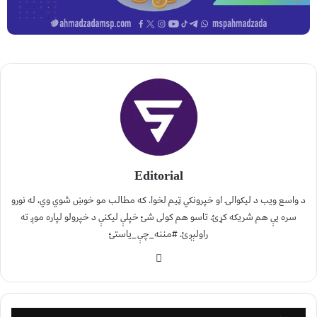
Editorial
د واسع ویب د لیکوالۍ او خپرونکي ټیم لخوا. که مطالب مو خوښ شوي وي، له نورو
سره یې هم شریکه کړئ. تاسو هم کولی شئ خپلې لیکنې د خپرولو لپاره موږ ته
راولېږئ. #مننه_چې_یاستئ