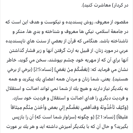
در كردار) معاشرت كنيد).
مقصود از معروف، روش پسنديده و نيكوست و هدف اين است كه
در جامعۀ اسلامى، نيكي ها معروف و شناخته و بدي ها، منكر و
ناشناخته باشد. هنگامی كه قرآن از بعضي از سنت هاي ناپسنديده
عربي در مورد زنان، از قبيل به ارث گرفتن آنها و زير فشار گذاشتن
آنها براي آن كه از مهريه خود چشم بپوشند، سخن مي گويد، خاطر
نشان مي فرمايد كه: {بَعْضُكُمْ مِنْ بَعْضٍ} [نساء:25] (برخي از برخي
هستيد). يعنى، شما زنان و مردان همه اعضاي يك پيكريد و همه
به يكديگر نياز داريد و هيچ يك از شما نمي تواند اصالت و استقلال
و فرديت ديگري را فداي اصالت و استقلال و فرديت خود سازد.
{وَكَيْفَ تَأخُذُونَهُ وَقدأفضي بَعْضُكُم إلي بعض وَأخَذنَ مِنْكُم مِيثاقاً
غليظاً} [نساء:21] (و چگونه (سزاوار شما است كه) آن را بازپس
بگيريد؟ و حال آن كه با يكديگر آميزش داشته ايد و هر يك بر عورت