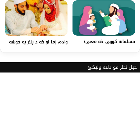
مسلمانه کورنۍ څه معنی؟
واده، زما او که د پلار په خوښه
خپل نظر مو دلته ولیکئ