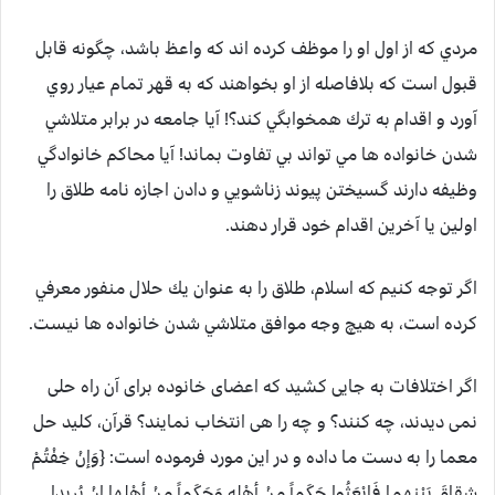
مردي كه از اول او را موظف كرده اند كه واعظ باشد، چگونه قابل
قبول است كه بلافاصله از او بخواهند كه به قهر تمام عيار روي
آورد و اقدام به ترك همخوابگي كند؟! آيا جامعه در برابر متلاشي
شدن خانواده ها مي تواند بي تفاوت بماند! آيا محاكم خانوادگي
وظيفه دارند گسيختن پيوند زناشويي و دادن اجازه نامه طلاق را
اولين يا آخرين اقدام خود قرار دهند.
اگر توجه كنيم كه اسلام، طلاق را به عنوان يك حلال منفور معرفي
كرده است، به هيچ وجه موافق متلاشي شدن خانواده ها نيست.
اگر اختلافات به جایی کشید که اعضای خانوده برای آن راه حلی
نمی دیدند، چه کنند؟ و چه را هی انتخاب نمایند؟ قرآن، كليد حل
معما را به دست ما داده و در اين مورد فرموده است: {وَإنْ خِفْتُمْ
شِقاقَ بَيْنهما فَابْعَثُوا حَكَماً مِنْ أهْلِهِ وَحَكَماً مِنْ أهْلِها إنْ يُريدا