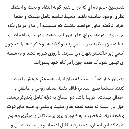
همچنین خانواده اي كه در آن هيچ گونه انتقاد و بحث و اختلاف
نظری، وجود نداشته باشد، محيط تفاهم كامل نيست و حتماً
افراد، ناگفته هایی خواهند داشت که همیشه آن ها را در دل نگاه
مي دارند و دردها و رنج ها را بروز نمي دهند و در موارد اعتراض و
انتقاد، مهر سكوت بر لب مي زنند و گلايه ها و شكوه ها را همچون
آتشي زير خاكستر پنهان مي سازند، تا روزی شراره کشد و به شعله
ای تبدیل شود که همه چيز را در كام خود بسوزاند.
بهترین خانواده آن است که دران افراد، همدیگرِ خویش را درك
كنند. مسلماً هيچ انساني فاقد نقطه ضعف روحي و عاطفي و
اخلاقي نيست. اگر بنا باشد دو انسان به درك كامل يكديگر برسند،
حق اين است كه همه نقطه هاي مثبت و منفي و جنبه هاي قوت
و ضعف يك شخصيت، به ظهور و بروز برسد تا براي ديگري معلوم
شود كه اين انسان، چند درصد قابل اعتماد و دوست داشتني و