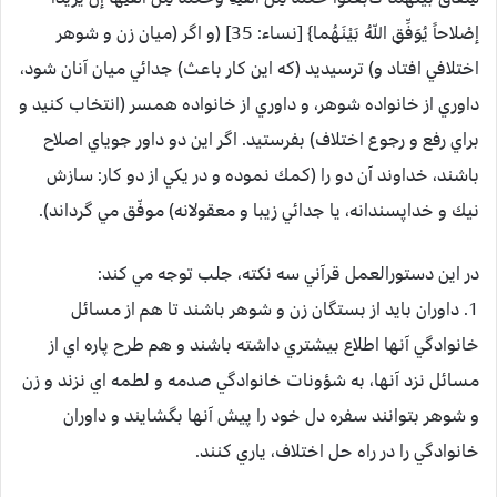
إصْلاحاً يُوَفِّقِ اللّهُ بَيْنَهُما} [نساء: 35] (و اگر (ميان زن و شوهر
اختلافي افتاد و) ترسيديد (كه اين كار باعث) جدائي ميان آنان شود،
داوري از خانواده شوهر، و داوري از خانواده همسر (انتخاب كنيد و
براي رفع و رجوع اختلاف) بفرستيد. اگر اين دو داور جوياي اصلاح
باشند، خداوند آن دو را (كمك نموده و در يكي از دو كار: سازش
نيك و خداپسندانه، يا جدائي زيبا و معقولانه) موفّق مي گرداند).
در اين دستورالعمل قرآني سه نكته، جلب توجه مي كند:
1. داوران بايد از بستگان زن و شوهر باشند تا هم از مسائل
خانوادگي آنها اطلاع بيشتري داشته باشند و هم طرح پاره اي از
مسائل نزد آنها، به شؤونات خانوادگي صدمه و لطمه اي نزند و زن
و شوهر بتوانند سفره دل خود را پيش آنها بگشايند و داوران
خانوادگي را در راه حل اختلاف، ياري كنند.