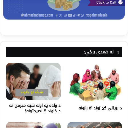
له همدې برخې:
د واده په اوله شپه مېرمن ته
د بریالي ګډ ژوند ۱۶ رازونه
د خاوند ۴ نصیحتونه!