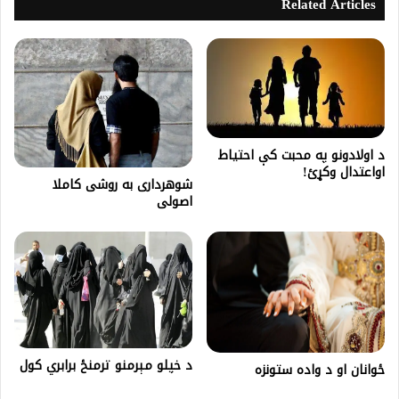
Related Articles
د اولادونو په محبت کې احتیاط
اواعتدال وکړئ!
شوهرداری به روشی کاملا
اصولی
د خپلو مېرمنو ترمنځ برابري کول
ځوانان او د واده ستونزه