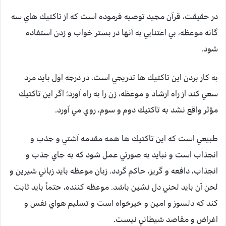
در حقيقت، قرآن مجيد توصيه فرموده است كه از تاكتيك هاي سه
گانه موعظه، بي اعتنايي به آنها در بستر خواب و زدن استفاده
شود.
به كار بردن اين تاكتيك ها تدريجي است. در درجه اول بايد مرد
سعي كند از راه ارشاد و موعظه، زن را به راه آورد؛ اگر اين تاكتيك
مؤثر واقع نشد به تاكتيك دوم و سوم، روي مي آورد.
طبيعي است كه اين تاكتيك ها همه مقدمه آشتي و جذب و
انجذاب است و نبايد به صورتي عمل شود كه به جاي جذب و
انجذاب، دافعه و گريز، حاكم گردد. زبان موعظه بايد زباني شيرين و
لحن آن بايد لحني دل نشين باشد. موعظه كننده، حتماً بايد ثابت
كند كه دلسوز و امين و خيرخواه است و تسليم هواي نفس و
اغراض و مقاصد شيطاني نيست.