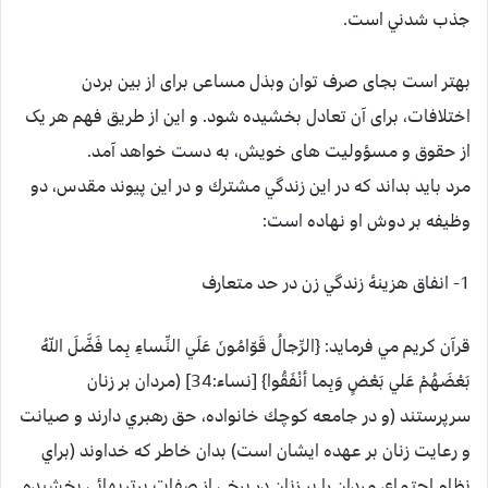
جذب شدني است.
بهتر است بجای صرف توان وبذل مساعی برای از بین بردن
اختلافات، برای آن تعادل بخشیده شود. و این از طریق فهم هر یک
از حقوق و مسؤولیت های خویش، به دست خواهد آمد.
مرد بايد بداند كه در اين زندگي مشترك و در اين پيوند مقدس، دو
وظيفه بر دوش او نهاده است:
1- انفاق هزينۀ زندگي زن در حد متعارف
قرآن كريم مي فرمايد: {الرِّجالُ قَوّامُونَ عَلَي النِّساءِ بِما فَضَّلَ اللّهُ
بَعْضَهُمْ عَلي بَعْضٍ وَبِما أنْفَقُوا} [نساء:34] (مردان بر زنان
سرپرستند (و در جامعه كوچك خانواده، حق رهبري دارند و صيانت
و رعايت زنان بر عهده ايشان است) بدان خاطر كه خداوند (براي
نظام اجتماع، مردان را بر زنان در برخي از صفات برتريهائي بخشيده