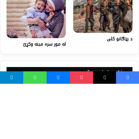
د رڼاګانو کلی
له مور سره مینه وکړئ
ښايي خوښ مو شي
دقرآن د تلاوت فضيلت
د عبدالله واده او د محمد (ص)
زېږېدل