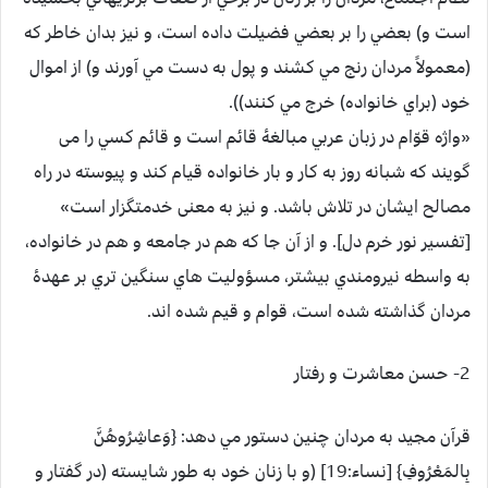
است و) بعضي را بر بعضي فضيلت داده است، و نيز بدان خاطر كه
(معمولاً مردان رنج مي كشند و پول به دست مي آورند و) از اموال
خود (براي خانواده) خرج مي كنند)).
«واژه قوّام در زبان عربي مبالغۀ قائم است و قائم كسي را می
گویند که شبانه روز به کار و بار خانواده قیام کند و پیوسته در راه
مصالح ایشان در تلاش باشد. و نیز به معنی خدمتگزار است»
[تفسیر نور خرم دل]. و از آن جا كه هم در جامعه و هم در خانواده،
به واسطه نيرومندي بيشتر، مسؤوليت هاي سنگين تري بر عهدۀ
مردان گذاشته شده است، قوام و قيم شده اند.
2- حسن معاشرت و رفتار
قرآن مجيد به مردان چنين دستور مي دهد: {وَعاشِرُوهُنَّ
بِالمَعْرُوفِ} [نساء:19] (و با زنان خود به طور شايسته (در گفتار و