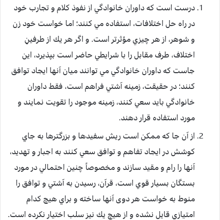
درست است كه داوران خانوادگي از نفوذ كلام و تجارب خود
در راه حل اختلافات، استفاده مي كنند؛ اما خواست خود زن
و شوهر، از هر چيزي مؤثرتر است. و اگر هر يك از طرفينِ
اختلاف، طرف مقابل را با شرايطي حاضر است بپذيرد، اين
جاست كه داوران خانوادگي مي توانند ميان آنها ايجاد توافق
كنند؛ در حقيقت، زمينه آشتي فراهم است، فقط داوران
خانوادگي بايد سعي كنند، زمينه موجود را تقويت نمايند و
مورد استفاده قرار دهند.
از آن جا كه ممكن است ريش سفيدها و بزرگترها به جاي
كوشش در ايجاد تفاهم و توافق سعي كنند به اجبار و تهديد،
آنها را رام و مقيد سازند و مخصوصاً چنين احتمالي در مورد
بستگان بسيار قوي است، قرآن، رسيدن به آشتي و توافق را
منوط به خواست هر دوی آنها ساخته و براي هيچ كدام
امتيازي قايل نشده و از هيچ يك نيز سلب اختيار نكرده است.