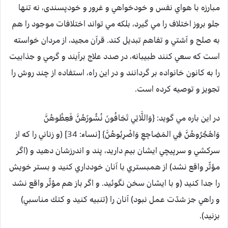
مبارزه با هواي نفس و خودخواهي و غرور و خودپسندى، نه تنها
جلو بروز اختلاف را مي گيرد، بلكه مي تواند اختلافات موجود را هم
به صلح و آشتي و تفاهم تبديل كند. قرآن مجيد، از مردان خواسته
است كه سعي كنند طبيبانه، در صدد علاج برآيند و گرمي و جذابيت
را به كانون خانواده بر گردانند و در اين راه، استفاده از چند روش را
تجويز و توصيه كرده است.
در اين باره مي گويد: {وَاللَّاتِي تَخِافُونَ نُشُوزَهُنَّ فَعِظُوهُنَّ
وَاهْجُرُوهُنَّ فِي المَضِاجِعِ وَاضْرِبُوهُنَّ} [نساء: 34] (و زناني را كه از
سركشي و سرپيچي ايشان بيم داريد، پند و اندرزشان دهيد و (اگر
مؤثّر واقع نشد) از همبستري با آنان خودداري كنيد و بستر خويش
را جدا كنيد (و با ايشان سخن نگوئيد. و اگر باز هم مؤثّر واقع نشد
و راهي جز شدّت عمل نبود) آنان را (تنبيه كنيد و كتك مناسبي)
بزنيد).