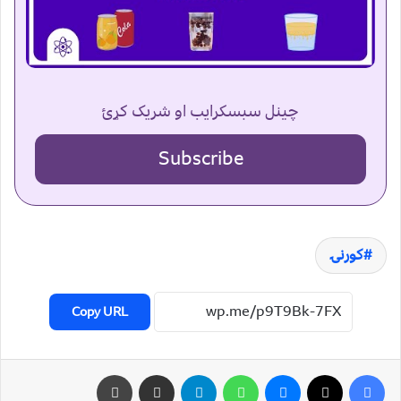
چینل سبسکرایب او شریک کړئ
Subscribe
کورنۍ
Copy URL