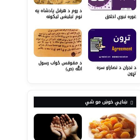
د روم د هرقل پادشاه په
نوم تبلیغی لیکونه
غوره نبوي اخلاق
د مقوقس ځواب رسول
د نجران د نصاراو سره
الله (ص)
تړون
ښايي خوښ مو شي