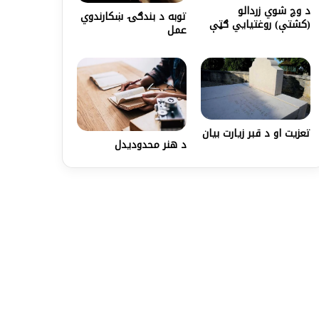
د وچ شوي زردالو
توبه د بندګۍ ښکارندوي
(کشتې) روغتیایي ګټې
عمل
تعزيت او د قبر زیارت بیان
د هنر محدودیدل