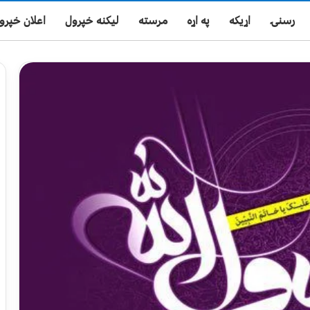
رسنۍ
اړیکه
په اړه
مرسته
لیکنه خپرول
اعلان خپرو