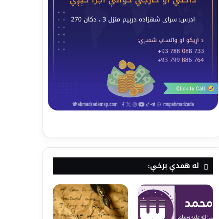
له همدې برخې: