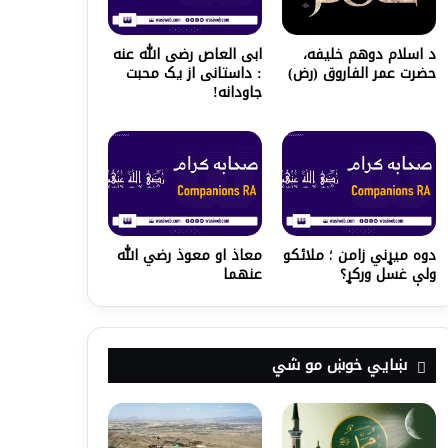
ابی العاص رضی الله عنه
د اسلام دوهم خلیفه،
: داستانی از یک محبت
حضرت عمر الفاروق (رض)
جاودانه!
دوه میړني زامن ؛ ملائکو
معاذ او معوذ رضي الله
ولې غسل ورکړ؟
عنهما
ښايي خوښ مو شي