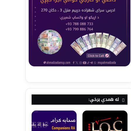
له همدې برخې: