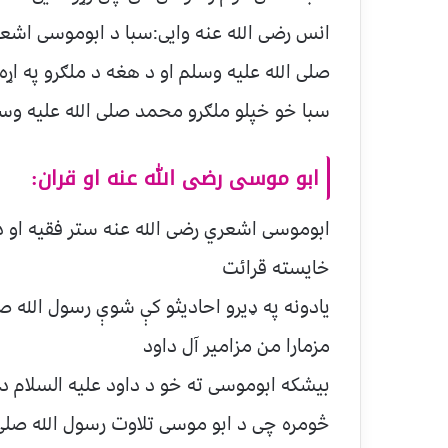
انس رضی الله عنه وایی:سبا د ابوموسی اشعري
صلی الله علیه وسلم او د هغه د ملګرو په اړه
سبا خو خپلو ملګرو محمد صلی الله علیه وسل
ابو موسی رضی الله عنه او قران:
ابوموسی اشعري رضی الله عنه ستر فقیه او د
خایسته قرائت
یادونه په ډیرو احادیثو کې شوې رسول الله ص
مزمارا من مزامیر آل داود
بیشکه ابوموسی ته خو د داود علیه السلام د 
څومره چی د ابو موسی تلاوت رسول الله صلی 