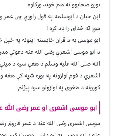
نورو صحابوو ته هم خوند ورکاوه
ابن حبان د ابوسلمه په قول راوړي چی عمر ر
موږ ته خدای را یاد کړه !
ابو موسی به د قران خایسته ایتونه په خپل خ
د ابو موسی اشعري رضی الله عنه دعوتي مد
الله صلی الله علیه وسلم د هغې سره د مینې 
اشعري د قوم آوازونه په توره شپه کې هغه 
کورونه د هغوی په آوازونو سره پیژنم.
ابو موسی اشعری او عمر رضی الله عن
موسی اشعری رضی الله عنه د عمر فاروق رضی ا
عنه د ابو موسی په اړه داسی وصیت کړی وه:ه