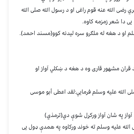
 رضی الله عنه قوم راغی او د رسول الله صلی الله
 یی دا شعر زمزمه کاوه.
م او د هغه له ملګرو سره لیدنه کوو(مسند احمد).
 قران مشهور قاری وه د هغه د ښکلي آواز او
لی الله علیه وسلم فرمایي:لقد اعطی أبو موسى
آواز په شان آواز ورکړل شوې دي(ترمذي)
الله علیه وسلم ته خوند ورکاوه په همدې ډول یی