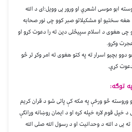
سته ابو موسی اشعري او ورور یی وویل:ای د الله
په هغه سختیو او مشکیلاتو صبر کوو چی نور صحابه
و چی هغوی د اسلام سپیڅلی دین ته را دعوت کړو او
هجرت وکړو.
 دوو بچیو اسرار ته په کتو هغوی ته امر وکړ تر څو
دعوت کړي.
ه توګه:
و وروسته څو ورځې په مکه کې پاتی شو د قران کریم
د خپل قوم لاره خپله کړه او د ایمان روښانه وړانګې
اورې ته له ځان سره یوړې ٬هغوی ته یی د الله د وحدانیت او د رسول الله صلی الله