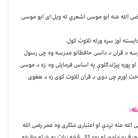
ضی الله عنه ابو موسی اشعري ته ویل:ای ابو موسی
ایسته آوز سره ورته تلاوت کول.
رسه د قران د داسی حافظانو مدرسه وه چی رسول
او پوره پیژندګلوې په اساس فرمایلی وه :زه د موسی
وخت آورم چی دوی د قران تلاوت کوی زه د هغوی
ه:
لله عنه نږدې او اعتباری ملګری وه عمر رضی الله
یڅ یو مامور له یوه کال څخه زیات په خپله وظیفه