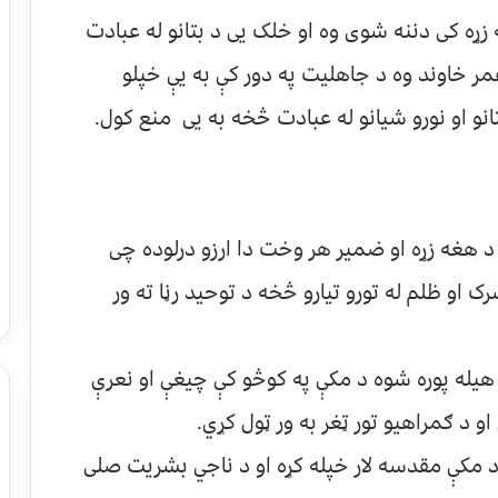
ړه کی دننه شوی وه او خلک یی د بتانو له عبادت
ر کم عمر خاوند وه د جاهلیت په دور کې به یې خپلو
انو او نورو شیانو له عبادت څخه به یی منع کول.
د هغه زړه او ضمیر هر وخت دا ارزو درلوده چی
او ظلم له تورو تیارو څخه د توحید رڼا ته ور
هیله پوره شوه د مکې په کوڅو کې چیغې او نعرې
 د ګمراهیو تور ټغر به ور ټول کړي.
د مکې مقدسه لار خپله کړه او د ناجي بشریت صلی