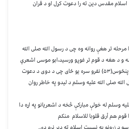
ت خبر ورساوه٬هغوی یی د اسلام مقدس دین ته را دعوت کړل او د قران
رحله تر هغې روانه وه چی د رسول الله صلی الله
علیه وسلم د هجرت خبر د هغه ارضی الله عنه و د هغه د قوم تر غوږو ورسید٬ابو موسی اشعري
رضی الله عنه د خپلو وروڼو په شمول له دری پنځوس(۵۳) نفرو سره یو ځای چی د دوی د دعوت
له صلی الله علیه وسلم د لیدو په خاطر روان
ه وسلم له خولې مبارکې څخه د اشعریانو په اړه دا
ا قوم هم أرق قلوبا للاسلام منکم
و د زړونو په نسبت اسلام ته ډیر نرم دي.