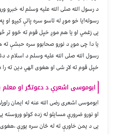
د رسول الله صلی الله علیه وسلم له خبرو ورو
رسوله!یا خو موږ له تاسو سره پاتې کیږو او 
یی زغمي او یا هم موږ خپل قوم ته ځوو تر څ
یا دا چی موږ د نورو صحابوو سره حبشې ته 
رسول الله صلی الله علیه وسلم د اسلام د دغو
خپل قوم ته لاړ شی او هغوی الهي دین ته را 
ابوموسی اشعرې د دعوتګر او معلم پ
ابوموسی اشعری رضی الله عنه له ایمان راوړل
او نورو ضروري مسايلو له زده کولو وروسته یی 
یی د یمن خ