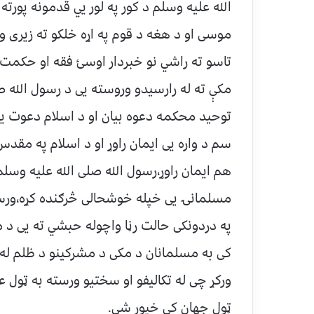
موسی او د هغه د قوم په اړه خلکو ته زیری ور
تاسو ته راشي نو خبردار اوسئ فقه او حکمت 
مکې ته له رارسیدو وروسته یی د رسول الله 
هم ایمان راوړ٬رسول الله صلی الله عل
مسلما
په دردونکی حالت رڼا واچوله حبشي ته یی د 
ورکړ چی له تکالیفو او سختیو ورسته به ټول
ټول جهان کی خپور شی.