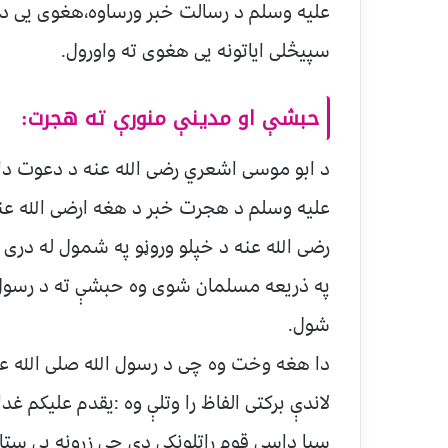
علیه وسلم د رسال
سپیڅلی ایاتونه یی هغوی ته واورول.
حبشې او مدینې منورې ته هجرت:
د ابو موسی اشعري رضی الله عنه د دعوت دا م
په ذریعه مسلمان شوی وه حبشې ته د رسول ال
شول.
دا هغه وخت وه چی د رسول الله صلی الله علی
لاندې برکتی الفاظ را وتلې وه :یقدم علیکم غد
سبا داسی قوم راتلونکی دی چی زړونه یی ستاس