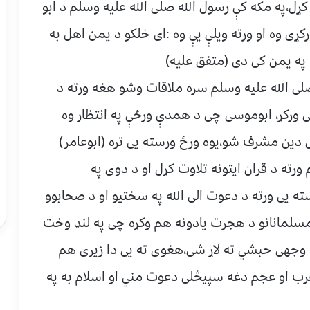
الله علیه وسلم د کور په لور یي قدمونه پورته کړل٬په مکه کې رسول الله صلی الله علیه وسلم د ابو
کړی وه او ورته ویلې یې وه :ای خلکو د یمن اهل به
په یمن کی دی (متفق علیه)
صلی الله علیه وسلم سره ملاقات وشو هغه ورته د
توحید محکمه دعوه بیان او د اسلام دعوت یی ورکړ٬ ابوموسی چی د همدې ورځې په انتظار وه
سم د واره یی ایمان راوړ او د اسلام په مقدس دین مشرف شو٬یوه ورځ ورسته یی تره (ابوعامر)
یه وسلم ورته د قران ایتونه تلاوت کړل او د دوی په
نۍ یی خپله خوشحالی څرګنده کړه٬ورسته یی ورته د دعوت الی الله په سختیو او د صحابوو
مسلمانانو د هجرت یادونه هم وکړه چی په لنډ وخت
کی به مسلمانان د مکی د مشرکینو د ظلم له وجهی حبشي ته لاړ شی٬هغوی ته یی دا زیری هم
 عرب او عجم دغه سپیڅلی دعوت مني او اسلام به په