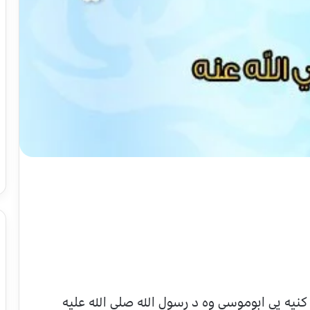
 کنیه یی ابوموسی وه د رسول الله صلی الله علیه