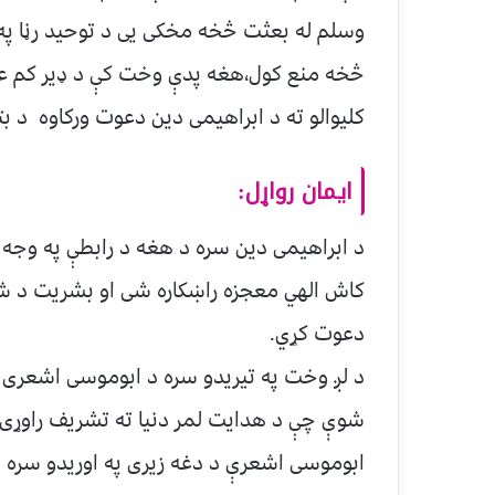
وسلم له بعثت څخه مخکی یی د توحید رڼا په ز
څخه منع کول٬هغه پدې وخت کې د ډی
کلیوالو ته د ابراهیمی دین دعوت ورکاوه د بت
ایمان رواړل:
د ابراهیمی دین سره د هغه د رابطې په وجه 
کاش الهي معجزه راښکاره شی او بشریت د شرک 
دعوت کړي.
د لږ وخت په تیریدو سره د ابوموسی اشعری 
شوې چې د هدایت لمر دنیا ته تشریف راوړی او
ابوموسی اشعرې د دغه زیری په اوریدو سره 