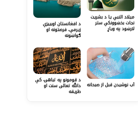
میلاد النبي یا د بشریت
نجات بخښوونکي ستر
د افغانستان اوبییزې
لارښود په ویاړ
زیرمې، فرصتونه او
ګواښونه
د قومونو په تباهۍ کې
آب نوشیدن قبل از صبحانه
دالله تعالى سنت او
طريقه