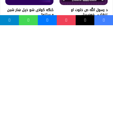
د رسول الله ص خلوت او
څنګه کولای شو خپل ښار شین
تنهايي خوښېدل
و ساتو؟
واسع ویب
کور پاڼه
زموږ په اړه
موږ سره اړیکه
مرسته کول
یوتیوب چینلونه
ټولنیزو رسنیو کې