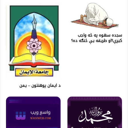
سجده سهوه په څه واجب
کیږي؟او طریقه یې څنګه ده؟
د ایمان پوهنتون – یمن