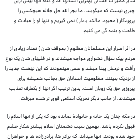
سایر ممیزات انسانی بهترین انسانها اند و گناه آنها بیش ازین
چیزی نیست که میگویند : ما بجز الله جل جلاله هیچکسی را
پروردگار ( معبود، مالک، بادار ) نمی گیریم و تنها او را عبادت و
طاعت و بنده گی می کنیم.
در اثر اصرار این مسلمانان مظلوم ( بموقف شان ) تعداد زیادی از
مردم بیک سؤال دشواری مواجه میشدند و در قلبهای شان یک نوع
رأفت و نرمش پیدا میشد و سعی مینمودند که این نهضت جدید را
از نزدیک ببینند. مظلومیت انسانان حق بجانب همیشه برای
پیروزی حق یک زوبان است. بدین ترتیب اگر آنها از یکطرف تعذیب
میشدند، از جانب دیگر تحریک اسلامی قوی تر شده میرفت.
در مکه چنان یک خانه و خانوادۀ نمانده بود که یکی از آنها اسلام را
قبول نکرده باشد. بهمین سبب دشمنان اسلام بیشتر شکار خشم
خود شده بودند. آنها میداند، که برادر ها، برادر زاده ها و خواهران