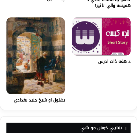
همیشه والي تاثیر!
د هغه ذات ادرس
بهلول او شیخ جنید بغدادي
ښايي خوښ مو شي