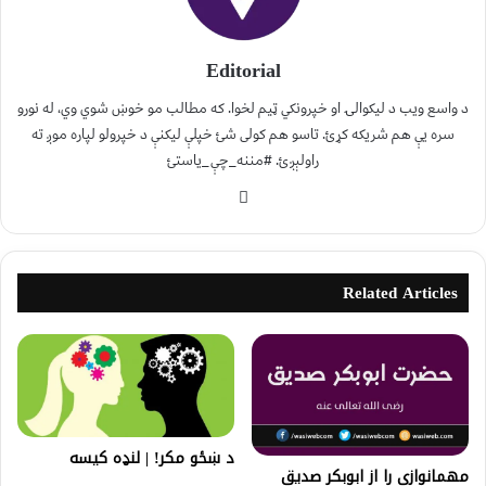
Editorial
د واسع ویب د لیکوالۍ او خپرونکي ټیم لخوا. که مطالب مو خوښ شوي وي، له نورو
سره یې هم شریکه کړئ. تاسو هم کولی شئ خپلې لیکنې د خپرولو لپاره موږ ته
راولېږئ. #مننه_چې_یاستئ
Related Articles
د ښځو مکر! | لنډه کیسه
مهمانوازی را از ابوبکر صدیق