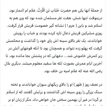
از جملۀ آنها یکی هم حضرت خَبَّابِ بْنِ الْأَرَتِّ، غلام ام النمار بود.
درینوقت تنها شش، هفت نفر مسلمان شده بود که وی هم به
اسلام شد و باین ( جرم ! ) نشانه گیر خصومت قریش قرار گرفت.
روزی مشرکین قریش ذغال تازه کرده بودند و خباب را رویش
خواباندند. یک نفر بالای سینه اش پای خود را گذاشت و محکمش
گرفت که پهلو زده نتواند و همچنان بود تا آنکه قوغهای آتش در
زیر کمرش خاموش شد… دغهایی که در پشتش بجا مانده بود. تا
آخرین ایام عمرش بصورت لکه ها سفید معلوم میشد. دیگری بلال
رضی الله عنه که غلام امیه بن خلف بود.
در نصف روز ( ظهر ) او را بالای ریگهای سوزان خواباندند و تخته
سنگ بزرگی را روی سینه اش گذاشتند و برایش گفتند که از اسلام
بر گرد! در غیر آن بهمین سختی جان خواهی داد. مگر از زبان او بر