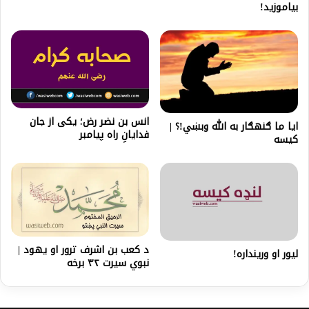
بیاموزید!
انس بن نضر رض؛ یکی از جان
ایا ما ګنهګار به الله وبښي!؟ |
فدایانِ راه پیامبر
کیسه
د كعب بن اشرف ترور او یهود |
لیور او ورینداره!
نبوي سیرت ۳۲ برخه