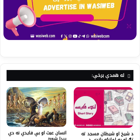
له همدې برخې:
انسان عبث او بې فایدې نه دي
د شیخ او شیطان مسجد ته
پيدا شوئ
تګ،او په لمانځه باندې د