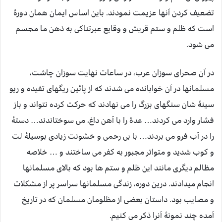
تضعیف کردن آنها عزیمت نمودند. باین اساس ایمان همان دورۀ
است که ظلم و ستم قریش و وقایع عبرتناکی به ذهن ما مجسم
می شود.
در آن صحرای سوزان عرب، در ساعات نهایت سوزان چاشت،
مسلمانها در آن خوابانده می شدند که از پائین ریگهای تفیده و ریو
سینۀ شان سنگهای بزرگ را می نهادند که حرکت کرده نتواند و باز
فشار وارد می کردند… عدۀ را با آهن داغ، می سوختاندند… دستۀ
را در آب فرو می بردند… با بی رحمی و خشونت زیادی بوسیلۀ لت
و کوب شدید و متواتر مجبور به کفر می ساختند و … خلاصه
مظالم دیگری مانند این ظلم و ستم ها بود که بالای مسلمانها
انجام میدادند. درین دوره، زندگی مسلمانها سراسر پر از مشکلات
و مصایب بود. داستان بعضی از مظلومان مسلمان که در تاریخ
آمده چند نمونۀ آنرا ذکر می کنیم.