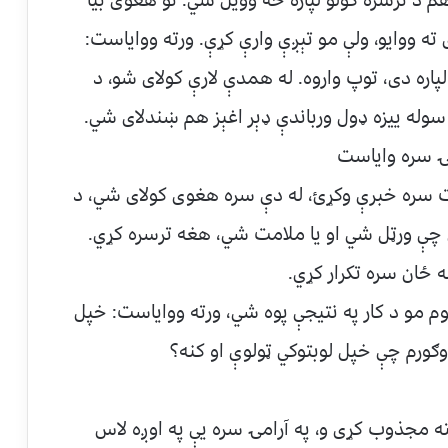
م د ترسره کولو لپاره څه وويل شي؛ نو هغوی بیا
ه ووايو، ولې مو تېږې وارې کړې. ورته ووایاست:
 لپاره دی، توپ واروه. له همدې لارې کولای شو، د
ه سوله ييزه ډول ورباندې ډېر اغېز هم ښندلای شي.
ۍ سره واياست
عيت سره خبرې وکړﺉ، له دې سره هغوی کولای شي، د
دې چې ورټل شي او یا ملامت شي، هغه ترسره کړي.
 ځان سره تکرار کړي.
م مو د کار په نتيجې پوه شي، ورته ووایاست: خپل
وګورم چې خپل لوبتوکي ټولوې او کنه؟
 مجذوب کړی و، په آرامۍ سره یې په اوږه لاس