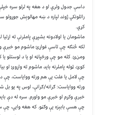
داسې جدول ولري او د هغه په لرلو سره خپلې 
راتلونکي ژوند لپاره د ښه مهالوېش جوړولو س
کړي.
ماشومان يا اولادونه بشپړې پاملرنې ته اړتيا ل
لکه څنګه چې تاسې غواړﺉ ماشوم مو خبرې واو
ومنﺉ. کله مو چې ورځپاڼه او يا د لوستلو ي
کوﺉ، ټوله پاملرنه باید ماشوم ته واړوﺉ او بی
چې لامل یا علت یې هم ورته وواياست، چې د 
ورته ووایاست: ګرانه/ګرانې، اوس په یو بل شي
خبرې وکړم او خبرې مو واورم. سره له دې بايد
چې هسې بابېزه یې وګڼو. که هغه وايي، چې سا