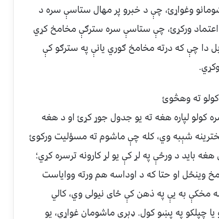
ومانو وغواړﺉ، چې د خبرو پر مهال ستاسې سره د
ا اعتماد ورکړﺉ، چې ستاسې سره سترګې مخامخ کړي
ل دا چې که درته مخامخ ګوري یانې په سترګو کې
کړي.
کولو ته وهڅوﺉ
ه کولو لپاره هغه ته يو جدول جوړ کړﺉ او د هغه
خترينه شېبه وي، کله چې ماشوم ته مسؤليت ورکوﺉ
 بايد د ورځې په لړ کې یو لړ کارونه ترسره کړي؛
مخ وينځل او حتا که د اوداسه هم ورته وواياست
ه مخکې به یې په ذهن کې ځای نيولی وي، کالي
يا چپلکو په پښو کول. ډېری ماشومان غواړي، يو