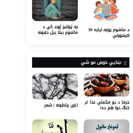
په ټولنيز ژوند کې د
د ماشوم روزنه لپاره 10
ماشوم بېلا بېل حقونه
لارښوونې
ښايي خوښ مو شي
خرما د یو مکملې غذا تر
اغزن رباطونه | شعر
څنګ دوا هم ده!