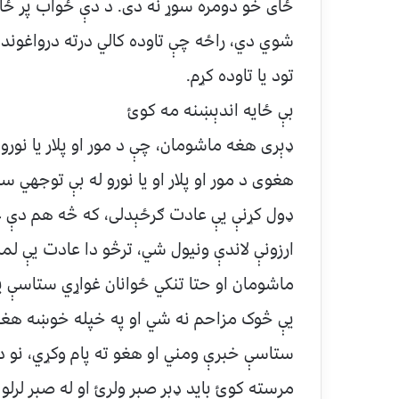
ځای خو دومره سوړ نه دی. د دې ځواب پر ځای 
شوي دي، راځه چې تاوده کالي درته درواغوندم 
تود يا تاوده کړم.
بې ځايه اندېښنه مه کوﺉ
ډېری هغه ماشومان، چې د مور او پلار يا نورو 
هغوی د مور او پلار او يا نورو له بې توجه
ډول کړنې یې عادت ګرځېدلی، که څه هم دې عاد
ارزونې لاندې ونيول شي، ترڅو دا عادت یې لم
ماشومان او حتا تنکي ځوانان غواړي ستاسې يانې
یې څوک مزاحم نه شي او په خپله خوښه هغه
ستاسې خبرې ومني او هغو ته پام وکړي، نو دا
مرسته کوﺉ بايد ډېر صبر ولرﺉ او له صبر لرلو