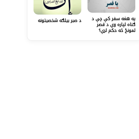
په هغه سفر کې چې د
د صبر بیلګه شخصیتونه
ګناه لپاره وي د قصر
لمونځ څه حکم لري؟