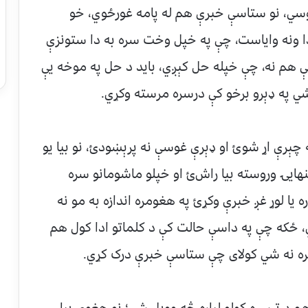
اوسي، نو ستاسې خبرې هم له پامه غورځوي، خو
دا ونه واياست، چې په خپل وخت سره به دا ستونزې
هم نه، چې خپله حل کېږي، بايد د حل په موخه یې
شي په ډېرو برخو کې درسره مرسته وکړي.
ېرې اړ شوﺉ او ډېرې غوسې نه پرېښودﺉ، نو بيا يو
نهايۍ وروسته بیا راشﺉ او خپلو ماشومانو سره
يا لوړ غږ خبرې وکړﺉ په هغومره اندازه به مو نه
ي، ځکه چې په داسې حالت کې د کلماتو ادا کول هم
ره نه شي کولای چې ستاسې خبرې درک کړي.