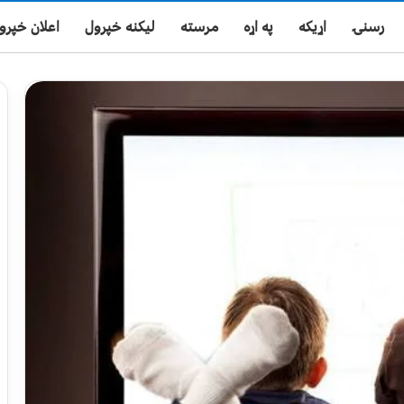
رسنۍ
اړیکه
په اړه
مرسته
لیکنه خپرول
اعلان خپرو