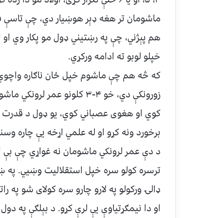
ماشومان تر هغه ډېر هوښیار دي، چې تاسې ف
خپلو لوبو ته ادامه ورکړي.
که څه هم چې ماشوم خپل ځان ناګاره واچوي او
زورونکې دي، خو ۴-۳ کلونو عمر 
کوي او هغوی عصباني کوي، يو ډول د قدرت
برخورد ونه کړو او له علمي اړخه یې چاره وسن
د دې عمر لرونکي ماشومان نه غواړي چې بې اد
ترسره کولو سره خپل استقلاليت وښيي. په ښې
ډالۍ ورکولو په لارو چارو سره کولای شو په ر
او دا نيمګړتياوې یې لرې کړو. د بېلګې په د