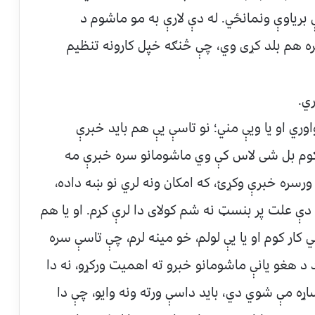
برياوې ونمانځي. له دې لارې به مو ماشوم د
ره هم بلد کړی وي، چې څنګه خپل کارونه تنظيم
ري.
ري او يا ویې مني؛ نو تاسې یې هم بايد خبرې
ا کوم بل شی لاس کې وي ماشومانو سره خبرې مه
ا ورسره خبرې وکړﺉ، که امکان ونه لري نو ښه داده،
دې علت پر بنسټ نه شم کولای دا لرې کړم. او يا هم
 کار کوم او یا یې لولم، خو مينه لرم، چې تاسې سره
 د هغو يانې ماشومانو خبرو ته اهميت ورکړو، نه دا
ړه مې شوي دي، بايد داسې ورته ونه وايو، چې دا