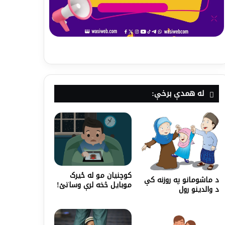
له همدې برخې:
کوچنیان مو له ځیرک
د ماشومانو په روزنه کې
موبایل څخه لرې وساتئ!
د والدینو رول