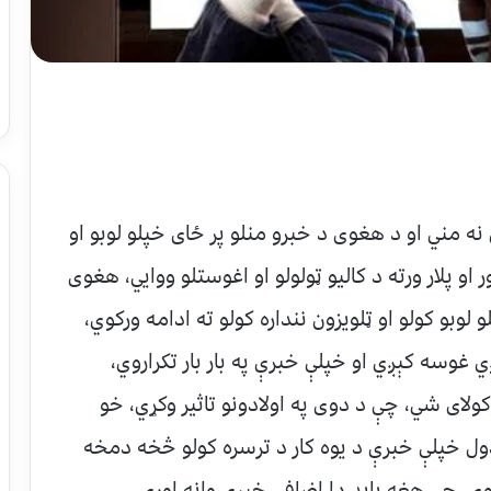
نه مني او د هغوی د خبرو منلو پر ځای خپلو لوبو او
 او پلار ورته د کاليو ټولولو او اغوستلو ووايي، هغوی
لوبو کولو او ټلويزون ننداره کولو ته ادامه ورکوي،
 غوسه کېږي او خپلې خبرې په بار بار تکراروي،
ولای شي، چې د دوی په اولادونو تاثير وکړي، خو
ل خپلې خبرې د یوه کار د ترسره کولو څخه دمخه
 دا زده کوي، چې هغه بايد دا اضافي خبرې وانه اوري،