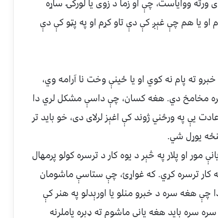
ورته ووایاست، چې او زما د زوی یا لورکۍ ساړه
او یا هم چې غېږ کې دې تاو کړم او په پټو کې دې
خبرو ته پام نه کوي او يا ځينې وخت نا آرامه وي،
ي سره مخامخ دي. هغه کسان، چې داسې مشکل لري دا
ت یې په ورځني ژوند کې اغېز لرلای دی، خو بايد تر
نځه يوړل شي.
 مور او پلار په څېر د يوه کار د ترسره کولو پرمهال
 کار ترسره کړي. که غواړﺉ، چې ستاسې ماشومان
 چې هغه سره د خبرو منلو يا اورېدلو په هنر کې
 سره سره بايد هغه يانې ماشوم ته ډېره پاملرنه