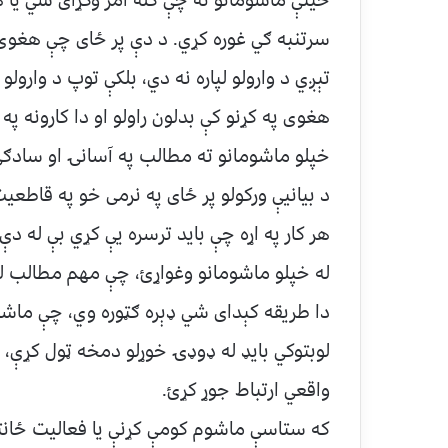
ځينې ماشومانو ته چې کله امر وکړای شي يا ه
سرتنبه ګي غوره کړي. د دې پر ځای چې هغوی ت
تېږي د وارولو لپاره نه دي، بلکې توپ د وارولو
هغوی په کړنو کې بدلون راولو او دا کارونه پ
خپلو ماشومانو ته مطالب په آسانۍ او سادګ
د بيانیې ورکولو پر ځای په نرمی خو په قاط
هر کار په اړه چې بايد ترسره یې کړي بې له 
له خپلو ماشومانو وغواړﺉ، چې مهم مطالب له
دا طریقه کېدای شي ډېره ګټوره وي، چې ماشو
لوبتوکي بايډ له ډوډۍ خوړلو دمخه ټول کړې، 
واقعي ارتباط جوړ کړﺉ.
که ستاسې ماشوم کومې کړنې یا فعاليت ځانته