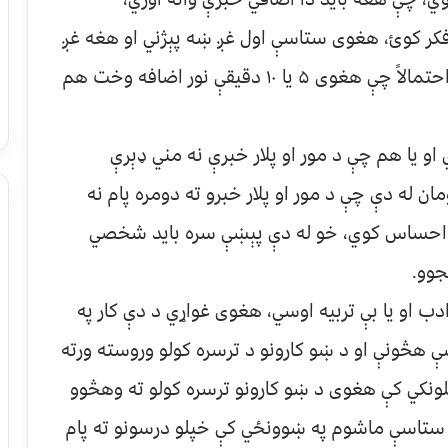
کر کوﺉ، هغوی ستاسې اول غږ ښه پېژني او هغه غږ
هم پېژني، چې په رښتيني ډول مو پکار وي او احتمالاً چې هغوی ۵ يا ۱۰ دقيقې نور اضافه وخت هم
 يا هم چې د مور او پلار خبرې نه مني ډېرې
لرونکي ماشومان له دې چې د مور او پلار خبرو ته دومره پام نه
 احساس کوي، خو له دې پېښې سره بايد شخصي
جوو.
ب او یا بې تربيه اوسي، هغوی غواړي د دې کار په
 هڅونې او د ښو کارونو د ترسره کولو وروسته ورته
اتلونکي کې هغوی د ښو کارونو ترسره کولو ته وهڅوو
ول ستاسې ماشوم په ښوونځي کې خپلو درسونو ته پام