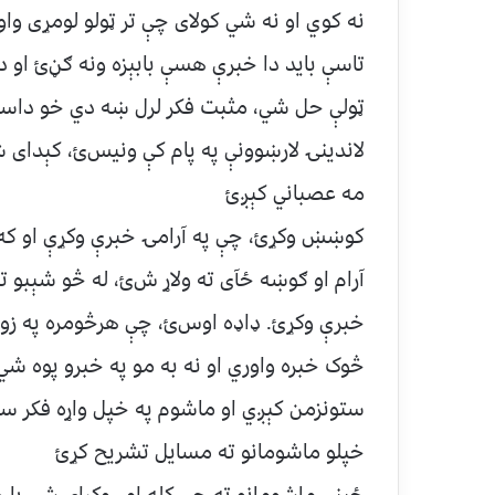
نه کوي او نه شي کولای چې تر ټولو لومړی و
تاسې بايد دا خبرې هسې بابېزه ونه ګڼﺉ او 
ټولې حل شي، مثبت فکر لرل ښه دي خو داسې 
لاندينۍ لارښوونې په پام کې ونیسﺉ، کېدای 
مه عصباني کېږﺉ
کوښښ وکړﺉ، چې په آرامۍ خبرې وکړې او که چ
آرام او ګوښه ځآی ته ولاړ شﺉ، له څو شېبو ت
خبرې وکړﺉ. ډاډه اوسﺉ، چې هرڅومره په زوره 
څوک خبره واوري او نه به مو په خبرو پوه ش
ستونزمن کېږي او ماشوم په خپل واړه فکر س
خپلو ماشومانو ته مسايل تشریح کړﺉ