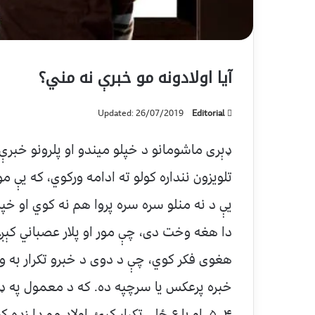
آيا اولادونه مو خبرې نه مني؟
Updated: 26/07/2019
Editorial
ډېری ماشومانو د خپلو ميندو او پلرونو خبرې 
تلويزون ننداره کولو ته ادامه ورکوي، که یې مور
یې د نه منلو سره سره پروا هم نه کوي او خپلو 
دا هغه وخت دی، چې مور او پلار عصباني کېږي
هغوی فکر کوي، چې د دوی د خبرو تکرار به وک
خبره پرعکس يا سرچپه ده. که د معمول په ډو
۴، ۵، او يا ۶ ځلې تکرار کړﺉ، اولاد مو