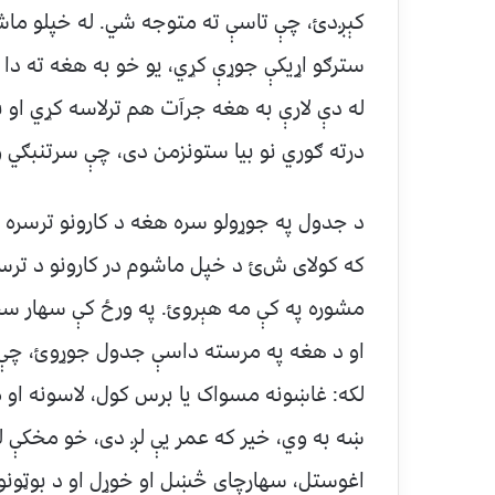
کېږدﺉ، چې تاسې ته متوجه شي. له خپلو ماش
سترګو اړيکې جوړې کړي، يو خو به هغه ته د
له دې لارې به هغه جرآت هم ترلاسه کړي او ب
درته ګوري نو بیا ستونزمن دی، چې سرتنبګي و
د جدول په جوړولو سره هغه د کارونو ترسره 
که کولای شﺉ د خپل ماشوم در کارونو د ترسر
مشوره په کې مه هېروﺉ. په ورځ کې سهار س
او د هغه په مرسته داسې جدول جوړوﺉ، چې هغه
لکه: غاښونه مسواک يا برس کول، لاسونه او 
ښه به وي، خیر که عمر یې لږ دی، خو مخکې ل
اغوستل، سهارچای څښل او خوړل او د بوټونو 