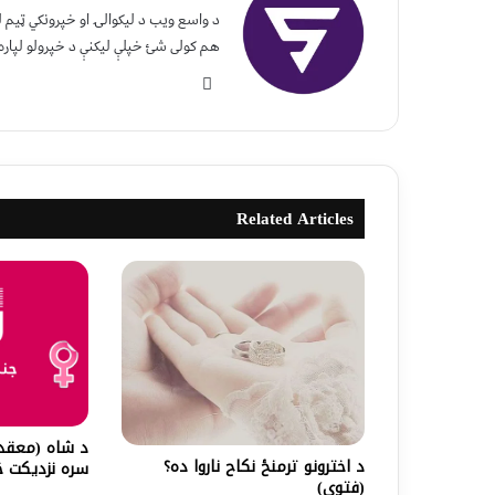
د واسع ویب د لیکوالۍ او خپرونکي ټیم
هم کولی شئ خپلې لیکنې د خپرولو لپاره
Related Articles
د شاه (معقد)
د اخترونو ترمنځ نكاح ناروا ده؟
سره نزدیکت څ
(فتوى)