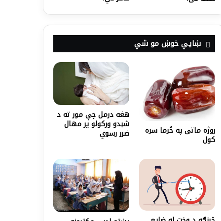
ښايي خوښ مو شي
هغه درمل چې مور ته د
شیدو ورکولو پر مهال
روژه ماتی په خُرما سره
ضرر رسوي
کول
څرنګه د وخت له ضایع