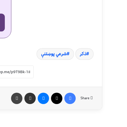
ذکر
شرعي پوښتنې
Share