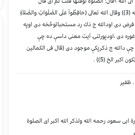
r اى الاعمال احب الى الله ؟قال: الصلوة لوقتها قلت ثم اى قال
برالوالدين قلت ثم اى قال الجهادفى سبيل الله (3)) وقال الله تعالى (حَافِظُواْ عَلَى الصَّلَوَاتِ والصَّلاَةِ
تفاق سره فرض دى اودالله ج ذك رد مستحباتوڅخه دى اوپه
ه دى ،اودپورتنۍ آيت معنى داسې ده چې
چې دالله ج ذكرپكې موجود دى (قال فى الكمالين
كبر الخ (5)) .
الين حاشيه ص ۳۳۹ وفى عبارة ابى سعود رحمه الله ولذكر الله اكبر اى الصلوة