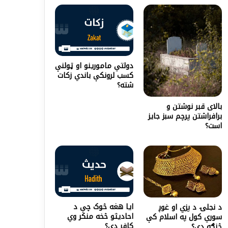
دولتي مامورینو او ټولنې
کسب لرونکې باندي زکات
شته؟
بالای قبر نوشتن و
برافراشتن پرچم سبز جایز
است؟
ایا هغه څوک چې د
د نجلۍ د پزي او غوږ
احادیثو څخه منکر وي
سوري کول په اسلام کې
کافر دي؟
څنګه دی؟