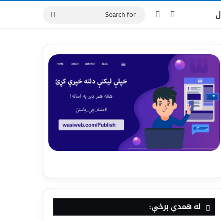
ل
له همدې برخې: