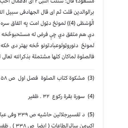
مسعودt قال: سئلت النبى 
الْوُسْطَى (4)) لمونځ دټول امت په ا
دې هم متفق دي چې فرض له مستحبوڅخه غور
لمونځ دنوروټولوعبادتونو څخه بهتر دى ځكه 
فالصلوة لماكان كلها مشتملة بذكرالله تعالى تكون ا
(3) مشكوة كتاب الصلوة فصل اول ص ۵۸ . ظفير
(4) سورة بقرة ركوع ۳۲ . ظفير
(5) د تفسيرجل
اكبرمن سائرالطاعات ( ايضا ص ۳۳۸ ) . ظفير