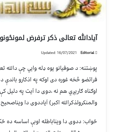
آيادالله تعالى ذكر ترفرض لمونځونو
Updated: 16/07/2021
Editorial
پوښتنه: د صوفيانو يوه ډله وايي چې دالله تع
فرائضو څخه غوره دى اوكه په اذكارو باندې 
اوګناه ګاريږي هم نه ،دوى دا آيت په دليل كې
والمنكرولذكرالله اكبر) آياددوى دا ويناصحيح 
ځواب: ددوى دا ويناباطله اوبې اساسه ده ځ