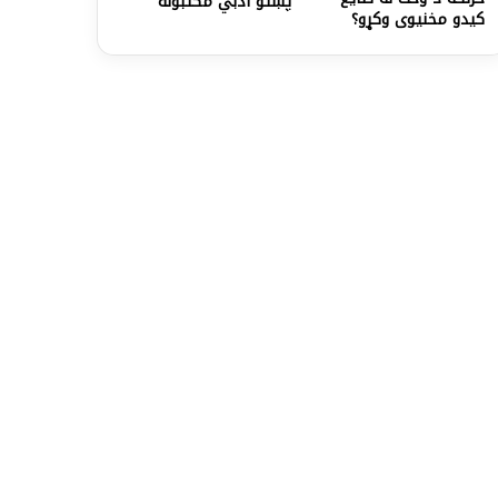
پښتو ادبي مکتبونه
کیدو مخنیوی وکړو؟