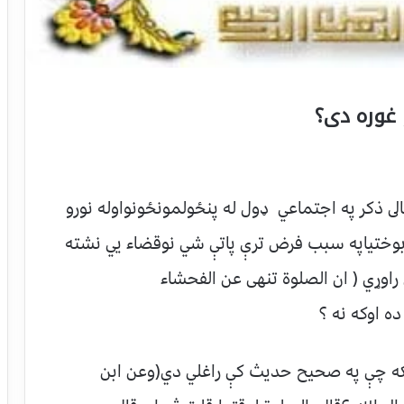
 غوره دى؟
الى ذكر په اجتماعي ډول له پنځولمونځونواوله نورو
دبوختياپه سبب فرض ترې پاتې شي نوقضاء يي نشته
 راوړي ( ان الصلوة تنهى عن الفحشاء
ده اوكه نه ؟
كه چې په صحيح حديث كې راغلي دي(وعن ابن