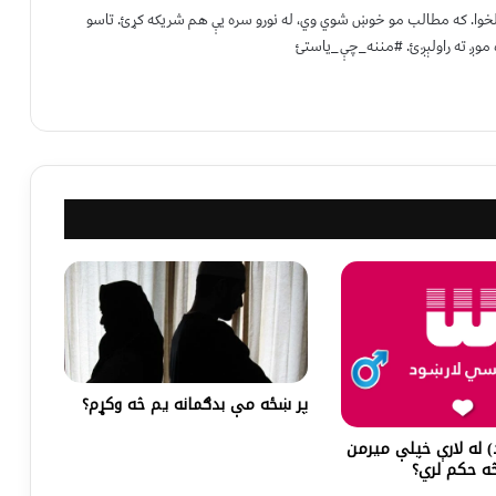
 لخوا. که مطالب مو خوښ شوي وي، له نورو سره یې هم شریکه کړئ. تاسو
 موږ ته راولېږئ. #مننه_چې_یاستئ
پر ښځه مې بدګمانه يم څه وکړم؟
 له لارې خپلې میرمن
ه حکم لري؟