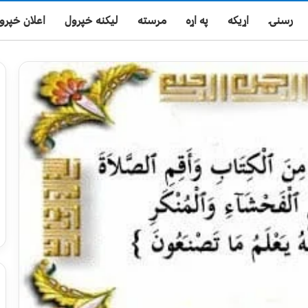
رسنۍ
اړیکه
په اړه
مرسته
لیکنه خپرول
اعلان خپرو