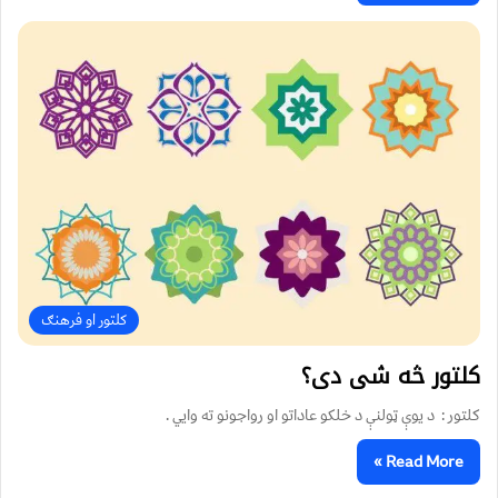
کلتور او فرهنګ
کلتور څه شی دی؟
کلتور : د يوې ټولنې د خلکو عاداتو او رواجونو ته وايي .
Read More »