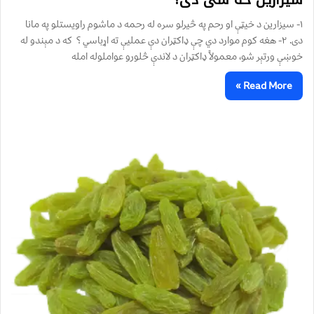
۱- سیزارین د خیټې او رحم په څیرلو سره له رحمه د ماشوم راویستلو په مانا
دی. ۲- هغه کوم موارد دي چې ډاکټران دې عمليې ته اړباسي ؟ که د مېندو له
خوښې ورتېر شو، معمولاً ډاکټران د لاندې څلورو عواملوله امله
Read More »