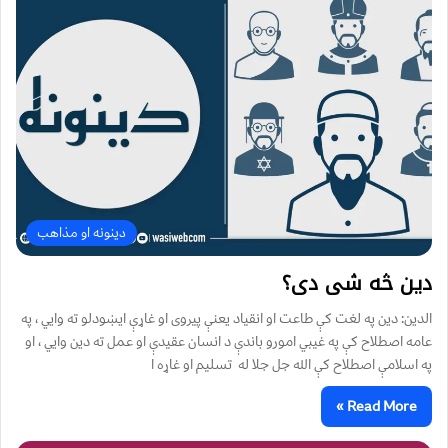
دینونه او مذاهب
دین څه شی دی؟
الدين: دين په لغت کې طاعت او انقياد يعنې پيروی او غاړې ايښودلو ته وايي ، په
عامه اصطلاح کې په غيبي امورو باندې د انسان عقيدې او عمل ته دين وايي ، او
په اسلامې اصطلاح کې الله جل جلا له تسليم او غاړه ا
Read More »