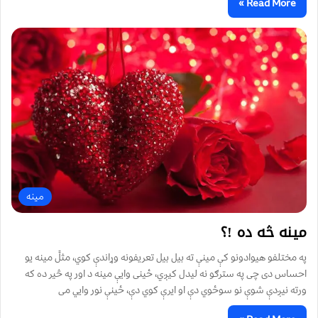
Read More »
مینه
مینه څه ده !؟
په مختلفو هیوادونو کې مینې ته بیل بیل تعریفونه وړاندې کوي، مثلً مینه یو
احساس دی چی په سترګو نه لیدل کیږي، ځینی وایې مینه د اور په څیر ده که
ورته نیږدې شوې نو سوځوي دې او ایرې کوي دې، ځینې نور وایي می