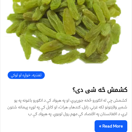
تغذیه، خواړه او توکي
کشمش څه شی دی؟
کشمش چې له انګورو څخه جوړیږي، او په هېواد کې د انګورو باغونه په یو
شمېر ولایتونو لکه غزني، زابل، کندهار، هرات، او کابل کې په لوړه پيمانه شتون
لري، د افغانستان په اقتصاد کې مهم رول لوبوي. په هېواد کې ب
Read More »