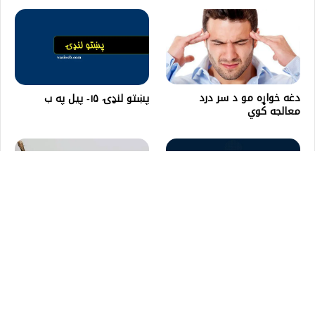
دغه خواړه مو د سر درد
پښتو لنډۍ ۱۵- پیل په ب
معالجه کوي
ck
to
کیله چې څومره پخه وي،
پر کومو شیانو روژه نه ماتېږي؟
هومره ګټوره ده
op
on