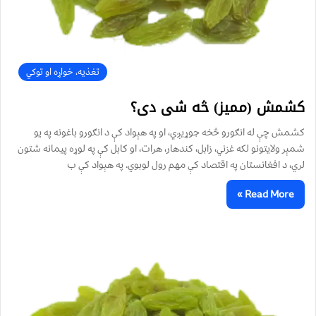
تغذیه، خواړه او توکي
کشمش (ممیز) څه شی دی؟
کشمش چې له انګورو څخه جوړیږي، او په هېواد کې د انګورو باغونه په یو
شمېر ولایتونو لکه غزني، زابل، کندهار، هرات، او کابل کې په لوړه پيمانه شتون
لري، د افغانستان په اقتصاد کې مهم رول لوبوي. په هېواد کې ب
Read More »