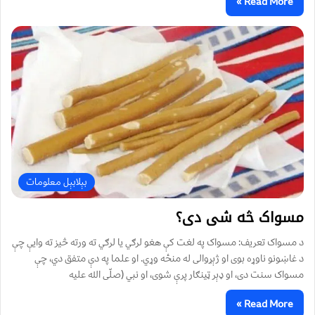
Read More »
بېلابېل معلومات
مسواک څه شی دی؟
د مسواک تعریف: مسواک په لغت کې هغو لرګي یا لرګي ته ورته څیز ته وایې چې
د غاښونو ناوړه بوی او ژېړوالی له منځه وړي. او علما په دې متفق دي، چې
مسواک سنت دی، او ډېر ټینګار پرې شوی، او نبي (صلّی الله علیه
Read More »