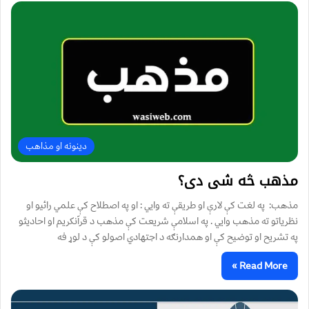
دینونه او مذاهب
مذهب څه شی دی؟
مذهب: په لغت کې لارې او طريقې ته وايي : او په اصطلاح کې علمي رائيو او
نظرياتو ته مذهب وايي . په اسلامې شريعت کې مذهب د قرآنکريم او احاديثو
په تشريح او توضيح کې او همدارنګه د اجتهادي اصولو کې د لوړ فه
Read More »