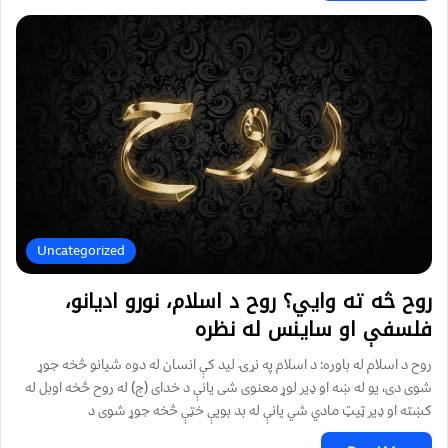
Uncategorized
روح څه ته وايي؟ روح د اسلام، نورو ادیانو،
فلسفې او ساینس له نظره
روح د اسلام له باوره: د اسلام په نړۍ لید کې انسان له دوه شیانو څخه جوړ
شوی دی، یو له ښه او ډیر لوړ معنوی شی یانې د خدای (ج) له روح څخه اوبل له
کښته او ډیر ټیټ مادي شي یانې له بد بویې خټې څخه جوړ شوی د