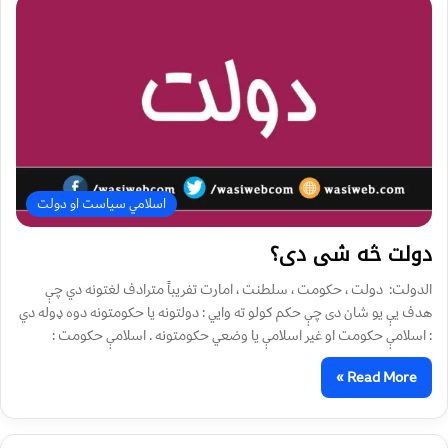
اسلامي سیاست او دولت
دولت څه شی دی؟
الدولت: دولت ، حکومت ، سلطنت ، امارت تفريباً مترادف لغتونه دي چې
هدف يې يو شان دی چې حکم کولو ته وايي : دولتونه يا حکومتونه دوه ډوله دي
: اسلامې حکومت او غير اسلامې يا وضعي حکومتونه . اسلامې حکومت :
Read More »