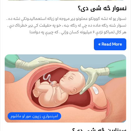
نسوار څه شی دی؟
نسوار یو له نشه کوونکو عملونو ډیر مروجه او زیاته استعمالیدونکې نشه ده .
نسوار شنه رنګه ماده ده چې له رنګه ښه ، خو په حقیقت کې ډیر خطرناک دي .
هر کال تمباکو نژدې ۶ میلیونه کسان وژني . که چیرې په دوامدا
Read More »
امېندواري، زېږون، مور او ماشوم
سیزارین څه شی دی؟