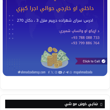
ښايي خوښ مو شي