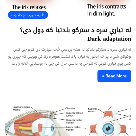
طب، طبیب او طبابت
له تیارې سره د سترګو بلدتیا څه ډول دی؟
Dark adaptation
له تیارې سره د سترګو بلدتیا له هغه پروسې څخه عبارت دی کوم چې کس
وکولای شي د یو څه انځور په تیاره یا د نشت هومره رڼا کې وویني.که چېرې یو
کس یوې تیارې کوټې ته ننوځي په داسې حال کې چې له روښنایي څخه راوت
Read More »