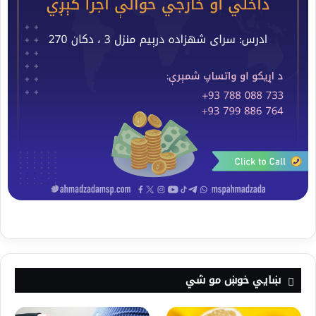
ښايي خوښ مو شي