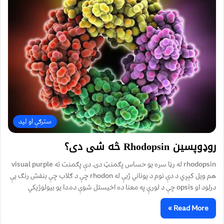
سترګې او لید
روډوپسین Rhodopsin څه شی دی؟
rhodopsin له رڼا سره یو حساس پګمنټ دی. دې پګمنت ته visual purple
هم ویل کېږي د دې نوم د یوناني ژبې له rhodon چې د ګلاب چې بنفش رنګ یې
درلود او opsis چې د لورې په معنا ده اخیستل شوې ده.دا یو بیولوژيکي
Read More »