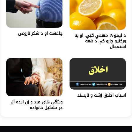
چاغښت او د شکر ناروغۍ
د لیمو ۱۸ مهمي ګټي، او په
ورځنيو چارو کې د هغه
استعمال
اسباب اخلاق زشت و ناپسند
ویژگی های مرد و زن ایده آل
در تشکیل خانواده