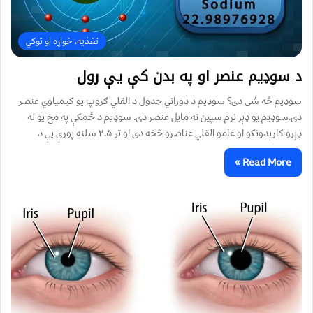
تغذیه، خواړه او توکي
د سوډیم عنصر او په بدن کې یې رول
سوډیم څه شی دی؟ سوډیم د دوراني جدول د القلي ګروپ یو کیمیاوي عنصر
دی.سوډیم یو ډېر نرم سپین ته مایل عنصر دی. سوډیم د ځمکې په مخ یو له
ډېرو کارېدونکو او عامو القلي عناصرو څخه دی او تر ۲.۵ سلنه پورې یې د
Read More »