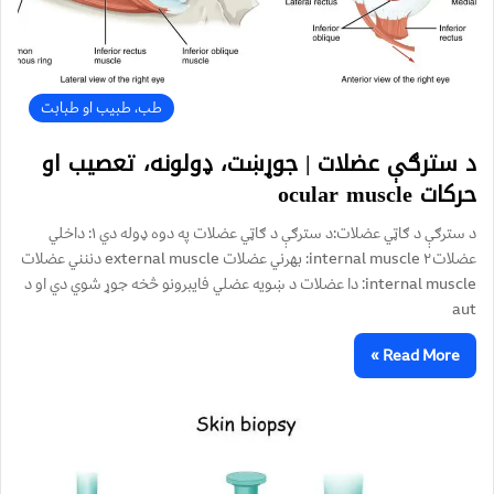
طب، طبیب او طبابت
د سترګې عضلات | جوړښت، ډولونه، تعصیب او
حرکات ocular muscle
د سترګې د ګاټي عضلات:د سترګې د ګاټي عضلات په دوه ډوله دي ۱: داخلي
عضلاتinternal muscle ۲: بهرني عضلات external muscle دننني عضلات
internal muscle: دا عضلات د ښویه عضلي فایبرونو څخه جوړ شوي دي او د
aut
Read More »