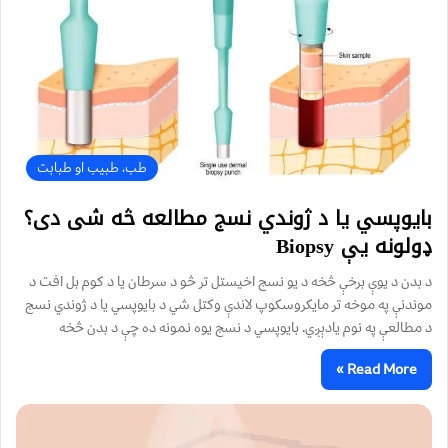
طب، طبیب او طبابت
بایوپسي یا د ژوندي نسج مطالعه څه شی دی؟
ډولونه یې Biopsy
د بدن د یوې برخې څخه د یو نسج اخیستل تر څو د سرطان یا د کوم بل افت د
موندنې په موخه تر مایکروسکوپ لاندې وکتل شي د بایوپسي یا د ژوندي نسج
د مطالعې په نوم یادېږي. بایوپسي د نسج یوه نمونه ده چې د بدن څخه
Read More »