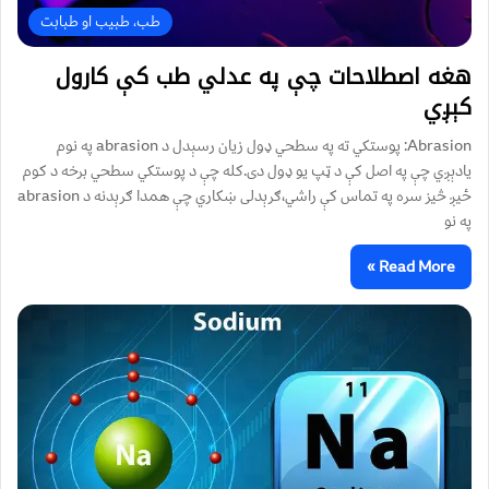
طب، طبیب او طبابت
هغه اصطلاحات چې په عدلي طب کې کارول
کېږي
Abrasion: پوستکي ته په سطحي ډول زیان رسېدل د abrasion په نوم
یادېږي چې په اصل کې د ټپ یو ډول دی.کله چې د پوستکي سطحي برخه د کوم
ځيږ څيز سره په تماس کې راشي،ګرېدلی ښکاري چې همدا ګرېدنه د abrasion
په نو
Read More »