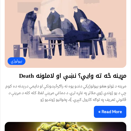
بیولوژي
مړینه څه ته وايي؟ نښې او لاملونه Death
مړینه د ټولو هغو بیولوژیکي دندو یوه نه راګرځېدونکې او دایمي درېدنه ده کوم
چې د یو ژوندي ژوي ملاتړ په غاړه لري. د دماغي مړینې لفظ کله کله د مړینې د
قانوني تعریف په توګه کارول کېږي. ]د پخوانیو ژوندیو ژو
Read More »