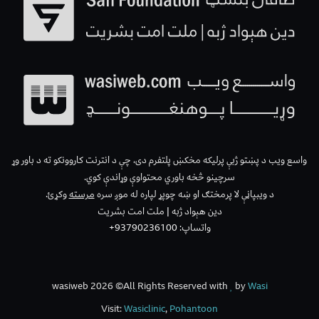
واسع ویب د پښتو ژبې پرلیکه مخکښ پلتفرم دی، چې د انترنت کاروونکو ته د باور وړ
سرچینو څخه باوري محتواوې وړاندې کوي.
د ویبپاڼې لا پرمختګ او ښه چوپړ لپاره له موږ سره
مرسته
وکړئ.
دین هېواد ژبه | ملت امت بشریت
واتساپ: 93790236100+
wasiweb 2026 ©All Rights Reserved with
by
Wasi
Visit:
Wasiclinic
,
Pohantoon