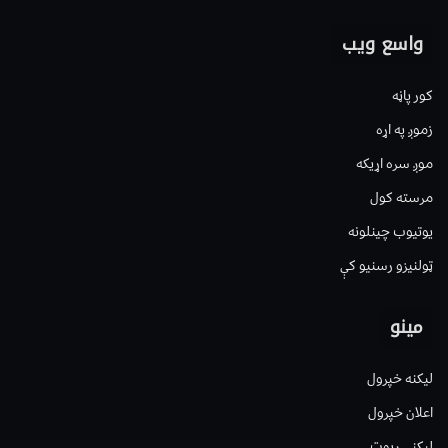
واسع ویب
کور پاڼه
زموږ په اړه
موږ سره اړیکه
مرسته کول
یوتیوب چینلونه
ټولنیزو رسنیو کې
مینو
لیکنه خپرول
اعلان خپرول
لیکنې رپوټ