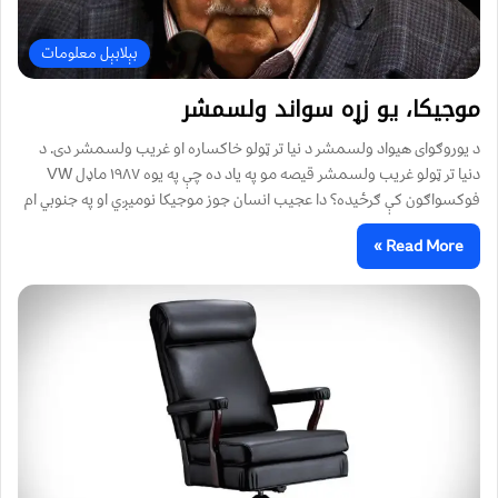
بېلابېل معلومات
موجيکا، يو زړه‌ سواند ولسمشر
د یوروګوای هیواد ولسمشر د نیا تر ټولو خاکساره او غریب ولسمشر دی. د
دنیا تر ټولو غریب ولسمشر قیصه مو په یاد ده چې په یوه ۱۹۸۷ ماډل VW
فوکسواګون کې ګرځیده؟ دا عجیب انسان جوز موجیکا نومیږي او په جنوبي ام
Read More »