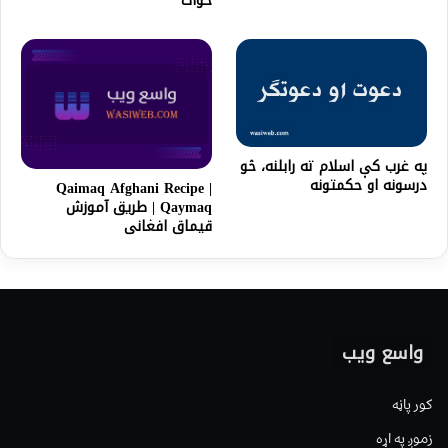
ځواک
په غرب کې اسلام ته رابلنه، څو
درسونه او حکمتونه
Qaimaq Afghani Recipe |
Qaymaq | طریق آموزش
قیماق افغانی
واسع ویب
کور پاڼه
زموږ په اړه