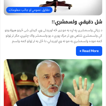
حقایق، عمومي او جالب معلومات
شل دقیقې ولسمشري!!
د زیاتې ولسمشرۍ په اړه به مو ډیر څه اوریدلی وي، کیدای شی ځینو هیوادونو
کې ولسمشري شاهي وي تر مرګ پورې د یو ولسمشر واک چلیږي، مګر تر ټولو
کمه موده ولسمشري به مو نه وي اوریدلي، دا ځل به تر ټولو کمه ولسم
Read More »