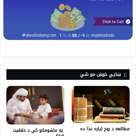
ښايي خوښ مو شي
مطالعه د روح لپاره غذا ده
په ماشومانو کې د خلاقیت