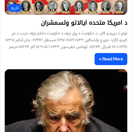
تاریخ
د امریکا متحده ایالاتو ولسمشران
نوم، د زیږیدو کال ، د حکومت د پیل نېټه، د حکومت دختم نېټه، ﺣﺰﺏ، د مړ
کېدو کال۱- ﺟﻮﺭﺝ ﻭﺍشنګټن ۱۷۳۲ ۱۷۸۹-۱۷۹۷ ﻣﺴﺘﻘﻞ ۱۷۹۹۲- ﺟﺎﻥ ﺁﺩﺍﻣﺰ ۱۷۳۵
۱۷۹۷-۱۸۰۱ ﻓﺪﺭﺍﻝ ۱۸۲۶۳- ﺗﻮﻣﺎﺱ ﺟﻔﺮﺳﻮﻥ ۱۷۴۳ ۱۸۰۱-۱۸۰۹ ګډ ۱۸۲۶۴-ﺟﯿﻤﺰ
Read More »