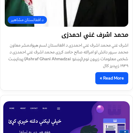
د افغانستان مشاهیر
محمد اشرف غني احمدزی
اشرف غني محمد اشرف غني احمدزی د افغانستان لسم هېوادمشر معاون
محمد سرور دانش او امرالله صالح حامد کرزی محمد اشرف غني احمدزی د
شخص معلومات زیږون نوم (پښتو: Ashraf Ghani Ahmadzai) پيدايښت
۱۹۴۹ زېږديز کال
Read More »