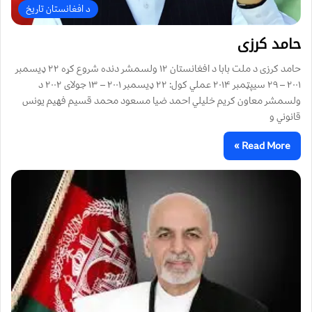
د افغانستان تاریخ
حامد کرزی
حامد کرزی د ملت بابا د افغانستان ١٢ ولسمشر دنده شروع کړه ٢٢ ډيسمبر
٢٠٠١ – ٢٩ سيپټمبر ٢٠۱۴ عملي کول: ٢٢ ډيسمبر ٢٠٠١ – ١٣ جولای ٢٠٠۲ د
ولسمشر معاون کريم خليلي احمد ضيا مسعود محمد قسيم فهيم يونس
قانوني و
Read More »