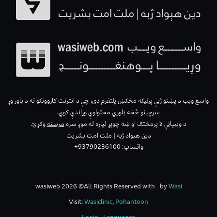
واسع ویب د پښتو ژبې پرلیکه مخکښ پلتفرم دی، چې د انترنت کاروونکو ته د باور وړ
سرچینو څخه باوري محتواوې وړاندې کوي.
د ویبپاڼې لا پرمختګ او ښه چوپړ لپاره له موږ سره
مرسته
وکړئ.
دین هېواد ژبه | ملت امت بشریت
واتساپ: 93790236100+
wasiweb 2026 ©All Rights Reserved with
by
Wasi
Visit:
Wasiclinic
,
Pohantoon