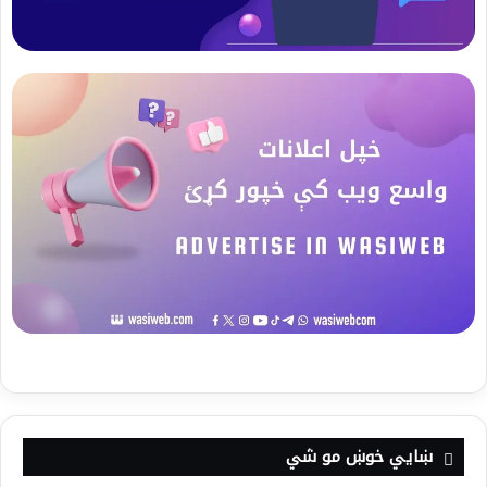
ښايي خوښ مو شي