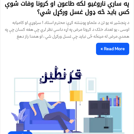
په ساري ناروغیو لکه طاعون او کرونا وفات شوې
کس باید څه ډول غسل ورکړل شي؟
د پنجشیر نه یو تن د علماو پوښتنه کړې: محترم استاد ! سرلوړې او کامیابه
اوسی ، یو تعداد خلک د کرونا مرض په اړه داسې نظر لري چې هغه کسان چې په
همدې مرض له مینځه ځی نباید چې غسل ورکړل شي ، او همدا راز دهغ
Read More »