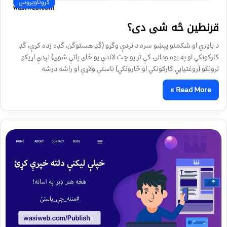
کروناویروس
قرنطین څه شی دی؟
د باوري او شکمنو پېښو سره د نږدې وگړو (گډ هستوگن، گډه زده کړې، گډ
کارکونکي او په يوه ودانۍ کې تر يو چت لاندې يو ځای پاتې شوي) نږدې اړیکو
لرونکو (روغتيایي کارکونکي او څارونكي) ناستې ولاړې او راشه درشه
Read More »