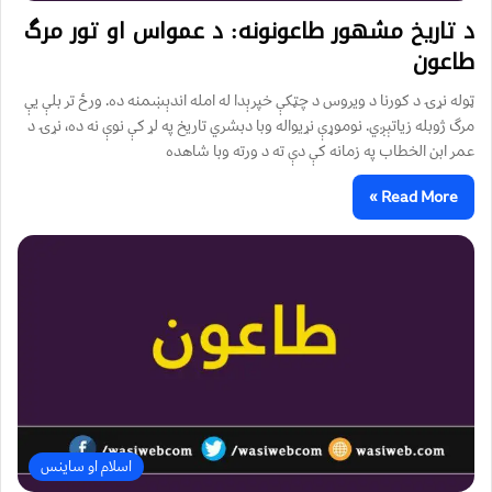
د تاریخ مشهور طاعونونه: د عمواس او تور مرگ
طاعون
ټوله نړۍ د کورنا د ویروس د چټکې خپرېدا له امله اندېښمنه ده. ورځ تر بلې یې
مرگ ژوبله زیاتېږي. نوموړې نړیواله وبا دبشري تاریخ په لړ کې نوې نه ده، نړۍ د
عمر ابن الخطاب په زمانه کې دې ته د ورته وبا شاهده
Read More »
اسلام او ساینس