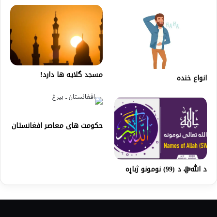
مسجد گلایه ها دارد!
انواع خنده
حکومت های معاصر افغانستان
د اللهﷻ د (99) نومونو ژباړه