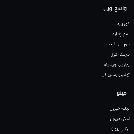
واسع ویب
کور پاڼه
زموږ په اړه
موږ سره اړیکه
مرسته کول
یوتیوب چینلونه
ټولنیزو رسنیو کې
مینو
لیکنه خپرول
اعلان خپرول
لیکنې رپوټ