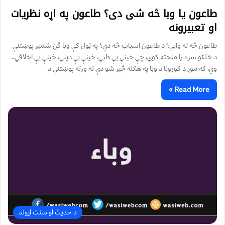
طاعون یا وبا څه شی دی؟ طاعون په اړه نظریات
او تعبیرونه
طاعون څه ته وايي؟ د طاعون اسباب څه دي؟ په ټول کې وبا گڼ شمیر پوښتنې
د خلکو سره را مڼځته کوي، چې ځینې یې طبي، ځینې یې دیني، ځینې یې اخلاقي..
وي، که موږ د کورونا د وبا په هکله ځير شو دې ته ورته پوښتنې د
Read More »
د حدیث او سنت اړوند