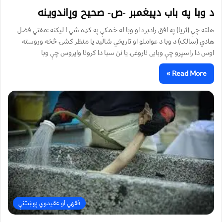
د وبا په باب دپیغمبر -ص- صحیح وړاندوینه
هلته چې (ثریا) په افق رادبره او وبا له ځمکې په کډه شي ! لیکنه :مفتي فضل
هادي (سالک) د وبا د عواملو او تاریخي شالید یا منظر کشۍ څخه وروسته
اوس دا راسپړو چې وبایی ناروغۍ یا نن سبا دا کرونا وایروس چې وبا
Read More »
فقهي او عقیدوي پوښتنې