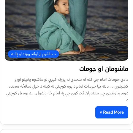
د ماشوم او اولاد روزنه او پالنه
ماشومان او جومات
د دې جومات امام چې كله له سجدې نه پورته کیږي نو ماشوم پخپلو اوږو
کښینوي…. دلته بيا جومات امام د یوه کوچني له کبله د خپل لمانځه سجده
دومره اوږدوي چې مقتدیان فکر کوي چې په امام څه وشول….د یوه بل کوچني
د
Read More »