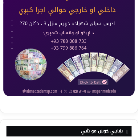
ښايي خوښ مو شي