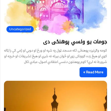
Uncategorized
جومات يو ولسي پوهنځی دی
کومه وګړنيزه پوهنځۍ لکه مسجد ټول په شپه او ورځ او دوبي او ژمي کې را ټاله
کوي او هېڅ زده کوونکى زوړ او ځوان بيرته نه شړي او هېڅ تشريفات او خرچه او
شرورط نه لري؟ کوم پوهنتون دغسې اعتقادي اصول، عبادي تکل
Read More »