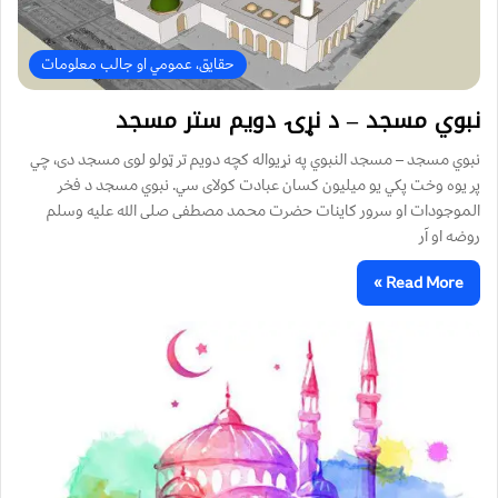
حقایق، عمومي او جالب معلومات
نبوي مسجد – د نړۍ دویم ستر مسجد
نبوي مسجد – مسجد النبوي په نړيواله کچه دويم تر ټولو لوی مسجد دی، چي
پر يوه وخت پکي يو ميليون کسان عبادت کولای سي. نبوي مسجد د فخر
الموجودات او سرور کاينات حضرت محمد مصطفی صلی الله عليه وسلم
روضه او آر
Read More »