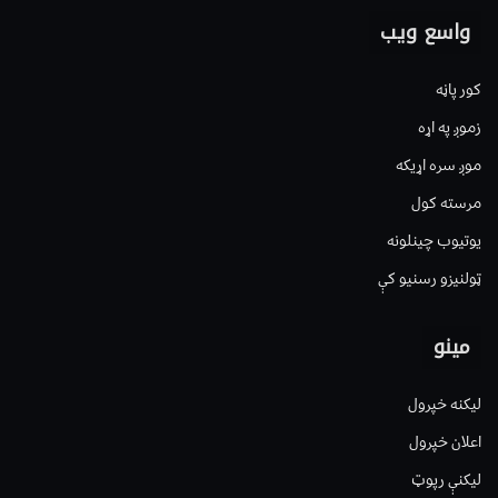
واسع ویب
کور پاڼه
زموږ په اړه
موږ سره اړیکه
مرسته کول
یوتیوب چینلونه
ټولنیزو رسنیو کې
مینو
لیکنه خپرول
اعلان خپرول
لیکنې رپوټ