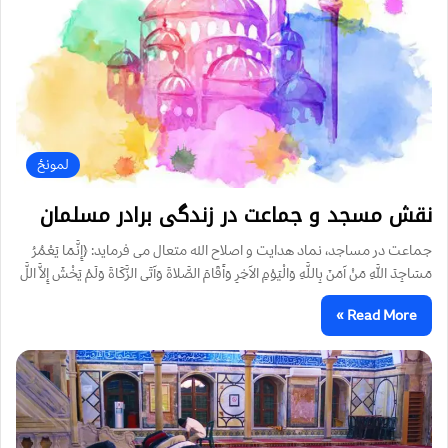
لمونځ‌
نقش مسجد و جماعت در زندگی برادر مسلمان
جماعت در مساجد، نماد هدایت و اصلاح الله متعال می فرماید:‌ ﴿إِنَّمَا يَعْمُرُ
مَسَاجِدَ اللَّهِ مَنْ آمَنَ بِاللَّهِ وَالْيَوْمِ الآخِرِ وَأَقَامَ الصَّلاةَ وَآتَى الزَّكَاةَ وَلَمْ يَخْشَ إِلاَّ اللَّ
Read More »