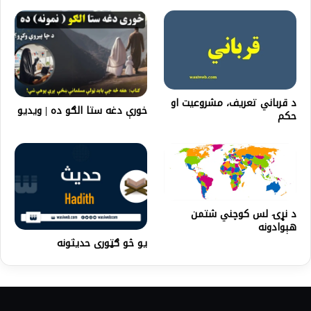
د قرباني تعريف، مشروعیت او
خورې دغه ستا الګو ده | ويديو
حکم
د نړۍ لس کوچني شتمن
هېوادونه
یو څو ګټوری حدیثونه