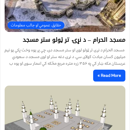
حقایق، عمومي او جالب معلومات
مسجد الحرام – د نړۍ تر ټولو ستر مسجد
مسجد الحرام د نړۍ تر ټولو لوی او ستر مسجد دی، چي پر يوه وخت پکي يو نيم
ميليون کسان عبادت کولای سي. د نړۍ دغه ستر او لوی مسجد د سعودي
عربستان مکه ښار کي په ۳۵۶ زره متره مربع مځکه کي اعمار سوی او يوه ب
Read More »