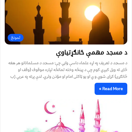
لمونځ‌
د مسجد مهمې ځانګړتیاوې
د مسجد د تعریف په اړه علماء داسې وايي چې: مسجد د مسلمانانو هر هغه
ځای ته ویل کیږي کوم چې د پینځه وخته لمانځه لپاره موقوف (وقف او
ځانګړی) کړای شوي و ي او یو ټاکلی امام او مؤذن ولري. لدې پرته په عربي ژب
Read More »