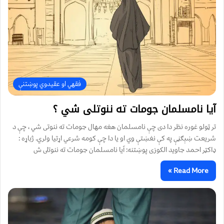
فقهي او عقیدوي پوښتنې
آيا نامسلمان جومات ته ننوتلى شي ؟
تر ټولو غوره نظر دا دى چې نامسلمان هغه مهال جومات ته ننوتى شي ، چې د
شريعت ښېګڼې په کې نغښتې وي او يا دا چې کومه شرعي اړتيا ولري. ژباړه :
ډاكټر احمد جاويد الكوزى پوښتنه: آيا نامسلمان جومات ته ننوتلى ش
Read More »