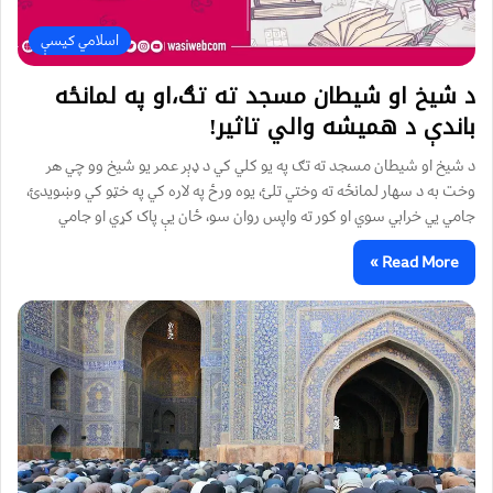
اسلامي کیسې
د شیخ او شیطان مسجد ته تګ،او په لمانځه
باندې د همیشه والي تاثیر!
د شیخ او شیطان مسجد ته تګ په یو کلي کي د ډېر عمر یو شیخ وو چي هر
وخت به د سهار لمانځه ته وختي تلئ، یوه ورځ په لارہ کي په خټو کي وښویدئ،
جامي یي خرابي سوي او کور ته واپس روان سو، ځان یې پاک کړي او جامي
Read More »