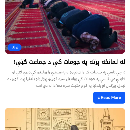
ټولنه
له لمانځه پرته په جومات کې د جماعت ګټې!
دا چې تاسې په جومات کې را ټوليږئ او په همدې را ټوليدو کې ډيرې ګتې او
فايدې دي، تاسې په جومات کې يوله بل سره ګورئ، پيژنئ او بلدتيا پيدا کوئ ، دا
ليدل، پيژندل او بلدتيا په کوم حثيت سره ده؟ دا له دې امله
Read More »