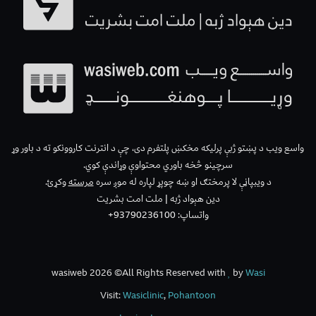
واسع ویب د پښتو ژبې پرلیکه مخکښ پلتفرم دی، چې د انترنت کاروونکو ته د باور وړ
سرچینو څخه باوري محتواوې وړاندې کوي.
د ویبپاڼې لا پرمختګ او ښه چوپړ لپاره له موږ سره
مرسته
وکړئ.
دین هېواد ژبه | ملت امت بشریت
واتساپ: 93790236100+
wasiweb 2026 ©All Rights Reserved with
by
Wasi
Visit:
Wasiclinic
,
Pohantoon