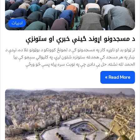
ادبیات
د مسجدونو اړوند ځينې خبرې او ستونزې
تر ټولو بد او ناوړه کار په مسجدونو کې د لمونځ کوونکو د بوټونو غلا ده، نږدې د
ښار په هر مسجد کې همدغه ستونزه شتون لري، په کلیوالي سېمو کې بیا
الحمد لله نشته. حل يې دادی چې په نوبت سره پرله پسې څو ورځې
Read More »