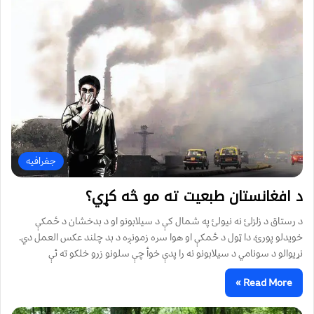
جغرافیه
د افغانستان طبعیت ته مو څه کړي؟
د رستاق د زلزلئ نه نیولئ په شمال کې د سیلابونو او د بدخشان د ځمکې
خویدلو پورئ، دا ټول د ځمکې او هوا سره زمونږه د بد چلند عکس العمل دي.
نړیوالو د سونامي د سیلابونو نه را پدې خوأ چې سلونو زرو خلکو ته ئې
Read More »