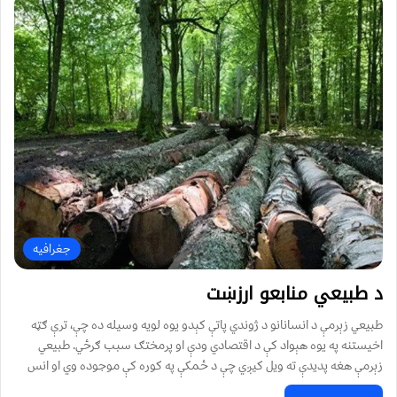
جغرافیه
د طبیعي منابعو ارزښت
طبیعي زېرمې د انسانانو د ژوندي پاتې کېدو یوه لویه وسیله ده چې، ترې ګټه
اخیستنه په یوه هېواد کې د اقتصادي ودې او پرمختګ سبب ګرځي. طبیعي
زېرمې هغه پدیدې ته ویل کیږي چې د ځمکې په کوره کې موجوده وي او انس