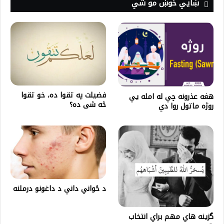
ښايي خوښ مو شي
فضيلت په تقوا ده، خو تقوا
هغه عذرونه چې له امله يې
څه شى ده؟
روژه ماتول روا دي
د ځواني دانې د داغونو درملنه
گزينه هاي مهم براي انتخاب