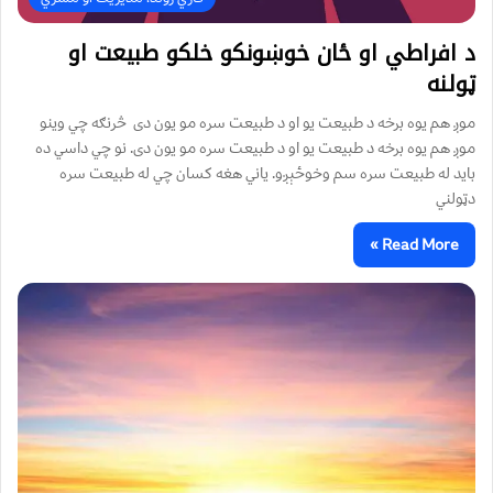
د افراطي او ځان خوښونکو خلکو طبیعت او
ټولنه
موږ هم یوه برخه د طبیعت یو او د طبیعت سره مو یون دی څرنګه چي وینو
موږ هم یوه برخه د طبیعت یو او د طبیعت سره مو یون دی. نو چي داسي ده
باید له طبیعت سره سم وخوځېږو. یاني هغه کسان چي له طبیعت سره
دټولني
Read More »