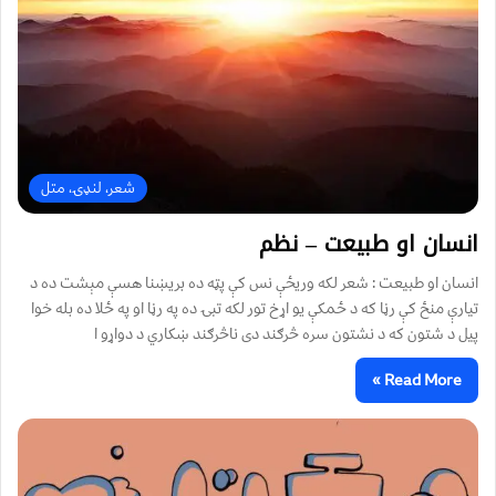
شعر، لنډۍ، متل
انسان او طبیعت – نظم
انسان او طبیعت : شعر لکه وریځې نس کې پټه ده بریښنا هسې مېشت ده د
تیارې منځ کې رڼا که د ځمکې یو اړخ تور لکه تبۍ ده په رڼا او په ځلا ده بله خوا
پیل د شتون که د نشتون سره څرګند دی ناڅرګند ښکاري د دواړو ا
Read More »