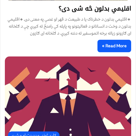
اقلیمي بدلون څه شی دی؟
🔸اقلیمي بدلون د خطرناک یا د طبیعت د قهر او غصې په معنی دی.🔸اقلیمي
بدلون د وخت د انسانانو د فعالیتونو په پایله کې رامنځ ته کیږي چې د ګلخانه
ای ګازونو زیاته برخه اتموسفیر ته دننه کیږي. د ګلخانه ای ګازون
Read More »
کاري ژوند، مدیریت او مشري