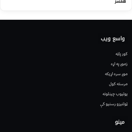
همسر
واسع ویب
کور پاڼه
زموږ په اړه
موږ سره اړیکه
مرسته کول
یوتیوب چینلونه
ټولنیزو رسنیو کې
مینو