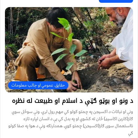
حقایق، عمومي او جالب معلومات
د ونو او بوټو ګټې د اسلام او طبیعت له نظره
ونې او نباتات د اکسیجن په چمتو کولو کي مهم رول لري. ونې سوځل سوي
ګاز(کاربن اکاسیډ) ځان ته کشوي او په بدل کي يې د انسان لپاره تازه
نااستعمال سوی ګاز(اکسیجن) چمتو کوي. همدارنګه ونې د هوا په صفا کولو
کي