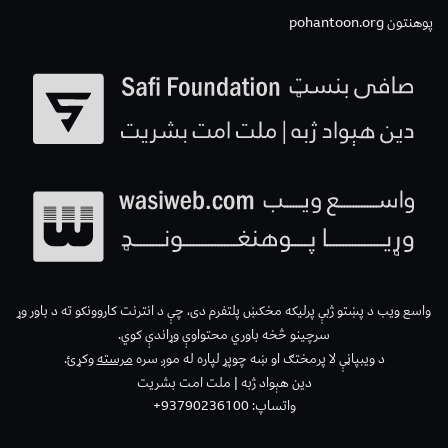
پوهنتون pohantoon.org
واسع ویب د پښتو ژبې پرلیکه مخکښ پلتفرم دی، چې د انترنت کاروونکو ته د باور وړ
سرچینو څخه باوري محتواوې وړاندې کوي.
د ویبپاڼې لا پرمختګ او ښه چوپړ لپاره له موږ سره
مرسته
وکړئ.
دین هېواد ژبه | ملت امت بشریت
واتساپ: 93790236100+