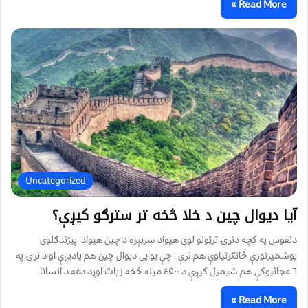
Read More »
Uncategorized
آيا ديوال چين د خلا څخه تر سترګو کيږې؟
دنفوس په کچه دنړۍ ترټولو لوى هيواد سربېره د چين هيواد پيژندګلوى
يوشميرنورې ځانګړتياوې هم لرې ، چې يو يې ديوال چين هم ياديږې او د نړۍ په
٦ عجائبوکې هم شيمرل کيږې د ٤٥٠٠ ميله څخه زيات اوږد دغه د انسانا
Read More »