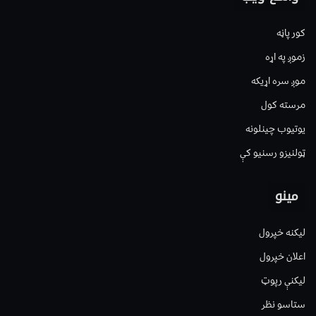
کور پاڼه
زموږ په اړه
موږ سره اړیکه
مرسته کول
یوتیوب چینلونه
ټولنیزو رسنیو کې
مینو
لیکنه خپرول
اعلان خپرول
لیکنې رپوټ
ستاسو نظر