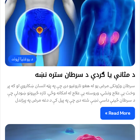
د روغتیا اړوند
د مثانې یا ګردې د سرطان ستره نښه
سرطان وژونکی مرض یو له هغو ناروغیو دی چې په پټه انسان ښکاروي او که پر
وخت یې علاج ونشي، وروسته یې علاج له امکانه وځي. تازه څېړونو ښودلې چې
د سرطان ځينې داسې نښې شته دی چې په پیل کې د دغه مرض په پېژندل
Read More »