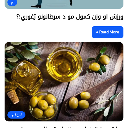
غږ
ورزش او وزن کمول مو د سرطانونو ژغوري!؟
Read More »
۱. روغتیا