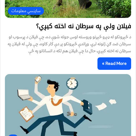
ساینسي معلومات
فيلان ولې په سرطان نه اخته کيږي؟
د څېړونکو له ډېرو څېړنو وروسته اوس جوته شوې ده، چې فیلان د پړسوب او
سرطان ضد ګڼ ژنونه لري. وړاندې څېړونکو پر دې کار کاوه، چې ولې له فیلان په
سرطان نه اخته کېږي، حال دا چې فیلان هم لکه د انسانانو په څې
Read More »