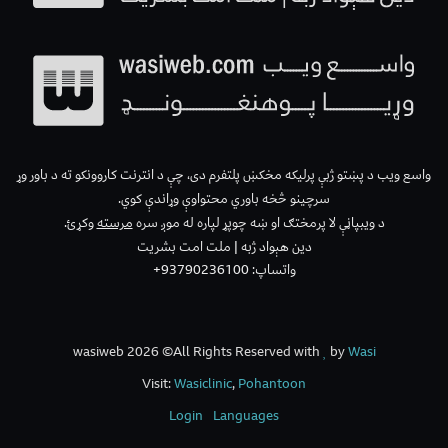
واسع ویب د پښتو ژبې پرلیکه مخکښ پلتفرم دی، چې د انترنت کاروونکو ته د باور وړ
سرچینو څخه باوري محتواوې وړاندې کوي.
د ویبپاڼې لا پرمختګ او ښه چوپړ لپاره له موږ سره
مرسته
وکړئ.
دین هېواد ژبه | ملت امت بشریت
واتساپ: 93790236100+
wasiweb 2026 ©All Rights Reserved with
by
Wasi
Visit:
Wasiclinic
,
Pohantoon
Login
Languages