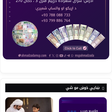
ښايي خوښ مو شي