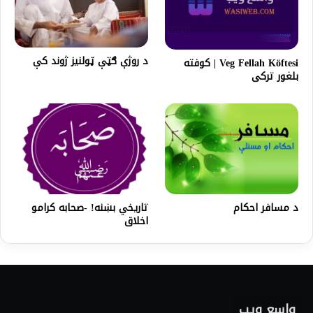
د روژې ګټې ټولنيز ژوند کې
Veg Fellah Köftesi | کوفته
بلغور ترکی
د مسافر احکام
تاریخي بښنه! -صحابه کرامو
اخلاق
واسع ویب