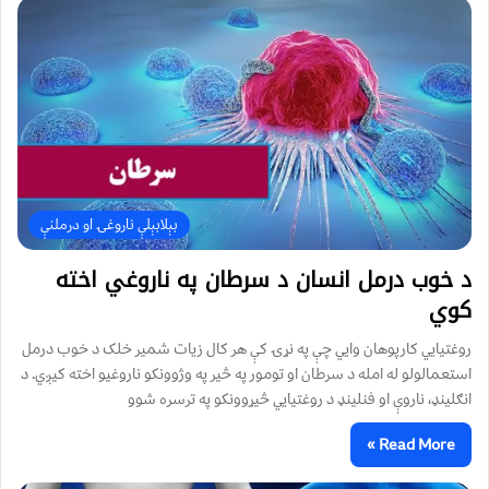
بېلابېلې ناروغۍ او درملنې
د خوب درمل انسان د سرطان په ناروغي اخته
کوي
روغتیايي کارپوهان وايي چې په نړۍ کې هر کال زیات شمیر خلک د خوب درمل
استعمالولو له امله د سرطان او تومور په څیر په وژوونکو ناروغیو اخته کیږي. د
انګلینډ، ناروې او فنلینډ د روغتیايي څیړوونکو په ترسره شوو
Read More »