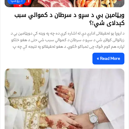
۱. روغتیا
ویټامین ‌بي د سږو د سرطان د کموالي سبب
کېدلای شي!؟
د اروپا یو تحقیقاتی ادارې دې ته اشاره کړې ده چه په وینه کې دویټامین بي د
زیاتوالی کولای شي د سږو د سرطان د کموالي سبب شي حتی د هغو خلکو
لپاره هم کوم څوک چی تمباکو څکوي. د هغو تحقیقاتو په نتیجه کې چه پ
Read More »