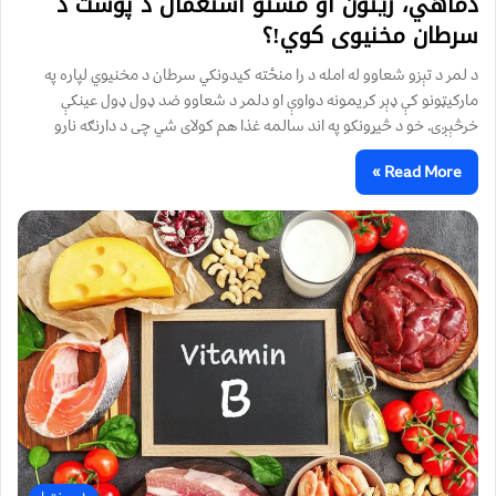
دماهي، زیتون او مستو استعمال د پوست د
سرطان مخنیوی کوي!؟
د لمر د تېزو شعاوو له امله د را منځته کیدونکي سرطان د مخنیوي لپاره په
مارکیټونو کې ډېر کریمونه دواوې او دلمر د شعاوو ضد ډول ډول عینکې
خرڅېږی. خو د څیړونکو په اند سالمه غذا هم کولای شي چی د دارنګه نارو
Read More »