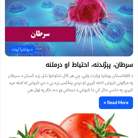
د روغتیا اړوند
سرطان، پېژندنه، احتياط او درملنه
د افغانستان روغتيا وزارت وايي، چې هر کال شاوخوا شل زره کسان د سرطان
په مرګوني ناروغۍ اخته کيږي او نږدې پنځلس زره يې د دې ناروغي له امله مړه
کيږي، په داسې حال کې دا ناروغي د درملنې وړ ده، مګر په ټول هې
Read More »