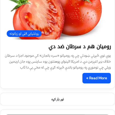
روغتیايي ګټې او زیانونه
رومیان هم د سرطان ضد دي
یوې نوې څېړنې ښودلې چې په رومیانو «سره بانجان» کې موجود اجزا د سرطان
خلاف ډير اغېزمن دي. د امریکا الینوای پوهنتون یوه ساینس پوه جان ارډمین
ویلي چې نوموړي په رومیانو باندې څېړنه کړې چې له مخې یې دا ثاب
Read More »
نور بار کړه