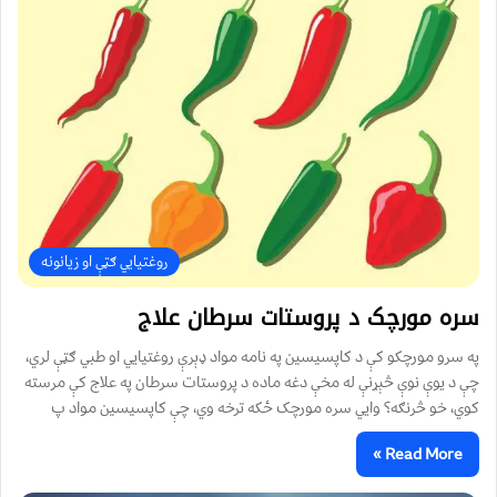
روغتیايي ګټې او زیانونه
سره مورچک د پروستات سرطان علاج
په سرو مورچکو کې د کاپسیسین په نامه مواد ډېرې روغتیايي او طبي ګټې لري،
چې د یوې نوې څېړنې له مخې دغه ماده د پروستات سرطان په علاج کې مرسته
کوي، خو څرنګه؟ وايي سره مورچک ځکه ترخه وي، چې کاپسیسین مواد پ
Read More »