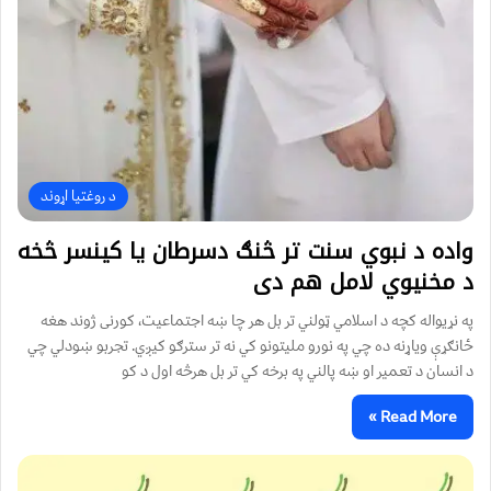
د روغتیا اړوند
واده د نبوي سنت تر څنګ دسرطان یا کینسر څخه
د مخنیوي لامل هم دی
په نړیواله کچه د اسلامي ټولني تر بل هر چا ښه اجتماعیت، کورنی ژوند هغه
ځانګړې ویاړنه ده چي په نورو ملیتونو کي نه تر سترګو کیږي. تجربو ښودلي چي
د انسان د تعمیر او ښه پالني په برخه کي تر بل هرڅه اول د کو
Read More »