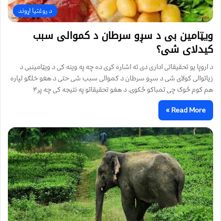
د روغتیا اړوند
ویټامین ‌بی د سږو سرطان د کموالی سبب
کیدلای شی؟
د اروپا یو تحقیقاتی اداری دی ته اشاره کړی ده چه په وینه کی د ویټامینبی د
زیاتوالی کولای شی د سږو سرطان د کموالی سبب شی حتی د هغو خلګو لپاره
هم کوم څوک چی تمباکو څکوی. د هغو تحقیقاتو په نتیجه کی چه پر۴
Read More »