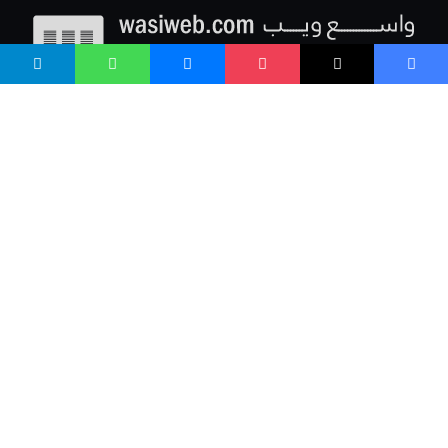
واسع ویب د پښتو ژبې پرلیکه مخکښ پلتفرم دی، چې د انترنت کاروونکو ته د باور وړ
سرچینو څخه باوري محتواوې وړاندې کوي.
د ویبپاڼې لا پرمختګ او ښه چوپړ لپاره له موږ سره
مرسته
وکړئ.
دین هېواد ژبه | ملت امت بشریت
واتساپ: 93790236100+
wasiweb 2026 ©All Rights Reserved with
by
Wasi
Visit:
Wasiclinic
,
Pohantoon
Login
Languages