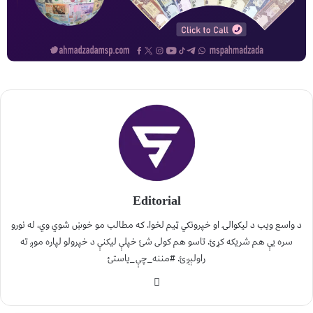
Editorial
د واسع ویب د لیکوالۍ او خپرونکي ټیم لخوا. که مطالب مو خوښ شوي وي، له نورو
سره یې هم شریکه کړئ. تاسو هم کولی شئ خپلې لیکنې د خپرولو لپاره موږ ته
راولېږئ. #مننه_چې_یاستئ