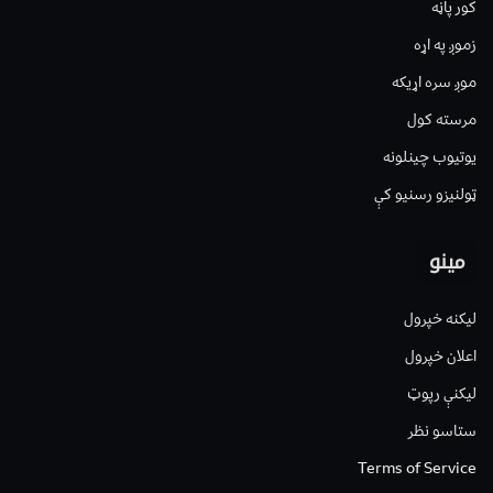
کور پاڼه
زموږ په اړه
موږ سره اړیکه
مرسته کول
یوتیوب چینلونه
ټولنیزو رسنیو کې
مینو
لیکنه خپرول
اعلان خپرول
لیکنې رپوټ
ستاسو نظر
Terms of Service