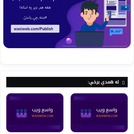
له همدې برخې: