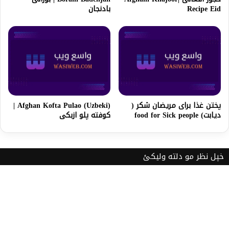
Recipe Eid
بادنجان
پختن غذا برای مریضان شکر (
Afghan Kofta Pulao (Uzbeki) |
دیابت) food for Sick people
کوفته پلو ازبکی
خپل نظر مو دلته ولیکئ