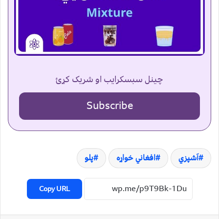
چینل سبسکرایب او شریک کړئ
Subscribe
آشپزي
افغاني خواړه
پلو
Copy URL