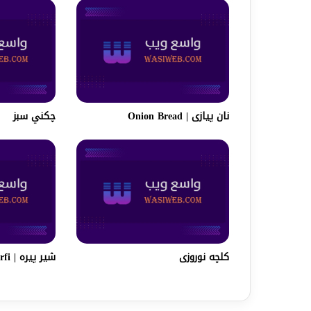
نان پیازی | Onion Bread
چکني سبز
کلچه نوروزی
شیر پیره | Most Easy Burfi