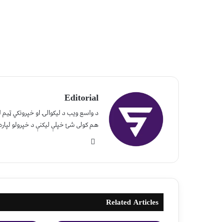
Editorial
د واسع ویب د لیکوالۍ او خپرونکي ټیم
هم کولی شئ خپلې لیکنې د خپرولو لپاره
Related Articles