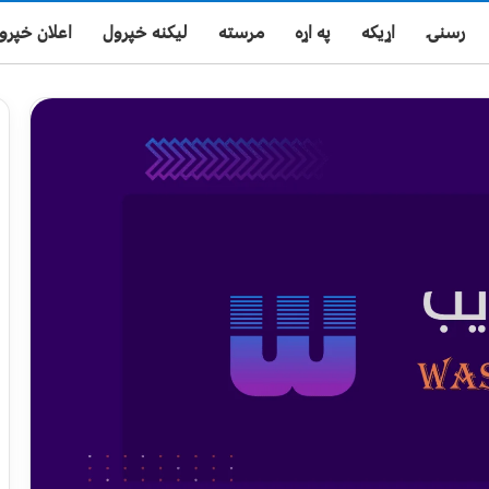
رسنۍ
اړیکه
په اړه
مرسته
لیکنه خپرول
اعلان خپرو