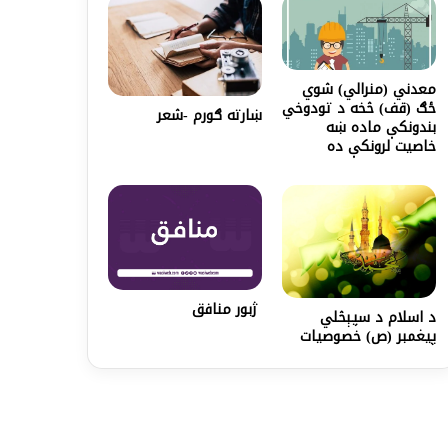
معدني (منرالي) شوي
ځګ (قف) څخه د تودوخي
ښارته ګورم -شعر
بندونکې ماده ښه
خاصيت لرونکې ده
ژبور منافق
د اسلام د سپېڅلي
پيغمبر (ص) خصوصيات