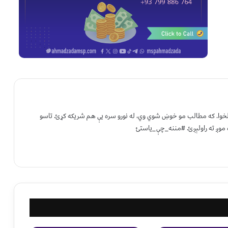
 لخوا. که مطالب مو خوښ شوي وي، له نورو سره یې هم شریکه کړئ. تاسو
 موږ ته راولېږئ. #مننه_چې_یاستئ