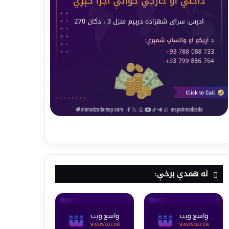
له همدې برخې: