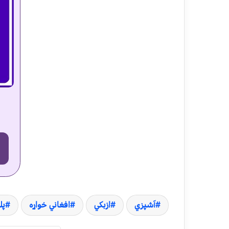
آشپزي
ازبکي
افغاني خواړه
پل