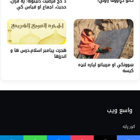
گانو كړاوونه راولي؟
د حج فرضیت دلیلونه؛ په قرآن،
حدیث، اجماع او قیاس کې
هجرت پیامبر اسلام،درس ها و
اندرزها
ښوونكي او مربيانو لپاره لنډه
کیسه
واسع ویب
کور پاڼه
زموږ په اړه