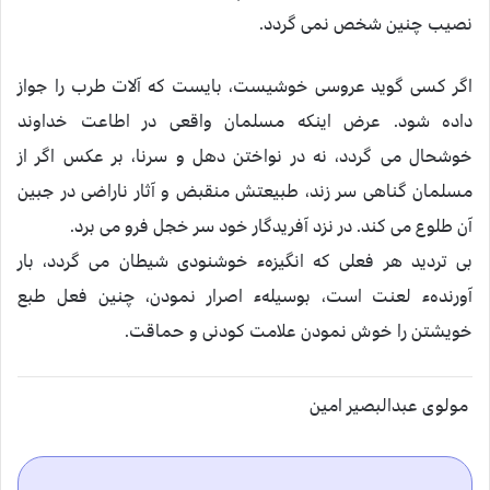
نصيب چنين شخص نمی گردد.
اگر کسی گويد عروسی خوشيست، بايست که آلات طرب را جواز
داده شود. عرض اينکه مسلمان واقعی در اطاعت خداوند
خوشحال می گردد، نه در نواختن دهل و سرنا، بر عکس اگر از
مسلمان گناهی سر زند، طبيعتش منقبض و آثار ناراضی در جبين
آن طلوع می کند. در نزد آفريدگار خود سر خجل فرو می برد.
بی ترديد هر فعلی که انگيزهء خوشنودی شيطان می گردد، بار
آورندهء لعنت است، بوسيلهء اصرار نمودن، چنين فعل طبع
خويشتن را خوش نمودن علامت کودنی و حماقت.
مولوی عبدالبصیر امین