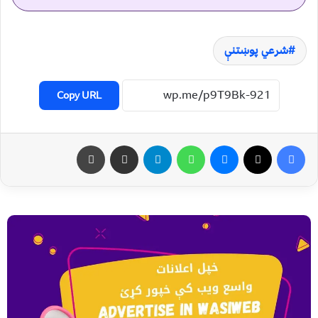
شرعي پوښتنې
Copy URL