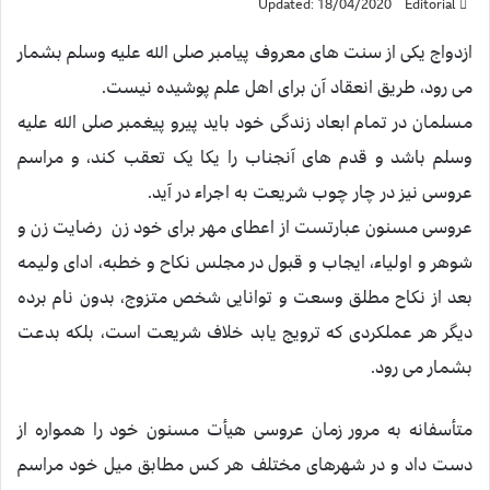
Updated: 18/04/2020
Editorial
ازدواج يکی از سنت های معروف پيامبر صلی الله عليه وسلم بشمار
می رود، طريق انعقاد آن برای اهل علم پوشيده نيست.
مسلمان در تمام ابعاد زندگی خود بايد پيرو پيغمبر صلی الله عليه
وسلم باشد و قدم های آنجناب را يکا يک تعقب کند، و مراسم
عروسی نيز در چار چوب شريعت به اجراء در آيد.
عروسی مسنون عبارتست از اعطای مهر برای خود زن رضايت زن و
شوهر و اولياء، ايجاب و قبول در مجلس نکاح و خطبه، ادای وليمه
بعد از نکاح مطلق وسعت و توانايی شخص متزوج، بدون نام برده
ديگر هر عملکردی که ترويج يابد خلاف شريعت است، بلکه بدعت
بشمار می رود.
متأسفانه به مرور زمان عروسی هيأت مسنون خود را همواره از
دست داد و در شهرهای مختلف هر کس مطابق ميل خود مراسم