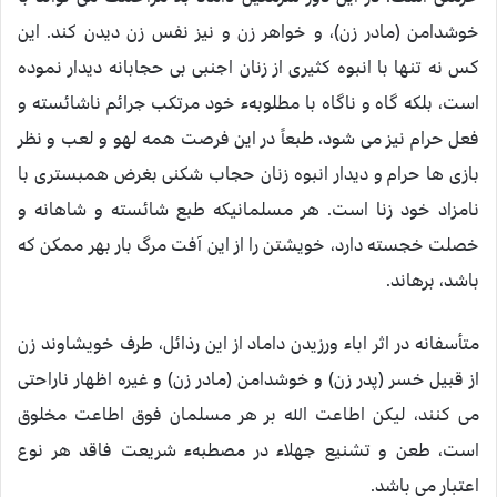
خوشدامن (مادر زن)، و خواهر زن و نيز نفس زن ديدن کند. اين
کس نه تنها با انبوه کثيری از زنان اجنبی بی حجابانه ديدار نموده
است، بلکه گاه و ناگاه با مطلوبهء خود مرتکب جرائم ناشائسته و
فعل حرام نيز می شود، طبعاً در اين فرصت همه لهو و لعب و نظر
بازی ها حرام و ديدار انبوه زنان حجاب شکنی بغرض همبستری با
نامزاد خود زنا است. هر مسلمانيکه طبع شائسته و شاهانه و
خصلت خجسته دارد، خويشتن را از اين آفت مرگ بار بهر ممکن که
باشد، برهاند.
متأسفانه در اثر اباء ورزيدن داماد از اين رذائل، طرف خويشاوند زن
از قبيل خسر (پدر زن) و خوشدامن (مادر زن) و غيره اظهار ناراحتی
می کنند، ليکن اطاعت الله بر هر مسلمان فوق اطاعت مخلوق
است، طعن و تشنيع جهلاء در مصطبهء شريعت فاقد هر نوع
اعتبار می باشد.