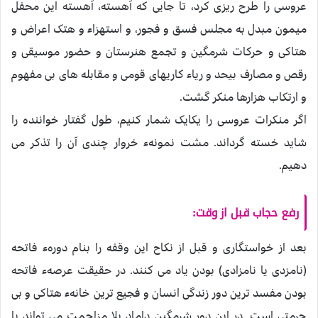
عروسی را طرح ريزی کرد، تا جايی که آهسته، آهسته اين محفل
ميمون مبدل به مجلس فسق و فجور، و استهزاء و هتک اعراض و
هتاکی و حرکات شرمگين و تجمع هنرستان و حضور موسيقی و
رقص و مصارف بيحد و رياء کاريهای قومی و مقابله های بی مفهوم
و ارتکاب هزارها منکر گشت.
اگر منکرات عروسی را يکايک شمار کنيم، طول گفتار خواننده را
شايد خسته گرداند. مشت نمونهء خروار چندی آن را تذکر می
دهيم.
رفع حجاب قبل از وقت:
بعد از خواستگاری و قبل از نکاح اين وقفه را بنام دورهء فاتحه
(نامزدی يا نامزادی) بودن ياد می کنند. در حقيقت عرصهء فاتحه
بودن مفسد ترين دور زندگی انسان و فجيع ترين خانهء هتاکی و بی
حرمتی است. در اين دور شرمگين داماد بلا مزاحمت می تواند با