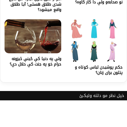
نو صحابه‌و ولې دا کار کاوه؟
شدی طلاق هستی! آیا طلاق
واقع میشود؟
ولې په دنیا کې ځینې څیزونه
حرام خو په جنت کې حلال دي؟
حکم پوشيدن لباس كوتاه و
پتلون براى زنان؟
خپل نظر مو دلته ولیکئ