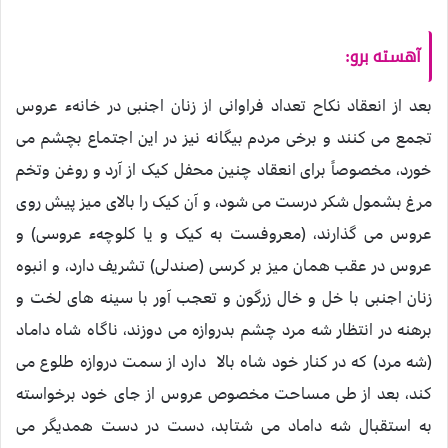
آهسته برو:
بعد از انعقاد نکاح تعداد فراوانی از زنان اجنبی در خانهء عروس
تجمع می کنند و برخی مردم بیگانه نيز در اين اجتماع بچشم می
خورد، مخصوصاً برای انعقاد چنين محفل کيک از آرد و روغن وتخم
مرغ بشمول شکر درست می شود، و آن کيک را بالای ميز پيش روی
عروس می گذارند، (معروفست به کيک و يا کلوچهء عروسی) و
عروس در عقب همان ميز بر کرسی (صندلی) تشريف دارد، و انبوه
زنان اجنبی با خل و خال زرگون و تعجب آور با سينه های لخت و
برهنه در انتظار شه مرد چشم بدروازه می دوزند، ناگاه شاه داماد
(شه مرد) که در کنار خود شاه بالا دارد از سمت دروازه طلوع می
کند، بعد از طی مساحت مخصوص عروس از جای خود برخواسته
به استقبال شه داماد می شتابد، دست در دست همديگر می