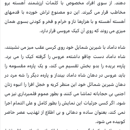
دهند. از سوی افراد مخصوص با کلمات ارزشمند آهسته برو
مخاطب قرار می گيرند. اين دو مصنوع تراش خورده با قدمهای
آهسته آهسته و با هزارها ناز و خرام و فخر و کودنی بسوی همان
ميزی می روند که روی آن کيک عروسی قرار دارد.
شاه داماد با شيرين شمايل خود روی کرسی عقب ميز می نشينند،
شاه داماد دست چاقو داشتهء عروس را گرفته کيک را می برد.
پارهء بريده را بدو بخش تقسيم می کند، و يک پارهء مقسومه را
بايد عروس در دهان شاه داماد بينداز و پارهء ديگر را شه مرد در
دهان شيرين شمائل خود اين منظر کريه و خجل افزا را انبوه زنان
اجنبی بی حجابانه تماشا می کنند و بطور عموم فلمبرداری نيز می
شود. اگر کسی جزئيات اين نمايش را بطور کامل و علی التمام اجرا
نمی کند، بعنوان ساده و دهاتی و بی اطلاع از تهذيب عصر حاضر
کوبيده می شود.