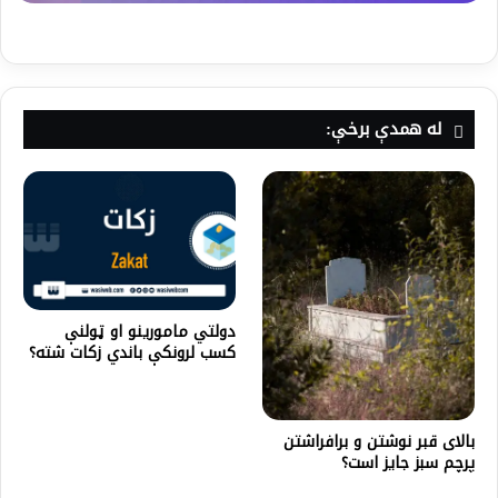
له همدې برخې:
دولتي مامورینو او ټولنې
کسب لرونکې باندي زکات شته؟
بالای قبر نوشتن و برافراشتن
پرچم سبز جایز است؟