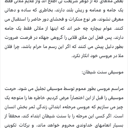
بعض ملاهای که از گوهر شريعت بی اطلاع اند واز علايم ملائی فقط
يک جامه و عمامه و ريش بلند دارند، بخاطری که ساده و دهاتی
معرفی نشوند، هر نوع منکرات و فحشای دور حاضر را استقبال می
کنند. عوام بيچاره چه خبر اند که اينها از ملائی فقط يک جامه
دارند، پس فعل اين ملای قلابی را گروهی جهلاء در فرصت ضرورت
بطور دليل پيش می کنند که اگر اين رسم ما حرام باشد، چرا فلان
ملا در عروسی خود انکار نکرد.
موسيقی سنت شيطان:
مراسم عروسی بطور عموم توسط موسيقی تجليل می شود. حرمت
موسيقی را قبل از اين اختصاراً عرض کرديم، خاطره ها را متوجه يک
چيز می سازيم که عروسی مرحلهء ابتدائی زندگی ثمر بخش انسان
است. اگر کسی اين مرحله را با سنت شيطان ابتداء کند، محققاً از
بسيار انعامهای خداوندی محروم خواهد ماند، و برکات تکوينی