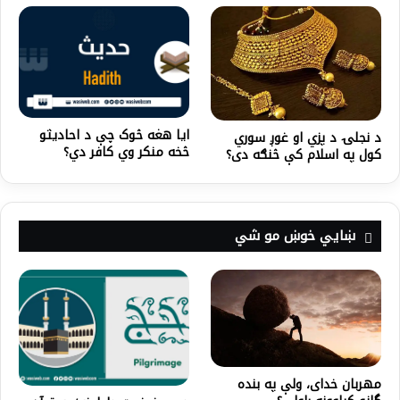
ایا هغه څوک چې د احادیثو
د نجلۍ د پزي او غوږ سوري
څخه منکر وي کافر دي؟
کول په اسلام کې څنګه دی؟
ښايي خوښ مو شي
مهربان خداى، ولې په بنده