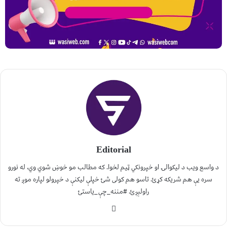
Editorial
د واسع ویب د لیکوالۍ او خپرونکي ټیم لخوا. که مطالب مو خوښ شوي وي، له نورو
سره یې هم شریکه کړئ. تاسو هم کولی شئ خپلې لیکنې د خپرولو لپاره موږ ته
راولېږئ. #مننه_چې_یاستئ