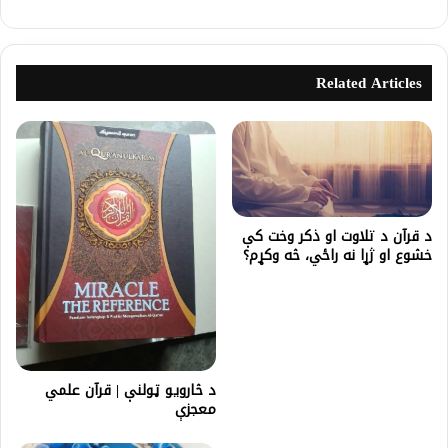
Related Articles
د قرآن د تلاوت او ذکر وخت کې
خشوع او ژړا نه راځي، څه وکړم؟
د څارویو ټولنې | قرآن علمي
معجزې