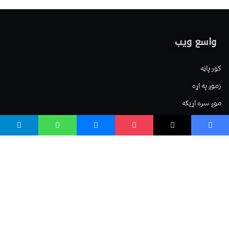
واسع ویب
کور پاڼه
زموږ په اړه
موږ سره اړیکه
مرسته کول
یوتیوب چینلونه
ټولنیزو رسنیو کې
مینو
لیکنه خپرول