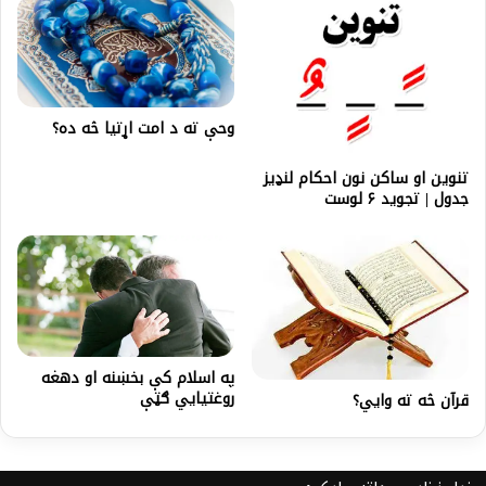
وحې ته د امت اړتیا څه ده؟
تنوین او ساکن نون احکام لنډیز
جدول | تجوید ۶ لوست
په اسلام کې بخښنه او دهغه
روغتیایي ګټې
قرآن څه ته وایي؟