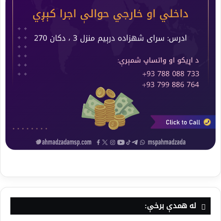
له همدې برخې: