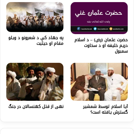
په جهاد کې د شعرونو د ويلو
حضرت عثمان (رض) – د اسلام
مقام او حيثيت
دریم خلیفه او د سخاوت
سمبول
نهی از قتل کهنسالان در جنگ
آیا اسلام توسط شمشیر
گسترش یافته است؟