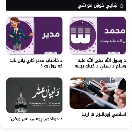
ښايي خوښ مو شي
د رسول الله صلی الله علیه
د کامیاب مدیر کاري پلان باید
وسلم د سينې د څيرلو پېښه
څه ډول وي؟
اسلامي ژورناليزم ته اړتيا
د ذوالحجې ړومبۍ لس ورځې!