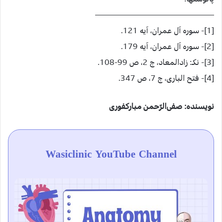
———————————————
[1]- سوره آل عمران، آیه 121.
[2]- سوره آل عمران، آیه 179.
[3]- نکـ: زادالمعاد، ج 2، ص 99-108.
[4]- فتح الباری، ج 7، ص 347.
نویسنده: صفی‌الرّحمن مبارکفوری
Wasiclinic YouTube Channel