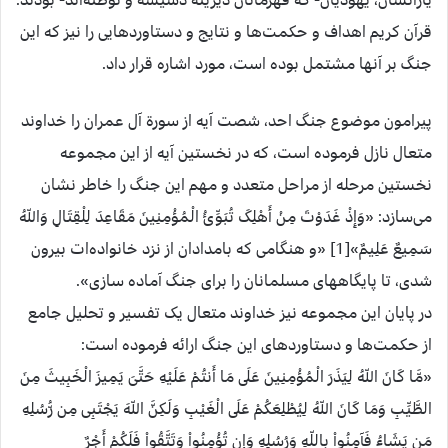
یارانشان، یهودیان- که قهرمانان دیرینة دسیسه و توطئه‌اند- بودند.
قرآن کریم اهداف و حکمت‌ها و نتایج و دستاوردهایی را نیز که این
جنگ بر آنها مشتمل بوده است، مورد اشاره قرار داد.
پیرامون موضوع جنگ احد، شصت آیه از سورة آل عمران را خداوند
متعال نازل فرموده است، که در نخستین آیه از این مجموعه
نخستین مرحله از مراحل متعدد و مهم این جنگ را خاطر نشان
می‌سازد: «وَإِذْ غَدَوْتَ مِنْ أَهْلِکَ تُبَوِّئُ الْمُؤْمِنِینَ مَقَاعِدَ لِلْقِتَالِ وَاللّهُ
سَمِیعٌ عَلِیمٌ»[1] «و هنگامی که بامدادان از نزد خانواده‌ات بیرون
شدی، تا پایگاههای مسلمانان را برای جنگ آماده سازی».
در پایان این مجموعه نیز خداوند متعال یک تفسیر و تحلیل جامع
از حکمت‌ها و دستاوردهای این جنگ ارائه فرموده است:
«مَّا کَانَ اللّهُ لِیَذَرَ الْمُؤْمِنِینَ عَلَى مَا أَنتُمْ عَلَیْهِ حَتَّىَ یَمِیزَ الْخَبِیثَ مِنَ
الطَّیِّبِ وَمَا کَانَ اللّهُ لِیُطْلِعَکُمْ عَلَى الْغَیْبِ وَلَکِنَّ اللّهَ یَجْتَبِی مِن رُّسُلِهِ
مَن یَشَاءُ فَآمِنُواْ بِاللّهِ وَرُسُلِهِ وَإِن تُؤْمِنُواْ وَتَتَّقُواْ فَلَکُمْ أَجْرٌ