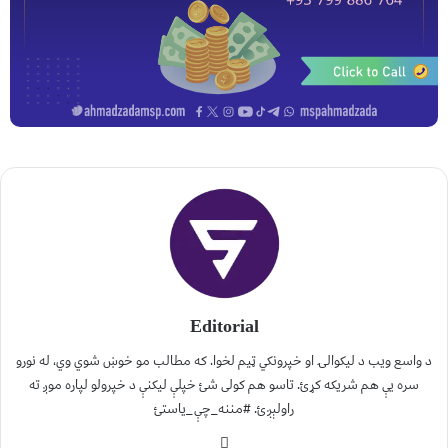
Editorial
د واسع ویب د لیکوالۍ او خپرونکي ټیم لخوا. که مطالب مو خوښ شوي وي، له نورو
سره یې هم شریکه کړئ. تاسو هم کولی شئ خپلې لیکنې د خپرولو لپاره موږ ته
راولېږئ. #مننه_چې_یاستئ