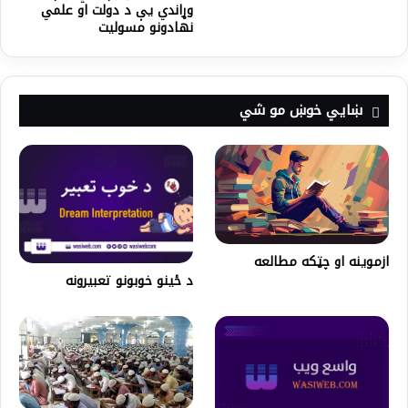
وړاندي يې د دولت او علمي
نهادونو مسوليت
ښايي خوښ مو شي
ازموينه او چټکه مطالعه
د ځینو خوبونو تعبیرونه