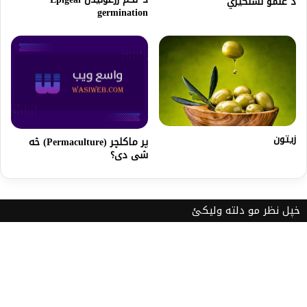
د غنمو نسلګیري
germination
زیتون
پر ماکلچر (Permaculture) څه
شی دی؟
خپل نظر مو دلته ولیکئ