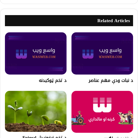
Related Articles
د نبات ودې مهم عناصر
د تخم ټوکیدنه
د تخم زرغونیدل Epigeal