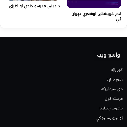
د ديني مدرسو دندې او اغېزي
ادم خویشکی اوشعري دېوان
ئې
واسع ویب
کور پاڼه
زموږ په اړه
موږ سره اړیکه
مرسته کول
یوتیوب چینلونه
ټولنیزو رسنیو کې