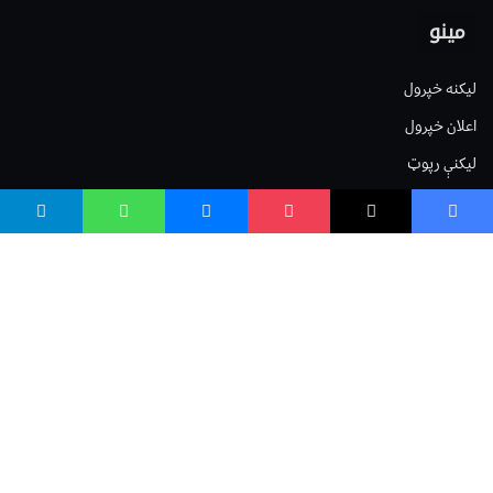
مینو
لیکنه خپرول
اعلان خپرول
لیکنې رپوټ
ستاسو نظر
Terms of Service
Privacy Policy
Cookies Policy
صافی بنسټ
صافی بنسټ Safi Foundation
واسع صافی wasisafi.com