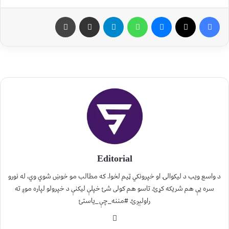
Editorial
د واسع ویب د لیکوالۍ او خپرونکي ټیم لخوا. که مطالب مو خوښ شوي وي، له نورو
سره یې هم شریکه کړئ. تاسو هم کولی شئ خپلې لیکنې د خپرولو لپاره موږ ته
راولېږئ. #مننه_چې_یاستئ