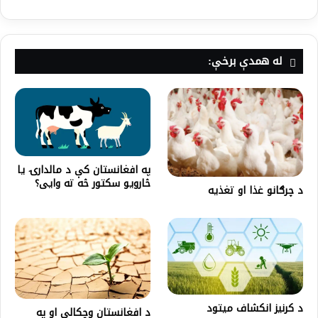
له همدې برخې:
په افغانستان کې د مالدارۍ یا
څارویو سکتور څه ته وایی؟
د چرګانو غذا او تغذیه
د کرنيز انکشاف ميتود
د افغانستان وچکالي او په