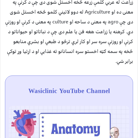
زراعت له عربي کلمې زرعه څخه اخستل شوی دی چې د کرنې په
معنی ده او Agriculture له دوو لاتیني کلمو څخه اخستل شوی
دی چې agro په معنی د ساحه او culture په معنی د کرنې او روزنې
دي. کرهنه یا زراعت هغه فن یا علم دی چې د نباتاتو او حیواناتو د
کرنې او روزنې سره سر او کار لري ترڅو د طبعي او بشري منابعو
څخه په سمه ګټه اخستو سره انسانانو ته غذایي او د اړتیا وړ توکې
برابر شي.
Wasiclinic YouTube Channel