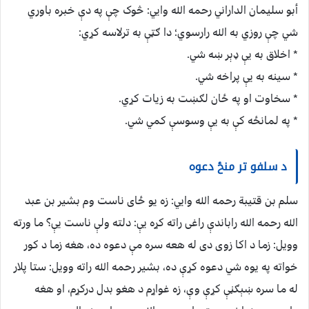
أبو سليمان الداراني رحمه الله وایي: څوک چې په دې خبره باوري
شي چې روزي به الله رارسوي؛ دا ګټې به ترلاسه کړي:
* اخلاق به یې ډېر ښه شي.
* سینه به یې پراخه شي.
* سخاوت او په ځان لګښت به زیات کړي.
* په لمانځه کې به یې وسوسې کمي شي.
د سلفو تر منځ دعوه
سلم بن قتيبة رحمه الله وایي: زه یو ځای ناست وم بشير بن عبد
الله رحمه الله راباندې راغی راته کړه یې: دلته ولې ناست یې؟ ما ورته
وویل: زما د اکا زوی دی له هعه سره مې دعوه ده، هغه زما د کور
خواته په یوه شي دعوه کړې ده، بشیر رحمه الله راته وویل: ستا پلار
له ما سره ښېګڼې کړې وې، زه غواړم د هغو بدل درکړم، او هغه