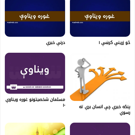
څو زرینې کرښې ۱
درنې خبرې
مسلمان شخصیتونو غوره ویناوې
۱۰
پنځه خبرې چې انسان بري ته
رسوي