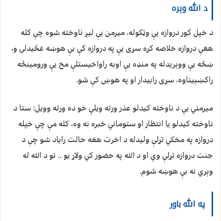
د الله وېره
د خپل کور دروازه یې وټکوله، میرمن یې لیږ ناوخته شوه چې کله
هغې دروازه خلاصه کړه سړی یې په دروازه کې بې هوښه غځیدلی و،
ښځه یې ووېریدله په منډه یې اوبه راواخیستلې مخ یې ورومینځه
راکښېیناوه، سړی رابیدار او په هوښ کې شو.
میرمني یې د ناوخته کیدلو عذر ورته ویلې خو ده ورته وویل: ستا د
ناوخته کیدلو یا انتظار او ستوماني خبره نه وه، کله مې چې خپله
دروازه په مخکي تړلې ولیدله د اخرت هغه حالت رایاد شو چې د
جنت دروازه تړلې وي او د الله په حضور کي ولاړ یو .. نو د الله له
وېري نه بې هوښه شوم.
په الله باور