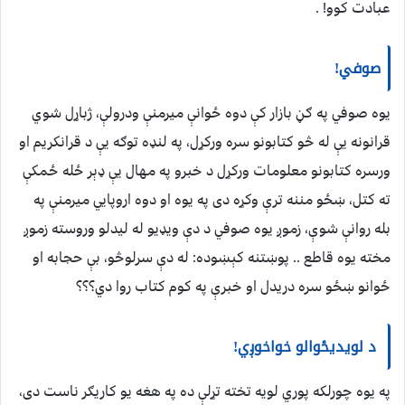
عبادت کوو! .
صوفي!
یوه صوفي په ګڼ بازار کې دوه ځوانې میرمنې ودرولې، ژباړل شوي
قرانونه یې له څو کتابونو سره ورکړل، په لنډه توګه یې د قرانکریم او
ورسره کتابونو معلومات ورکړل د خبرو په مهال یې ډېر ځله ځمکې
ته کتل، ښځو مننه ترې وکړه دی په یوه او دوه اروپایي میرمنې په
بله روانې شوې، زموږ یوه صوفي د دې ویډیو له لیدلو وروسته زموږ
مخته یوه قاطع .. پوښتنه کېښوده: له دې سرلوڅو، بې حجابه او
ځوانو ښځو سره دریدل او خبرې په کوم کتاب روا دي؟؟؟
د لویدیځوالو خواخوږي!
په یوه چورلکه پوري لویه تخته تړلې ده په هغه یو کاریګر ناست دی،