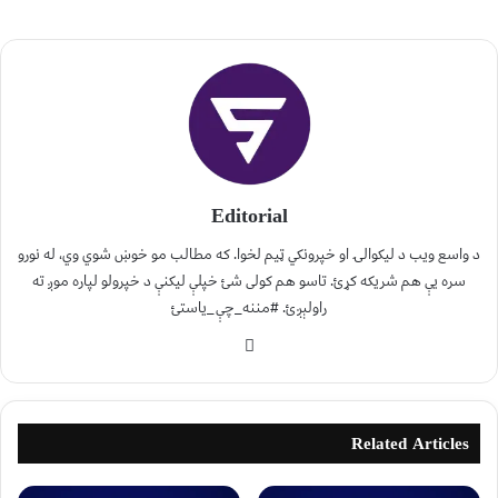
Editorial
د واسع ویب د لیکوالۍ او خپرونکي ټیم لخوا. که مطالب مو خوښ شوي وي، له نورو
سره یې هم شریکه کړئ. تاسو هم کولی شئ خپلې لیکنې د خپرولو لپاره موږ ته
راولېږئ. #مننه_چې_یاستئ
Related Articles