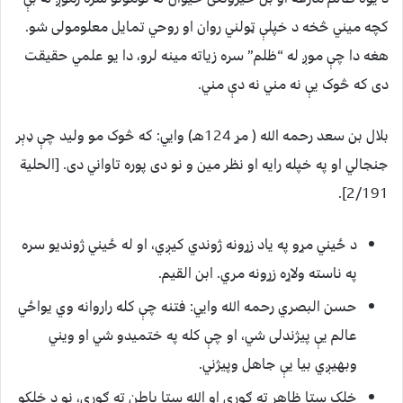
کچه میني څخه د خپلې ټولني روان او روحي تمایل معلومولی شو.
هغه دا چې موږ له “ظلم” سره زیاته مینه لرو، دا یو علمي حقیقت
دی که څوک یې نه مني نه دې مني.
بلال بن سعد رحمه الله ( مړ 124هـ) وایي: که څوک مو ولید چې ډېر
جنجالي او په خپله رایه او نظر مین و نو دی پوره تاواني دی. [الحلية
2/191].
د ځیني مړو په یاد زړونه ژوندي کیږي، او له ځیني ژوندیو سره
په ناسته ولاړه زړونه مري. ابن القیم.
حسن البصري رحمه الله وایي: فتنه چې کله راروانه وي یواځي
عالم یې پیژندلی شي، او چې کله په ختمیدو شي او ویني
وبهیږي بیا یې جاهل وپیژني.
خلک ستا ظاهر ته ګوري او الله ستا باطن ته ګوري، نو د خلکو