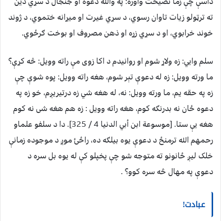
داسې چې زما نصیحت واوره: په والله دعوه او جنجال د سړي دین
ته ترټولو زیات تاوان رسوي، د سړي غیرت او میړانه ختموي، د ژوند
خوند خرابوي، او د سړي زړه او ذهن مصروف او بوخت ګرځوي.
سلم وایي: زه ولاړ شوم او روانیدم د اکا زوی مې راته وویل: څه کړې؟
ما ورته وویل: زه له دعوې تېر شوم، هغه راته وویل: پوه شوې چې
زه په حقه یم، ما ورته وویل: نه، له هغه شي زه درتیریږم، خو زه په
دعوه ځان نه بدرنګه کوم، هغه راته وویل : زه هم هغه شی نه کوم
هغه یې ستا. [موسوعة ابن أبي الدنيا 4 / 325]. دا د سلفو علماو
رحمهم الله ترمنځ د دعوې یوه بیلګه ده، راځئ موږ د موجوده زمانې
خلک لیږ ځانونو ته متوجه شو چې پخپلو کې له یوه بل سره د
دعوې په مهال څه سره کوو؟ .
عبادت!