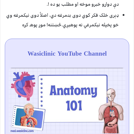
دې دواړو خبرو موخه او مطلب یو ده !.
ډېری خلک فکر کوي دوی بدمرغه دي، اصلاً دوی نیکمرغه وي
خو پخپله نیکمرغي نه پوهیږي.څښتنه! موږ پوهـ کړه
Wasiclinic YouTube Channel