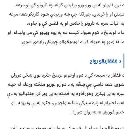
د برق تارونو ته یې ورو ورو ورنږدې کوله، په تارونو کې یو مرغه
نښتی او راځړیدی، چورلکه چې ښه ورنږدې شوه کاریګر هغه مرغه
په اتیات سره له تارونو راخلاص او په قفس کې واچاوه.
دا د لویدیځ د کوم هیواد کیسه ده په یوه ویډیو کې مې ولیدله، او
ما ته زموږ په هیواد کې د لویدیځوالو چورلکې رایادې شوې.
د قفقازیانو رواج
د قفقاز په سیمه کې د دوو اړخونو ترمنځ جګړه یوې ښځې درولی
شوی، هغه داسې چې ښځه به د دواړو لوریو منځته ورغله له خپله
سره به یې ټیکری وغورځاوه په ځمکه به یې وېړ کړ، جنګیالیو به دې
ته د احترام له پاره سترګې ښکته واچولې، جګړه به یې ودروله . او
خپلو کورونو ته به روان شول! .
د یوه ظالم مارغه او بل څیرونکی حیوان له نومونو سره زموږ له بې