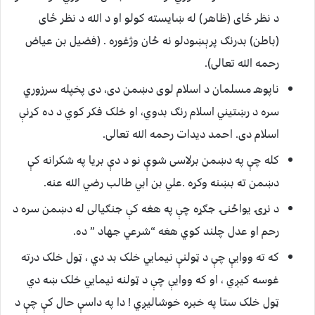
د نظر ځای (ظاهر) له ښایسته کولو او د الله د نظر ځای
(باطن) بدرنګ پرېښودلو نه ځان وژغوره . (فضیل بن عیاض
رحمه الله تعالی).
ناپوهـ مسلمان د اسلام لوی دښمن دی، دی پخپله سرزوري
سره د رښتیني اسلام رنګ بدوي، او خلک فکر کوي د ده کړنې
اسلام دی. احمد دیدات رحمه الله تعالی.
کله چې په دښمن برلاسی شوې نو د دې بریا په شکرانه کې
دښمن ته بښنه وکړه .علي بن ابي طالب رضي الله عنه.
د نړۍ یواځنۍ جګړه چې په هغه کې جنګیالی له دښمن سره د
رحم او عدل چلند کوي هغه “شرعي جهاد ” ده.
که ته ووایې چې د ټولنې نیمایي خلک بد دي ، ټول خلک درته
غوسه کیږي ، او که ووایې چې د ټولنه نیمایي خلک ښه دي
ټول خلک ستا په خبره خوشالیږي ! دا په داسې حال کې چې د