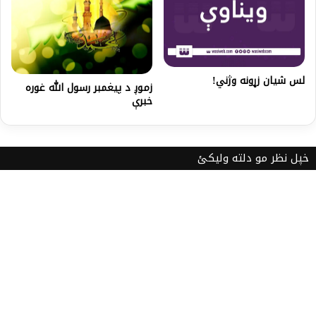
لس شیان زړونه وژني!
زموږ د پیغمبر رسول الله غوره
خبرې
خپل نظر مو دلته ولیکئ