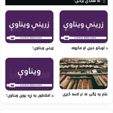
له همدې برخې:
د لویانو خبرې او فکرونه
زرینې ویناوې!
علم په ټګۍ نه تر لاسه کېږي
د افلاطون په زړه پوري ویناوي!