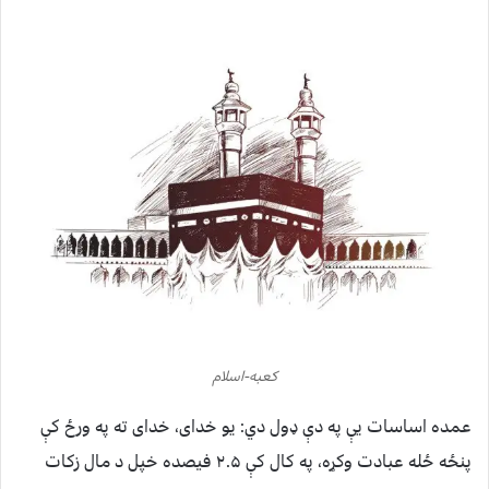
کعبه-اسلام
عمده اساسات یې په دې ډول دي: یو خدای، خدای ته په ورځ کې
پنځه ځله عبادت وکړه، په کال کې ۲.۵ فیصده خپل د مال زکات