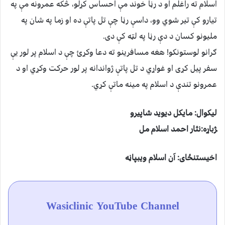
اسلام ته راغلم او د رڼا خوند مې احساس کړلو، څکه عمرونه مې په
تیارو کې تیر شوي وو، داسې رڼا چې تل پاتې ده او زما په شان په
ملیونو کسان د دې رڼا په لټه کې دی.
ګرانو لوستونکو! هغه مسافرینو ته دعا وکړﺉ چې د اسلام پر لور یې
سفر پیل کړی او غواړي د تل پاتې ژواندانه پر لور حرکت وکړي او د
عمرونو تندې د اسلام په مینه ماتې کړي.
ليكوال: مايكل ديويد شاپيرو
‍ژباړه:
نثار احمد اسلام مل
اخیستنځای: آن اسلام ویبپاڼه
Wasiclinic YouTube Channel