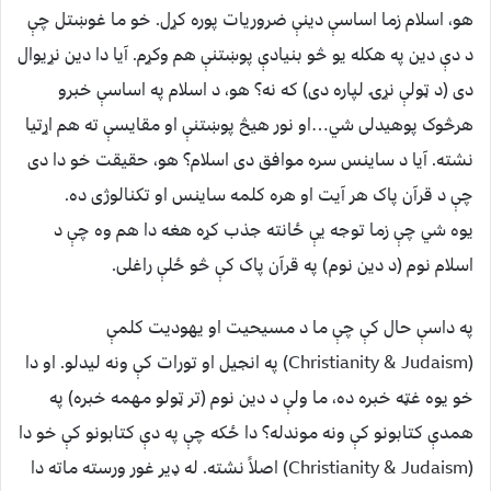
هو، اسلام زما اساسې دینې ضروریات پوره کړل. خو ما غوښتل چې
د دې دین په هکله یو څو بنیادې پوښتنې هم وکړم. آيا دا دین نړیوال
دی (د ټولې نړۍ لپاره دی) که نه؟ هو، د اسلام په اساسې خبرو
هرڅوک پوهیدلی شي…او نور هیڅ پوښتنې او مقایسې ته هم اړتیا
نشته. آيا د ساینس سره موافق دی اسلام؟ هو، حقیقت خو دا دی
چې د قرآن پاک هر آیت او هره کلمه ساینس او تکنالوژی ده.
یوه شي چې زما توجه یې ځانته جذب کړه هغه دا هم وه چې د
اسلام نوم (د دین نوم) په قرآن پاک کې څو ځلې راغلی.
په داسې حال کې چې ما د مسیحیت او یهودیت کلمې
(Christianity & Judaism) په انجیل او تورات کې ونه لیدلو. او دا
خو یوه غټه خبره ده، ما ولې د دین نوم (تر ټولو مهمه خبره) په
همدې کتابونو کې ونه موندله؟ دا ځکه چې په دې کتابونو کې خو دا
(Christianity & Judaism) اصلاً نشته. له ډیر غور ورسته ماته دا