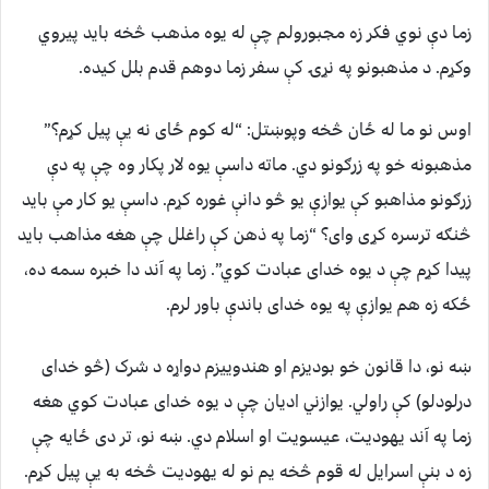
زما دې نوي فکر زه مجبورولم چې له یوه مذهب څخه باید پیروي
وکړم. د مذهبونو په نړۍ کې سفر زما دوهم قدم بلل کیده.
اوس نو ما له ځان څخه وپوښتل: “له کوم ځای نه یې پیل کړم؟”
مذهبونه خو په زرګونو دي. ماته داسې یوه لار پکار وه چې په دې
زرګونو مذاهبو کې یوازې یو څو دانې غوره کړم. داسې یو کار مې باید
څنګه ترسره کړی وای؟ “زما په ذهن کې راغلل چې هغه مذاهب باید
پیدا کړم چې د یوه خدای عبادت کوي”. زما په آند دا خبره سمه ده،
ځکه زه هم یوازې په یوه خدای باندې باور لرم.
ښه نو، دا قانون خو بودیزم او هندوییزم دواړه د شرک (څو خدای
درلودلو) کې راولي. یوازني ادیان چې د یوه خدای عبادت کوي هغه
زما په آند یهودیت، عیسویت او اسلام دي. ښه نو، تر دی ځایه چې
زه د بنې اسرایل له قوم څخه یم نو له یهودیت څخه به یې پیل کړم.