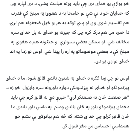
خو یوازې یو خدای دی چې باید ورته عبادت وشي، د دې لپاره چې
که خدایان څو دانې شې نو خامخا به د هغوﺉ په مینځ کې قدرت
هم تقسیم شوی وي او پدې توګه به هریو خپل ضعفونه هم لري،
دا خبره مې هم درک کړه چې که چیرته یو خدای له بل خدای سره
مخالف شي، نو ممکن بعضې ستونزې او جنګونه هم د هغوی په
مینځ کې د بعضې موضوعاتو په اړه را پیدا شي. اوس نو زما په آند
خدای یوازې یو دی.
اوس نو چې زما ککره د خدای په شتون باندې قانع شوه، ما د خدای
پیژندونکو او خدای نه پیژندونکې دواړه باورونه سره وارزول. خو زه د
“هر صنعت ځان ته صنعتګر لري” خبرې دې ته قانع کړم چې باید
دخدای پیژندوکو باور په ځان باندې ومنم. په داسې باور باندې ما
ځان قانع کړلو چې خدای شته، که څه هم بیانولای یې نشم خو
همداسې احساس مې مغز قبول کړ.