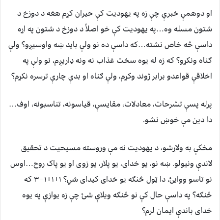
او دوهمې خبرې چې زه په یهودیت کې حیران کړم هغه د دوزخ د
شتون مسله وه…په یهودیت کې خو اصلاً د دوزخ د شتون په اړه
داسې څه خاص نشته…که داسې ده نو ولې باید ښه واوسیږو؟ ولې
ګناه ونکړو؟ که زه له یوه سخت غذاب نه ونه ډاریږم، نو ولې په
اخلاقې قواعدو برابر ژوند وکړم، ولې ګناه او بدې چارې ترسره نکړم؟
پرله پسې تشرحات، معادلات، مقایسې، قیاسونه، تناسبونه، اوف…
دا دین مې خوښ نشو.
مخکې به ولاړشو، د یهودیت نه مې وروسته مسیحیت د تحقیق
لاندې ونیولو. ښه نو، یو خدای، یو پلار، یو زوی او یو پاک روح…اوس
نو تاسو ووايئ، دا ټول څنګه یو خدای کیدای شي؟ ۱+۱+۱=۳ که
څنګه؟ په داسې حال کې نو څنګه ویلاې شئ چې زه یوازې په یوه
خدای باندې ایمان لرم؟