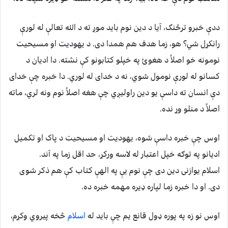
ددې خبرو ترڅنګ، آیا د دین نوم باید موږ ته د الله تعالې له لورې
رانکړل شي؟ هو، زما هدف هم همدا دی. د یهودیت او مسیحیت
نومونه خو اصلاً د هغوﺉ په خپلو کتابونو کې نشته. دا ادیان د
کسانو له لورې نومول شوي، نه د خدای له لوري. دا خبره چې خدای
دې انسان ته داسې یو دین راولیږي چې هغه اصلاً نوم ونه لري، ماته
اصلاً د منلو وړ نده.
اوس چې خبره داسې شوه، یهودیت او مسیحیت د پاک او تکمیل
ادیانو په توګه خپل اعتبار له لاسه ورکړ، حد اقل زما په آند.
اسلام یوازنی دین دی چې نوم یې په الهې کتاب کې هم ذکر شوی
دی. او دا خبره زما لپاره ډیره مهمه خبره ده.
اوس نو زه په پوره ډول قانع یم چې باید له
اسلام
څخه پیروي وکړم،