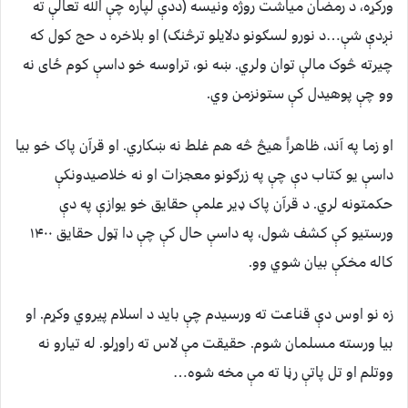
ورکړه، د رمضان میاشت روژه ونیسه (ددې لپاره چې الله تعالې ته
نږدې شې…د نورو لسګونو دلایلو ترڅنګ) او بلاخره د حج کول که
چیرته څوک مالې توان ولري. ښه نو، تراوسه خو داسې کوم ځای نه
وو چې پوهیدل کې ستونزمن وي.
او زما په آند، ظاهراً هیڅ څه هم غلط نه ښکاري. او قرآن پاک خو بیا
داسې یو کتاب دې چې په زرګونو معجزات او نه خلاصیدونکې
حکمتونه لري. د قرآن پاک ډیر علمې حقایق خو یوازې په دې
ورستیو کې کشف شول، په داسې حال کې چې دا ټول حقایق ۱۴۰۰
کاله مخکې بیان شوي وو.
زه نو اوس دې قناعت ته ورسیدم چې باید د اسلام پیروي وکړم. او
بیا ورسته مسلمان شوم. حقیقت مې لاس ته راوړلو. له تیارو نه
ووتلم او تل پاتې رڼا ته مې مخه شوه…