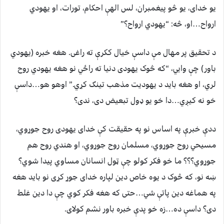
یو خدای، یو څو پیغمبران، لس الهې احکام، تورات، او یهودي
ارواح…او، څه: “يهودي ارواح؟”
د تحقيق پر مهال مې داسې خيال ککرې ته راغی. هغه خبره (یهودي
باور) چې وايي، “كه څوک یهودی دنیا ته راځي نو هغه یهودي روح
لري، او هغه باید د یهودیت مذهب تینګ کړي.” اوهو هو…داسې
خو نه کیږي…دا خو یو ډول تبعیض دی، ندی؟
ددې خبرې په اساس نو په حقیقت کې خدای یهودی روح جوړوي،
مسیحي روح جوړوي، مسلمان روح جوړوي، او هندي روح هم
جوړوي؟؟؟ ما خو فکر کولو چې ټول انسانان مساوي پیدا شوي؟
ښه نو، که څوک د یوه خاص دین لپاره خدای جوړ کړی نو باید هغه
په هماغه دین پاتې شي…حتی که هغه فکر کوي چې دا دین غلط
دی؟ داسې ده…زه خو پدې خبره باور نشم کولای.