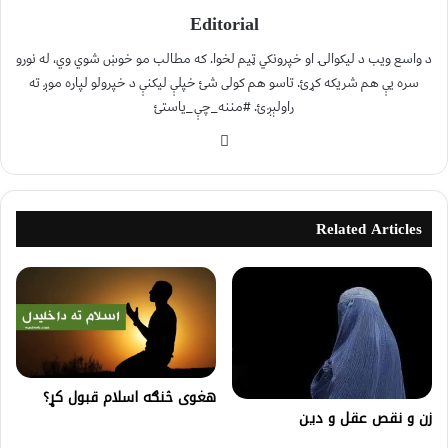
Editorial
د واسع ویب د لیکوالۍ او خپرونکي ټیم لخوا. که مطالب مو خوښ شوي وي، له نورو
سره یې هم شریکه کړئ. تاسو هم کولی شئ خپلې لیکنې د خپرولو لپاره موږ ته
راولېږئ. #مننه_چې_یاستئ
Related Articles
هغوی څنګه اسلام قبول كړ؟
زن و نقص عقل و دین