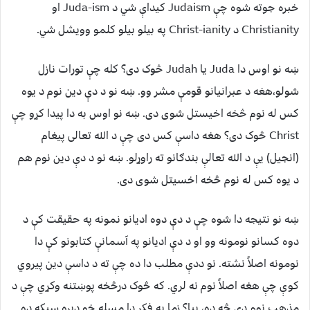
خبره جوته شوه چې Judaism کیداې شي د Juda-ism او
Christianity د Christ-ianity په بیلو بیلو کلمو وویشل شي.
ښه نو اوس دا Juda يا Judah څوک دی؟ کله چې تورات نازل
شولو،هغه د عبرانیانو قومې مشر وو. ښه نو د دې دین نوم د یوه
کس له نوم څخه اخیستل شوی دی. ښه نو اوس به دا پیدا کړو چې
Christ څوک دی؟ هغه داسې کس دی چې د الله تعالی پیغام
(انجیل) یې د الله تعالې بندګانو ته راوړلو. ښه نو د دې دین نوم هم
د یوه کس له نوم څخه اخسیتل شوی دی.
ښه نو نتیجه دا شوه چې د دې دوه ادیانو نمونه په حقیقت کې د
دوه کسانو نومونه وو او د دې ادیانو په آسمانې کتابونو کې دا
نومونه اصلاً نشته. نو ددې مطلب دا ده چې ته د داسې دین پیروي
کوې چې هغه اصلاً نوم نه لري. که څوک درڅخه پوښتنه وکړي چې د
مذهب نوم دې څه ده، بیا؟ زما په فکر دا مسله خو ډیره سپکه ده.