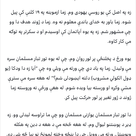
زه په اصل کې یو روسي یهودی وم. زما ازموینه په ۱۹ کلنې کې پیل
شوه. زما باور به خدای باندې معلوم نه وه. زما د ژوند هدف دا وو
چې مشهور شم. زه په یوه آپاتمان کې اوسیدم او د سکرتر په توګه
مې کار کاوه.
یوه ورځ د پخلنځې پر لور روان وم، چې له یوه تور تبار مسلمان سره
مې ولیدل. زما په یاد دي چې ورته مې ویلي وه چې “آيا زه دا ودكا (يو
ډول الکولي مشروب) دلته ایښودلی شم؟” له هغه سره مې ستړې
مشې وکړه او ورسته بیا ویده شوم. له هغې ورځې نه وروسته زما
ژوند د ژور تغیر پر لور حرکت پیل کړ.
دا تور تبار مسلمان یوازنی مسلمان وو چې ما تراوسه لیدلی وو. زه
ډیر د پوښتنو لیوال وم، له هغه څخه مې د هغه د دین په هکله
وپوښتل. ورته مې وویل چې دا پنځه وخته لمونځ نو بیا څه شی دی