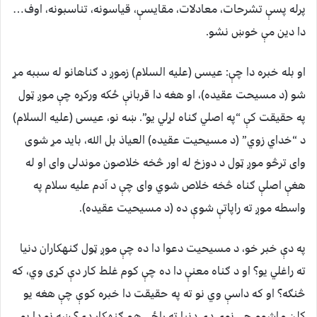
پرله پسې تشرحات، معادلات، مقایسې، قیاسونه، تناسبونه، اوف…
دا دین مې خوښ نشو.
او بله خبره دا چې: عیسی (علیه السلام) زموږ د ګناهانو له سببه مړ
شو (د مسیحت عقیده)، او هغه دا قربانې ځکه ورکړه چې موږ ټول
په حقیقت کې “په اصلي ګناه لړلي یو”. ښه نو، عیسی (علیه السلام)
د “خداي زوي” (د مسيحيت عقيده) العياذ بل الله،‌ باید مړ شوی
وای ترڅو موږ ټول د دوزخ له اور څخه خلاصون موندلی وای او له
هغې اصلې ګناه څخه خلاص شوي وای چې د آدم علیه سلام په
واسطه موږ ته راپاتې شوې ده (د مسیحیت عقیده).
په دې خبر خو، د مسیحیت دعوا دا ده چې موږ ټول ګنهکاران دنیا
ته راغلي یو؟ او د ګناه معنې دا ده چې کوم غلط کار دې کړی وي، که
څنګه؟ او که داسې وي نو ته په حقیقت دا خبره کوې چې هغه یو
کلن ماشوم چې نوی دې دنیا ته راځي هم ګنهکار دی؟ ښه نو دا یو