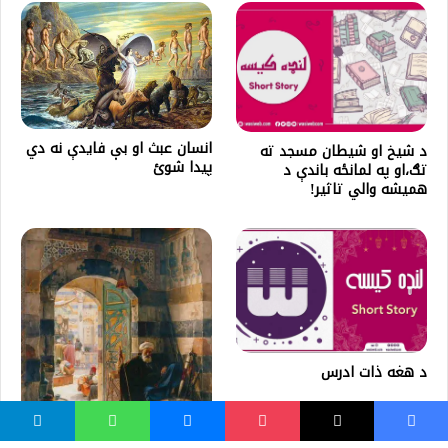
انسان عبث او بې فایدې نه دي
د شیخ او شیطان مسجد ته
پيدا شوئ
تګ،او په لمانځه باندې د
همیشه والي تاثیر!
د هغه ذات ادرس