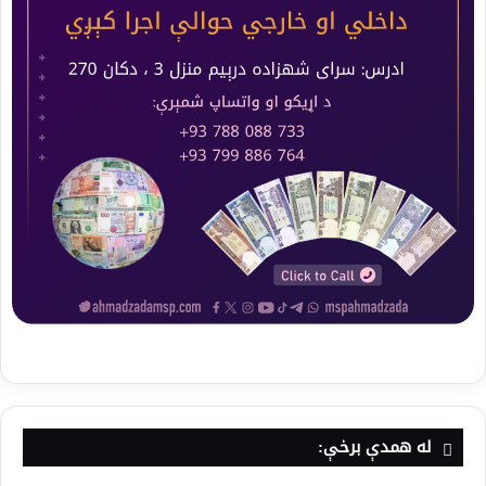
له همدې برخې: