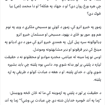
چې هره ورځ روان دی؟ او د جهاد په هکله؟ او دا محمد (ص) بیا
څوک دی؟
زموږ په خبرو اترو کې، زموږ د کوټې يو مسيحي ملګري د ویډ په نوم
هم وو. موږ یو ځای د یهود، مسیحی او مسلمان خبرو اترو
ډیالوګونه سره پیل کړل. په همدې خبرو اترو کې موږ د دې ادیانو په
مینځ کې ډیر فرقونو او ډیر مشابهتونه وموندل.
اوس نو زما مینه له عیاشی، مخدره موادو او محفلونو نه د حقیقت
لپاره د پلټنې پر لور بدله شوې وه. داسې یوه پلټنه چې باید بشپړه
شوې وای. د خدای پلټنه. او د هغه د عبادت کولو د طریقې په اړه
پلټنه.
د حقیقت پر لور د پلټنې په ازموینه کې ما له ځان څخه وپوښتل:
“زما په آند څومره خدایان شته دی چې عبادت يې وشي؟” زما په آند