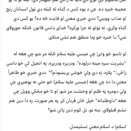
عجیبه خبره ده، چې د یوه کس د ګناه له کبله دې ټول انسانان رنج
او عذاب وويني؟ ددې خبرې معنې او فایده څه ده؟ یو کس دې
ګناه وکړي، ته ټولو ته جزا ورکړه؟ خدای داسې قانون څنګه جوړولای
شي؟ دا خبره خو زما منطق هم نشي منلای.
او تاسو خو وايئ چې عیسی علیه سلام څکه مړ شو چې هغه له
“بشريت سره مينه درلوده”. ودریږه ودریږه، په انجیل کې خو داسې
راځی::” پلاره، زه دي ولې خوشې پریښودم؟” ددې خبرې خو ظاهراً
معنې دا ده چې هغه (عیسی علیه سلام) خو حتې نه پوهیږي چې
ولې دومره په ظلم او وحشت مړ شو. او تا خو مخکې وویل چې
هغه “داوطلبانه” خپل ځان قربان کړ. په هر صورت، زه دا دین هم
نشم قبلولای. ښه نو، بل کوم دین پاتې شو؟
اسلام! د اسلام معنې تسلیمدل.