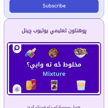
Subscribe
پوهنتون تعلیمي یوتیوب چینل
چینل سبسکرایب او شریک کړئ