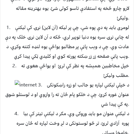
لارو چارو څخه په استفادې تاسو کولی شئ، يوه بهترینه مقاله
وليکئ.
1. لومړی بايد په دې پوه شې، چې پر ليکه (آن لاين) نړۍ کې ليکنې
له چابي نړۍ سره يوه دنيا توپير لري، ځکه د آن لاين نړۍ خلک په دې
عادت وي، چې د وېب پاڼې پر مطالبو يواځې يوه لنډه کتنه وکړي، د
وېب پاڼې صفحه زر زر ښکته پورته کوي او کليدي ټکي پيدا کړي.
2. خپل مخاطبین همېشه په نظر کې لرﺉ او يواځې هغوی ته
مطلب وليکئ.
3. د خپلې ليکنې لپاره يو جالب او زړه راښکونکی
عنوان غوره کړﺉ، چې د خلکو پام ځان ته را واړوي او د لوستلو شوق
په کې پيدا شي.
4. د ليکنې عنوان مو بايد وړوکی وي، مګر د لیکنې تيتر کې بیا
پوره آزادي لرﺉ، تر څو لوستونکی د لږ وخت لپاره له ځان سره
خامخا وساتي.