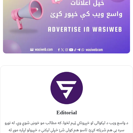
Editorial
د واسع ویب د لیکوالۍ او خپرونکي ټیم لخوا. که مطالب مو خوښ شوي وي، له نورو
سره یې هم شریکه کړئ. تاسو هم کولی شئ خپلې لیکنې د خپرولو لپاره موږ ته