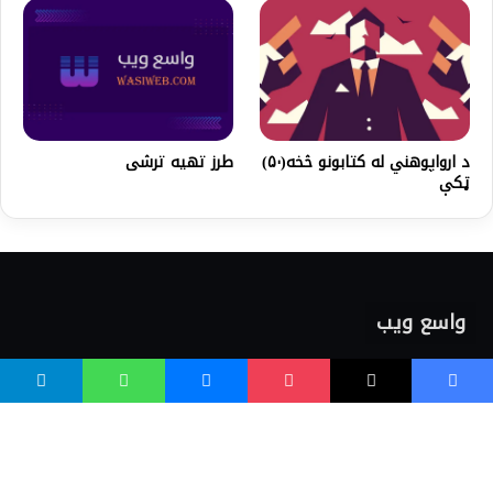
د ارواپوهني له کتابونو څخه(۵۰)
طرز تهیه ترشی
ټکې
واسع ویب
کور پاڼه
زموږ په اړه
موږ سره اړیکه
مرسته کول