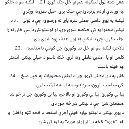
هغې شته ټول لينکونه هم یو ځل چک کړﺉ. 21. ليکنه مو د خلکو
په وړاندې ازاده پرېږدﺉ چې خلک پرې خپل نظرونه ورکړي.
22. ليکنه په يوې داسې جملې سره پای ته ورسوﺉ، چې د ټولې
لیکنې محتوا په کې خلاصه شوي وي، او لوستونکی داسې ځان ته را
جلب کړي، چې د ليکنې په ټول هدف پوه شوی وي.
23. بالاخره لیکنه مو يو ځل بيا وګورﺉ، چې کومې نا مناسبه
کلمې او يا املايي غلطي ونه لري، ځکه تاسو د خپلې ليکنې اېډېټر
په خپله ياست.
24. ځان په دې مطئن كړﺉ، چې د ليکنې محتويات په خپل منځ
کې مناسب تړون، سره پیوسته او ښه ترتیب لري.
بيا يې وګورﺉ، بيا يې وګورﺉ او بالاخره بيا يې وګورﺉ، چې تر څو ښه
مطمئن شئ، چې د ليکنې هر څه جوړ دی.
د يوې ليکنې د ليکلو لپاره خپلې آخري استعداد څخه ګټه واخلئ او
له “غوره” څخه د “تر ټولو غوره” په لټه کې شئ.