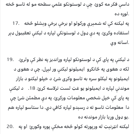
داسې فکر مه کوﺉ، چې د لوستونکو علمي سطحه مو له تاسو څخه
لوړه ده.
17. په لیکنه کې له شمېرې ورکولو او برخې برخې وېشلو څخه
استفاده وکړﺉ، په دې ډول د لوستونکي لپاره د ليکنې تعقيبول ډېر
اسانه وي.
19. د ليکنې په پای کې د لوستونکو لپاره وړانديز په نظر کې ولرﺉ،
لکه د هغوی په ځانګړو ایمیلونو ليکنې ور لېږل، چې د هغوی د
ايميلونو په ليکلو سره به تاسو وکړی شئ، د خپلو لیکنو د بازار
موندنې لپاره د ايميلونو يو غټ لست ترلاسه کړﺉ. 18. د ليکنې
په پای کې خپل شخصي معلومات ورکړﺉ، په دې مطمئن شئ چې
دا معلومات تاسو ته د رسېدو لپاره کافي دي. دا ستاسو لپاره هم
يو ډول وړيا بازار موندنه ده.
20. ليکنه انټرنېټ له ورپورته کولو څخه مخکې پوره وګورﺉ او په