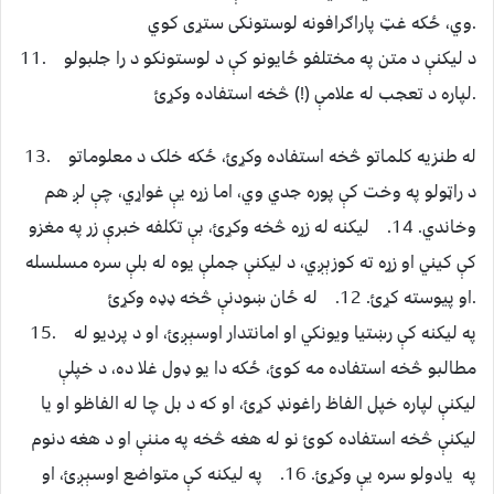
وي، ځکه غټ پاراګرافونه لوستونکی ستړی کوي.
11. د لیکنې د متن په مختلفو ځايونو کې د لوستونکو د را جلبولو
لپاره د تعجب له علامې (!) څخه استفاده وکړﺉ.
13. له طنزيه کلماتو څخه استفاده وکړﺉ، ځکه خلک د معلوماتو
د راټولو په وخت کې پوره جدي وي، اما زړه يې غواړي، چې لږ هم
وخاندي. 14. ليکنه له زړه څخه وکړﺉ، بې تکلفه خبرې زر په مغزو
کې کيني او زړه ته کوزېږي، د لیکنې جملې يوه له بلې سره مسلسله
او پيوسته کړﺉ. 12. له ځان ښودنې څخه ډډه وکړﺉ.
15. په لیکنه کې رښتيا ویونکي او امانتدار اوسېږﺉ، او د پرديو له
مطالبو څخه استفاده مه کوﺉ، ځکه دا يو ډول غلا ده، د خپلې
ليکنې لپاره خپل الفاظ راغونډ کړﺉ، او که د بل چا له الفاظو او يا
لیکنې څخه استفاده کوﺉ نو له هغه څخه په مننې او د هغه دنوم
په يادولو سره يې وکړﺉ. 16. په لیکنه کې متواضع اوسېږﺉ، او