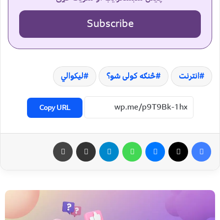
Subscribe
انترنت
څنګه کولی شو؟
لیکوالي
Copy URL