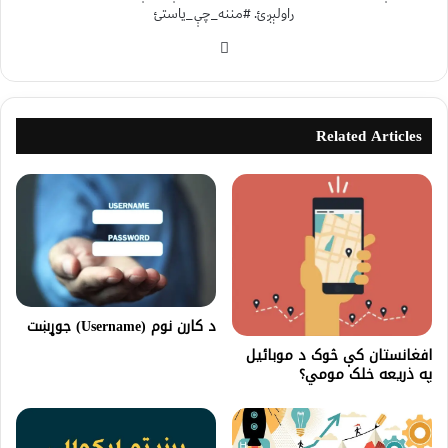
راولېږئ. #مننه_چې_یاستئ
Related Articles
د کارن نوم (Username) جوړښت
افغانستان کې څوک د موبائيل
په ذریعه خلک مومي؟