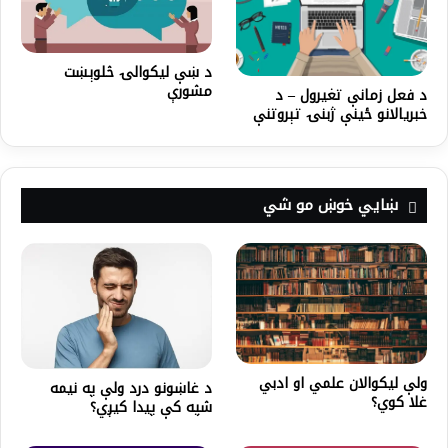
د ښې لیکوالۍ څلوېښت
مشورې
د فعل زمانې تغیرول – د
خبریالانو ځینې ژبنۍ تېروتنې
ښايي خوښ مو شي
ولې ليکوالان علمي او ادبي
د غاښونو درد ولې په نیمه
غلا کوي؟
شپه کې پیدا کیږي؟