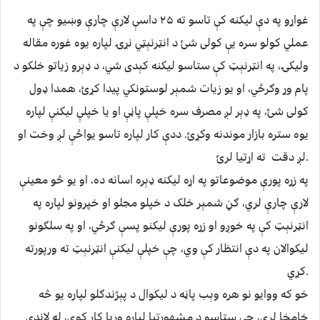
غواړو په دې ليکنه کې تاسو ته ۲۵ داسې لارې چارې وښيو چې په
عملي کولو سره يې کولی شئ د انټرنېټي نړۍ لپاره يوه غوره مقاله
وليکۍ، په انټرنېټ کې ستاسو لیکنه کېدی شي، د ډېرو زياتو خلکو د
پام وړ وګرځي، او يو زيات شمېر لوستونکي پيدا کړﺉ، همدا ډول
کولی شئ، په ډېر لږ مصرف سره خپلې پاڼې او يا خپلې ليکنې لپاره
يوه ستره بازار موندنه وکړﺉ. ددې کار لپاره تاسو يواځې لږ وخت او
لږ دقت ته اړتيا لرﺉ.
په زړه پورې موضوعاتو په اړه لیکنه ډېره اسانه ده، او يو څو معينې
لارې چارې لري، ګڼ شمېر خلک د خپلو مجلو او خپرونو لپاره په
انټرنېټ کې په خوږو او زړه پورې لیکنو پسې ګرځي، او په سلګونو
ليکوالان په دې انتظار کې وي، چې خپلې ليکنې انټرنېټ ته ورپورته
کړي.
خو که ووايو نو هره وېب پاڼه د ليکوال د پېژندګلو لپاره يو څه
خامخا لري، چې ستاسو د مشهورتيا لپاره وړيا کار کوي، له لاندې