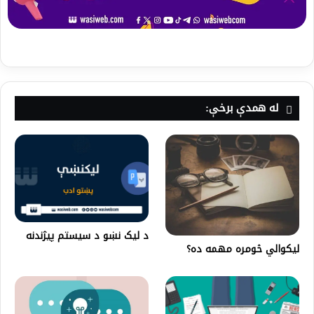
له همدې برخې:
د لیک نښو د سیستم پیژندنه
لیکوالي څومره مهمه ده؟