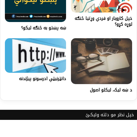
خپل کاروبار او فردي وړتیا څنګه
لوړه کړو؟
ښه پښتو به څنګه لیکو؟
دانټرنیټي ادرسونو پیژندنه
د ښه لیک، لیکلو اصول
خپل نظر مو دلته ولیکئ