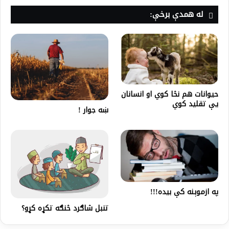
له همدې برخې:
حیوانات هم نڅا کوي او انسانان
یې تقلید کوي
ښه جوار !
په ازموېنه کې بیده!!!
تنبل شاګرد څنګه تکړه کړو؟