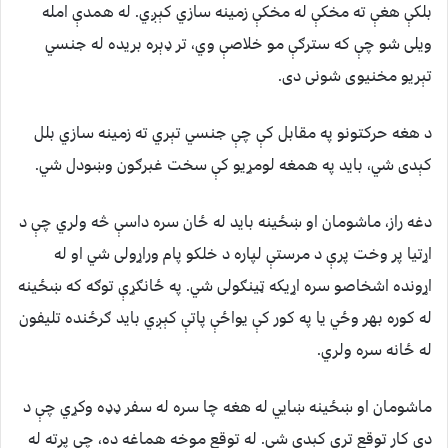
بلکې هغې ته مخکې له مخکې زمینه سازي کېږي. له همدې امله
ویلی شو چې که سترګې مو خلاصې وي، تر ډېره بریده له جنسي
تېریو مخنیوی شونی دی.
د هغه حرکتونو په مقابل کې چې جنسي تېري ته زمینه سازي بلل
کېدی شي، باید په همغه لومړیو کې سخت غبرګون وښودل شي.
دغه راز، ماشومان او ښځینه باید له ځان سره داسې څه ولري چې د
اړتیا پر وخت پرې د مرستې لپاره د خلکو پام وراړولی شي او له
اړونده اشخاصو سره اړیکه ټینګولی شي. په ځانګړې توګه که ښځینه
له کوره بهر وځي یا په کور کې یواځې پاتې کېږي باید ګرځنده تلیفون
له ځانه سره ولري.
ماشومان او ښځینه ښایي له هغه چا سره له سفر ډډه وکړي چې د
دې کار توقع ترې کېدی شي. له توقع موخه هماغه ده، چې پرته له