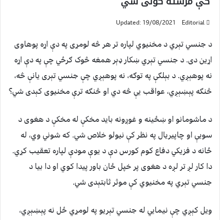
کې مرسته کولی شي
Updated: 19/08/2021
Editorial
د جنسي تېري د مخنیوي لپاره تر هر څه لومړی په دې اړه پوهاوی
اړین دی. د جنسي تېري ښکار ډېر همغه څوک ګرځي چې په دې اړه
نه پوهېږي. د بېلګې په توګه، نه پوهېږي چې جنسي تېری یانې څه،
څنګه پېښېږي، عواقب یې څه دي او څنګه ترې مخنیوی کېدی شي؟
د ماشومانو او ښځینه و غوږونه باید مخکې له مخکې د هغوی د
سویې او چاپيریال په نظر کې نیولو خلاص شي. که شوني وي، له
ځانه د فزیکي دفاع کوم کورس دې د یوې مودې لپاره تعقیب کړي.
دا کار لږ تر لږه د هغوی پر خپل ځان باور پیدا کوي او دا بیا د
جنسي تېري په مخنیوي کې موثر ثابتېدی شي.
ویل کېږي چې نیمایي له جنسي تېریو په لومړي ځل نه پېښېږي،