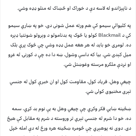
د ناپېژاندو له لاسه دې د خوراک او څښاک له منلو ډډه وشي.
په کلیوالي سیمو کې هم ورته عمل شونی دی، خو په ښاري سیمو
کې د Blackmail کولو یا څوک په بدنامولو د وېرولو شونتیا ډېره
ده. لومړی خو باید له هر هغه عمل ډډه وشي چې څوک پرې بلک
میل کېدی شي. بیا که داسې وشول، ښه دا ده چې د کورنۍ له غړو
او نږدې ملګرو مرسته وغوښتل شي.
چیغې وهل، فریاد کول، مقاومت کول او ان خبرې کول له جنسي
تېری مخنیوی کولی شي.
ښځینه ښايي فکر وکړي چې چیغي وهل به یې نوم بد کړي، سمه
ده، خو دا شرم له جنسي تېري تر وروسته د شرم په مقابل کې هیڅ
دی. دوی نه پوهېږي چې څومره ښځینه هره ورځ له دې امله خپل