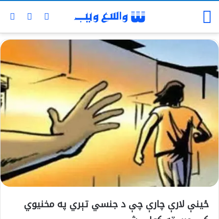
ځینې لارې چارې چې د جنسي تېري په مخنیوي