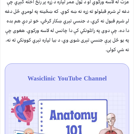
عزت له لاسه ورکوي او د ټول عمر لپاره د زړه پر رنځ اخته کېږي چې
دغه لږ شرم قبلولو ته زړه نه ښه کوي. که ښځینه په لومړي ځل دغه
لږ شرم قبول نه کړي، د جنسي تېري ښکار ګرځي، خو تر دې هم بده
دا ده، چې دوی په راتلونکي کې دا چانس له لاسه ورکوي. هغوی چې
په یو ځل پرې جنسي تېری شوی وي، د بیا لپاره تېري کوونکي ته نه،
نه شي کولی.
Wasiclinic YouTube Channel