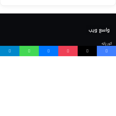
واسع ویب
کور پاڼه
زموږ په اړه
موږ سره اړیکه
مرسته کول
یوتیوب چینلونه
ټولنیزو رسنیو کې
مینو