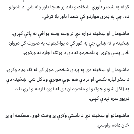
ګوته په شمېر باوري اشخاصو باید پر هیچا باور ونه شي. د یادولو
ده، چې په ډېری مواردو کې همدا باور بلا ګرځي.
ماشومان او ښځینه دواړه دې تر وسه وسه یواځې نه پاتې کېږي.
ښځینه و ته ښایي چې په کور کې د یواځیتوب په صورت کې دروازه
ځان پسې وتړي او نامحرمو ته دې د ورتګ اجازه نه ورکوي.
ماشومان او ښځینه دې په پردي شخصي موټر کې له تګ ډډه وکړي.
د سفر لپاره تکسي او تر دې هم لویې موټرې وټاکل شي. ښځینه دې
په ټاکل شویو چوکیو او ماشومان دې له نورو نارینه و لرې یا د
ډریور سره نږدې کېني.
ماشومانو او ښځینه دې د ناستې ولاړې پر وخت قوې، محکمه او پر
ځان ډاډه واوسي.