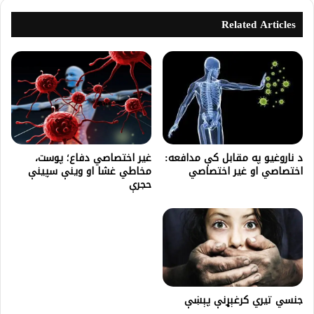
Related Articles
د ناروغيو په مقابل کې مدافعه‌:
غير اختصاصي دفاع؛ پوست،
اختصاصي او غیر اختصاصي
مخاطي غشا او وينې سپينې
حجرې
جنسي تیري کرغېړنې پېښې