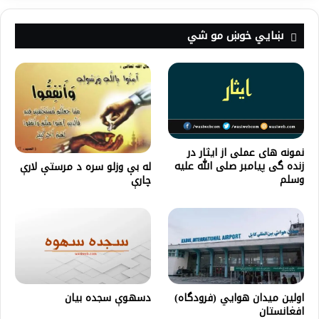
ښايي خوښ مو شي
نمونه های عملی از ايثار در
زنده گی پیامبر صلی الله علیه
له بې وزلو سره د مرستې لارې
وسلم
چارې
اولين ميدان هوايي (فرودگاه)
دسهوې سجده بیان
افغانستان