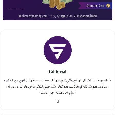
Editorial
د واسع ویب د لیکوالۍ او خپرونکي ټیم لخوا. که مطالب مو خوښ شوي وي، له نورو
سره یې هم شریکه کړئ. تاسو هم کولی شئ خپلې لیکنې د خپرولو لپاره موږ ته
راولېږئ. #مننه_چې_یاستئ