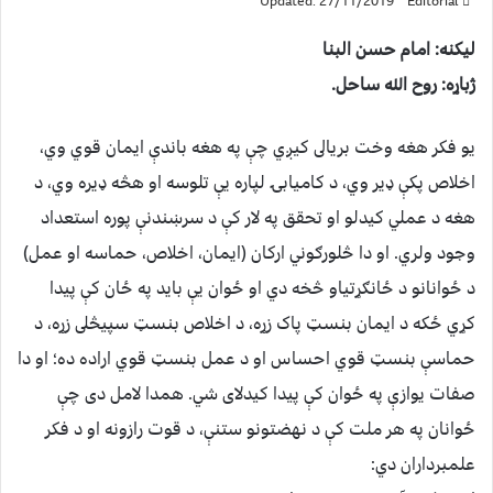
Updated: 27/11/2019
Editorial
ليكنه: امام حسن البنا
ژباړه: روح الله ساحل.
یو فکر هغه وخت بريالى كيږي چې په هغه باندې ایمان قوي وي،
اخلاص پکې ډیر وي، د کامیابۍ لپاره یې تلوسه او هڅه ډیره وي، د
هغه د عملي کیدلو او تحقق په لار کې د سرښندنې پوره استعداد
وجود ولري. او دا څلورګوني ارکان (ایمان، اخلاص، حماسه او عمل)
د ځوانانو د ځانګړتیاو څخه دي او ځوان یې باید په ځان کې پیدا
کړي ځکه د ایمان بنسټ پاک زړه، د اخلاص بنسټ سپيڅلى زړه، د
حماسې بنسټ قوي احساس او د عمل بنسټ قوي اراده ده؛ او دا
صفات يوازې په ځوان كې پیدا کیدلای شي. همدا لامل دى چې
ځوانان په هر ملت کې د نهضتونو ستنې، د قوت رازونه او د فکر
علمبرداران دي: