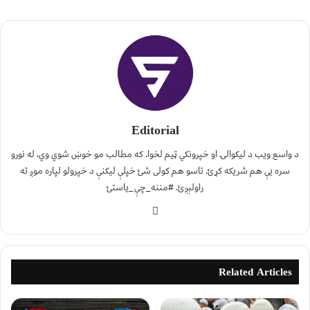
Editorial
د واسع ویب د لیکوالۍ او خپرونکي ټیم لخوا. که مطالب مو خوښ شوي وي، له نورو
سره یې هم شریکه کړئ. تاسو هم کولی شئ خپلې لیکنې د خپرولو لپاره موږ ته
راولېږئ. #مننه_چې_یاستئ
Related Articles