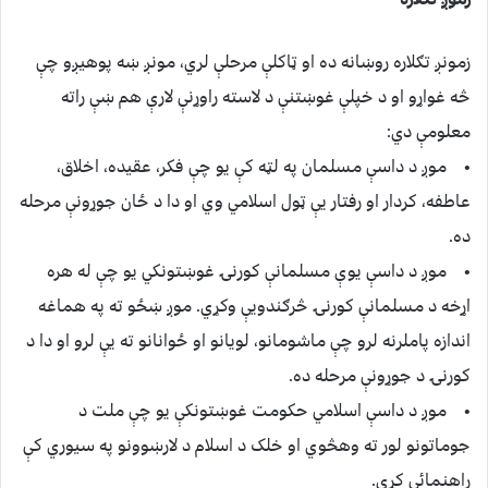
زمونږ تګلاره روښانه ده او ټاكلې مرحلې لري، مونږ ښه پوهیږو چې
څه غواړو او د خپلې غوښتنې د لاسته راوړنې لارې هم ښې راته
معلومې دي:
• موږ د داسې مسلمان په لټه کې یو چې فکر، عقیده، اخلاق،
عاطفه، کردار او رفتار يې ټول اسلامي وي او دا د ځان جوړونې مرحله
ده.
• موږ د داسې یوې مسلمانې کورنۍ غوښتونکي یو چې له هره
اړخه د مسلمانې كورنۍ څرګندويې وكړي. موږ ښځو ته په هماغه
اندازه پاملرنه لرو چې ماشومانو، لویانو او ځوانانو ته يې لرو او دا د
کورنۍ د جوړونې مرحله ده.
• موږ د داسې اسلامي حکومت غوښتونکې یو چې ملت د
جوماتونو لور ته وهڅوي او خلک د اسلام د لارښوونو په سیوري کې
راهنمائي کړي.