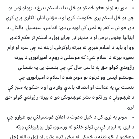
• موږ په ټولو هغو ځمکو یو ځل بیا د اسلام بیرغ د رپولو ژمن يو
چې يو ځل اسلام پرې حکومت کړی او د مؤذن اذان انګازې پرې كړې
دي خو نن د کفر په لمن کې لویدلي دي؛ اندلس، سیسیل، بالکان، د
ایټالیا جنوبي برخې او د مدیترانې جزایر ټول د اسلام تر حکم لاندې
وو او باید د اسلام غیږې ته بیرته راوګرځي، اړینه ده چې سره او آرام
بحیره بیرته د اسلام شي؛ که موسلني د روم د امپراتورۍ د بیرته
راژوندي کولو حق په داسې حال کې چې بنسټ یې په نفساني
غوښتنو ایښی وو درلود نو مونږ هم د اسلام د امپراتورۍ چې
بنسټ یې په عدالت او انصاف باندې ولاړ دی او د خلکو په منځ کې
د لارښوونې د وړانګو د نشر غوښتونکی دی د بیرته راژوندي کولو حق
لرو.
• مونږ په نړۍ کې د خپل دعوت د اعلان غوښتونکي یو، غواړو چې
د نړۍ په لروبر کې یې ټولو خلکو ته ورسوو، ټول زورلرونکي ورته
وهڅوو تر څو فتنه د ځمكې له مخې كډه وكړي او ټول د الله (جل