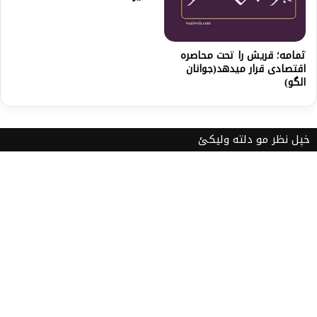
ثمامه؛ قریش را تحت محاصره
اقتصادی قرار میدهد(جوانان
الگو)
خپل نظر مو دلته ولیکئ