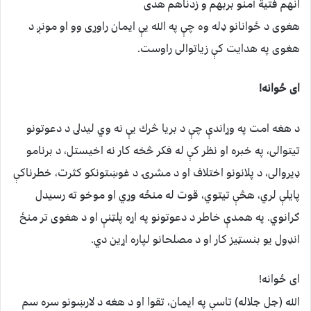
انهم فتیة آمنو بربهم و زدناهم هدی
هغوی د ځوانانو ډله وه چې په الله يې ایمان راوړی وو او مونږ د
هغوی په هدایت کې زیاتوالی راوست.
اى ځوانه!
د هغه امت په وړاندې چې د بريا څرك يې نه وي ليدلى د دعوتونو
تیتوالی، په خبره او نظر کې له فکر څخه کار نه اخیستل، د برنامو
ډیروالی، د پلانونو اختلاف او د مشرۍ د غوښتونکو كثرت، خطرناكې
پايلې لري، هڅې تيتوي، قوت له منځه وړي او موخو ته رسیدل
ګرانوي. په همدې خاطر د دعوتونو په اړه پلټنې او د هغوی تر منځ
انډول یو بنسټیز کار او د مصلحانو لپاره اړین دي.
اى ځوانه!
الله (جل جلاله) تاسې په ایمان، تقوا او د هغه د لارښونو سره سم