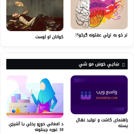
تر څو به تړلي عقلونه ګرځو؟!
ځوانان او لوست
ښايي خوښ مو شي
راهنمای کاشت و تولید نهال
د افغاني خوړو پخلي یا آشپزي
پسته
10 غوره چینلونه