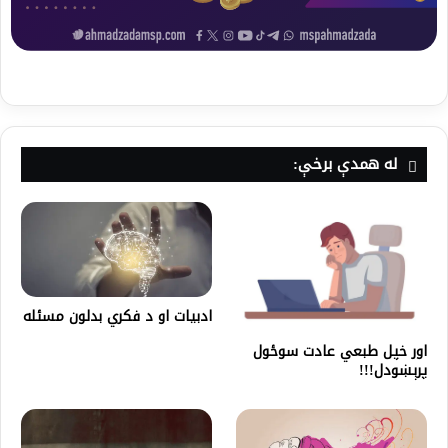
له همدې برخې:
ادبیات او د فکري بدلون مسئله
اور خپل طبعي عادت سوځول
پرېښودل!!!