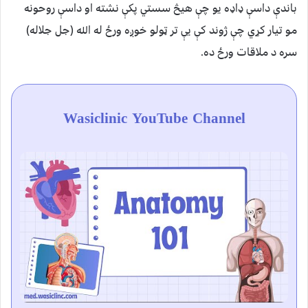
باندې داسې ډاډه یو چې هیڅ سستي پکې نشته او داسې روحونه
مو تیار کړي چې ژوند کې یې تر ټولو خوږه ورځ له الله (جل جلاله)
سره د ملاقات ورځ ده.
Wasiclinic YouTube Channel