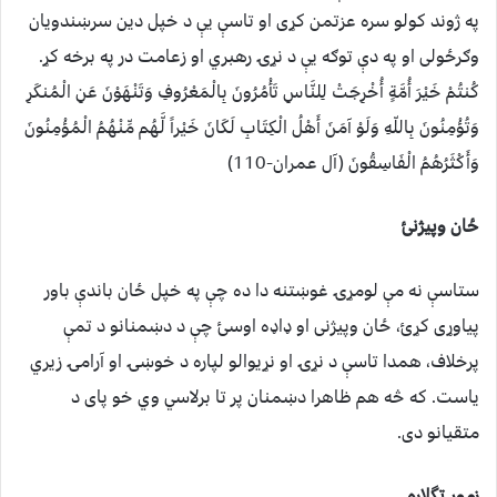
په ژوند كولو سره عزتمن كړی او تاسې یې د خپل دین سرښندویان
وګرځولی او په دې توګه يې د نړۍ رهبري او زعامت در په برخه کړ.
كُنتُمْ خَيْرَ أُمَّةٍ أُخْرِجَتْ لِلنَّاسِ تَأْمُرُونَ بِالْمَعْرُوفِ وَتَنْهَوْنَ عَنِ الْمُنكَرِ
وَتُؤْمِنُونَ بِاللّهِ وَلَوْ آمَنَ أَهْلُ الْكِتَابِ لَكَانَ خَيْراً لَّهُم مِّنْهُمُ الْمُؤْمِنُونَ
وَأَكْثَرُهُمُ الْفَاسِقُونَ (آل عمران-110)
ځان وپيژنئ
ستاسې نه مې لومړۍ غوښتنه دا ده چې په خپل ځان باندې باور
پياوړى كړئ، ځان وپیژنى او ډاډه اوسئ چې د دښمنانو د تمې
پرخلاف، همدا تاسې د نړۍ او نړیوالو لپاره د خوښۍ او آرامۍ زيري
ياست. که څه هم ظاهرا دښمنان پر تا برلاسي وي خو پای د
متقیانو دی.
زموږ تگلاره