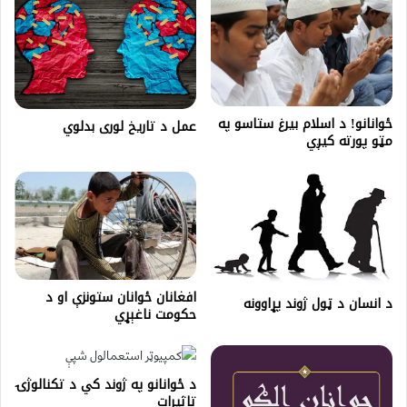
ځوانانو! د اسلام بیرغ ستاسو په
عمل د تاريخ لوری بدلوي
مټو پورته کیږي
افغانان ځوانان ستونزې او د
د انسان د ټول ژوند پړاوونه
حکومت ناغېړي
د ځوانانو په ژوند کي د تکنالوژۍ
تاثیرات