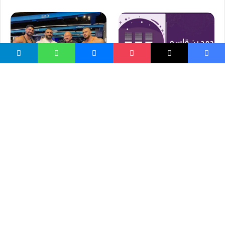
محمد بن القاسم | اسلامي
ایډیال ځوانان
ایرانی هادي چوپان د نړۍ د
ښکلا اتل
واسع ویب
کور پاڼه