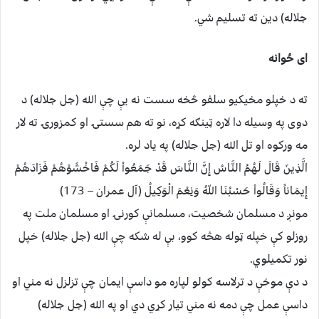
جلاله) دین ته تسلیم شي.
اى ځوانه
ته د خپلو مخيكيو سلفو څخه سست نه یې چې الله (جل جلاله) د
دوی په وسیله دا لاره ټینګه کړه، نو ته هم سستۍ او کمزورۍ ته لار
مه ورکوه او تل الله (جل جلاله) په یاد لره.
الَّذِينَ قَالَ لَهُمُ النَّاسُ إِنَّ النَّاسَ قَدْ جَمَعُواْ لَكُمْ فَاخْشَوْهُمْ فَزَادَهُمْ
إِيمَاناً وَقَالُواْ حَسْبُنَا اللّهُ وَنِعْمَ الْوَكِيلُ (آل عمران – 173)‏
مونږ د مسلمان شخصیت، مسلمانې کورنۍ او مسلمان ملت په
روزلو كې خپله ټوله هڅه كوو، بې له شکه چې الله (جل جلاله) خپل
نور تکمیلوي.
د دې موخې د ترلاسه كولو لپاره مو داسې ایمان چې تزلزل نه مني او
داسې عمل چې دمه نه مني تیار کړي دي او په الله (جل جلاله)