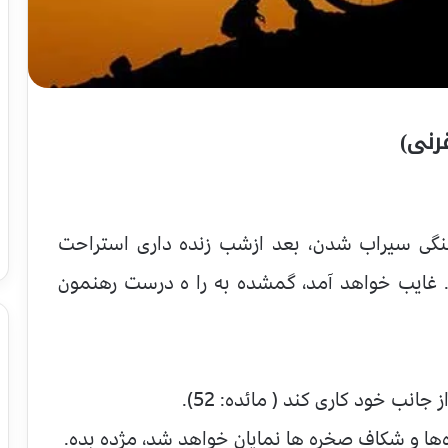
رنی)
شنگی سیراب شدن، بعد ازشب زنده داری استراحت
. غایب خواهد آمد، گمشده به را ه درست رهنمون
جانب خود كاری كند ( مائده: 52).
ه‌ها و شکاف صخره ها نمایان خواهد شد، مژده بده.