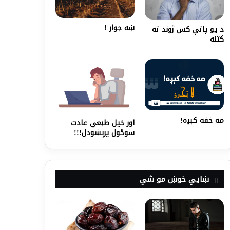
ښه جوار !
د یو پاتې کس ژوند ته
کتنه
مه خفه کېږه!
اور خپل طبعي عادت
سوځول پرېښودل!!!
ښايي خوښ مو شي