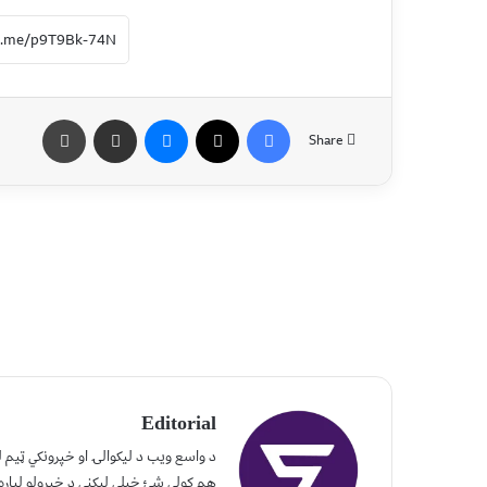
Share
Editorial
د واسع ویب د لیکوالۍ او خپرونکي ټیم
هم کولی شئ خپلې لیکنې د خپرولو لپاره