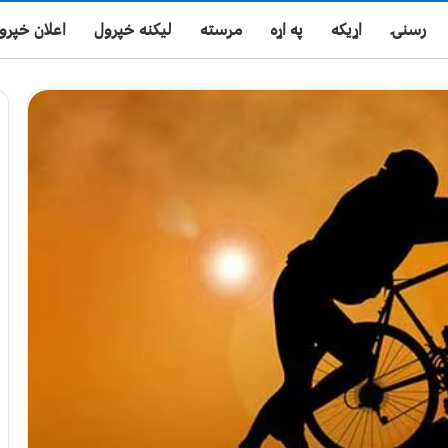
رسنۍ
اړیکه
په اړه
مرسته
لیکنه خپرول
اعلان خپرو