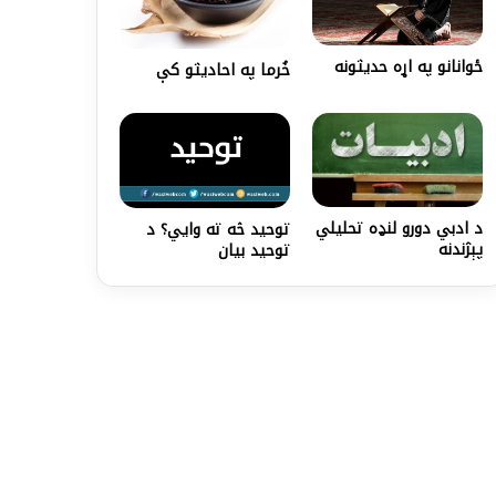
ځوانانو په اړه حدیثونه
خُرما په احاديثو کې
د ادبي دورو لنډه تحلیلي
توحید څه ته وايي؟ د
پېژندنه
توحید بیان