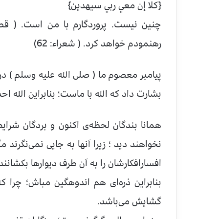
{كلا إن معي ربي سيهدين}
چنين نيست. پروردگارم با من است. ( قط
رهنمودم خواهد كرد. ( شعراء: 62)
پیامبر معصوم ما ( صلی الله علیه وسلم ) د
بشارت داد که الله با ماست؛ بنابراین الله اح
همانا بندگان لحظه‌ی اکنون و بردگان شرایط
نخواهند دید ؛ زیرا آنها به جایی نمی‌نگرند م
افسارافکارشان را به آن طرف دیوارها بکشانند
بنابراین ذره‌ای هم اندوهگین مباش؛ چرا ک
گشایش می‌باشد.