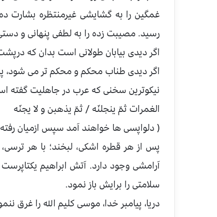
غمگین را به گشایشی غیرمنتظره بشارت ده،
رسید. مصیبت زده را به لطفی پنهانی و دستی
اگر دیدی بیابان طولانی است بدان که درپشت
اگر دیدی طناب محکم و محکم تر می شود، پس
نیکوترین سخنی که عرب در جاهلیت گفته ا
الغمرات ثمّ ینجلنّه / ثمّ یذهبن و لا یجنّه
( دلواپسی ها خواهند آمد سپس ازمیان رفته 
پس از هر قطره اشکی، لبخند؛ با هر ترسی، ا
آرامشی وجود دارد. آتش ابراهیم یکتاپرست ر
سلامتی را برایش باز نمود.
دریا، پیامبر خدا، موسی کلیم الله را غرق ننمو