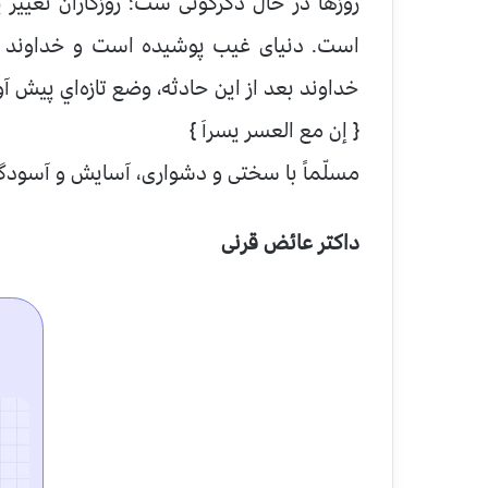
روزها در حال دگرگونی ست؛ روزگاران تغییر
است. دنیای غیب پوشیده است و خداوند ح
خداوند بعد از اين حادثه، وضع تازه‌اي پيش آور
{ إن مع العسر يسراَ }
مسلّماً با سختی و دشواری، آسایش و آسودگی
داکتر عائض قرنی