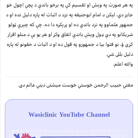
په هر صورت په وېش او تقسيم كې په برخو باندې د پچې اچول خو
جايز دي، لېكن د امام ابوحنيفه په نزد د اثبات له پاره دليل نده او د
جمهور علماوو په نزد باندې ده او پرېكړه دا ده، چې كه چېرې ټولو
شريكانو په دې ډول وېش باندې اتفاق وكړ او هر يو يې د منلو اقرار
كړى ؤ، نو فتوا بيا د جمهورو په قول ده او د اثبات د حقونو له پاره
دليل بللى شي.
والله اعلم.
مفتي حبيب الرحمن خوستي خوست ميشتى ديني عالم دى.
Wasiclinic YouTube Channel