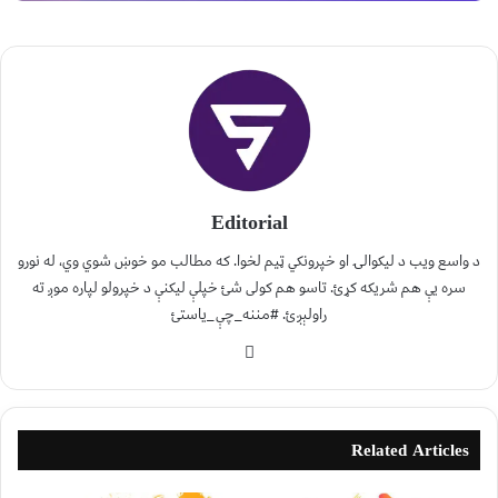
Editorial
د واسع ویب د لیکوالۍ او خپرونکي ټیم لخوا. که مطالب مو خوښ شوي وي، له نورو
سره یې هم شریکه کړئ. تاسو هم کولی شئ خپلې لیکنې د خپرولو لپاره موږ ته
راولېږئ. #مننه_چې_یاستئ
Related Articles