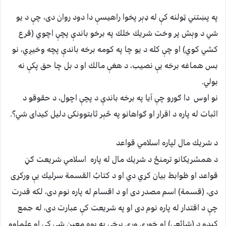
په پښتني ټولنه كې له ډېر پخوا راهيسې دا دود روان دى، چې د يو
شي د وېش پر وخت شريك خلك په برخو باندې پچې اچوي (قرع
كشي كوي) او چې كله د يو چا په كومه برخه باندې پچه وخيږي، نو
بس هماغه برخه يې نصيب، د هغې مالك او د بل چا حق پكې نه
بولي.
نو اوس دا ګورو چې آيا په برخه باندې د پچې اچول، د حقوقو د
اثبات له پاره د اقرار او ګواهانو په څېر ثابتوونكى دليل كيداى شي؟.
د شريك مال لپاره اسلامي قواعد
د همشريكانو ترمنځ د شريك مال له پاره اسلامي شريعت ګڼ
قواعد او ظوابط بيان كړي دي او د كتابُ القسمة سرليك يې وركړى
دى، (قسمة) اسم مصدر دى او د اقسام له پاره نوم دى، لكه قدرت
چې د اقتدار له پاره نوم دى او په شريعت كې عبارت دى، له جمع
كيدو د (شائعې) او خورې ورې برخې په يوه معين شي كې او علماوو