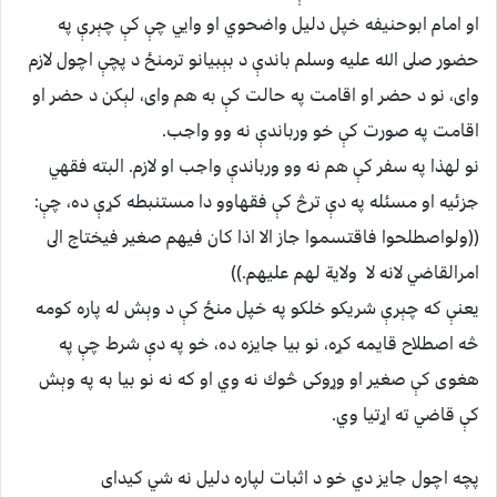
او امام ابوحنيفه خپل دليل واضحوي او وايي چې كې چېرې په
حضور صلى الله عليه وسلم باندې د بېبيانو ترمنځ د پچې اچول لازم
واى، نو د حضر او اقامت په حالت كې به هم واى، لېكن د حضر او
اقامت په صورت كې خو ورباندې نه وو واجب.
نو لهذا په سفر كې هم نه وو ورباندې واجب او لازم. البته فقهي
جزئيه او مسئله په دې ترڅ كې فقهاوو دا مستنبطه كړې ده، چې:
((ولواصطلحوا فاقتسموا جاز الا اذا كان فيهم صغير فيختاج الى
امرالقاضي لانه لا ولاية لهم عليهم.))
يعنې كه چېرې شريكو خلكو په خپل منځ كې د وېش له پاره كومه
څه اصطلاح قايمه كړه، نو بيا جايزه ده، خو په دې شرط چې په
هغوى كې صغير او وړوكى څوك نه وي او كه نه نو بيا به په وېش
كې قاضي ته اړتيا وي.
پچه اچول جايز دي خو د اثبات لپاره دليل نه شي كيداى