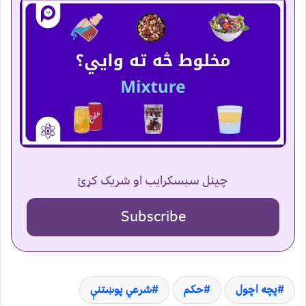
چینل سبسکرایب او شریک کړئ
Subscribe
پچه اچول
حکم
شرعي پوښتنې