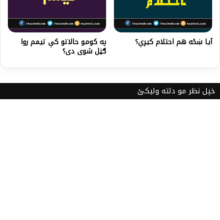
آیا ښځه هم احتلام کیږي؟
په کومو حالاتو کې تیمم روا
ګڼل شوی دی؟
خپل نظر مو دلته ولیکئ