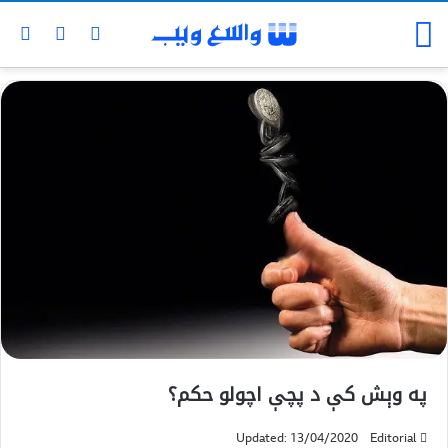
په وېش كې د پچې اچولو حکم؟
Updated: 13/04/2020
Editorial