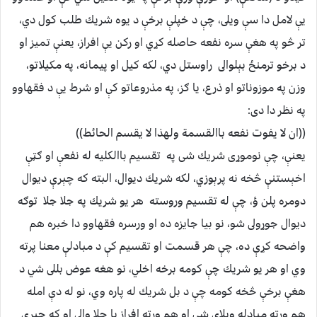
يې لامل دا سې ويلى، چې د خپلې برخې د يوه شريك طلب كول دي،
تر څو په هغې سره نفعه حاصله كړي او ركن يې افراز، يعنې تميز او
د برخو ترمنځ بېلوالى راوستل دي، لكه كيل او پيمانه، په مكيلاتو،
وزن په موزوناتو او ذرع، يا ګز، په مذروعاتو كې او شرط يې د فقهاوو
په نظر دا دى:
((ان لا يفوت نفعه باالقسمة ولهذا لا يقسم الحائط))
يعنې، چې نوموړى شريك شى په تقسيم باالكليه له نفعې او ګټې
اخېستنې څخه نه پرېوزي، لكه شريك ديوال، البته كه چېرې ديوال
دومره پلن ؤ، چې له تقسيم وروسته هر يو شريك په جلا جلا توګه
ديوال جوړولى شو، نو بيا جايزه ده او ورسره فقهاوو دا خبره هم
واضحه كړې ده، چې هر قسمت او تقسيم كې د مبادلې معنا پرته
وي او هر يو شريك چې كومه برخه اخلي، نو هغه عوض بللى شي د
هغې برخې څخه كومه چې د بل شريك له پاره وي، نو له دې امله
هم ورته مبادله ويلاى شي او هم ورته افراز يا جلا والى او كه چېرې