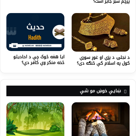
پرچم سبز جایز است؟
ایا هغه څوک چې د احادیثو
د نجلۍ د پزي او غوږ سوري
څخه منکر وي کافر دي؟
کول په اسلام کې څنګه دی؟
ښايي خوښ مو شي