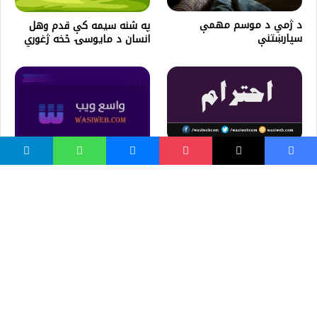
د ژمي د موسم مهمې
په شنه سیمه کې قدم وهل
سپارښتنې
انسان د مایوسۍ څخه ژغوري
چگونه احترام دیگران را جلب
کنیم؟
د الله تعالی خلقت- څوکه
ویډیو Slow motion
واسع ویب
کور پاڼه