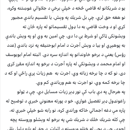
يو د شريكانو له قاضي څخه د خپلې برخې د جلاوالي غوښتنه وكړه،
نو هغه حق لري، چې بل شريك په وېش، يا تقسيم باندې مجبور
كړي او د وخت قاضي به دا ډول تقسيماتو له پاره ځان ته
وېشونكى ټاكي او شرط يې دا دى، چې امين به وي او په وېش باندې
به پوهيږي او بيا د وېش اُجرت د امام ابوحنيفه په نزد باندې (عدد
رؤس) يعنې د برخو خاوندانو په اندازه سره دى. البته امام ابويوسف
او امام محمد د وېشونكي له پاره اُجرت د برخو په اندازه مقرر كړى
دى، نو كه د چا برخه زياته وي، اجرت به هم زيات پرې راځي او كه د
چا برخه كمه وي، نو اجرت به هم ورباندې كم وي.
په هرحال په دې باب كې نور ډېر زيات مسايل دي، چې د ټولو
راغونډول ډېر تفصيل غواړي، خو د پورته معنوني خبرې د توضېح له
پاره مې دغه اجمالي خاكه وړاندې كړه، نو رابه شو خپلې خبرې ته،
چې كله شريك خلك د شريك شي په برخو له وېشلو وروسته پچه
اچوي، چې د پچې له ختلو وروسته د اثبات د حق له پاره دليل بللى