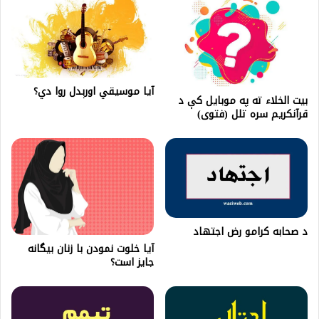
آیا موسيقي اورېدل روا دي؟
بيت الخلاء ته په موبايل كې د
قرآنکريم سره تلل (فتوى)
د صحابه کرامو رض اجتهاد
آیا خلوت نمودن با زنان بیگانه
جایز است؟