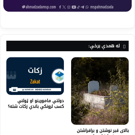
له همدې برخې:
دولتي مامورینو او ټولنې
کسب لرونکې باندي زکات شته؟
بالای قبر نوشتن و برافراشتن