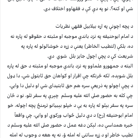
شي او كنه؟، نو په دې كې د فقهاوو اختلاف دى.
د پچه اچونې په اړه بيلابيل فقهي نظريات
د امام ابوحنيفه په نزد باندې موجبه او مثبته د حقوقو له پاره نه
ده، بلكې (لتطيب الخاطر) يعنې د زړه د خوشالولو له پاره په
شريعت كې د پچې اچول جايز بلل شوي دي.
البته د جمهورو علماوو په نزد باندې موجبه او مثبته د حق له پاره
بلل شوېده، لكه څرنګه چې اقرار او ګواهان حق ثابتولى شي، دا ډول
د پچې اچولو په ذريعې سره هم حق ثابتيداى شي او دليل دا وايي،
چې كله به حضور صلى الله عليه وسلم چېرې په سفر تلو، نو د ځان
سره په سفر بېلو له پاره به يې د خپلو بېبيانو ترمنځ پچه اچوله، خو
امام ابوحنيفه (رح) د دې دليل ځواب وركوي او وايي، چې واقعاً
خبره همداسې ده، لېكن دغه عمل د حضور صلى الله عليه وسلم د
تطيب خاطر او د زړه ساتنې له امله ؤ، نه په هغه د وجوب له امله