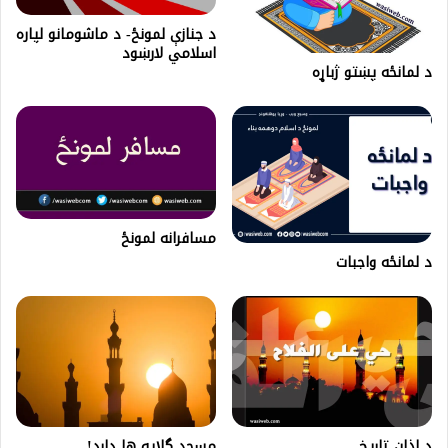
د جنازې لمونځ- د ماشومانو لپاره
اسلامي لارښود
د لمانځه پښتو ژباړه
مسافرانه لمونځ
د لمانځه واجبات
د اذان تاريخ
مسجد گلایه ها دارد!