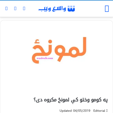
په كومو وختو كې لمونځ مكروه دى؟
Updated: 04/05/2019
Editorial