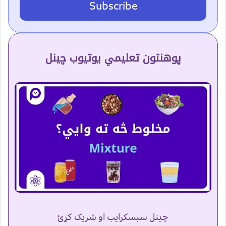
Subscribe
پوهنتون تعلیمي یوتیوب چینل
چینل سبسکرایب او شریک کړئ