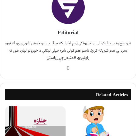
Editorial
د واسع ویب د لیکوالۍ او خپرونکي ټیم لخوا. که مطالب مو خوښ شوي وي، له نورو
سره یې هم شریکه کړئ. تاسو هم کولی شئ خپلې لیکنې د خپرولو لپاره موږ ته
راولېږئ. #مننه_چې_یاستئ
Related Articles