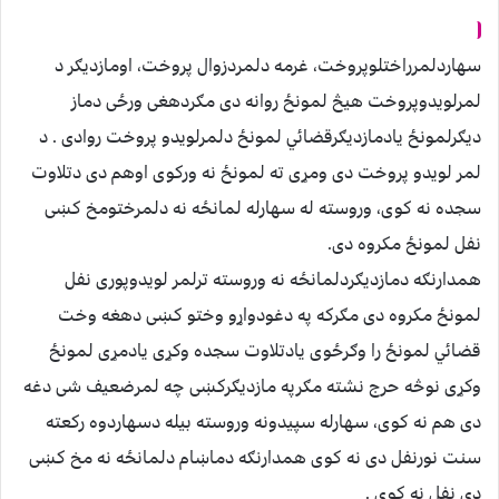
سهاردلمرراختلوپروخت، غرمه دلمردزوال پروخت، اومازديګر د
لمرلويدوپروخت هيڅ لمونځ روانه دى مګردهغى ورځى دماز
ديګرلمونځ يادمازديګرقضائي لمونځ دلمرلويدو پروخت روادى . د
لمر لويدو پروخت دى ومړى ته لمونځ نه وركوى اوهم دى دتلاوت
سجده نه كوى، وروسته له سهارله لمانځه نه دلمرختومخ كښى
نفل لمونځ مكروه دى.
همدارنګه دمازديګردلمانځه نه وروسته ترلمر لويدوپورى نفل
لمونځ مكروه دى مګركه په دغودواړو وختو كښى دهغه وخت
قضائي لمونځ را وګرځوى يادتلاوت سجده وكړى يادمړى لمونځ
وكړى نوڅه حرج نشته مګرپه مازديګركښى چه لمرضعيف شى دغه
دى هم نه كوى، سهارله سپيدونه وروسته بيله دسهاردوه ركعته
سنت نورنفل دى نه كوى همدارنګه دماښام دلمانځه نه مخ كښى
دى نفل نه كوى .