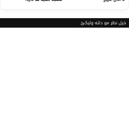
خپل نظر مو دلته ولیکئ