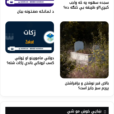
سجده سهوه په څه واجب
کیږي؟او طریقه یې څنګه ده؟
د لـمـانـځـه صفـتـونـه بیان
دولتي مامورینو او ټولنې
کسب لرونکې باندي زکات شته؟
بالای قبر نوشتن و برافراشتن
پرچم سبز جایز است؟
ښايي خوښ مو شي