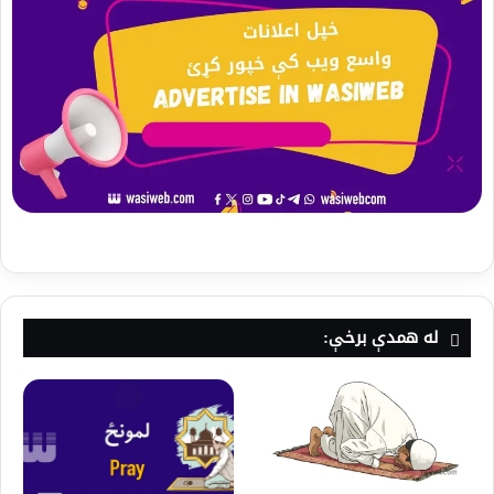
له همدې برخې: