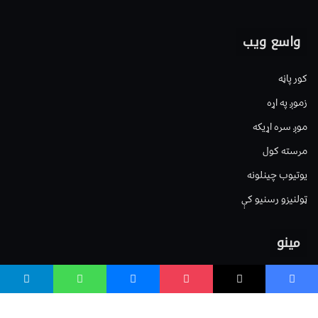
واسع ویب
کور پاڼه
زموږ په اړه
موږ سره اړیکه
مرسته کول
یوتیوب چینلونه
ټولنیزو رسنیو کې
مینو
لیکنه خپرول
اعلان خپرول