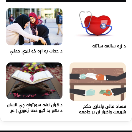
د زړه سالمه ساتنه
د حجاب په اړه څو لنډې جملې
د قرآن نهه سورتونه چې انسان
فساد مالی واداری حكم
د نهو بد ګڼو څخه ژغوري | غږ
شريعت واضرار آن بر جامعه