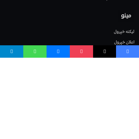
مینو
لیکنه خپرول
اعلان خپرول
لیکنې رپوټ
ستاسو نظر
Terms of Service
Privacy Policy
Cookies Policy
صافی بنسټ
صافی بنسټ Safi Foundation