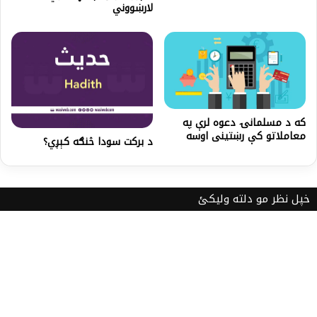
لارښووني
که د مسلمانۍ دعوه لرې په
معاملاتو کې رښتينی اوسه
د برکت سودا څنګه کېږي؟
خپل نظر مو دلته ولیکئ