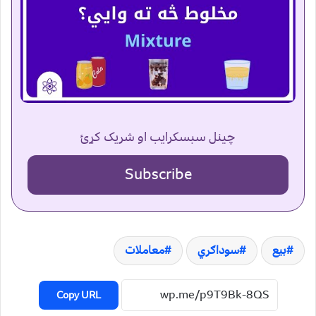
چینل سبسکرایب او شریک کړئ
Subscribe
بیع
سوداګري
معاملات
Copy URL