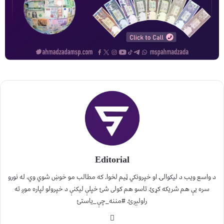
Editorial
د واسع ویب د لیکوالۍ او خپرونکي ټیم لخوا. که مطالب مو خوښ شوي وي، له نورو
سره یې هم شریکه کړئ. تاسو هم کولی شئ خپلې لیکنې د خپرولو لپاره موږ ته
راولېږئ. #مننه_چې_یاستئ