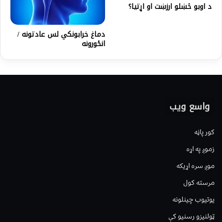
د اوبو څښلو ارزښت او اړتیا؟
دماغ خرابونکي لس عادتونه /
انځورونه
واسع ویب
کور پاڼه
زموږ په اړه
موږ سره اړیکه
مرسته کول
یوتیوب چینلونه
ټولنیزو رسنیو کې