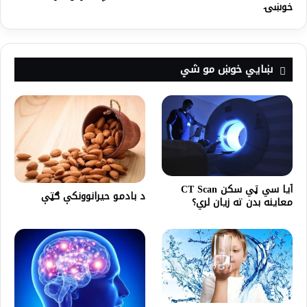
خوښۍ
ښايي خوښ مو شي
آیا سي ټي سکن CT Scan
د بادمو حیرانوونکې ګټې
معاینه بدن ته زیان لري؟