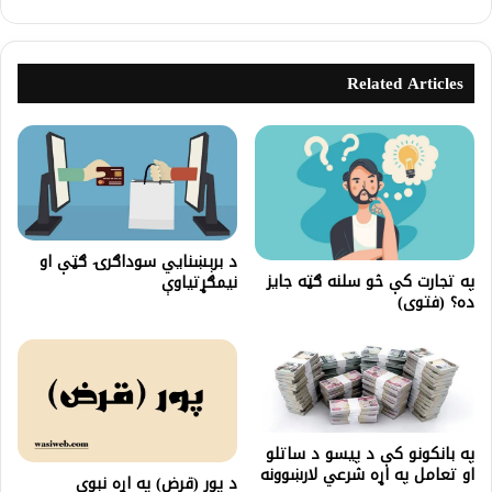
Related Articles
د برېښنایي سوداګرۍ ګټې او
په تجارت كې څو سلنه ګټه جايز
نیمګړتیاوې
ده؟ (فتوى)
په بانکونو کې د پیسو د ساتلو
او تعامل په اړه شرعي لارښوونه
د پور (قرض) په اړه نبوي