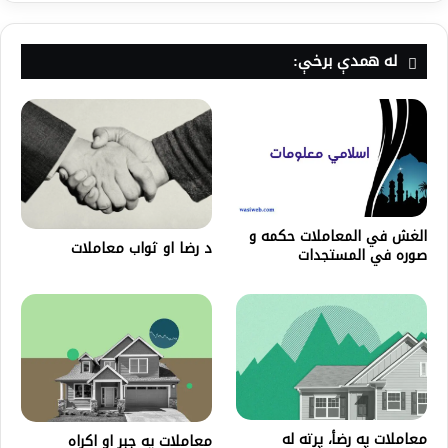
له همدې برخې:
الغش في المعاملات حكمه و
د رضا او ثواب معاملات
صوره في المستجدات
معاملات په رضأ، پرته له
معاملات په جبر او اکراه