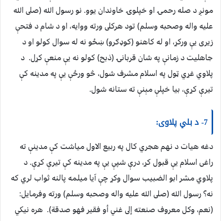
مونږ د صله رحمۍ او خپلوۍ خاوندان يوو. نو رسول الله (صلى الله
عليه واله وصحبه وسلم) تود هركلى ورته ووايه، او د شام د فتحې
زيرى يې وركړ، او له كاهنو (كوډګرو) ښځو نه له سوال كولو او د
جاهليت د زمانې په شان قربانۍ (ذبح) كولو نه يې منعې كړل. د
پلاوي غړي ټول په اسلام مشرف شول، څو ورځې يې په مدينه كې
تيرې كړې، بيا خپلې مېنې ته ستانه شول.
7- د بلي پلاوى:
دغه هيات د نهم هجري كال په ربيع الاول مياشت كې مدينې ته
راغى اسلام يې قبول كړ، درې شپې يې په مدينه كې تيرې كړې. د
پلاوي مشر ابو الضبيب سوال وكړ چې آيا ميلمه پالنه ثواب لري كه
نه؟ رسول الله (صلى الله عليه واله وصحبه وسلم) ورته وفرمايل:
‏(‏نعم، وكل معروف صنعته إلى غني أو فقير فهو صدقة‏)‏. هره نيكي