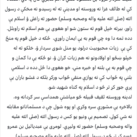
كې له طائف غزا نه وروسته او مدينې ته له رسيدو نه مخكې د رسول
الله (صلى الله عليه واله وصحبه وسلم) حضور ته راغلى ؤ اسلام يې
راوړ، بيرته خپل قوم ته ستون شو او هغوى يې هم اسلام ته راوبلل.
دده تمه دا وه چې قوم به يې ايمان راوړي، ځكه د خپل قوم په منځ
كې يې زيات محبوبيت درلود يو منل شوى سردار ؤ، خلكو ته له
خپلو ښځو او اولادونو نه هم زيات ګران ؤ، نو ځكه يې دا ګمان و
چې قوم به يې بلنه او خبره مني، خو هغوى دا ځل دده د اسلامي
بلنې په ځواب كې نه يوازې منفي ځواب وركړ بلكه د غشو باران يې
پرې جوړ كړ تر څو د اسلام په ګناه شهيد شو.
لدينه وروسته ثقيف قبيله څو مياشتې همداسې سر ګردانه وه،
بالاخره يې مشورې سره وكړې او پوه شول چې د مسلمانانو مقابله
نه شي كولى، تصميم يې ونيو يو كس د رسول الله (صلى الله عليه
واله وصحبه وسلم) حضور ته وليږي. لومړى يې عبدياليل بن عمرو
غوره كړ تر څو د رسول الله (صلى الله عليه واله وصحبه وسلم)