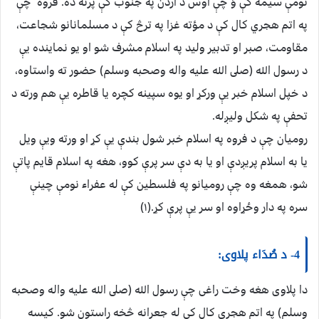
نومې سيمه كې ؤ چې اوس د اردن په جنوب كې پرته ده. فروه چې
په اتم هجري كال كې د مؤته غزا په ترڅ كې د مسلمانانو شجاعت،
مقاومت، صبر او تدبير وليد په اسلام مشرف شو او يو نماينده يې
د رسول الله (صلى الله عليه واله وصحبه وسلم) حضور ته واستاوه،
د خپل اسلام خبر يې وركړ او يوه سپينه كچره يا قاطره يې هم ورته د
تحفې په شكل وليږله.
روميان چې د فروه په اسلام خبر شول بندې يې كړ او ورته ويې ويل
يا به اسلام پريږدې او يا به دې سر پرې كوو، هغه په اسلام قايم پاتې
شو، همغه وه چې روميانو په فلسطين كې له عفراء نومې چينې
سره په دار وځړاوه او سر يې پرې كړ.(١)
4- د صُدَاء‏ پلاوى:
دا پلاوى هغه وخت راغى چې رسول الله (صلى الله عليه واله وصحبه
وسلم) په اتم هجري كال كې له جعرانه څخه راستون شو. كيسه