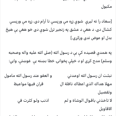
مكبول
[سعاد را نه ليرې شوې زړه مې ورپسې نا آرام دى، زړه مې ورپسې
كشال دى، د هغې د عشق په زنجير تړل شوې دى خو هغې يې هيڅ
بدل او عوض ندى وركړى.]
په همدې قصيده كې يې د رسول الله (صلى الله عليه واله وصحبه
وسلم) مدح كړى او د خپلې پخوانۍ خطا بښنه يې غوښتې، وايي:
نبئـت ان رسـول الله اوعـدني و العفو عند رسول الله مامول
مهلا هداك الذي اعطاك نافلة ال قران فيـها مواعيظ
وتفصيـل
لا تاخـذني باقـوال الوشاة و لم اذنب ولـو كثرت في
الاقاويل