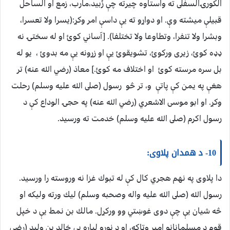
الکورۍالسفلى ته واستاوه چيرته چې زُبيد،مارب، زمع او الساحل
قبيلې ميشته وې. او دواړو ته يې داسې امر وکړ:‏(‏يسرا ولا تعسرا،
وبشرا ولا تنفرا، وتطاوعا ولا تختلفا‏)‏‏.‏ [آساني کوئ او له سختۍ نه
ډډه کوئ، زيرى ورکوئ، تشويقوئ يې او زړونه يې مه بدوئ ، يو له
بل سره مرسته کوئ او اختلاف مه کوئ.] معاذ (رضي الله عنه) تر
هغې په يمن کې پاتې و، تر څو رسول (صلى الله عليه وسلم) رحلت
وکړ. او ابو موسى الاشعري (رضي الله عنه) په حجۍ الوداع کې د
رسول اکرم (صلى الله عليه وسلم) خدمت ته ورسيد.
10- د همدان پلاوى:
دا پلاوى په نهم هجري كال كې له تبوك غزا نه وروسته را ورسيد.
رسول الله (صلى الله عليه واله وصحبه وسلم) ليك ورته وليكه او
څه شيان يې چې دوى غوښتي وو وركړل. مالك بن نمط يې د خپل
قوم د مسلمانانو امير وټاكه، او د نورو لپاره يې خالد بن وليد (رضي