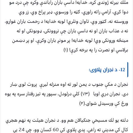
ملك بيرته ژوندى كړه، خدايه! داسې باران راباندې وكړه چې درد مو
دوا كړي، آرامي راته راوړي، ګټه را ورسوي، ډير پراخ وي، زر وي
وروسته نه، ګټور وي، تاوان ونلري! لويه خدايه! د رحمت باران غواړو،
نه د عذاب باران او نه داسې باران چې نړوونكى، ډوبونكى او له
مينځه وړونكى وي! لويه خدايه! پر مونږ باران وكړې، او پر دښمن
برلاسي او نصرت را په برخه كړې! (١)
12- د نجران پلاوى:
نجران د مكې جنوب د يمن لور ته اوه منزله ليرې پروت لوى ښار
دى. نجران دري اويا (٧٣) كلي درلودل، سپور په تيز رفتار سره په يوه
ورځ كې ورسيدلى شواى.(٢)
دلته يو لك مسيحي جنګيالان هم وو. د نجران هيئت په نهم هجري
كال كې مدينې ته راغى. پدې پلاوي كې 60 كسان وو، چې 24 يې