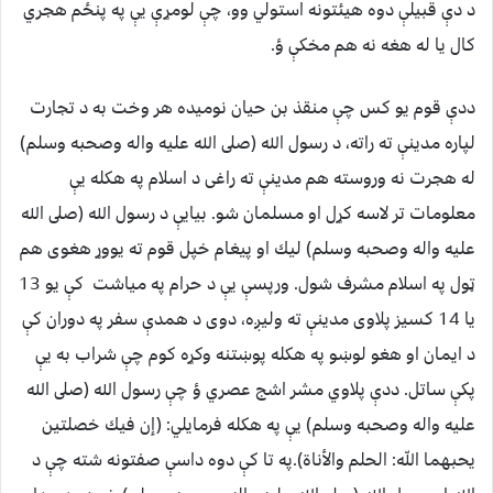
د دې قبيلې دوه هيئتونه استولي وو، چې لومړې يې په پنځم هجري
كال يا له هغه نه هم مخكې ؤ.
ددې قوم يو كس چې منقذ بن حيان نوميده هر وخت به د تجارت
لپاره مدينې ته راته، د رسول الله (صلى الله عليه واله وصحبه وسلم)
له هجرت نه وروسته هم مدينې ته راغى د اسلام په هكله يې
معلومات تر لاسه كړل او مسلمان شو. بيايې د رسول الله (صلى الله
عليه واله وصحبه وسلم) ليك او پيغام خپل قوم ته يووړ هغوى هم
ټول په اسلام مشرف شول. ورپسې يې د حرام په مياشت كې يو 13
يا 14 كسيز پلاوى مدينې ته وليږه، دوى د همدې سفر په دوران كې
د ايمان او هغو لوښو په هكله پوښتنه وكړه كوم چې شراب به يې
پكې ساتل. ددې پلاوي مشر اشج عصري ؤ چې رسول الله (صلى الله
عليه واله وصحبه وسلم) يې په هكله فرمايلي: ‏(‏إن فيك خصلتين
يحبهما اللّه‏:‏ الحلم والأناة‏)‏‏.‏په تا كې دوه داسې صفتونه شته چې د