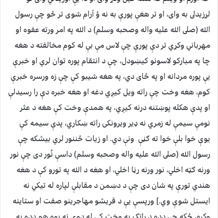
لړزيدلى به واى، او تر هغې پورې به نه ؤ آرام شوى تر څو چې رسول
الله (صلى الله عليه واله وصحبه وسلم) د الله په امر ورته عفوه او
مهرباني وكړي تر دې پورې چې لاس مې بې له كوم مخالفته د هغه
چا په مباركو لاسونو كيښودل، چې د انتقام پوره توان لري او خبرې
يې پوره مردانه او په ځاى دي، په هغه شيبو كې چې زه ورسره خبرې
كوم، هغه وخت چې راته ويل كيږي دغه او هغه خبره دې را رسيدلې
او پدې هكله پوښتنه درنه كيږي، په همدې وخت كې هغه د عثر
نومې سيمې له زمري نه ډير ويرونكى راته ښكاري، پدې سيمه كې
يوې خوا بلې خوا ته ګڼې ونې دي. او زيات ځننور لري بيشكه چې
رسول الله (صلى الله عليه واله وصحبه وسلم) داسې نُور دى چې نور
ورنه ګټه اخلي، نور ورنه رڼا اخلي، او هغه د الله په تورو كې د هغه
هندي تورې په شان دى چې د دښمن د مقابلې لپاره له تيكي نه
ايستل شوې وي.] ورپسې يې د قريشو مهاجرينو صفت او ستاينه
وكړه، ځكه چې دده د راتګ په وخت كې له دوى نه يوه هم دده په