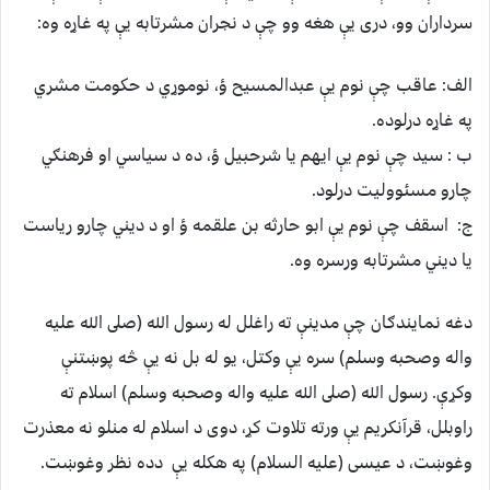
سرداران وو، درى يې هغه وو چې د نجران مشرتابه يې په غاړه وه:
الف: عاقب چې نوم يې عبدالمسيح ؤ، نوموړي د حكومت مشري
په غاړه درلوده.
ب : سيد چې نوم يې ايهم يا شرحبيل ؤ، ده د سياسي او فرهنګي
چارو مسئووليت درلود.
ج: اسقف چې نوم يې ابو حارثه بن علقمه ؤ او د ديني چارو رياست
يا ديني مشرتابه ورسره وه.
دغه نمايندګان چې مدينې ته راغلل له رسول الله (صلى الله عليه
واله وصحبه وسلم) سره يې وكتل، يو له بل نه يې څه پوښتنې
وكړې. رسول الله (صلى الله عليه واله وصحبه وسلم) اسلام ته
راوبلل، قرآنكريم يې ورته تلاوت كړ، دوى د اسلام له منلو نه معذرت
وغوښت، د عيسى (عليه السلام) په هكله يې دده نظر وغوښت.