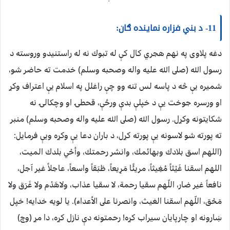
11- د بني فزاره نماينده ګان:
دغه پلاوى په نهم هجري كال كې له تبوك نه له راستنيدو وروسته د
رسول الله (صلى الله عليه واله وصحبه وسلم) خدمت ته حاضر شو،
شميره يې څه د پاسه لس تنه وو چې راغلل په اسلام يې اعتراف وكړ
او ورسره جوخت يې د خپلې بدې ورځې، قحطۍ او وچكالۍ نه
شكايتونه وكړل. رسول الله (صلى الله عليه واله وصحبه وسلم) منبر
ته پورته شو لاسونه يې پورته كړل، د باران دعا يې وكړه ويې فرمايل:
‏(‏اللهم اسق بلادك وبهائمك، وانشر رحمتك، وأحْي بلدك الميت،
اللهم اسقنا غَيْثاً مُغِيثاً، مريئًا مَرِيعاً، طَبَقاً واسعاً، عاجلاً غير آجل،
نافعاً غير ضار، اللّهم سقيا رحمة، لا سقيا عذاب، ولاهَدْم ولا غَرَق ولا
مَحْق، اللّهم اسقنا الغيث، وانصرنا على الأعداء‏)‏‏.‏ يا لويه خدايه! خپل
ښارونه او چارپايان سيراب كړه! رحمتونه دې نازل كړه، دا مړ (وچ)