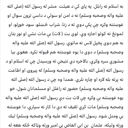
به اسلام ته رابلل. په پاى كې د هيئت مشر له رسول الله (صلى الله
عليه واله وصحبه وسلم) نه د امن او سولې د داسې تړون سوال او
غوښتنه وكړه چې پكې دوې ته د زنا، شراب څـښلو، سود خوړلو، او
لمونځ نه كولو اجازه وي، لوى بت ( لات) يې مات نشي او نور بتان
به هم دوى پخپل لاس نه ماتوي. رسول الله (صلى الله عليه واله
وصحبه وسلم) د دوى دا يوه غوښتنه هم قبوله نكړه. هغوى بيا
مشورې سره وكړې، بالاخره دې نتيجې ته ورسيدل چې له اسلام او د
رسول الله (صلى الله عليه واله وصحبه وسلم) له پيروۍ او اطاعت
نه پرته بله لاره او چاره نلري. همدا وه چې د رسول الله (صلى الله
عليه واله وصحبه وسلم) حضور ته راغلل او مسلمانان شول، خو
يوه غوښتنه يې وكړه چې لات بت دې رسول الله (صلى الله عليه واله
وصحبه وسلم) مات كړي ثقيف ته دې دا كار نه سپاري، دا غوښتنه
يې ومنل شوه. رسول الله (صلى الله عليه واله وصحبه وسلم) ليك
ورته وليكه، عثمان بن ابي العاص يې امير ورته وټاكه ځكه هغه له