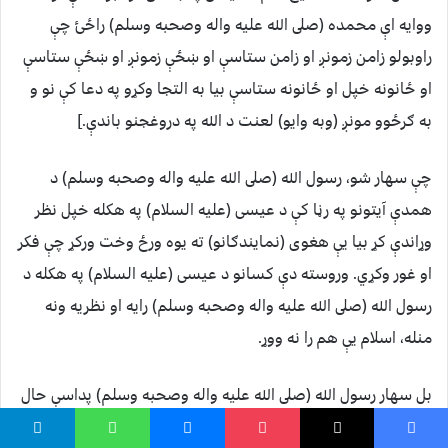
ووايه اې محمده (صلى الله عليه واله وصحبه وسلم) راځئ چې
راوبولو زامن زمونږ او زامن ستاسې او ښځې زمونږ او ښځې ستاسې
او ځانونه خپل او ځانونه ستاسې بيا به التجا وكړو په دعا كې نو و
به ګرځوو مونږ (وبه وايو) لعنت د الله په دروغجنو باندې.]
چې سهار شو، رسول الله (صلى الله عليه واله وصحبه وسلم) د
همدې آيتونو په رڼا كې د عيسى (عليه السلام) په هكله خپل نظر
وړاندې كړ بيا يې هغوى (نمايندګانو) ته يوه ورځ وخت وركړ چې فكر
او غور وكړي. وروسته دې كسانو د عيسى (عليه السلام) په هكله د
رسول الله (صلى الله عليه واله وصحبه وسلم) رايه او نظريه ونه
منله، اسلام يې هم را نه ووړ.
بل سهار رسول الله (صلى الله عليه واله وصحبه وسلم) پداسې حال
كې چې حسن او حسين (رضي الله عنهما) يې پخپل چادر كې پټ