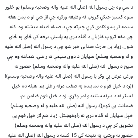
داسې وه چې رسول الله (صلى الله عليه واله وصحبه وسلم) يو څلور
سوه كسيز جنګي ګروپ ته وظيفه وركړه چې لاړ شي او د يمن هغه
سيمه تر پښو لاندې كړي چيرته چې د صداء قبيله ميشته وه. كله
چې دغه ګروپ غازيان د قناه درې په پاسنۍ برخه كې ځاى په ځاى
شول، زياد بن حارث صدايي خبر شو چې د رسول الله (صلى الله عليه
واله وصحبه وسلم) سپايان د دوى سيمې ته راغلي، هماغه وه چې
سيخ د رسول الله (صلى الله عليه واله وصحبه وسلم) حضور ته
ورغى عرض يې وكړ يا رسول الله (صلى الله عليه واله وصحبه وسلم)!
((زه د خپل قوم د نماينده په صفت درته راغلى يم. هيله ده خپل
لښكر ته د بيرته ستنيدو امر وكړې، زه د خپل قوم ضامن يم،
ضمانت يې كوم)). رسول الله (صلى الله عليه واله وصحبه وسلم)
خپل سپايان له قناه درې نه راوغوښتل، زياد هم لاړ خپل قوم يې
تشويق كړ چې د رسول الله (صلى الله عليه واله وصحبه وسلم)
حضور ته ورشي، په نتيجه كې 15 كسه د رسول الله (صلى الله عليه