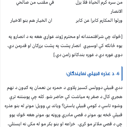
من سره كرم الحياة فلا يزل في مقنب من صالحي
الانصار
ورثوا المكارم كابرا عن كابر ان الخيـار هم بنو الاخيار
[څوك چې شرافتمندانه او محترم ژوند غواړي هغه به د انصارو په
يوه ځانګه كې اوسيږي انصار پشت په پشت بزرګان او قدرمن دي،
دوى غوره دي د غوره بندګانو زامن دي.]
6- د عذره قبيلې نمايندګان:
ددې قبيلې دوولس كسيز پلاوى د حمزه بن نعمان په ګډون د نهم
هجري كال د صفر په مياشت كې حاضر شو. كله چې پوښتنه ترې
وشوه تاسې د كومې قبيلې ياستئ؟ وياند يې وويل: مونږ له بنو عذره
قبيلې څخه يو، مونږ د قصي مادري وروڼه يو، مونږ هغه څوك يوو
چې د قصي ملاتړ مو كړى، خزاعه او بنو بكر مو له مكې نه ايستلي،