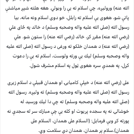
الله عنه) وروليږه، چې اسلام ته يې را وبولي. هغه هلته شپږ مياشتې
پاتې شو، هغوى يې اسلام ته رابلل، خو دوى اسلام ونه مانه، بيا
رسول الله (صلى الله عليه واله وصحبه وسلم) د خالد په ځاى علي
(رضي الله عنه) مقرر كړ، خالد (رضي الله عنه) را ستون شو. علي
(رضي الله عنه) د همدان خلكو ته ورغى د رسول الله (صلى الله عليه
واله وصحبه وسلم) ليك يې ورته ولوست، اسلام ته يې را دعوت
كړل، په همدې سره هغوى ټول په اسلام مشرف شول.
على (رضي الله عنه) د خپلې كاميابۍ او همدان قبيلې د اسلام زيرى
رسول الله (صلى الله عليه واله وصحبه وسلم) ته وليږه. رسول الله
(صلى الله عليه واله وصحبه وسلم) ته چي دا ليك ورسيد له
خوشالۍ نه په سجده پريوت او كله يې چې مبارك سر له سجدې نه
پورته كړ ويې فرمايل: ‏(‏السلام على همدان، السلام على
همدان‏)‏‏.‏سلام پر همدان، همدان دې سلامت وي.