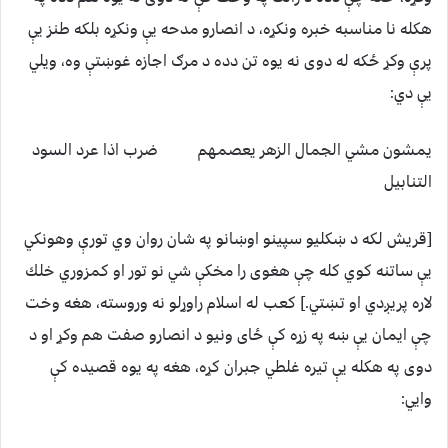
هكله نا مناسبه خبره ونكړه، د انصارو مدحه يې ونكړه بلكه طنز يې
پرې وكړ ځكه له دوى نه يوه تن دده د مرګ اجازه غوښتې وه، ويلي
يې دي:
يمشون مشي الجمال الزهر يعصمهم ضرب اذا عرد السود
التنابيل
[قريش لكه د ښكليو سپينو اوښانو په شان روان وي تورې وهونكي
يې ساتنه كوي كله چې هغوى را مخكې شي نو تور او كمزوري خلك
لاره پريږدي او تښتي.] كعب له اسلام راوړلو نه وروسته، هغه وخت
چې ايمان يې ښه په زړه كې ځاى ونيو د انصارو صفت هم وكړ او د
دوى په هكله يې تيره غلطي جبران كړه، هغه په يوه قصيده كې
وايي: