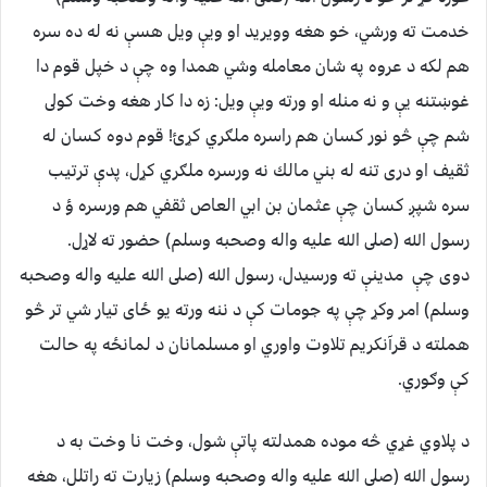
خدمت ته ورشي، خو هغه وويريد او ويې ويل هسې نه له ده سره
هم لكه د عروه په شان معامله وشي همدا وه چې د خپل قوم دا
غوښتنه يې و نه منله او ورته ويې ويل: زه دا كار هغه وخت كولى
شم چې څو نور كسان هم راسره ملګري كړئ! قوم دوه كسان له
ثقيف او درى تنه له بني مالك نه ورسره ملګري كړل، پدې ترتيب
سره شپږ كسان چې عثمان بن ابي العاص ثقفي هم ورسره ؤ د
رسول الله (صلى الله عليه واله وصحبه وسلم) حضور ته لاړل.
دوى چې مدينې ته ورسيدل، رسول الله (صلى الله عليه واله وصحبه
وسلم) امر وكړ چې په جومات كې د ننه ورته يو ځاى تيار شي تر څو
هملته د قرآنكريم تلاوت واوري او مسلمانان د لمانځه په حالت
كې وګوري.
د پلاوي غړي څه موده همدلته پاتې شول، وخت نا وخت به د
رسول الله (صلى الله عليه واله وصحبه وسلم) زيارت ته راتلل، هغه