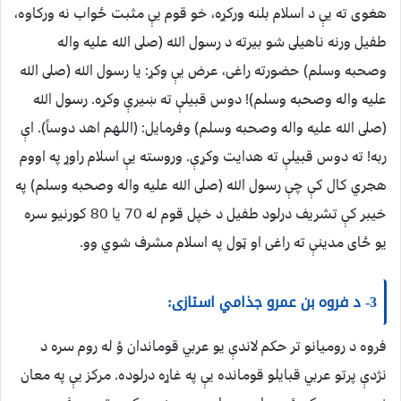
هغوى ته يې د اسلام بلنه وركړه، خو قوم يې مثبت ځواب نه وركاوه،
طفيل ورنه ناهيلى شو بيرته د رسول الله (صلى الله عليه واله
وصحبه وسلم) حضورته راغى، عرض يې وكړ: يا رسول الله (صلى الله
عليه واله وصحبه وسلم)! دوس قبيلې ته ښيرې وكړه. رسول الله
(صلى الله عليه واله وصحبه وسلم) وفرمايل: ‏(‏اللهم اهد دوساً‏)‏‏.‏ اې
ربه! ته دوس قبيلې ته هدايت وكړې. وروسته يې اسلام راوړ په اووم
هجري كال كې چې رسول الله (صلى الله عليه واله وصحبه وسلم) په
خيبر كې تشريف درلود طفيل د خپل قوم له 70 يا 80 كورنيو سره
يو ځاى مدينې ته راغى او ټول په اسلام مشرف شوي وو.
3- د فروه بن عمرو جذامي استازى:
فروه د روميانو تر حكم لاندې يو عربي قوماندان ؤ له روم سره د
نژدې پرتو عربي قبايلو قومانده يې په غاړه درلوده. مركز يې په معان