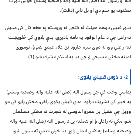
الله او رسول الله (صلى الله عليه واله وصحبه وسلم) خوښ دي دا
صفتونه يو حلم دې او بل تاني (دقت).
ددې قبيلې دوهم هيئت له فتحې نه وروسته په هغه كال كې مدينې
ته راغى چې د عام الوفود په نامه ياديږي. پدې پلاوي كې څلويښت
تنه راغلي وو، له دوى سره جارود بن علاء عبدي هم ؤ، نوموړى
لدينه مخكې مسيحي ؤ چې بيا په اسلام مشرف شو.(1)
2- د دَوس قبيلې پلاوى:
پداسې وخت كې چې رسول الله (صلى الله عليه واله وصحبه وسلم)
په خيبر كې تشريف درلود، ددې قبيلې پلاوى راغى، مخكې پاڼو كې مو
وويل چې طفيل بن عمرو الدوسي له هجرت نه مخكې مسلمان
شو، مكې ته راغلى ؤ او هملته يې د رسول الله (صلى الله عليه واله
وصحبه وسلم) په لاس ايمان راوړ، بيا خپلى قبيلې ته ستون شو،