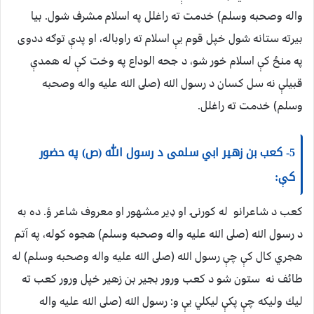
واله وصحبه وسلم) خدمت ته راغلل په اسلام مشرف شول. بيا
بيرته ستانه شول خپل قوم يې اسلام ته راوباله، او پدې توګه ددوى
په منځ كې اسلام خور شو، د جحه الوداع په وخت كې له همدې
قبيلې نه سل كسان د رسول الله (صلى الله عليه واله وصحبه
وسلم) خدمت ته راغلل.
5- كعب بن زهير ابي سلمى د رسول الله (ص) په حضور
كې:
كعب د شاعرانو له كورنۍ او ډير مشهور او معروف شاعر ؤ. ده به
د رسول الله (صلى الله عليه واله وصحبه وسلم) هجوه كوله، په آتم
هجري كال كې چې رسول الله (صلى الله عليه واله وصحبه وسلم) له
طائف نه ستون شو د كعب ورور بجير بن زهير خپل ورور كعب ته
ليك وليكه چې پكې ليكلي يې و: رسول الله (صلى الله عليه واله