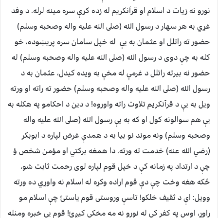
نورو نه زيات د اسلام او قرآنكريم له زده كړې سره مينه لرله. د وفد
غړي به هر سهار د رسول الله (صلى الله عليه واله وصحبه وسلم)
حضور ته راتلل او عثمان به يې له خپل سامان سره پريښوده، خو
كله به چې دوى د رسول الله (صلى الله عليه واله وصحبه وسلم) له
حضور نه بيرته راتلل د غرمې له مخې به ويده كيدل، عثمان به د
رسول الله (صلى الله عليه واله وصحبه وسلم) حضور ته راته او ورته
ويل به يې د قرآنكريم تلاوت راته واوروه! د دين د احكامو په هكله به
يې هم سوالونه كول او كه به يې رسول الله (صلى الله عليه واله
وصحبه وسلم) ونه موند نو بيا به د همدې غرض لپاره د ابوبكر
(رضي الله عنه) خدمت ته ورته. دا همغه بركتي او مؤمن شخص ؤ
چې د ارتداد په زمانه كې د خپل قوم لپاره لوى رحمت ثابت شو،
ځكه هغه وخت چې دې قوم اراده وكړه له اسلام نه واوړي ده ورته
وويل: اې د ثقيف خلكو! تاسې وروستى قوم ياستئ چې اسلام مو
راوړ، اوس په كفر كې له نورو نه مه مخكې كيږئ! قوم يې خبره ومنله