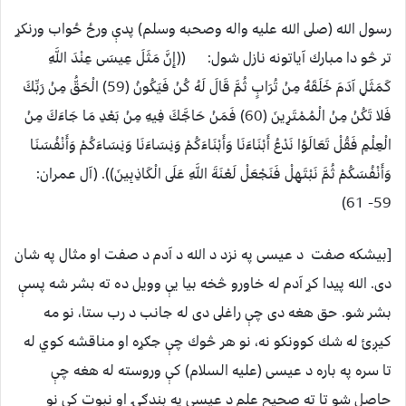
رسول الله (صلى الله عليه واله وصحبه وسلم) پدې ورځ ځواب ورنكړ
تر څو دا مبارك آياتونه نازل شول: ((إِنَّ مَثَلَ عِيسَى عِنْدَ اللَّهِ
كَمَثَلِ آدَمَ خَلَقَهُ مِنْ تُرَابٍ ثُمَّ قَالَ لَهُ كُنْ فَيَكُونُ (59) الْحَقُّ مِنْ رَبِّكَ
فَلا تَكُنْ مِنْ الْمُمْتَرِينَ (60) فَمَنْ حَاجَّكَ فِيهِ مِنْ بَعْدِ مَا جَاءَكَ مِنْ
الْعِلْمِ فَقُلْ تَعَالَؤا نَدْعُ أَبْنَاءَنَا وَأَبْنَاءَكُمْ وَنِسَاءَنَا وَنِسَاءَكُمْ وَأَنْفُسَنَا
وَأَنْفُسَكُمْ ثُمَّ نَبْتَهِلْ فَنَجْعَلْ لَعْنَةَ اللَّهِ عَلَى الْكَاذِبِينَ)). (آل عمران:
59- 61)
[بيشكه صفت د عيسى په نزد د الله د آدم د صفت او مثال په شان
دى. الله پيدا كړ آدم له خاورو څخه بيا يې وويل ده ته بشر شه پسې
بشر شو. حق هغه دى چې راغلى دى له جانب د رب ستا، نو مه
كيږئ له شك كوونكو نه، نو هر څوك چې جګړه او مناقشه كوي له
تا سره په باره د عيسى (عليه السلام) كې وروسته له هغه چې
حاصل شو تا ته صحيح علم د عيسى په بندګۍ او نبوت كې نو