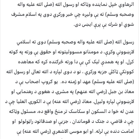
الرهاوي خپل نماينده وټاكه او رسول الله (صلى الله عليه واله
وصحبه وسلم) ته يې وليږه چې خبر وركړي دوى په اسلام مشرف
شوي او شرك يې پرې ايښى دى.
رسول الله (صلى الله عليه واله وصحبه وسلم) دوى ته اسلامي
لارښوونې وكړې، د مومنانو مسووليتونه او حقوق يې ورته په ګوته
كړل. او په همدې ليک کې يې دا ورته څرګنده کړه که معاهده
کوونکي ټاکلى جزيه ورکړي ، نو د دوى لپاره د الله تعالى او رسول الله
(صلى الله عليه وسلم) عهد او ژمنه ده. يو ګروپ اصحاب يې د
معاذ بن جبل (رضي الله عنهم) په مشرۍ د هغوى د رهنمايۍ او
لارښوونې لپاره وليږل. معاذ (رضي الله عنه) يې د الکورۍ العليا چې د
عدن له خوا د السکون او سکاسک تر منځ واقع ده، مسئول وټاکه
چې د قاضي، د جنګ د قوماندان ، جزيې او صدقاتود راټولولو او
امامت دنده يې لرله. او ابو موسى الاشعري (رضي الله عنه) يې