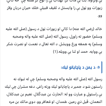
يې ونړاوه، بت يې مات كړ، تهداب يې را لوڅ كړ هلته چې څه كالي،
زيورات وو ټول يې را وايستل د ثقيف قبيلې خلك حيران دريان ولاړ
وو.
خالد (رضي الله عنه) دا كالي او زيورات ټول د رسول (صلى الله عليه
وسلم) حضور ته راوړل، رسول الله (صلى الله عليه واله وصحبه
وسلم) په همغه ورځ وويشل. د الله تعالى د نعمت او نصرت شكر
يې ووايه، حمد او ثنا يې وويله.(1)
9- د يمن د پاچايانو ليك:
رسول الله (صلى الله عليه واله وصحبه وسلم) چې له تبوك نه
راستون شو د حِمير د پاچايانو ليك ورته راغى. دغه مشران چې ليك
يې راستولى و عبارت وو له: الحارث بن عبدكُلال، نعيم بن عبدكلال،
النعمان، قَيل ذي رعين، هَمدان، او مُعافر وو. دوى مالك بن مره