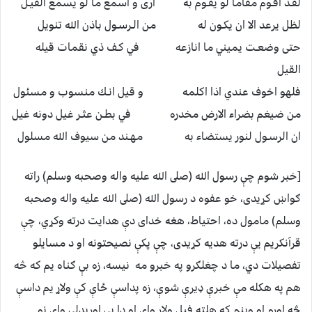
لقـد اقـوم مقاما لو يقـوم به ارى و اسمع ما لو يسمع الفيـل
لظل يرعد الا ان يكـون له من الـرسـول باذن الله تنويل
حتى وضعـت يميني ما انازعه في كـف ذي نقمات قيله
القيل
فلهو اخوف عندي اذا اكلمه و قيل انـك منسوب و مسئول
من ضيغم بضراء الارض مخدره في بطـن عثـر غيل دونه غيل
ان الرسـول لنور يستضاء به مهـند من سيوف الله مسلول
[خبر شوم چې رسول الله (صلى الله عليه واله وصحبه وسلم) راته
ګواښ كړيدى، خو عفوه د رسول الله (صلى الله عليه واله وصحبه
وسلم) مامول ده، احتياط، هغه خداى دې هدايت درته وكړي، چې
قرآنكريم يې درته هديه كړيدى، چې پكې نصيحتونه او د مسايلو
تفصيلات دي، ما د چغلګرو په خبرو مه نيسه، زه بې ګناه يم كه څه
هم په هكله مې خبرې ډيرې شوې، زه پداسې ځاې كې ولاړ يم داسې
څه اورم او وينم كه هلته فيل ولاړ واى او دا يې اوريدلي واى نو