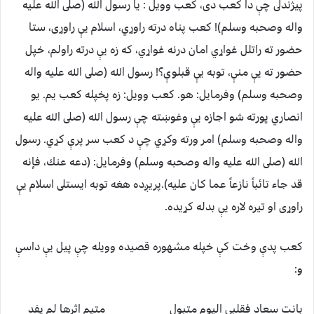
پيژندلى چې دا كعب دى، كعب وويل : يا رسول الله (صلى الله عليه
واله وصحبه وسلم)! كعب پناه درته راوړي، اسلام يې راوړى، ستا
حضور ته راتلل غواړي امان درنه غواړي، كه زه يې درته راولم، خپل
حضور ته يې منې، توبه يې قبلوې؟! رسول الله (صلى الله عليه واله
وصحبه وسلم) وفرمايل: هو. كعب وويل: زه پخپله كعب يم. يو
انصاري پورته شو اجازه يې وغوښته چې رسول الله (صلى الله عليه
واله وصحبه وسلم) امر ورته وكړي چې د كعب سر پرې كړي. رسول
الله (صلى الله عليه واله وصحبه وسلم) وفرمايل: ‏(‏دعه عنك، فإنه
قد جاء تائباً نازعاً عما كان عليه‏)‏‏.‏پريږده هغه توبه ايستلى اسلام يې
راوړى او تيره لاره يې بدله كړيده.
كعب پدې وخت كې خپله مشهوره قصيده وويله چې پيل يې داسې
و:
بانت سعاد فقلبي اليوم متبول متيم اثرها لم يفد