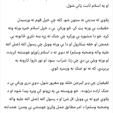
او په اسلام ثابت پاتې شول.
پلاوى له مدينې نه ستون شو، كله چې خپل قوم ته ورسيدل
حقيقت يې ورنه پټ كړ، څو ورځې يې د خپل اسلام خبره ورته ونه
كړه، خو دا مشوره يې وركړه چې جنګ ته زړه ښه نكړي ځانونه يې
غمجن او خفه ښكارول او دا يې ورته وويل چې رسول الله (صلى الله
عليه واله وصحبه وسلم) له دوى نه د اسلام راوړلو غوښتنه كړيده،
او ورته ويلي يې دي چې زنا، شراب، سود او نور ناروا كارونه به
پريږدي، كه نه نو جنګ به ورسره كوي.
ثقيفيان چې ډير كبرجن خلك وو مغرور شول، دوې درى ورځې يې د
جنګ اراده درلوده، خو وروسته يې په زړونو كې ويره پيدا شوه او د
پلاوي غړو ته يې وويل: لاړ شئ او د رسول الله (صلى الله عليه واله
وصحبه وسلم) د امر مطابق عمل وكړئ غوښتنې يې ومنئ. همدلته