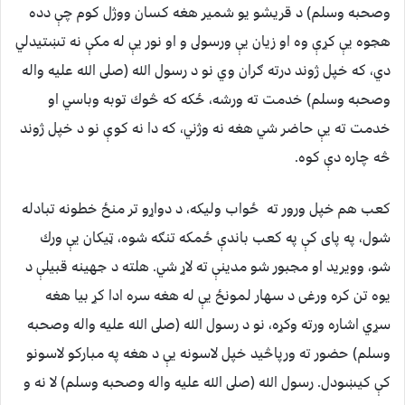
وصحبه وسلم) د قريشو يو شمير هغه كسان ووژل كوم چې دده
هجوه يې كړې وه او زيان يې ورسولى و او نور يې له مكې نه تښتيدلي
دي، كه خپل ژوند درته ګران وي نو د رسول الله (صلى الله عليه واله
وصحبه وسلم) خدمت ته ورشه، ځكه كه څوك توبه وباسي او
خدمت ته يې حاضر شي هغه نه وژني، كه دا نه كوې نو د خپل ژوند
څه چاره دې كوه.
كعب هم خپل ورور ته ځواب وليكه، د دواړو تر منځ خطونه تبادله
شول، په پاى كې په كعب باندې ځمكه تنګه شوه، ټيكان يې ورك
شو، وويريد او مجبور شو مدينې ته لاړ شي. هلته د جهينه قبيلې د
يوه تن كره ورغى د سهار لمونځ يې له هغه سره ادا كړ بيا هغه
سړي اشاره ورته وكړه، نو د رسول الله (صلى الله عليه واله وصحبه
وسلم) حضور ته ورپاڅيد خپل لاسونه يې د هغه په مباركو لاسونو
كې كيښودل. رسول الله (صلى الله عليه واله وصحبه وسلم) لا نه و