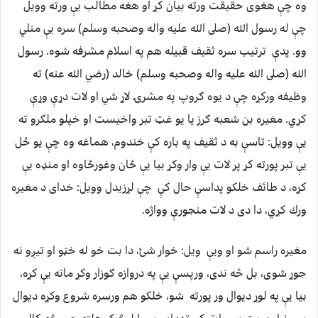
وه چې هغوى حقيقت ورته بيان كړ او هغه مطالب يې ورته وويل
چې له رسول الله (صلى الله عليه واله وصحبه وسلم) سره يې منلي
وو. پدې ترتيب سره ثقيف قبيله هم په اسلام مشرفه شوه. رسول
الله (صلى الله عليه واله وصحبه وسلم) خالد (رضي الله عنه) ته
وظيفه وركړه چې د يوه ګروپ په مشرۍ لاړ شي او لات دړې وړې
كړي. مغيره بن شعبه ګرز يا يو غټ تبر واخيست او خپلو ملګرو ته
يې وويل: تاسې به د ثقيف په باره كې خندوم، هماغه وه چې يو ځل
يې تبر پورته كړ پر لات يې وار وكړ بيا يې ځان وغورځاوه او منډه يې
كړه، د طائف خلكو پداسې حال كې چې لړزيدل وويل: خداى د مغيره
ورك كړي، دا دى د لات منجورې وواژه.
مغيره راسم شو او ويې ويل: خوار شئ، دا بت خو له خټو او تيږو نه
جوړ شوى، بل څه ندى، ورپسې يې په دروازه ګوزار وكړ ماته يې كړه،
بيا يې په لوړ ديوال ور پورته شو، خلكو هم ورسره شروع وكړه ديوال