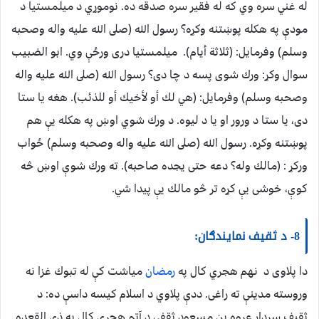
له غني سره وي كه له فقير سره صدقه ده. نوموړي د ميلمستيا د
مودې په هكله پوښتنه وكړه؟ رسول الله (صلى الله عليه واله وصحبه
وسلم) وفرمايل: ‏(‏ثلاثة أيام‏)‏. ميلمستيا درى ورځې وي. ابو الضبيب
سوال وكړ: ورك شوى پسه د چا دى؟ رسول الله (صلى الله عليه واله
وصحبه وسلم) وفرمايل: ‏(‏هي لك أو لأخيك أو للذئب‏). هغه يا ستا
دى، يا ستا د ورور او يا د ليوه. د ورك شوي اوښ په هكله يې هم
پوښتنه وكړه. رسول الله (صلى الله عليه واله وصحبه وسلم) ځواب
وركړ : ‏(‏مالك وله‏؟‏ دعه حتى يجده صاحبه‏)‏‏.‏ ته ورك شوې اوښ څه
كوې، خوشى يې كړه تر څو مالك يې پيدا شي.
8- د ثقيف نمايندګان:
دا پلاوى د نهم هجري كال په
رمضان
مياشت كې له تبوك غزا نه
وروسته مدينې ته راغى. ددې پلاوي د اسلام كيسه داسې ده: د
ثقيف سردار عروه بن مسعود ثقفي د آتم هجري كال په ذي القعده