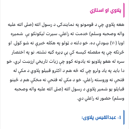
پلاوي او استازي
هغه پلاوي چې د قومونو په نمايندګۍ د رسول الله (صلى الله عليه
واله وصحبه وسلم) خدمت ته راغلي، سيرت ليكونكو يې شميره
اويا (٧٠) ښودلې ده، خو دلته د ټولو په هكله خبرې نه شو كولى. او
څرنګه چې په مفصله كيسه كې يې ډيره ګڼه نشته، نو په اختصار
سره له هغو پلاويو نه يادونه كوو چې زيات تاريخي ارزښت لري، خو
دا بايد په ياد ولرو چې كه څه هم د اكثرو قبيلو پلاوي د مكې له
فتحې نه وروسته راغلي، خو د مكې له فتحې نه مخكې هم د ځينو
قبايلو يو شمير پلاوي د رسول الله (صلى الله عليه واله وصحبه
وسلم) حضور ته راغلي دي.
1- عبدالقيس پلاوى: