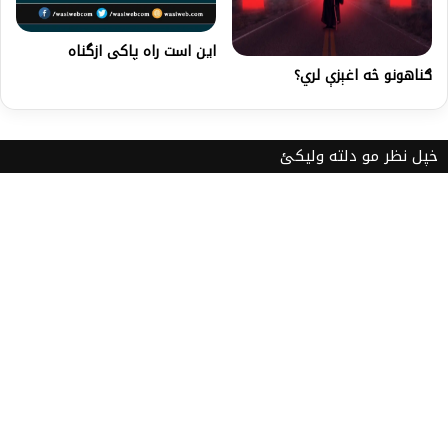
این است راه پاکی ازگناه
ګناهونو څه اغېزې لري؟
خپل نظر مو دلته ولیکئ