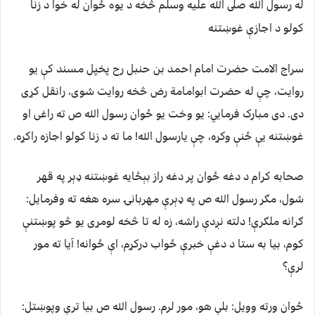
له رسول الله صلى الله عليه وسلم څخه د يوه ځوان له خوا د زنا
کولو د اجازې غوښتنه
سراج الامت حضرت امام احمد بن حنبل رح پخپل مسند کې يو
روايت، چې له حضرت ابوامامة رض څخه روايت شوی، رانقل کړی
دی. دی مبارک فرمايي: يو وخت يو ځوان رسول الله ص ته راغی او
غوښتنه يې ځنې وکړه، چې يارسول الله! ما ته د زنا کولو اجازه راکړه.
صحابه کرام د دغه ځوان پر دغه راز بېځايه غوښتنه ډېر په قهر
شول، مګر رسول الله ص په ډېرې مهربانۍ سره هغه ته وفرمايل:
ګرانه ملګرې! دلته نږدې راشه، زه له تا څخه لومړی يو څو پوښتنې
کوم، بيا به ستا د دغې خبرې ځواب درکړم، اې ځوانه! آيا ته مور
لرې؟
ځوان ورته وويل: بلې هو، مور لرم. رسول الله ص بيا ترې وپوښتل: