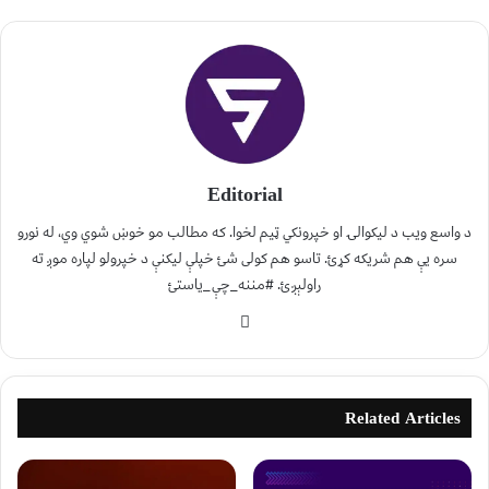
Editorial
د واسع ویب د لیکوالۍ او خپرونکي ټیم لخوا. که مطالب مو خوښ شوي وي، له نورو
سره یې هم شریکه کړئ. تاسو هم کولی شئ خپلې لیکنې د خپرولو لپاره موږ ته
راولېږئ. #مننه_چې_یاستئ
Related Articles