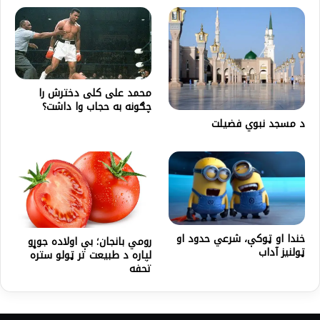
محمد علی کلی دخترش را
چګونه به حجاب وا داشت؟
د مسجد نبوي فضیلت
خندا او ټوکې، شرعي حدود او
رومي بانجان؛ بې اولاده جوړو
ټولنیز آداب
لپاره د طبیعت تر ټولو ستره
تحفه