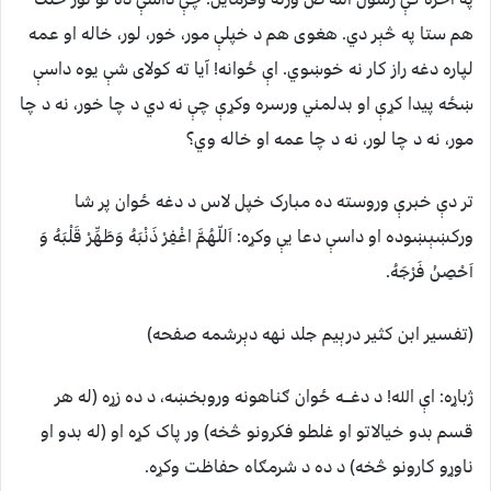
هم ستا په څېر دي. هغوی هم د خپلې مور، خور، لور، خاله او عمه
لپاره دغه راز کار نه خوښوي. اې ځوانه! آيا ته کولای شې يوه داسې
ښځه پيدا کړې او بدلمني ورسره وکړې چې نه دي د چا خور، نه د چا
مور، نه د چا لور، نه د چا عمه او خاله وي؟
تر دې خبرې وروسته ده مبارک خپل لاس د دغه ځوان پر شا
ورکښېښوده او داسې دعا يې وکړه: اَللّهُمَّ اغْفِرْ ذَنْبَهُ وَطَهِّرْ قَلْبَهُ وَ
اَحْصِنْ فَرْجَهُ.
(تفسير ابن کثير درېيم جلد نهه دېرشمه صفحه)
ژباړه: اې الله! د دغـــه ځوان ګناهونه وروبخښه، د ده زړه (له هر
قسم بدو خيالاتو او غلطو فکرونو څخه) ور پاک کړه او (له بدو او
ناوړو کارونو څخه) د ده د شرمګاه حفاظت وکړه.