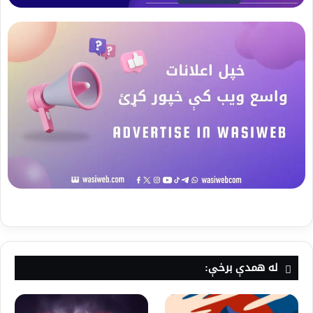
له همدې برخې: