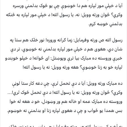
آيا د خپلې مور لپاره هم دا خوښوې چې يو څوک بدلمني ورسره
وکړي؟ ځوان ورته وويل: نه، يا رسول الله! د خپلې مور لپاره به څنګه
بدلمني خوښه کړم.
رسول الله ص ورته وفرمايل: زما ګرانه وروره! نور خلک هم ستا په
شان دي، هغوی هم د خپلې مور لپاره بدلمني نه خوښوي، تر دې
خبرې وروسته ده مبارک بيا ترې وپوښتل: ای ځوانه! د خپلو خوېندو
لپاره خو به زنا خوښوې؟ هغه ورته وويل: نه يا رسول الله!
ده مبارک ورته وويل: آيا د دې تحمل لرې، چې دغه کار ستا لوڼې
وکړي؟ ځوان ورته وويل: نه يا رسول الله! د دې تحمل څوک لري!…
وروسته ده مبارک عمه او خاله هم ور وښودل، خو د هغه له خوا
بس همدا يو ځواب و چې د هغوی لپاره زنا او بدلمني نه خوښوم.
په آخره کې رسول الله ص ورته وفرمايل: چې داسې ده نو نور خلک