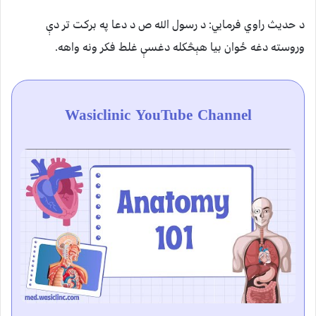
د حديث راوي فرمايي: د رسول الله ص د دعا په برکت تر دې
وروسته دغه ځوان بيا هېڅکله دغسې غلط فکر ونه واهه.
Wasiclinic YouTube Channel