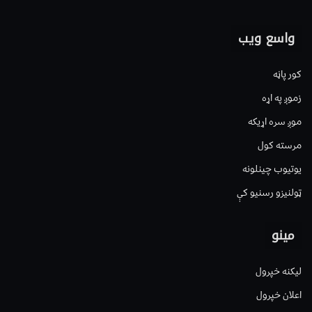
واسع ویب
کور پاڼه
زموږ په اړه
موږ سره اړیکه
مرسته کول
یوتیوب چینلونه
ټولنیزو رسنیو کې
مینو
لیکنه خپرول
اعلان خپرول