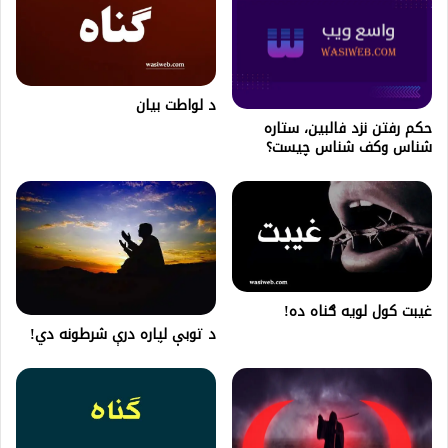
د لواطت بیان
حكم رفتن نزد فالبين، ستاره
شناس وكف شناس چیست؟
غيبت كول لویه ګناه ده!
د توبې لپاره درې شرطونه دي!