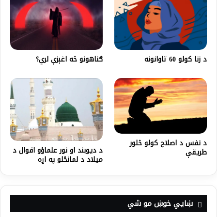
د زنا کولو 60 تاوانونه
ګناهونو څه اغېزې لري؟
د نفس د اصلاح کولو څلور
د دیوبند او نور علماؤو اقوال د
طریقې
میلاد د لمانځلو په اړه
ښايي خوښ مو شي