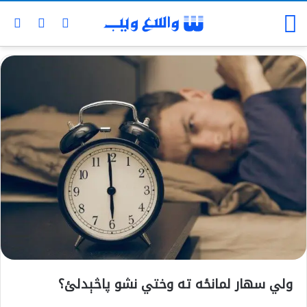
ولي سهار لمانځه ته وختي نشو پاڅېدلئ؟