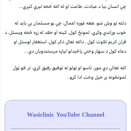
چې انسان بیا د عبادت، طاعت او له الله څخه لېري کېږي…
دلته نو ویلی شو، هغه غوره اعمال، چي یو مسلمان یې باید له
خوب وړاندي وکړي، لمونځ کول، کېنه او حقد له زړه څخه ویستل، د
قران کریم تلاوت کول ، دالله تعالى ذکر کول، استغفار لوستل او
دعاء کول د سهار وختي پاڅېدلو لپاره مرستندویان دي…
الله تعالی دي موږ، تاسو او ټولو ته توفيق رفيق کړي، تر څو ټول
لمونځونه پر خپل وخت ادا کړو..
Wasiclinic YouTube Channel