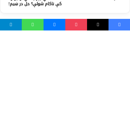
کې ناکام شولې؟ حل در ښیم!
واسع ویب
کور پاڼه
زموږ په اړه
موږ سره اړیکه
مرسته کول
یوتیوب چینلونه
ټولنیزو رسنیو کې
مینو