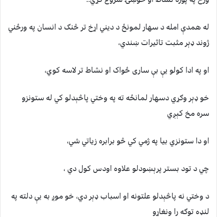
له همدې امله د سهار لمونځ د ديني اړخ تر څنګ د انسان په ورځني
ژوند ډېر مثبت تاثیرات ښندي،
او په ادا کولو یې بې ساری ځواک او نشاط تر لاسه کوي،
خو ډېر وګړي دسهار لمانځه ته په وختي پاڅېدلو کي له ستونزو
سره مخ کېږي
او دا ستونزي بیا په ژمي کي څو برابره زیاتي شي،
چي د تود بستر پرېښودلو علاوه اودس کول دي ،
د وختي نه پاڅېدلو علتونه او اسباب ډېر دي، خو موږ به یې دلته په
لنډه توګه را ونغاړو