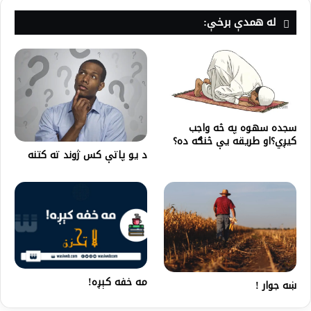
له همدې برخې:
سجده سهوه په څه واجب
کیږي؟او طریقه یې څنګه ده؟
د یو پاتې کس ژوند ته کتنه
مه خفه کېږه!
ښه جوار !