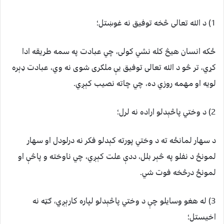
1) د الله تعالی څخه توفیق نه غوښتل؛
ځکه انسان هيڅ کله نشي کولی، چي عبادت په سمه طريقه ادا
کړي، تر څو د الله تعالی توفیق یې ملګری شوی نه وي، عبادت ډېره
لويه او مهمه روزي ده، چي چاته نصیب کېږي.
2) د وختي پاڅېدلو اراده نه لرل؛
د سهار لمانځه ته د وختي پورته کېدلو فکر نه درلودل او سهار
لمونځ د نفلو په څېر بلل، ددې علت کېږي، چي ناوخته و پاڅې او
لمونځ درڅخه فوت شي.
3) له هغو وسایلو چې د وختي پاڅېدلو لپاره کارېږي، ګټه نه
اخيستل؛