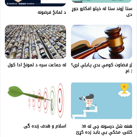
ستا ژوند ستا له خپلو افکارو جوړ
د لمانځ فرضونه
دی
ژر قضاوت کومې بدې پـایلې لري؟
له جماعت سره د لمونځ ادا كول
| غږ
اسلام و هدف زنده گی
هغه شل درسونه چې له 30
کلنۍ مخکې یې باید زده کړئ