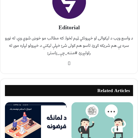
Editorial
د واسع ویب د لیکوالۍ او خپرونکي ټیم لخوا. که مطالب مو خوښ شوي وي، له نورو
سره یې هم شریکه کړئ. تاسو هم کولی شئ خپلې لیکنې د خپرولو لپاره موږ ته
راولېږئ. #مننه_چې_یاستئ
Related Articles