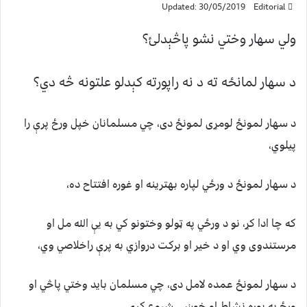
Updated: 30/05/2019
Editorial
ولي سهار وختي نشو پاڅېدلئ؟
د سهار لمانځه ته د نه راپورته کېدلو علتونه څه دي؟
د سهار لمونځ لومړی لمونځ دی، چي مسلمانان خپل ورځ پرې را
پيلوي،
د سهار لمونځ د ورځي لپاره بهترینه او غوره افتتاح ده،
که چا ادا کړ، نو د ورځي په ټولو وختونو کي به یې الله مل او
مرستندوی وي او د خیر او برکت دروازي به پرې راخلاصي وي،
د سهار لمونځ عمده لامل دی، چي مسلمان باید وختي پاڅي او
ورځ په پوره نشاط او خوښۍ شروع کړي..