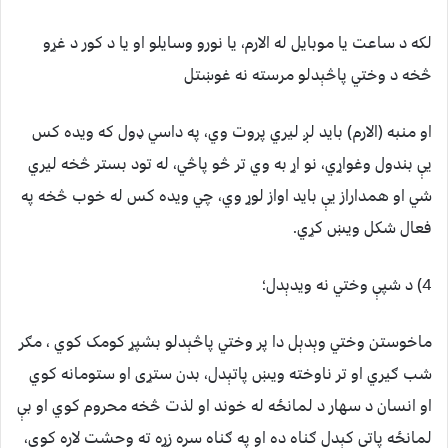
لکه د ساعت یا موبایل له الارم، یا نورو وسایلو او یا د کور د غړو
څخه د وختي پاڅېدلو مرسته نه غوښتل
او منبه (الارم) باید لږ ليري پروت وي، په داسي ډول که ويده کس
یې بندول وغواړي، نو اړ به وي تر څو پاڅي، له تود بستر څخه ليري
شي او همداراز یې باید اواز لوړ وي، چي ويده کس له خوب څخه په
فعال شکل ويښ کړي.
4) د شپې وختي نه ويدېدل؛
ماخوستن وختي وېدېل دا پر وختي پاڅېدلو بشپړ کومک کوي ، مګر
شب ګيري او تر ناوخته ويښ پاتېدل، بدن ستړی او ستومانه کوي
او انسان د سهار د لمانځه له خوند او لذت څخه محروم کوي او بې
لمانځه پاتي کېدل ګناه ده او په ګناه سره زړه ته وحشت لاره کوي،