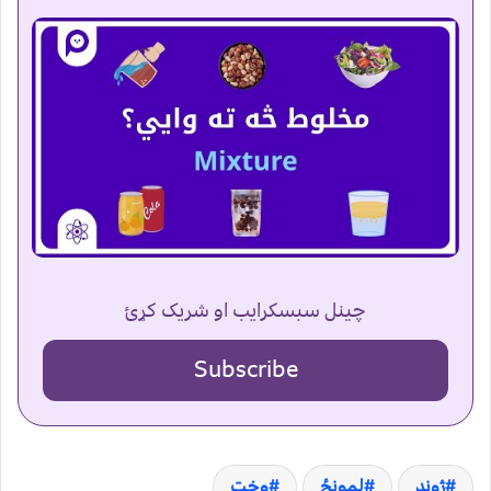
چینل سبسکرایب او شریک کړئ
Subscribe
ژوند
لمونځ
وخت