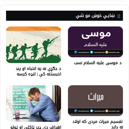
ښايي خوښ مو شي
د موسى علیه السلام نسب
د جګړې نه په انتباه او پند
اخیستنه کې | لنډه کیسه
تقسیم میراث مردی که اولاد
نه دارد
اهداف دې ډېر ټاکلي او ټولو