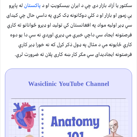
سکتور یا آزاد بازار دی چي د ایران بیسکویټ او د
پاکستان
له پاپړو
یې زموږ او بازار او د کلي دوکانونه ډک کړي په داسي حال چي کیدای
سي ډیر اولیه مواد په افغانستان کي تولید او ډیرو ځوانانو ته کاري
فرصتونه ایجاد سي داچي خبري مي ډیري اوږدې نه سې دا یو دوه
کاري ځایونه مي د مثال په ډول ذکر کړل که نه خورا ډیر کاري
فرصتونه ایجادیدای سي مګر کار ښه کاری پلان ته ضرورت لري.
Wasiclinic YouTube Channel