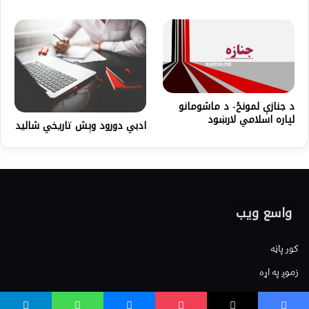
د جنازې لمونځ- د ماشومانو
لپاره اسلامي لارښود
ادبي دورود وېش تاريخي شاليد
واسع ویب
کور پاڼه
زموږ په اړه
موږ سره اړیکه