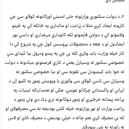
مشکل دی
۲ـ د دولت سکتوري وزارتونه حتی امنیتي اورګانونه کولای سي چي
کارونه ایجاد کړي مثلا د زراعت او مالداری په څانګه کي په ځینو
ولایتونو کي د دولتي فارمونو لکه ګاوداري مرغداري او داسي نور
ایجادول او د هغه د محصولات پروسس کول چي په شروع کي دا
کار خپله وزارت باید وکړي کله یې چي په پښو ودرول بیا کیدای سي
خصوصي سکتور ته وسپارل یعني د کاري فرصتونو بنیادونه د دولت
له خوا باید کیښودل سي تقویه سي او بیا خصوصي سکتور ته
وسپارل سي تاسي کولای سی وګوری یا وپوښتی زموږ په کلیو کی د
ایراني او پاکستاني چرګانو غوښي، هګی او همدارنګه لبنیات په
پراخه پیمانه خرڅیږي او زموږ دوکانونه ترې ډک دي ولي زموږ د
زراعت وزارت او نور وزارتونه خپله کلنی بودیجه نه سي مصرفولای او
که یې مصرف کړي هم چاته د خپلي بودیجې د مصرف ځای او لاس
ته راوړنه نه شي ښودلای