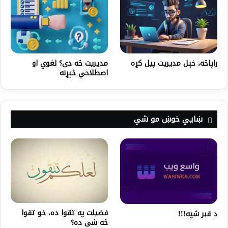
راپاڅه، خپل مدیریت پیل کړه
مدیریت څه دی؟ لغوي او
اصطلاحي څېړنه
ښايي خوښ مو شي
فضيلت په تقوا ده، خو تقوا
د قبر شپه!!!
څه شى ده؟