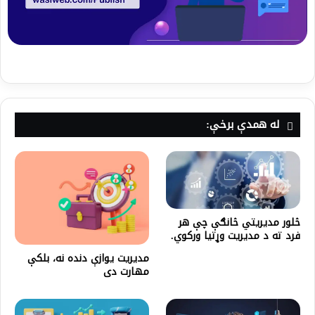
له همدې برخې:
څلور مدیریتي څانګې چې هر
فرد ته د مدیریت وړتیا ورکوي.
مدیریت یوازې دنده نه، بلکې
مهارت دی