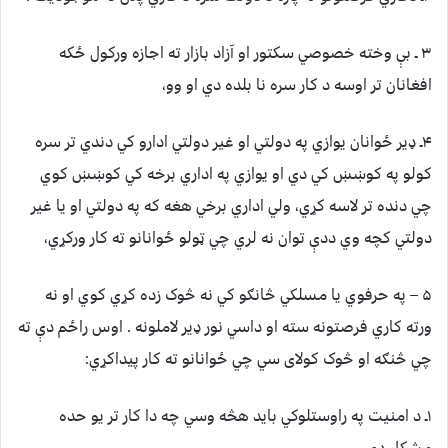
۳ ـ بې وخته خصوصي سکتور او آزاد بازار ته اجازه ورکول ځکه
افغانان تر اوسه د کار سره نا بلده دي او وو،
۴ـ ډیر ځوانان یوازي په دولتي او غیر دولتي ادارو کي دندي تر سره
کولو په کوښښ کي دي او یوازي په اداري برخه کي کوښښ کوي
چي دنده تر لاسه کړي، ولي اداري برخي هغه که په دولتي او یا غیر
دولتي کچه وي ددې توان نه لري چي ټولو ځوانانو ته کار ورکړي،
۵ – په حرفوي یا مسلکي څانګو کي نه څوک زده کړي کوي او نه
ورته کاري فرصتونه سته او داسي نور ډیر لاملونه . اوس راځم دې ته
چي څنګه او څوک کولای سي چي ځوانانو ته کار پیداکړي:
۱ـ د امنیت په راوستلوکي باید هڅه وسي چه دا کار تر یو حده