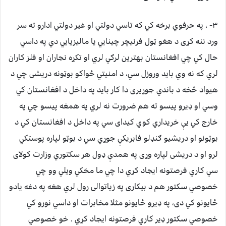
۳- ، په حرفوي برخه کي که تاسي دولتي او غیر دولتي ادارو ته سر
ورد ننه کړی د هغو ټول فرنیچر چینایي یا مالیزیایي دي په داسي
حال کي چي افغانستان بهترین لرګي لري او تکړه نجاران او فلز کاران
لري که نه وي باید وروزل سي، د امنیتي ځواکو بوټونه دریشی چي د
هیواد څخه د باندي جوړیری دا کار باید په داخل د افغانستان کي
وسي او ډیرو پیسو ته هم ضرورت نه لري په همغه پیسو چي په
خارج کي یې خریداري کوي کیدای سي په داخل د افغانستان کي د
بوټونو او دریشیو ګنډلو فابریکې جوړي سي د بوټو لپاره پوستکي
لرو او د دریشی لپاره وړی په همدې ډول هر سکتوري وزارت کولای
سي کاري فرصتونه ایجاد کړي دا چي ما مخکي ویلي وو چي
خصوصي سکتور هم د بیکاری په زیاتوالی رول لري هغه په دغه یادو
ځایونو کي دی، په ډیرو ځایونو مثلا مخابرات او داسي نورو کي
خصوصي سکتور ډیر کاري فرصتونه ایجاد کړي . خو خصوصي