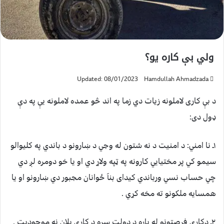
ولي بې کاره یو؟
Updated: 08/01/2023
Hamdullah Ahmadzada
د بې کاری لاملونه زیات دي زما په اند څو عمده لاملونه یې په دې
ډول دی:
۱ـ نا امني: د امنیت د نه شتون له وجي د ښارونو د باندي په کلیوالو
سیمو کي پر مختیایي کارونه په ټپه ولاړ دي او یا خو دومره لږ دي
چي حساب نسي ورباندي کیدای بنآ ځوانان مجبور دي ښارونو او یا
همسایه ملکونو ته مخه کړي .
۲ـ دکاري فرصتونو له پاره د دولت سره د کاري پلان نه موجودیت .