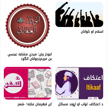
اسلام او ځوانان
ابوذز رض؛ مردي مشابه عيسي
بن مريم(جوانان الگو)
د اعتکاف ثواب او اړوند مسائل
ای قهرمان ملته! -شعر