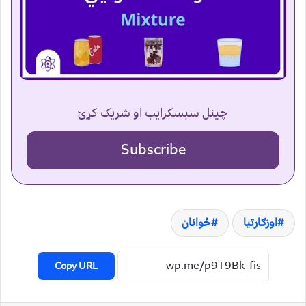
چینل سبسکرایب او شریک کړئ
Subscribe
اوزګارتیا
ځوانان
Copy URL