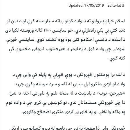
Updated: 17/05/2019
Editorial
اسلام خپلو پیروانو ته د واده کولو زیاته سپارښتنه کړې او د دین او
دنیا ګټې یې پکې رانغاړلې دي، خو ساینس ۱۴۰۰ کاله وروسته لګیا دی
د اسلام د دغسې احکامو ګټې یوه یوه کشف کوي. ساینسي څیړنې
ښودلې چې واده کول د زهایمر یا هیرجنتوب ناروغۍ مخنیوي کې
ګټه کوي.
د لف برا پوهنتون څېړونکي د یوې څېړنې په پایله کې وايي چې د
واده او نژدې ملګرو لرل ښايي له تاسو سره مرسته وکړي چې د
«هیرجن- توب» د یادښت د له منځه تللو په ناورغۍ اخته نه شئ.
دا چې څیړونکي مسلمانان ندي، نو کوښښ یې کړی چې د واده نوم
په ډاګه وانخلي او په ځای یې نزدې ملګري اصطلاح وکاروي.
څېړونکي وايي دا مهمه نه ده چې تاسو له ډېرو کسانو سره اړیکي