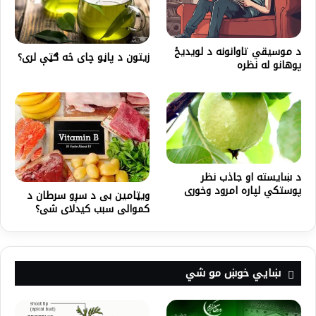
د موسیقي تاوانونه د لویدیځ
زیتون د پاڼو چای څه ګټې لری؟
پوهانو له نظره
د ښایسته او جاذب نظر
پوستکي لپاره امرود وخوری
ویټامین ‌بی د سږو سرطان د
کموالی سبب کیدلای شی؟
ښايي خوښ مو شي