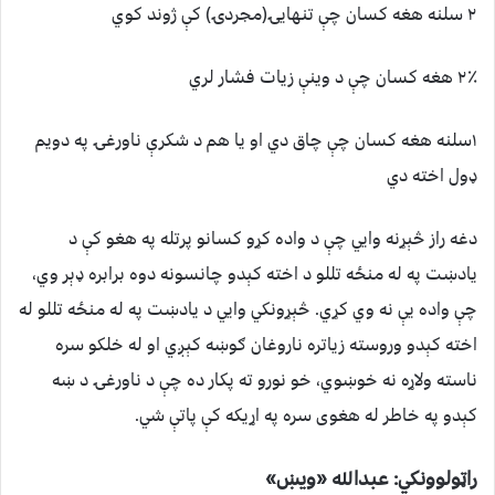
۲ سلنه هغه کسان چې تنهایۍ(مجردۍ) کې ژوند کوي
۲٪ هغه کسان چې د وینې زیات فشار لري
۱سلنه هغه کسان چې چاق دي او یا هم د شکرې ناورغۍ په دویم
ډول اخته دي
دغه راز څېړنه وايي چې د واده کړو کسانو پرتله په هغو کې د
یادښت په له منځه تللو د اخته کېدو چانسونه دوه برابره ډېر وي،
چې واده یې نه وي کړي. څېړونکي وايي د یادښت په له منځه تللو له
اخته کېدو وروسته زیاتره ناروغان ګوښه کېږي او له خلکو سره
ناسته ولاړه نه خوښوي، خو نورو ته پکار ده چې د ناورغۍ د ښه
کېدو په خاطر له هغوی سره په اړیکه کې پاتې شي.
راټولوونکي: عبدالله «ویښ»