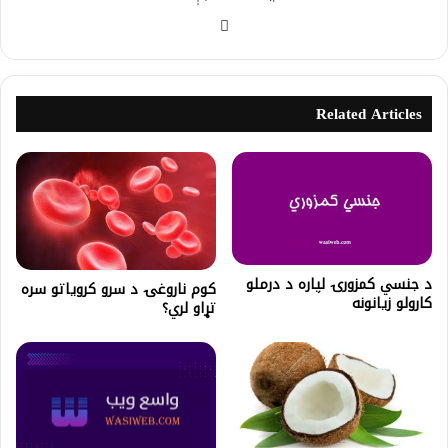
Related Articles
د جنسي کمزورۍ لپاره د درملو
کوم ناروغۍ د سرو کرویاتو سره
کارولو زيانونه
تړاو لري؟