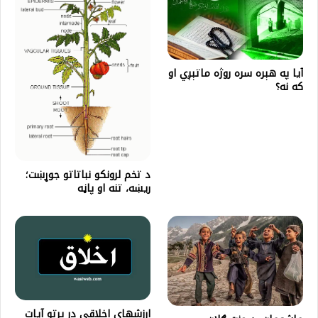
آيا په هېره سره روژه ماتېږي او
که نه؟
د تخم لرونکو نباتاتو جوړښت؛
ریښه، تنه او پاڼه
ارزشهای اخلاقی در پرتو آیات