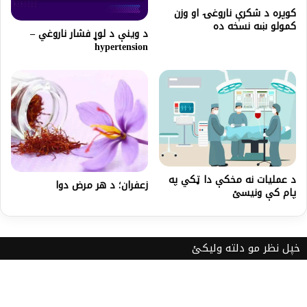
کوپره د شکرې ناروغۍ او وزن
کمولو ښه نسخه ده
د وینې د لوړ فشار ناروغي –
hypertension
د عمليات نه مخكې دا ټکي په
زعفران؛ د هر مرض دوا
پام کې ونیسئ
خپل نظر مو دلته ولیکئ