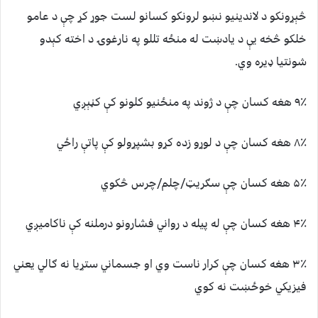
څېړونکو د لاندینیو نښو لرونکو کسانو لست جوړ کړ چې د عامو
خلکو څخه یې د یادښت له منځه تللو په نارغوۍ د اخته کېدو
شونتیا ډیره وي.
۹٪ هغه کسان چې د ژوند په منځنیو کلونو کې کڼېږي
۸٪ هغه کسان چې د لوړو زده کړو بشپړولو کې پاتې راځي
۵٪ هغه کسان چې سګریټ/چلم/چرس څکوي
۴٪ هغه کسان چې له پیله د رواني فشارونو درملنه کې ناکاميږي
۳٪ هغه کسان چې کرار ناست وي او جسماني ستړیا نه ګالي یعني
فیزیکي خوځښت نه کوي