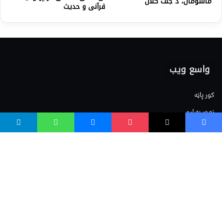
ماشومان، د جنت ګلان
قرآنی و حدیث
واسع ویب
کور پاڼه
زموږ په اړه
موږ سره اړیکه
مرسته کول
یوتیوب چینلونه
ټولنیزو رسنیو کې
مینو