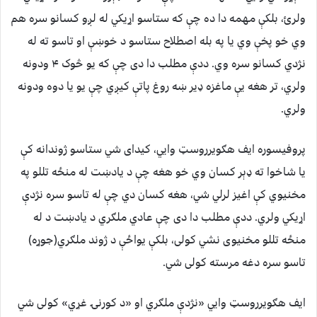
ولرئ، بلکې مهمه دا ده چې که ستاسو اړیکي له لږو کسانو سره هم
وي خو پخې وي یا په بله اصطلاح ستاسو د خوښې او تاسو ته له
نژدي کسانو سره وي. ددې مطلب دا دی چې که یو څوک ۴ ودونه
ولري، تر هغه یې ماغزه ډیر ښه روغ پاتې کیږي چې یو یا دوه ودونه
ولري.
پروفیسوره ایف هګویرروسټ وايي، کیدای شي ستاسو ژوندانه کې
یا شاخوا ته ډېر کسان وي خو هغه چې د یادښت له منځه تللو په
مخنیوي کې اغیز لرلي شي، هغه کسان دي چې له تاسو سره نژدې
اړیکي ولري. ددې مطلب دا دی چې عادي ملګري د یادښت د له
منځه تللو مخنیوی نشي کولی، بلکې یواځې د ژوند ملګري(جوړه)
تاسو سره دغه مرسته کولی شي.
ایف هګویرروسټ وايي «نژدې ملګري او «د کورنۍ غړي» کولی شي