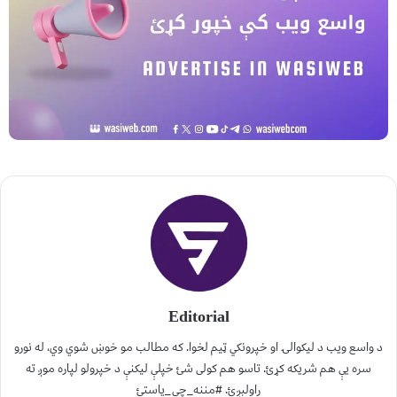
Editorial
د واسع ویب د لیکوالۍ او خپرونکي ټیم لخوا. که مطالب مو خوښ شوي وي، له نورو
سره یې هم شریکه کړئ. تاسو هم کولی شئ خپلې لیکنې د خپرولو لپاره موږ ته
راولېږئ. #مننه_چې_یاستئ