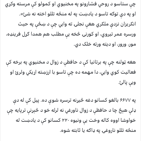
چې ستاسو د روحي فشارونو په مخنیوي او کمولو کې مرسته وکړي
او په دې توګه تاسو د یادښت په له منځه تللو اخته نه شئ».
انګریزان نزدې ملګري هغې نجلۍ ته وایي چې د ښځې په حیث
ورسره عمر تیروي، او کورنۍ څخه یې مطلب هم همدا ګړل فرینډه،
مور، ورور، او دیته ورته خلک دي.
هغه ټولنه چې په برتانیا کې د حافظې د زوال د مخنیوي په برخه کې
فعالیت کوي وايي، دا مهمه ده چې تاسو با ارزښته اړیکي ولرئ او
ویې پالئ.
په ۶۶۷۷ بالغو کسانو دغه څیړنه ترسره شوې ده. پيل کې له دې
ډلې هېڅ چا د حافظې د زوال ناورغي نه لرله خو د څېړنې ترپایه چې
خواوشا اووه کاله وخت یې ونیوه ۲۲۰ کسانو کې د یادښت له
منځه تللو ناروغۍ په ډاګه یا ثابته شوه.