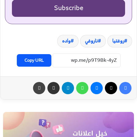
Subscribe
روغتیا
ناروغي
واده
Copy URL