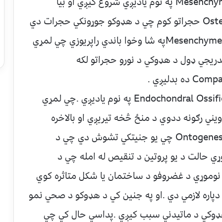
ياديږي چي د يو خاص ارتباطي نسج چي د Mesenchyme په نوم ياديږي شروع کيږي او بيا
وروسته يوه اندازه Mesenchyme پهOsteoblast حجراتو کوم چي د هډوکو جوړونکي حجرات دي
بدليږي وروسته دغه Osteoblast حجرات د Mesenchymeپه شا وخوا باندي راپريوزي چي لمړي
دريجي ډول د هډوکي د نورو حجراتو لکه
او د تني او نهاياتو هډوکو تشکل بيا د Endochondral Ossification په نوم ياديږي .چي لمړي
ل کوي او بيا Osteoblast او د ويني رګونه ددوي د منځ څخه تيريږي او بالاخره
غضروف په هډوکي بدليږي . Ontogenesis Imperfect a چي يو جنيتکي تشوش دي چي د
ي حالت د يو پروتين د تنقيص له امله چي د
ږي .چي نوموړي د غضروفو د ساختمان يا شکل متاثره کوي
اره لازمي دي .او په جنين کي د هډوکو د صحي نمو
وکي د ماتيدني سبب کيږي .پداسي حال کي چي