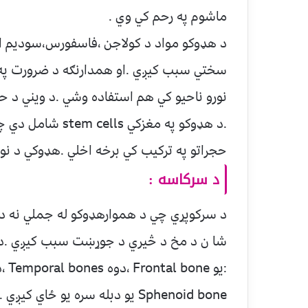
ماشوم په رحم کي وي .
د هډوکو مواد د کولاجن ،فاسفورس،سوديم ا
سختي سبب کيږي .او همدارنګه د ضرورت په
نورو ناحيو کي هم استفاده وشي .د ويني د حج
حجراتو په ترکيب کي برخه اخلي .هډوکي د نورو هډوکوسره د gament
د سرکاسه :
د سرکوپړي چي د هموارهډوکو له جملي نه ده 
شا ن د مخ د څيري د جوړښت سبب کيږي .د کو
Sphenoid bone يو دبله سره يو 