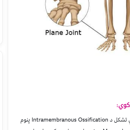
کوي:
مثلا : هموار هډوکي لکه د سرد کاسي هډوکي تشکل د Intramembranous Ossification پنوم