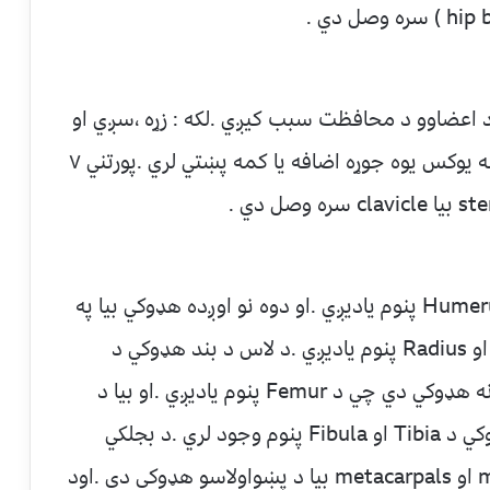
اعضاوو د محافظت سبب کيږي .لکه : زړه ،سږي او
ينه .عموما انسان ١٢ جوړي پښتي لري .کله کله يوکس يوه جوړه اضافه يا کمه پښتي لري .پورتني ٧
هر بازو د يو اوږد هډوکي لرونکي دي چي د Humerus پنوم ياديږي .او دوه نو اوږده هډوکي بيا په
ليڅه (Forearm ) کي ليدل کيږي چي د ulna او Radius پنوم ياديږي .د لاس د بند هډوکي د
carpals پنوم ياديږي .اوږدترين هډوکي د ورانه هډوکي دي چي د Femur پنوم ياديږي .او بيا د
ځنګانه نه تر بجلکو پوري د دوه نور اوږده هډوکي د Tibia او Fibula پنوم وجود لري .د بجلکي
هډوکي د Tarsal پنوم ياديږي .او metatarsal او metacarpals بيا د پښواولاسو هډوکي دي .اود