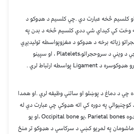
و کلسيم څخه عبارت دي .چي کلسيم د هډوکو د
 وخت کي کيداي شي ددي کلسيم څخه د بدن په
راتو زياته برخه د هډوکو د مغزوپواسطه توليديږي
.د هډوکو په مغزکي stem cells شامل دي چي د ويني د سروحجراتو،Platelets ، او سپينو
Li پواسطه ارتباط لري .
چي د دماغ د پوښلو او ساتني وظيفه لري .او همدا
چنيوالي په دوره کي اته هډوکي چي عبارت دي له
:يو Frontal bone ،دوه Temporal bones ،دوه Parietal bones ،يو Occipital bone ،او يو
ځاي کيږي .ماشومان په لمړيو کښي د سرکاسي د هډوکو تر منځ