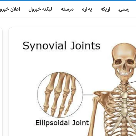
رسنۍ
اړیکه
په اړه
مرسته
لیکنه خپرول
اعلان خپرو