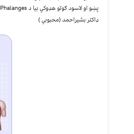
پښو او لاسود ګوتو هډوکي بيا د Phalanges پنوم ياديږي .
ډاکتر بشيراحمد (محبوبي )