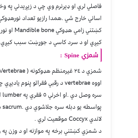
فاصلي لري او ډيرنرم وي چي د زيږيدني په وخ
کښتني زام
کيږي او د سرد کاسي د جوړښت سبب کيږي .
شمزي Spine :
لاندي Coccyx موقعيت لري .