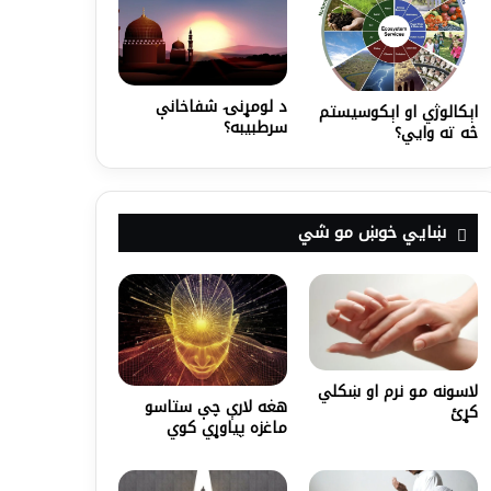
د لومړنۍ شفاخانې
اېکالوژي او اېکوسیستم
سرطبيبه؟
څه ته وايي؟
ښايي خوښ مو شي
لاسونه مو نرم او ښکلي
هغه لارې چې ستاسو
کړئ
ماغزه پياوړي کوي