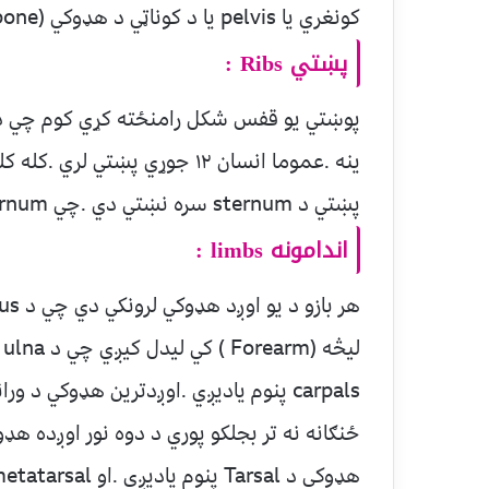
کونغري يا pelvis يا د کوناټي د هډوکي (hip bone ) سره وصل دي .
پښتي Ribs :
پوښتي يو قفس شکل رامنځته کړي کوم چي د 
پښتي د sternum سره نښتي دي .چي sternum بيا clavicle سره وصل دي .
اندامونه limbs :