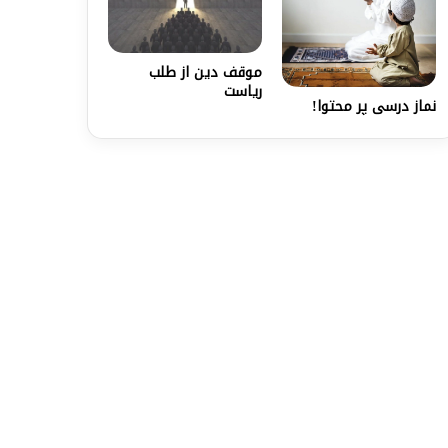
موقف دین از طلب
ریاست
نماز درسی پر محتوا!