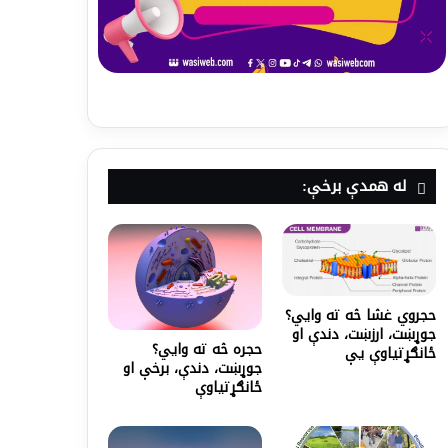
له همدې برخې:
حجروي غشا څه ته وايي؟
جوړښت، ارزښت، دندې او
حجره څه ته وايي؟
ځانګړتیاوې یې
جوړښت، دندې، برخې او
ځانګړتیاوې