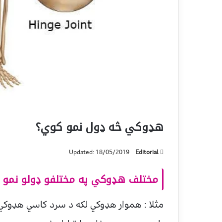
هډوکي څه ډول نمو کوي؟
Updated: 18/05/2019
Editorial
مختلف هډوکي په مختلفو ډولو نمو 