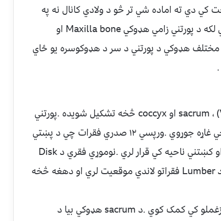
ت کي دي ته اماده شي تر څو د ولادي کانال نه په
اساني خارج شي .همدا رازيو تعداد نورهډوکي لکه د پورتني زامي هډوکي Maxilla bone او
ي هډوکي Mandible bone او نور مختلف هډوکي د پورتني د سر د هډوکوسره يو ځاي
شمزي د ٢٤ غيرمنظم هډوکونه ( Vertebrae) ، sacrum او coccyx څخه تشکيل شويده .پورتني
اووه vertebrae د رقبي فقراتو پنوم ياديږي چي غاړه جوړوي .ورپسي ١٢ صدري فقرات چي د پښتي
سره وصل دي .او اخرني ٥ فقري په lumber او کښتني ناحيه کي قرار لري .نوموړي فقري د Disk
پواسطه يو دبله سره جلاشوي دي .sacrum د Lumber فقراتو لاندي موقعيت لري او دهغه څخه
د شمزي کښتني برخه په موازنه او د وزن په زغملو کي کمک کوي .د sacrum هډوکي بيا د