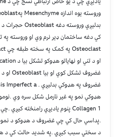
کي دغه ساختمان ډير نرم وي او وروسته په ت
Osteoclast په کمک په سخته طبقه چي Compact ده بدليږي .
غضروف تشک
هډوکي نمو په غير نارمل شکل سره وي .نوموړ
Collagen 1 پنوم ياديږي رامنځته کي
.پداسي حال کي چي غضروف د هډوکو د نمو دپ
د سختي سبب کيږي .په شديد حالت کي د هډ