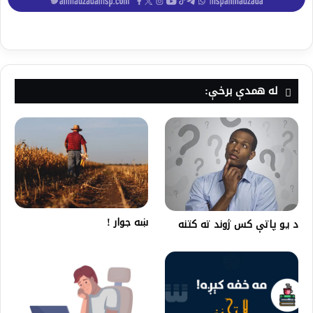
له همدې برخې:
ښه جوار !
د یو پاتې کس ژوند ته کتنه