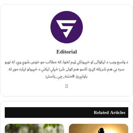
Editorial
د واسع ویب د لیکوالۍ او خپرونکي ټیم لخوا. که مطالب مو خوښ شوي وي، له نورو
سره یې هم شریکه کړئ. تاسو هم کولی شئ خپلې لیکنې د خپرولو لپاره موږ ته
راولېږئ. #مننه_چې_یاستئ
Related Articles