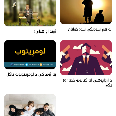
ته هم ښوونکی شه؛ ځوانان
ژوند او هېلې!
په ژوند کې د لومړیتوبونه ټاکل
د ارواپوهني له کتابونو څخه(۵۰)
ټکې