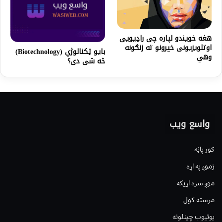
هغه خویندو لپاره چی راډیویی
اوتلویزیونی خپرونو ته زنګونه
بايو ټکنالوژي (Biotechnology)
وهي
څه شی دی؟
واسع ویب
کور پاڼه
زموږ په اړه
موږ سره اړیکه
مرسته کول
یوتیوب چینلونه