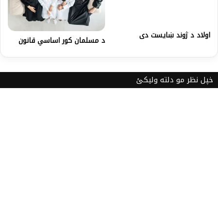
اولاد د ژوند ښایست دی
د مسلمان کور اساسي قانون
خپل نظر مو دلته ولیکئ