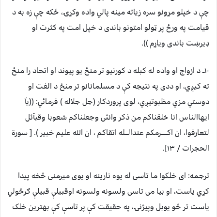
چې د خپلو مړونو سره زیاته مینه پالي واده وکړۍ، ځکه چې زه به د
قیامت په ورځ پر ټولو امتونو باندی د خپل امت په کثرت او
ډیرښت باندی ویاړم )).
۱۰ــ د ازواج او واده له کبله د کورنیو تر منځ یو پیوند او اتحاد را منځ
ته کیږي، او ددی په نتیجه کې د مسلمانانو تر منځ د الفت او
دوستي مزي مظبوتیږي، لوی پروردګار (جل جلاله ) فرمائي: ((یآ
ایهاالناس انا خلقناکم من ذکر وانثی وجعلناکم شعوبا وقبآئل
لتعارفوا، ان اکــــــرمکم عندالـــله اتقاکم ، ان الله علیم خبیر ). [ سورة
الحجرات / ۱۳].
ترجمه: ای خلکو! ما تاسی له یوه نارینه او یوی میرمنی څخه پیدا
کړي یاست، او بیا می تاسی ولسونه ولسونه اوقبیلې قبیلې ګرځولي
یاست تر څو یوبل وپیژنۍ، په حقیقت کې پر تاسې کې بهترین خلک