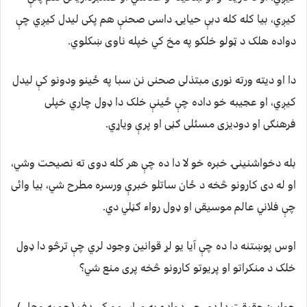
کیږي، بیا کله کله دبې حیایۍ داسی صحنې هم پکی لیدل کیږي چې
دواده هلک د ټولو خلکو په مخ کي خپله ناوی ښکلوي.
دا او دیته ورته نوری مبتذلی صحنی نن سبا په ځینو ودونو کې لیدل
کیږي، او عجیبه خو داده چې ځینې خلک دا ډول چاري خپلی
فرهنګی او دودیزی مسئلی ګڼی او پرې ویاړي.
بله دخواشنینۍ خبره خو لا دا ده چې هر کله دوی ته نصیحت وشي،
او له دی کارونو څخه د ځان ساتلو خبرې ورسره مطرح شي، بیا وائی
چې فلاني عالم موسیقی او ډول رواء ګڼلي دي.
اوس پوښتنه دا ده چې آیا یو لړ قوانین وجود لري چې ترڅو دا ډول
خلک د منکراتو او پریوتو کارونو څخه پری منع شي؟