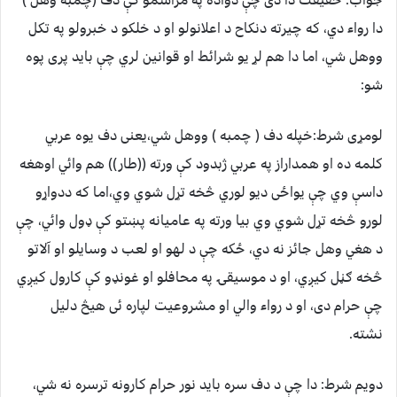
جواب: حقیقت دا دی چې دواده په مراسمو کې دف (چمبه وهل )
دا رواء دي، که چیرته دنکاح د اعلانولو او د خلکو د خبرولو په تکل
ووهل شي، اما دا هم لړ یو شرائط او قوانین لري چې باید پری پوه
شو:
لومړی شرط:خپله دف ( چمبه ) ووهل شي،یعنی دف یوه عربي
کلمه ده او همداراز په عربي ژبدود کې ورته ((طار)) هم وائي اوهغه
داسې وي چې یواځی دیو لوري څخه تړل شوي وي،اما که ددواړو
لورو څخه تړل شوي وي بیا ورته په عامیانه پښتو کې ډول وائي، چې
د هغي وهل جائز نه دي، ځکه چې د لهو او لعب د وسایلو او آلاتو
څخه ګڼل کیږي، او د موسیقۍ په محافلو او غونډو کې کارول کیږي
چې حرام دی، او د رواء والي او مشروعیت لپاره ئی هیڅ دلیل
نشته.
دویم شرط: دا چې د دف سره باید نور حرام کارونه ترسره نه شي،