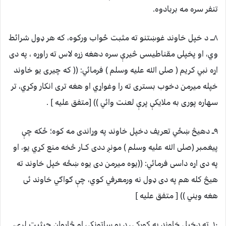
تنفر سره مه بربادوه.
۸ـــ د خپل خاوند غوښتنو ته مثبت ځواب ورکوه، که هر ډول شرائط
وي، او پخپلی مقناطیسی څیرې سره دهغه زړه لاس ته راوړه ، په دی
اړه نبي کریم ( صلی الله علیه وسلم ) فرمائي: (( که چیری یو خاوند
خپله میرمن دخوب بستری ته را وغواړي او هغه تری انکار وکړي، تر
سهاره پوری به ملايکې پرې لعنت وائي )) [متفق علیه ] .
۹ــ دهیڅ ښځي تعریف دخپل خاوند په وړاندی مه کوه؛ ځکه چې
پیغمبر (صلی الله علیه وسلم ) مونږ ددی کــار څخه منع کړي یو، او
په دی اړه داسی فرمائي: ((یوه میرمن دی یوه ښځه خپل خاوند ته
هیڅ کله هم په دی ډول نه ورمعرفي کوي، چې ګواګي خاوند ئی
هغه ویني )) [ متفق علیه ]
۱۰ــ ته دخپل خاوند په کورکــې د یو ساتونکي او څاروان حیثیت لری،