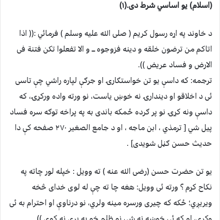
(اسلام) یو اساسي شرط دی.(۱)
د خاوند په اړه رسول کریم ( صلی الله علیه وسلم ) فرمائي :(( اذا
اتاکم من ترضون خلقه و دینه فزوجوه ـــ و الا تفعلوا تکن فتنة فی
الارض و فساد عریض )).
ترجمه: که داسې یو تن خواستګارۍ او جرګې لپاره راشي چې تاسی
ئی د اخلاقو او دیندارۍ نه خوښ یاست، نو ورته واده ورکړۍ، که
داسې ونه کړۍ نو پر ګرده ځمکه باندی به په پراخه توګه سره فساد
پیل شي [ ترمذي ، ابن ماجه ، او د جامع الصغیر ۲۷۰ صفحه کې دا
حدیث حسن ګڼل شویدی] .
یو تن حضرت حسن (رضی الله عنه ) ته وویل : خپله لور چاته په
نکاح کړم ؟ ورته ئی وویل: هغه چا ته چې له لوی خدای څخه
ویریږي؛ ځکه که چيری ورسره مینه ولري، نو درناوې او احترام به ئی
وکړي، او که ئي خوښه نه شي نو ظلم خو به پری نه کوي )).