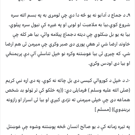
۹ــ د جماع د آدابو نه یو څه دا دي چې لومړی به په بسم الله سره
شروع کوي،بیا به ملاعبت او لوبی او په غیږه کې نیول سره پیلوي،
بیا به یو بل ښکلوي چې دیته دجماع پیلامه وائي، بیا هر کله چې
خاوند ارضا شي تر هغې پوری دی صبر وکړي چې میرمن ئی هم ارضا
شي، که چیری ئی بیا غوښتنه وکړه نو خپل تناسلي آلې دې پریمنځي
او بیا دی اودس وکړي.
۱۰ــ د خپل د کوروالي کیسی دی بل چاته نه کوي، په دی اړه نبي کریم
(صلی الله علیه وسلم ) فرمایلی دي: ((په خلکو کې تر ټولو بد شخص
هماغه دی چې خپلی میرمنی ته نژدی کیږي او بیا ئی اسرار او رازونه
بربنډوي)) [مسلم ]
په تیره زمانه کې د یو صالح انسان څخه پوښتنه وشوه چې غوښتل