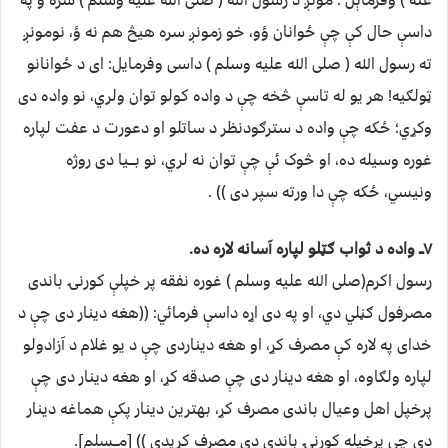
عنه ) وفرماېل : مونږ د رسول الله ( صلی الله علیه وسلم ) سره ؤ په
داسې حال کې چې ځوانان ؤو، خو زمونږ سره هیڅ هم نه ؤ، نومونږ
ته رسول الله ( صلی الله علیه وسلم ) داسی وفرمایل: ای د ځوانانو
ټولګیه! هر یو له تاسې څخه چې د واده کولو توان ولري، نو واده دی
وکړي؛ ځکه چې واده د سترګودنظر د ساتلو او دعورت د عفت لپاره
غوره وسیله ده، او څوک ئې چې توان نه لري، نو بـــیا دی روژه
ونیسي، ځکه چې دا ورته سپر دی )) .
۷ــ واده د ثواب ګټلو لپاره آسانه لاره ده.
رسول اکرم(صلی الله علیه وسلم ) غوره نفقه پر خپلې کورنۍ باندی
مصرفول ګڼلي دي، او په دی اړه داسې فرمائي: ((هغه دینار دی چې د
خدای په لاره کې مصرف کړ، او هغه دیناردی چې د یو غلام د آزادولو
لپاره ولګاوه، او هغه دینار دی چې صدقه کړ، او هغه دینار دی چې
پرخپل اهل وعیال باندی مصرف کړ، بهترین دینار پکې هماغه دینار
دې چې پرخپله کورنۍ باندی دی مصرف کړیدی )) [مــسلم].