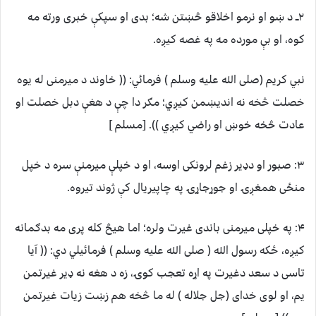
۲ــ د ښو او نرمو اخلاقو څښتن شه؛ بدی او سپکې خبری ورته مه
کوه، او بې مورده مه په غصه کیږه.
نبي کریم (صلی الله علیه وسلم ) فرمائي: (( خاوند د میرمنی له یوه
خصلت څخه نه اندیښمن کیږي؛ مګر دا چې د هغې دبل خصلت او
عادت څخه خوښ او راضي کیږي )). [مسلم ]
۳: صبور او دډیر زغم لرونکی اوسه، او د خپلې میرمنې سره د خپل
منځی همغږۍ او جوړجاړۍ په چاپیریال کې ژوند تیروه.
۴: په خپلی میرمنی باندی غیرت ولره؛ اما هیڅ کله پری مه بدګمانه
کیږه، ځکه رسول الله ( صلی الله علیه وسلم ) فرمائیلي دي: (( آیا
تاسی د سعد دغیرت په اړه تعجب کوۍ، زه د هغه نه ډیر غیرتمن
یم، او لوی خدای (جل جلاله ) له ما څخه هم زښت زیات غیرتمن