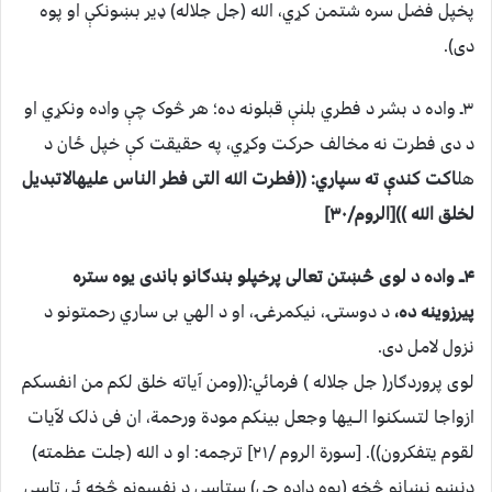
پخپل فضل سره شتمن کړي، الله (جل جلاله) ډیر بښونکې او پوه
دی).
۳ـ واده د بشر د فطري بلنې قبلونه ده؛ هر څوک چې واده ونکړي او
د دی فطرت نه مخالف حرکت وکړي، په حقیقت کې خپل ځان د
هل
اکت کندې ته سپاري: ((فطرت الله التی فطر الناس علیهالاتبدیل
لخلق الله ))[الروم/۳۰]
۴ــ واده د لوی څښتن تعالی پرخپلو بندګانو باندی یوه ستره
پیرزوینه ده،
د دوستۍ، نیکمرغۍ، او د الهي بی ساري رحمتونو د
نزول لامل دی.
لوی پروردګار( جل جلاله ) فرمائي:((ومن آیاته خلق لکم من انفسکم
ازواجا لتسکنوا الــیها وجعل بینکم مودة ورحمة، ان فی ذلک لآیات
لقوم یتفکرون)). [سورة الروم /۲۱] ترجمه: او د الله (جلت عظمته)
دنښو نښانو څخه (یوه داده چې) ستاسې د نفسونو څخه ئی تاسې