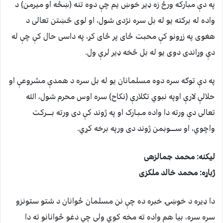
په دې مبارکه ورځ زه ډیر خوښ یم چې دوه تنه (ښځه او میرمن) د
واده له برکته یو له بل سره نژدی شول، او لوی څښتن تعالی د
هغوی په زړونو کې محبت ځای پر ځای کړ، په داسی حال کې چې له
دې وړاندی دوی یو له بل څخه ډیر لرې ول.
په دې توګه سره دوه مسلمانان یو له بل سره د همدې مشروعې او
حلالې لارې اوپه نبوي تګلارې (نکاح) سره اوس محرم شول، الله
تعالی دې ورته دا واده مـبـارک او په ژوند کې دی ورته بـــــرکت
واچوي، او ســـــوبمن ژوند دی ورپه برخه کړي.
لیکنه: محمد جمالزهی
ژباړه: محمد خالد ملکزی
دا ډیره د خوښۍ خبره ده چې نن مسلمان ځوانان د شتو ستونزو
سره سره، بیا هم واده ته مخه کوي ولی چې دغو ځوانانو ته دا