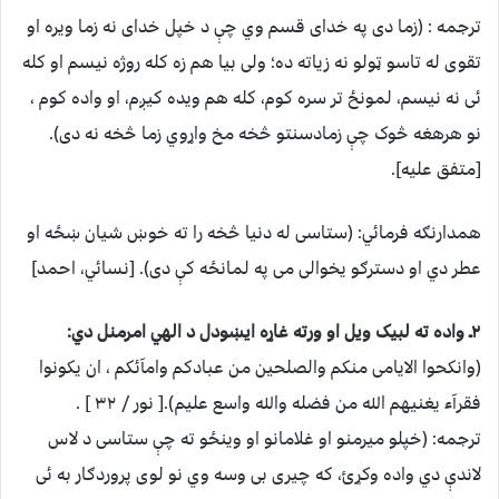
ترجمه : (زما دی په خدای قسم وي چې د خپل خدای نه زما ویره او
تقوی له تاسو ټولو نه زیاته ده؛ ولی بیا هم زه کله روژه نیسم او کله
ئی نه نیسم، لمونځ تر سره کوم، کله هم ویده کیږم، او واده کوم ،
نو هرهغه څوک چې زمادسنتو څخه مخ واړوي زما څخه نه دی).
[متفق علیه].
همدارنګه فرمائي: (ستاسی له دنیا څخه را ته خوښ شیان ښځه او
عطر دي او دسترګو یخوالی می په لمانځه کې دی). [نسائي، احمد]
۲ـ واده ته لبیک ویل او ورته غاړه ایښودل د الهي امرمنل دي:
(وانکحوا الایامی منکم والصلحین من عبادکم وامآئکم ، ان یکونوا
فقرآء یغنیهم الله من فضله والله واسع علیم).[ نور / ۳۲ ] .
ترجمه: (خپلو میرمنو او غلامانو او وینځو ته چې ستاسی د لاس
لاندې دي واده وکړئ، که چیری بی وسه وي نو لوی پروردګار به ئی