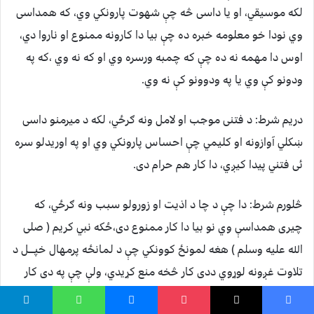
لکه موسیقي، او یا داسی څه چې شهوت پارونکي وي، که همداسی
وي نودا خو معلومه خبره ده چې بیا دا کارونه ممنوع او ناروا دي،
اوس دا مهمه نه ده چې که چمبه ورسره وي او که نه وي ،که په
ودونو کې وي یا په ودوونو کې نه وي.
دریم شرط: د فتنی موجب او لامل ونه ګرځي، لکه د میرمنو داسی
ښکلي آوازونه او کلیمي چې احساس پارونکي وي او په اوریدلو سره
ئی فتني پیدا کیږي، دا کار هم حرام دی.
څلورم شرط: دا چې د چا د اذیت او زورولو سبب ونه ګرځي، که
چیری همداسې وي نو بیا دا کار ممنوع دی،ځکه نبي کریم ( صلی
الله علیه وسلم ) هغه لمونځ کوونکي چې د لمانځه پرمهال خپــــل د
تلاوت غږونه لوړوي ددی کار څخه منع کړیدي، ولې چې په دی کار
سره د نورو لمونځ کوونکو په ذهنوکې تشویش پریوځي، او د هغوی