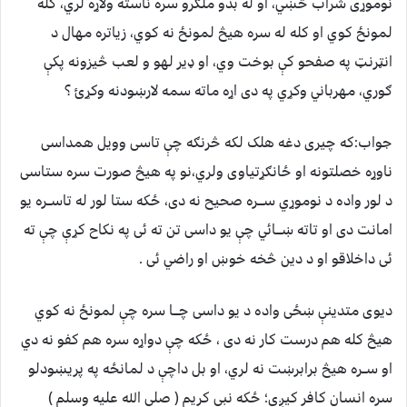
نوموړی شراب څښي، او له بدو ملګرو سره ناسته ولاړه لري، کله
لمونځ کوي او کله له سره هیڅ لمونځ نه کوي، زیاتره مهال د
انټرنټ په صفحو کې بوخت وي، او ډیر لهو و لعب څیزونه پکې
ګوري، مهرباني وکړي په دی اړه ماته سمه لارښودنه وکړئ ؟
جواب:که چیری دغه هلک لکه څرنګه چې تاسی وویل همداسی
ناوړه خصلتونه او ځانګړتیاوی ولري،نو په هیڅ صورت سره ستاسی
د لور واده د نوموړي ســـره صحیح نه دی، ځکه ستا لور له تاســره یو
امانت دی او تاته ښـــائي چې یو داسی تن ته ئی په نکاح کړې چې ته
ئی داخلاقو او د دین څخه خوښ او راضي ئی .
دیوی متدینې ښځی واده د یو داسی چـــا سره چې لمونځ نه کوي
هیڅ کله هم درست کار نه دی ، ځکه چې دواړه سره هم کفو نه دي
او ســره هیڅ برابرښت نه لري، او بل داچې د لمانځه په پريښودلو
سره انسان کافر کیږي؛ ځکه نبي کریم ( صلی الله علیه وسلم )