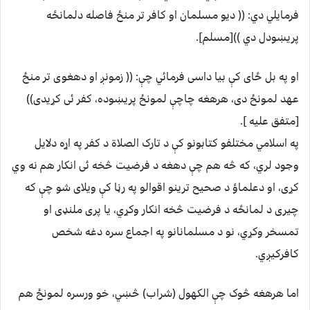
فرمایلي دي: (( دیو مسلمان او کافر تر منځ فاصله دلمانځه
پریښودل دي ))[مسلم].
او په بل ځای کې بیا داسی فرمائي چې: (( زمونږ او دهغوی تر منځ
عهد لمونځ دی، هرهغه چاچې لمونځ پریښوده، کفر ئی کړیدی))
[متفق علیه ].
په اسلامي مختلفو کتابونو کې د تارک الصلاة د کفر په اړه دلایل
وجود لري، که څه هم چې دهغه د فرضیت څخه ئی انکار هم نه وي
کړی، او دعلماؤ د صحیح ترینو اقوالو په رڼا کې ویلای شو چې که
چیری د لمانځه د فرضیت څخه انکار وکړي، یا پری ملنډی او
تمسخر وکړي، نو د مسلمانانو په اجماع سره دغه شخص
کافرکیږي.
اما هرهغه څوک چې الکهول (شراب) څښي، خو ورسره لمونځ هم