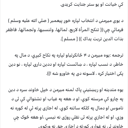
کې خیانت او یو ستر جنایت کړیدی.
د یوی میرمنی د انتخاب لپاره خوږ پیعمبر ( صلی الله علیه وسلم )
فرمائي چې:(( تنکح المرأة لاربع، لمالها، ولنسبها، ولجمالها، فاظفر
بذات الدین تربت یداک )) [ مسلم ].
ترجمه :یوه میرمن د ۴ ځانګړتیاو لپاره په نکاح کیږي، د مال په
خاطر، د نسب لپاره ، د ښائست لپاره او ددین دارۍ لپاره ، نو دین
پکی اختیار کړه ، لاسونه دی په خاورو شه !)).
یوه متدینه او ریښتینې پاک لمنه میرمن د خپل خاوند سره د دین
په چارو کې مرسته کوي، او د هغه په غیاب او نشتوالي کې ئی د
ناموس او دمال په کلکه ساتنه کوي، له اجازی پرته ئې له کوره نه
وزي، او له اجازې پرته ئی نفلي روژی نه نیسي ،او هغه څوک چې
خاوند ئی نه غواړي کورته د اجازی حق نه ورکوي.