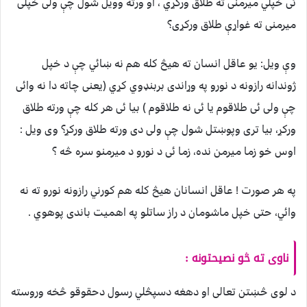
ئی خپلي میرمنی ته طلاق ورکړي ، او ورته وویل شول چې ولی خپلی
میرمنی ته غواړې طلاق ورکړی؟
وې ویل: یو عاقل انسان ته هیڅ کله هم نه ښائي چې د خپل
ژوندانه رازونه د نورو په وړاندی بربنډوي کړي (یعنی چاته دا نه وائی
چې ولی ئی طلاقوم یا ئی نه طلاقوم ) بیا ئی هر کله چې ورته طلاق
ورکړ، بیا تری وپوښتل شول چې ولی دی ورته طلاق ورکړ؟ وی ویل :
اوس خو زما میرمن نده، زما ئی د نورو د میرمنو سره څه ؟
په هر صورت ! عاقل انسانان هیڅ کله هم کورني رازونه نورو ته نه
وائي، حتی خپل ماشومان د راز ساتلو په اهمیت باندی پوهوي .
ناوی ته څو نصيحتونه :
د لوی څښتن تعالی او دهغه دسپڅلي رسول دحقوقو څخه وروسته