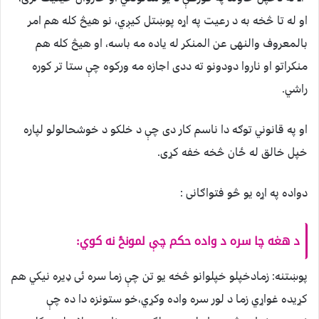
او له تا څخه به د رعیت په اړه پوښتل کیږي، نو هیڅ کله هم امر
بالمعروف والنهی عن المنکر له یاده مه باسه، او هیڅ کله هم
منکراتو او ناروا دودونو ته ددی اجازه مه ورکوه چې ستا تر کوره
راشي.
او په قانوني توګه دا ناسم کار دی چې د خلکو د خوشحالولو لپاره
خپل خالق له ځان څخه خفه کړی.
دواده په اړه يو څو فتواګانی :
د هغه چا سره د واده حکم چې لمونځ نه کوي:
پوښتنه: زمادخپلو خپلوانو څخه یو تن چې زما سره ئی ډیره نیکي هم
کړیده غواړي زما د لور سره واده وکړي،خو ستونزه دا ده چې