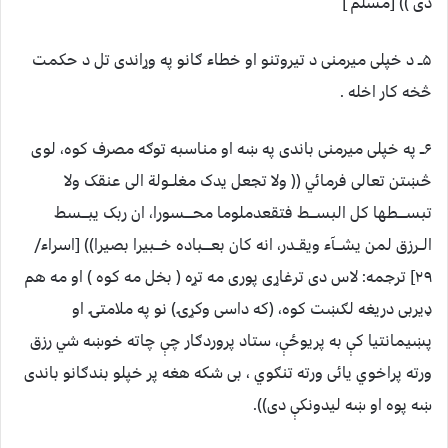
دی )) [مسلم ]
۵ــ د خپلی میرمنی د تیروتنو او خطاء ګانو په وړاندی تل د حکمت
څخه کار اخله .
۶ــ په خپلی میرمنی باندی په ښه او مناسبه توګه مصرف کوه، لوی
څښتن تعالی فرمائي (( ولا تجعل یدک مغلــولة الی عنقک ولا
تبســــطها کل البســـط فتقعدملوما محــــسورا، ان ربک یبـــسط
الــرزق لمن یشـــآء ویقــدر، انه کان بعــــباده خـــبیرا بصیرا)) [اسراء/
۲۹] ترجمه: لاس دی ترغاړی پوری مه تړه ( بخل مه کوه ) او مه هم
ډیربی دریغه لګښت کوه، (که داسی وکړۍ) نو په ملامتۍ او
پښیمانتیا کې به پریوځې، ستاد پروردګار چې چاته خوښه شي رزق
ورته پراخوي یائی ورته تنګوي ، بی شکه هغه پر خپلو بندګانو باندی
ښه پوه او ښه لیدونکې دی)).