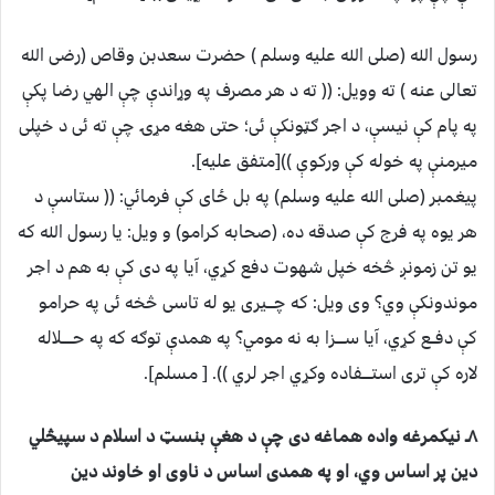
رسول الله (صلی الله علیه وسلم ) حضرت سعدبن وقاص (رضی الله
تعالی عنه ) ته وویل: (( ته د هر مصرف په وړاندې چې الهي رضا پکې
په پام کې نیسې، د اجر ګټونکې ئی؛ حتی هغه مړۍ چې ته ئی د خپلی
میرمنې په خوله کې ورکوې ))[متفق علیه].
پیغمبر (صلی الله علیه وسلم) په بل ځای کې فرمائي: (( ستاسې د
هر یوه په فرج کې صدقه ده، (صحابه کرامو) و ویل: یا رسول الله که
یو تن زمونږ څخه خپل شهوت دفع کړي، آیا په دی کې به هم د اجر
موندونکې وي؟ وی ویل: که چـــیری یو له تاسی څخه ئی په حرامو
کې دفــع کړي، آیا ســــزا به نه مومي؟ په همدې توګه که په حـــــلاله
لاره کې تری استــــفاده وکړي اجر لري )). [ مسلم].
۸ـ نیکمرغه واده هماغه دی چې د هغې بنسټ د اسلام د سپیڅلي
دین پر اساس وي، او په همدی اساس د ناوی او خاوند دین