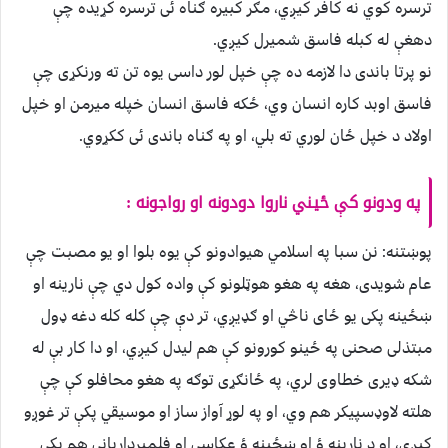
ترسره کوي نه کافر کیږي، مګر کبیره ګناه ئی ترسره کړیده چې
دهغې له کبله فاسق شمیرل کیږي.
نو پرتا باندی دا لازمه ده چې خپل لور داسی یوه تن ته ورنکړی چې
فاسق اوبد کاره انسان وي، ځکه فاسق انسان خپله میرمن او خپل
اولاد د خپل ځان لوري ته بلي، او په ګناه باندی ئی ککړوي.
په ودونو کې ځيني ناروا دودونه او رواجونه :
پوښتنه: نن سبا په اسلامي هیوادونو کې یوه بلوا او یو مصبت چې
عام شویدی، هغه په هغو هوټلونو کې واده کول دي چې نارینه او
ښځینه پکی یو ځای ناڅي او ګډیږي، تر دې چې کله کله دغه ډول
مبتذلی صحنی په ځینو کورونو کې هم لیدل کیږي، او دا کار بې له
شکه ډیری خطاوی لري، په ځانګړی توګه په هغو محافلو کې چې
هلته لاوډسپیکر هم وي، او په لوړ آواز ساز او موسیقي پکې تر غوږو
کیږي، او د نارینه ؤ او ښځینه ؤ عکاسي او فلمبرداریانی هم پکې