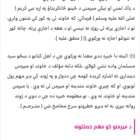
د پاک لمنې او نیکې میرمنی د ځینو ځانګړیتاؤ په اړه نبي کریم (
صلی الله علیه وسلم ) فرمائي: که خاوند ئی په کور کې شتون ولري،
نو د اجازې پرته ئی روژه نه نیسي او د هغه د اجازې پرته، چاته کور
ته ننوتلو اجازه نه ورکوي )) [ متفق علیه ].
(۱): البته دا خبره ددی معنا نه ورکوي چې د اهل کتابو د ښځو سره
مسلمان واده نشي کولای، بلکه دلته مؤلف د خاوند او میرمنی
دیندارۍ ته اشاره کړیده کومه چې ددواړ و په ژوند کې ډیر مهم رول
لوبوي، او که چیرې خاوند متدینه او میرمن ئی نه وي ، یا میرمن
متدینه او خاوند نه وي ، نو معلومه خبره ده چې د دوی د ژوند
روانه بیړۍ به له ډیرو خطرونو سرخ مخامخ شي ( متـــرجـــم ) .
د میرمنو څو مهم خصلتونه