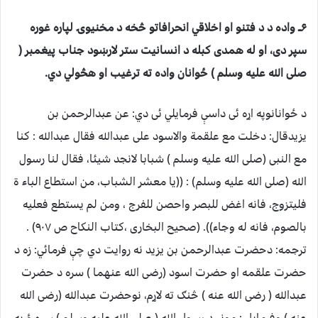
۶ــ واده د د فتنو او اخلاقي انحرافاتو څخه د مخنیوۍ لپاره غوره
سپر دی، او له همدی کبله د انسانیت ستر لارښود جناب پیغمبر (
صلی الله علیه وسلم ) ځوانان واده ته ترغیب او هڅولي دي.
د ځوانانوپه اړه ئی داسې فرمایلي ئی دي: عن عبدالرحمن بن
یزیدقال: دخلت مع علقمة والاسود علی عبدالله فقال عبدالله : کنا
مع النبی (صلی الله علیه وسلم ) شبابا لانجد شیئا، فقال لنا رسول
الله (صلی الله علیه وسلم) : ((یا معشر الشباب، من استطاع الباء ة
فلیتزوج، فانه اغض للبصر واحصن للفرج ، ومن لم یستطع فعلیه
بالصوم، فانه له وجاء)). (صحیح البخاری ،کتاب النکاح ص ۹۰۷) .
ترجمه: دحضرت عبدالرحمن بن یزید نه روایت دي چې فرمائي: زه د
حضرت علقمه او حضرت اسود (رضی الله عنهما ) سره د حضرت
عبدالله ( رضی الله عنه ) څنګ ته لاړم، نوحضرت عبدالله (رضی الله