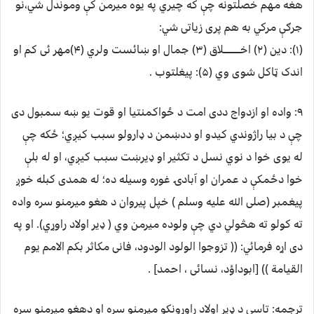
هغه مهم خصلتونه چې که چیري په یوه میرمن کې وموندل شي،نو
جرګې مرکي به هم پری زیاتی شي:
(۱): دین (۲) اخــــــــــــلاق (۳) جمال او ښائست ولري (۴)مهر ئی کم او
اندک ټاکل شوی وي (۵): پیغلتوب .
۹: واده او ازدواج ددی امت د ځواکمنتیا او قوت یو ښه سمبول دی
چې د بیا راژوندي کیدو او ددښمن د ډارولو سبب کیږي؛ ځکه چې
له یوی خوا د نوي نسل د تکثیر او ډیرښت سبب کیږي، او له بلې
خوا دځمکې د عمران او آبادۍ غوره وسیله ده؛ له همدی کبله خوږ
پیغمبر (صلی الله علیه وسلم ) خپل پیروان د هغو میرمنو سره واده
ته کولو ته هڅولي دي چې ولوده میرمن وي ( ډیر اولاد راوړي). او په
دی اړه فرمائي: (( تزوجوا الولود الودود، فانی مکاثر بکم الامم یوم
القیامة )) [ابوداؤد، نسائی ، احمد] .
ترجمه: تاسی د ډیر اولاد راوړونکو میرمنو سره او دهغو میرمنو سره