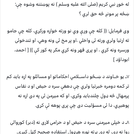
له خوږ نبي کریم (صلی الله علیه وسلم ) نه پوښتنه وشوه چې؛
ښځه پر مونږ څه حق لري ؟
وی فرمایل: (( کله چې وږې وي نو ورته خواړه ورکړي، کله چې جامو
ته اړتیا ولري ورته ئی واخلي ،او پر مخ ئی ونه وهي، او تندخوئی
ورسره ونه کړي ، او پری قهر ونه کړي مګر په کور کې )) [ احمد،
ابوداؤد ]
۷ــ یو خـــاوند د ښـــځو داســــلامي احکاماتو او مسائلو په اړه باید کم
تر کمه دومره خبرتیا ولري چې دهغې سره د حیض او د نفاس
پرمهال څه ډول چلندباید وکړی، او که میرمن ئی په دی اړه نه
پوهیږي، دا ئی مسؤلیت دی چې پری پوهه ئې کړی.
۸ــ د خپلی میرمنی سره د حیض او د حرامی لاری نه (دبر) کوروالی
روا نه دی، له دی پرته نوره هرډول استفاده صحیح ګڼل کیږي.