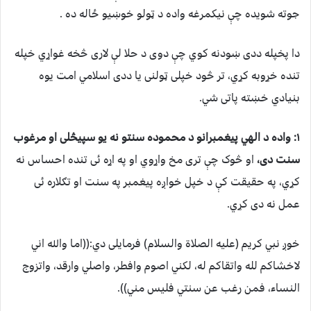
جوته شویده چې نیکمرغه واده د ټولو خوښیو ځاله ده .
دا پخپله ددی ښودنه کوي چې دوی د حلا لې لاری څخه غواړي خپله
تنده خړوبه کړي، تر څود خپلی ټولنی یا ددی اسلامي امت یوه
بنیادي خښته پاتی شي.
۱: واده د الهي پیغمبرانو د محموده سنتو نه یو سپیڅلی او مرغوب
سنت دی،
او څوک چې تری مخ واړوي او په اړه ئی تنده احساس نه
کړي، په حقیقت کې د خپل خواږه پیغمبر په سنت او تګلاره ئی
عمل نه دی کړي.
خوږ نبي کریم (علیه الصلاة والسلام) فرمایلی دي:((اما والله اني
لاخشاکم لله واتقاکم له، لکني اصوم وافطر، واصلي وارقد، واتزوج
النساء، فمن رغب عن سنتي فلیس مني)).