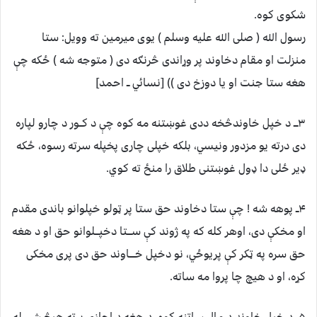
شکوی کوه.
رسول الله ( صلی الله علیه وسلم ) یوی میرمین ته وویل: ستا
منزلت او مقام دخاوند پر وړاندی څرنګه دی ( متوجه شه ) ځکه چې
هغه ستا جنت او یا دوزخ دی )) [نسائي ــ احمد]
۳ـــ د خپل خاوندڅخه ددی غوښتنه مه کوه چې د کــور د چارو لپاره
دی درته یو مزدور ونیسي، بلکه خپلی چاری پخپله سرته رسوه، ځکه
ډیر ځلی دا ډول غوښتنی طلاق را منځ ته کوي.
۴ــ پوهه شه ! چې ستا دخاوند حق ستا پر ټولو خپلوانو باندی مقدم
او مخکې دی، اوهر کله که په ژوند کې ســـتا دخپـــلوانو حق او د هغه
حق سره په ټکر کې پریوځي، نو دخپل خــــاوند حق دی پری مخکی
کړه، او د هیچ چا پروا مه ساته.