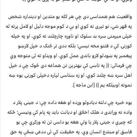
واقعیت هم همداسی دی چې هر کله یو متدین او دینداره شخص
په قهر شي، نو تیری نه کوي او بې د کوم موجه دلیل او لامل پرته له
خپلی میرمنی سره بد سلوک او ناوړه چارچلند نه کوي، او په خپله
کورنۍ کې د فتنو مخه نیسي؛ بلکه ددی تر څنګ د خپل لارښو
پیغمبر په ښودلو لارو باندی عمل کوي، او ویناو ته ئی متوجه وي
چې فرمائی: (( په تاسی کې بهترین تن هماغه دی څوک چې د خپل
اهل سره ښه چلند کوي، او زه ستاسی لپاره دخپلی کورنۍ یوه ښه
نمونه اوبیلګه یم )) [ابن ماجه ].
یوه خبره چې دلته دیادولو وړده او هغه داده چې: د جینۍ پلار د
واده نه وړاندی د هلک اخلاق او دیانت باید په پام کې ونیسي؛ ځکه
که چیرې د جینۍ پلار یا ولي هغه یو داسی تن ته ورکړي چې یو
فاسق او مبتدع انسان وي، په حقیقت کې ئی ددغی ښځې په حق