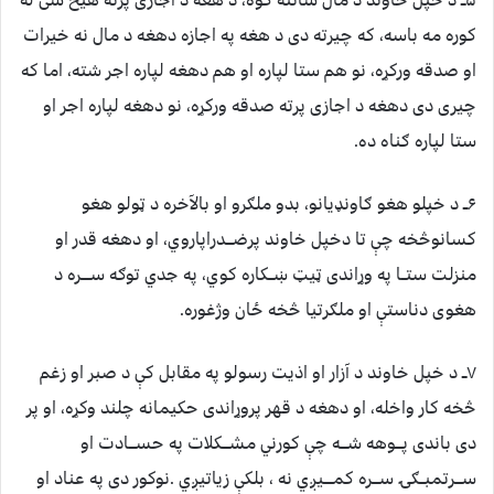
۵ــ د خپل خاوند د مال ساتنه کوه، د هغه د اجازی پرته هیڅ شی له
کوره مه باسه، که چیرته دی د هغه په اجازه دهغه د مال نه خیرات
او صدقه ورکړه، نو هم ستا لپاره او هم دهغه لپاره اجر شته، اما که
چیری دی دهغه د اجازی پرته صدقه ورکړه، نو دهغه لپاره اجر او
ستا لپاره ګناه ده.
۶ــ د خپلو هغو ګاونډیانو، بدو ملګرو او بالآخره د ټولو هغو
کسانوڅخه چې تا دخپل خاوند پرضـــدراپاروي، او دهغه قدر او
منزلت ستــا په وړاندی ټیټ ښــکاره کوي، په جدي توګه ســــره د
هغوی دناستې او ملګرتیا څخه ځان وژغوره.
۷ــ د خپل خاوند د آزار او اذیت رسولو په مقابل کې د صبر او زغم
څخه کار واخله، او دهغه د قهر پروړاندی حکیمانه چلند وکړه، او پر
دی باندی پـــوهه شـــه چې کورني مشـــکلات په حســـادت او
ســـرتمبــګۍ ســـره کمــــیږي نه ، بلکې زیاتیږي .نوکور دی په عناد او