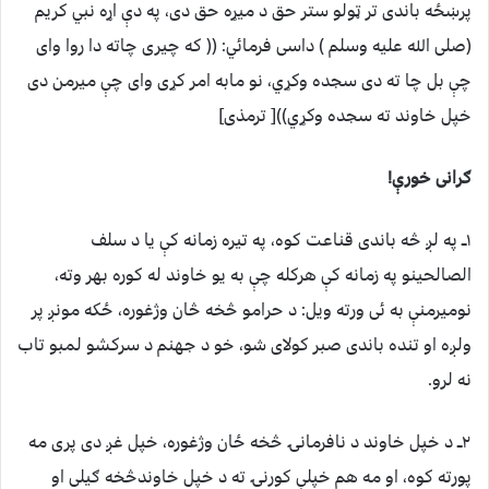
پرښځه باندی تر ټولو ستر حق د میړه حق دی، په دې اړه نبي کریم
(صلی الله علیه وسلم ) داسی فرمائي: (( که چیری چاته دا روا وای
چې بل چا ته دی سجده وکړي، نو مابه امر کړی وای چې میرمن دی
خپل خاوند ته سجده وکړي))[ ترمذی]
ګرانی خورې!
۱ــ په لږ څه باندی قناعت کوه، په تیره زمانه کې یا د سلف
الصالحینو په زمانه کې هرکله چې به یو خاوند له کوره بهر وته،
نومیرمنې به ئی ورته ویل: د حرامو څخه څان وژغوره، ځکه مونږ پر
ولږه او تنده باندی صبر کولای شو، خو د جهنم د سرکشو لمبو تاب
نه لرو.
۲ــ د خپل خاوند د نافرمانۍ څخه ځان وژغوره، خپل غږ دی پری مه
پورته کوه، او مه هم خپلې کورنۍ ته د خپل خاوندڅخه ګیلی او