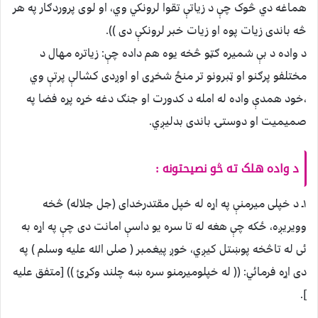
هماغه دي څوک چې د زیاتې تقوا لرونکي وي، او لوی پروردګار په هر
څه باندی زیات پوه او زیات خبر لرونکې دی )).
د واده د بې شمیره ګټو څخه یوه هم داده چې: زیاتره مهال د
مختلفو پرګنو او ټبرونو تر منځ شخړی او اوږدی کشالې پرتې وي
،خود همدې واده له امله د کدورت او جنګ دغه خړه پړه فضا په
صمیمیت او دوستۍ باندی بدلیږي.
د واده هلک ته څو نصيحتونه :
۱ـ د خپلی میرمنې په اړه له خپل مقتدرخدای (جل جلاله) څخه
وویریږه، ځکه چې هغه له تا سره یو داسې امانت دی چې په اړه به
ئی له تاڅخه پوښتل کیږي، خوږ پیغمبر ( صلی الله علیه وسلم ) په
دی اړه فرمائي: (( له خپلومیرمنو سره ښه چلند وکړئ )) [متفق علیه
].