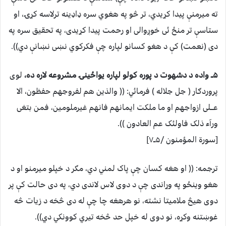
ته میرمنې پیدا کړیدي، تر څو په هغوي سره ډاډینه ترلاسه کړۍ، او
ستاسې تر منځ ئی خوږوالی او رحمت پیدا کړیدی، په تحقیق سره په
دی (نعمت) کې د هغو کسانو لپاره چې فکرکوي نښی نښانې دي)).
۵ــ واده د دشهوت د پوره کولو لپاره یواځینۍ مشروعه لاره ده،
لوی
پروردګار ( جل جلاله ) فرمائي: (( والذین هم لفروجهم حفظون، الا
عـــلی ازواجهم او ما ملکت ایمانهم فانهم غیرملومین، فمن بتغی
ورآء ذلک فاولئک عم العادون )).
[سورة المؤمنون /۵ــ۷]
ترجمه: (( او هغه کسان چې پاک لمني دي، مګر د خپلو میرمنو او د
هغو وینځو په وړاندی چې د دوی لاس لاندی دي، په دی حالت کې پر
دوی هیڅ ملامیتا نشته، نو هرهغه چا چې له دی څخه د زیات څه
غوښتنه وکړه، نو دوی له خپل حد څخه تیري کوونکي دي)).