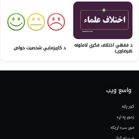
د فقهي اختلاف فکري لاملونه
د کاریزمايي شخصیت خواص
(قرضاوی)
واسع ویب
کور پاڼه
زموږ په اړه
موږ سره اړیکه
مرسته کول