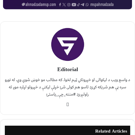
Editorial
د واسع ویب د لیکوالۍ او خپرونکي ټیم لخوا. که مطالب مو خوښ شوي وي، له نورو
سره یې هم شریکه کړئ. تاسو هم کولی شئ خپلې لیکنې د خپرولو لپاره موږ ته
راولېږئ. #مننه_چې_یاستئ
Related Articles