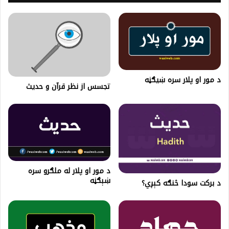
د مور او پلار سره ښيګڼه
تجسس از نظر قرآن و حدیث
د مور او پلار له ملګرو سره
ښېګڼه
د برکت سودا څنګه کېږي؟