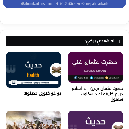
له همدې برخې:
حضرت عثمان (رض) – د اسلام
یو څو ګټوری حدیثونه
دریم خلیفه او د سخاوت
سمبول