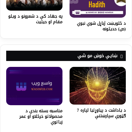
په جهاد کې د شعرونو د ويلو
مقام او حيثيت
د څلويښت ژباړل شوي نبوي
(ص) حديثونه
ښايي خوښ مو شي
د یاداشت د پیاوړتیا لپاره 7
مناسبه بسته بندي د
ګټورې سپارښتنې
محصولاتو خرڅلاو او عمر
زیاتوي