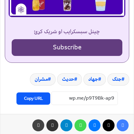
چینل سبسکرایب او شریک کړئ
Subscribe
جنګ
جهاد
حدیث
مشران
Copy URL