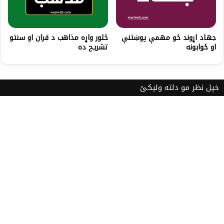
جهاد اړوند څو مهمې پوښتنې
څلور واړه مذاهب د قران او سنتو
او ځوابونه
تشريح ده
خپل نظر مو دلته ولیکئ