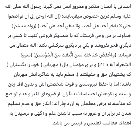
انسانی با انسان متکبر و مغرور انس نمی گیرد؛ رسول الله صلی الله
علیه وسلم درین خصوص میفرمایند: (إن الله أوحى إلى أن تواضعوا
حتى لا يفخر أحد على أحد ، ولا يبغي أحد على أحد ) (رواه مسلم )
خداوند بر من وحي فرستاد که با همديگر فروتني کنيد، تا کسي بر
ديگري فخر نفروشد و يکي بر ديگري سرکشي نکند. الله متعالى می
فرماید: (وَاخْفِضْ جَنَاحَكَ لِمَنِ اتَّبَعَكَ مِنَ الْمُؤْمِنِينَ) (سورة
الشعراء آية 215) و براي مؤمنان بال ( مهرباني ) خود را بگستران (
كه پشتيبان حق و حقيقتند ). معلم باید به شاگردانش مهربان
باشد؛ اما با حفظ نیرومندی و قوت شخصتی اش و بدون لاف زدن
و ستم و نکوهش احساسات دیگران. از ضررهای تکبر و عدم تواضع
که متأسفانه برخی معلمان به آن دچار اند؛ انکار حق و عدم تسلیم
شدن در برابر آن و غرور به سبب داشتن علم و آگهی و نرسیدن به
اهداف فعالیت تعلیمی و تربیتی می باشد.