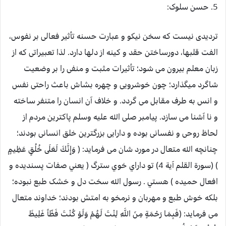
5. حسن سلوک:
تردیدی نیست که سخن نیکو و عبارت حسنه تأثیر فعالی بر نفوس،
الفت قلبها، دورساختن حقد و کینه از دلها دارد. لذا تعبیراتی که از
زبان معلم بیرون می شود؛ تأثیرات مثبت و منفی را بر وضعیت
شاگرد میگذارد؛ چون خوشرویی و چهره بشاش باعث راحتی نفس
و انس به طرف مقابل می گردد. و خلاف آن انسان را متنفر ساخته
و نا آشنا می سازد. پیامبر صلی الله علیه وسلم پاکترین مردم از
لحاظ روحی و نفسانی بوده و دارایی بزرگترین خلق انسانی بودند؛
چنانچه الله متعال در مورد شان می فرماید: ( وَإِنَّكَ لَعَلَى خُلُقٍ عَظِيمٍ
) (سورة القلم آية 4) تو داراي خوي سترگ ( يعني صفات پسنديده و
افعال حميده ) هستي . رسول الله سخت دل و خشک طبع نبوده؛
بلکه خوش طبع و مهربان و نرمخو به امتش بودند؛ خداوند متعال
می فرماید: (فَبِمَا رَحْمَةٍ مِنَ اللَّهِ لِنْتَ لَهُمْ وَلَوْ كُنْتَ فَظّاً غَلِيظَ