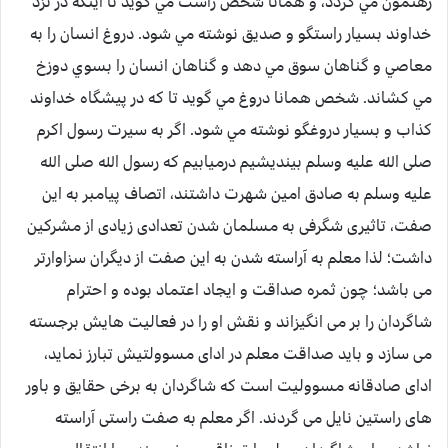
رهنمون مي گردد، و همانا شخص راست مي گويد تا اينکه در نزد
خداوند بسيار راستگو و صديق نوشته مي شود. دروغ انسان را به
معاصي و گناهان سوق مي دهد و گناهان انسان را بسوي دوزخ
مي کشاند. شخص همانا دروغ مي گويد تا که در پيشگاه خداوند
کذاب و بسيار دروغگو نوشته مي شود. اگر به سیرت رسول اکرم
صلی الله علیه وسلم بیندیشیم درمیابیم که رسول الله صلی الله
علیه وسلم به صادق امین شهرت داشتند، اتصاف پیامبر به این
صفت، تاثیری شگرفی به مسلمان شدن تعدادی زیادی از مشرکین
داشت؛ لذا معلم به آراسته شدن به این صفت از دیگران سزاوارتر
می باشد؛ چون ثمره صداقت و ایجاد اعتماد بوده و احترام
شاگردان را بر می انگیزاند و نقش او را در فعالیت هایش برجسته
می سازد و باید صداقت معلم در ادای مسوولتیش تبارز نماید،
ادای صادقانه مسوولیت است که شاگردان به برخی حقایق و باور
های راستین نایل می گردند. اگر معلم به صفت راستی آراسته