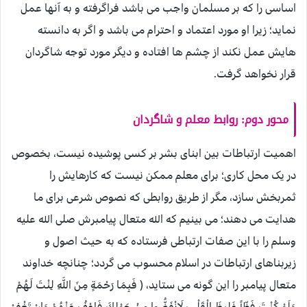
اساسی را که بر مسلمان واجب می باشد فراگرفته و به آنها عمل
نماید؛ زیرا او مورد اعتماد و احترام می باشد و اگر به دانسته
هایش عمل نکند از چشم ها افتاده و دیگر مورد توجه شاگردان
قرار نخواهد گرفت.
محور دوم: روابط معلم و شاگردان
اهمیت ارتباطات بین ابنای بشر بر کسی پوشیده نیست، بخصوص
در یک محل کاری؛ برای معلم ممکن نیست که کارهایش را
ثمربخش سازد، مگر از طریق روابطی که نصوص شرعی برای ما
هدایت می دهند؛ می بینیم که الله متعال پیامبرش صلی الله علیه
وسلم را با این صفات ارتباطی فرستاده که به حیث اصول و
زیربناهای ارتباطات در اسلام محسوب می گردد؛ چنانچه خداوند
متعال پیامبر را این گونه می ستاید، ( فَبِمَا رَحْمَةٍ مِنَ اللَّهِ لِنْتَ لَهُمْ
وَلَوْ كُنْتَ فَظّاً غَلِيظَ الْقَلْبِ لَانْفَضُّوا مِنْ حَوْلِكَ فَاعْفُ عَنْهُمْ وَاسْتَغْفِرْ