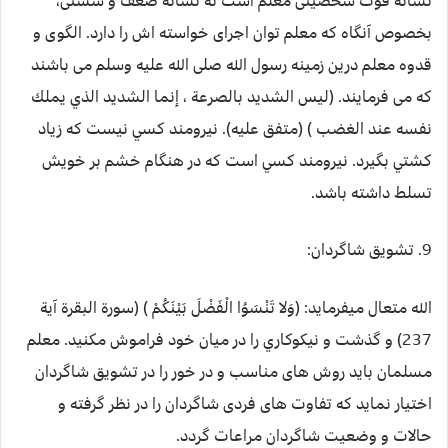
نشانه قوت شخصیتی معلم است نه نشانه ضعف و سستی،
بخصوص آنگاه که معلم توان اجرای خواسته اش را دارد. الگوی و
قدوه معلم درین زمینه رسول الله صلی الله علیه وسلم می باشند
که می فرمایند. (ليس الشديد بالصرعة ، إنما الشديد الذي يملك
نفسه عند الغضب ) (متفق عليه). نيرومند کسي نيست که زياد
کشتي بگيرد. نيرومند کسي است که در هنگام خشم بر خويش
تسلط داشته باشد.
9. تشویق شاگردان:
الله متعال میفرماید: (وَلا تَنْسَوُا الْفَضْلَ بَيْنَكُمْ ) (سورة البقرة آية
237) و گذشت و نيكوكاري را در ميان خود فراموش مكنيد. معلم
مسلمان باید روش های مناسب و در خور را در تشویق شاگردان
اختیار نماید که تفاوت های فردی شاگردان را در نظر گرفته و
حالات و وضعیت شاگردان مراعات گردد.