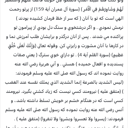
لَهُمْ وَشَاوِرْهُمْ فِي الْأَمْرِ ) (سورة آل عمران آية 159) از پرتو رحمت
الهي است كه تو با آنان ( كه سر از خطّ فرمان كشيده بودند )
نرمش نمودي . و اگر درشتخوي و سنگ دل بودي از پيرامون تو
پراكنده مي شدند . پس از آنان درگذر و برايشان طلب آمرزش نما و
در كارها با آنان مشورت و رايزني كن. وقوله تعالى (وَإِنَّكَ لَعَلَى خُلُقٍ
عَظِيمٍ) (سورة القلم آية 4) . تو داراي خوي سترگ ( يعني صفات
پسنديده و افعال حميده ) هستي . و أبي هريرة رضي الله عنه
روایت نموده اند که رسول الله صلى الله عليه وسلم فرمودند:
(ليس الشديد بالصرعة إنما الشديد الذي يملك نفسه عند الغضب
) (متفق عليه ) نيرومند کسي نيست که زياد کشتي بگيرد. نيرومند
کسي است که در هنگام خشم بر خويش تسلط داشته باشد.، و
أنس رضى الله عنه روایت نموده که رسول الله صلى الله عليه وسلم
فرمودند: (يسروا ولا تعسروا وبشروا ولا تنفروا) (متفق عليه ) .
آسانگيري نموده و سختگيري نکنيد، و به مردم مژده دهيد و آن ها