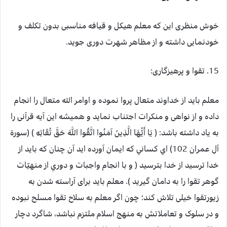
خوش منظری این که معلم هیکل و قیافه مناسبی بدون تکلف و
خودنمایی داشته و از مظاهر شهرت دوری جوید.
15. تقوا و پرهیزگاری:
معلم باید از خداوند متعال پروا نموده و اوامر الله متعال را انجام
داده و از نواهی و منکرات اجتناب نماید و همیشه این آیه قرآنی را
به یاد داشته باشد: ( يَا أَيُّهَا الَّذِينَ آمَنُوا اتَّقُوا اللَّهَ حَقَّ تُقَاتِهِ ) (سورة
آل عمران 102) اي كساني كه ايمان آورده ايد آن چنان كه بايد از
خدا ترسيد از خدا بترسيد ( و با انجام واجبات و دوري از منهيّات
گوهر تقوا را به دامان گيريد ). معلم باید برای آراسته شدن به
زیورتقوا خیلی تلاش کند؛ چون اگر معلم به سلاح تقوا مسلح نبوده
و در سلوک و تعاملاتش به منهج اسلام ملتزم نباشد، شاگرد دچار