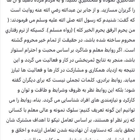
را گريزان مسازيد. و از جابر بن عبدالله رضي الله عنه روایت است
که گفت: شنیدم که رسول الله صلى الله عليه وسلم می فرمودند: (
من يحرم الرفق يحرم الخير كله ) (رواه مسلم ). کسيکه از نرم رفتاري
محروم ساخته شده باشد، در حقيقت از تمام خير محروم گشته
است. اگر روابط معلم و شاگرد بر اساس محبت و احترام استوار
باشد، منجر به نتایج ثمربخشی در کار و فعالیت می گردد و این
نتیجه به ازدیاد همکاری و مشارکت در کار ها و فعالیت ها تبارز
میابد. روابط برادری، کلمات تجملی نیست که برای دیگران گفته
شود؛ بلکه این روابط نظر به ظروف وشرایط و طاقت و توان و
کارکرد و نیازمندی های افراد شناسایی می گردد. بناء، روابط را می
توانیم این گونه تعریف کنیم: سلوک نمونه و عالی معلم با کسانی
که زیر نظر او هستند، بر اساس تعامل نیکو تا اهداف مشترک شان
تحقق یابد. که دستاورد آن نهادینه شدن تعامل ارزنده و اخلاق و
اساسات اسلامی ، مسئولیت شناسی، همکاری، عدالت و