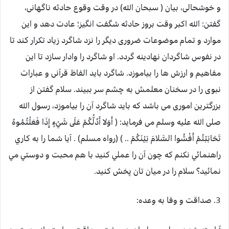
و خوشحالی، بیان ( سبحان الله) در وقت وقوع حادثه ناگهانی،
گفتن: الله اکبر وقت بروز حادثه شگفت انگیز؛ عادت دهد و این
موارد و تمام موضوعات ضروری دیگر را نزد شاگرد زیاد تکرار کند تا
در نفوس شاگردان نهادینه گردد. او شاگرد را وادار سازد تا این
مفاهیم و ارزش ها را بیاموزد. شاگرد باید الفاظ قرآنی و عبارات
نبوی را در سخنان معلمش به چشم سر ببیند. سلام گفتن از
بزرگترین اموری می باشد که باید شاگرد آن را بیاموزد، رسول الله
صلی الله علیه وسلم می فرماید: ( أَوَلا أَدُلُّكُمْ عَلَى شَيْءٍ إِذَا فَعَلْتُمُوهُ
تَحَابَبْتُمْ أَفْشُوا السَّلامَ بَيْنَكُمْ .. ) (رواه مسلم) . آيا شما را به کاري
راهنمائي نکنم که چون آن را عملي کنيد با هم محبت و دوستي مي
نمائيد؟ سلام را در ميان تان پخش کنيد.
3. صداقت و وفا به وعده: