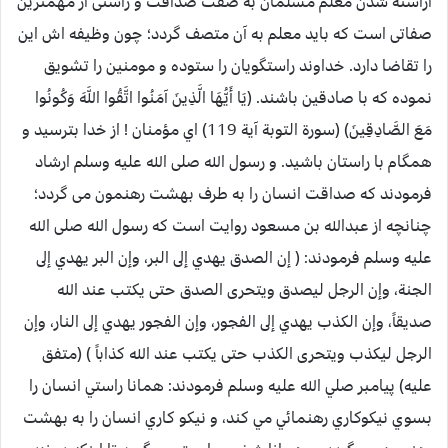
آراسته شدن معلم مسلمان به صفت صداقت و راستی از مهمترین
صفاتی است که باید معلم به آن متصف گردد؛ چون وظیفه اش این
را تقاضا دارد. خداوند راستگویان را ستوده و مومنین را تشویق
نموده که با صادقین باشند. (يَا أَيُّهَا الَّذِينَ آمَنُوا اتَّقُوا اللَّهَ وَكُونُوا
مَعَ الصَّادِقِينَ) (سورة التوبة آية 119) اي مؤمنان ! از خدا بترسيد و
همگام با راستان باشيد. و رسول الله صلی الله علیه وسلم ارشاد
فرمودند که صداقت انسان را به طرف بهشت رهنمون می گردد؛
چنانچه از عبدالله بن مسعود روایت است که رسول الله صلی الله
علیه وسلم فرمودند: ( إن الصدق يهدي إلى البر، وإن البر يهدي إلى
الجنة، وإن الرجل ليصدق ويتحرى الصدق حتى يكتب عند الله
صديقاً، وإن الكذب يهدي إلى الفجور، وإن الفجور يهدي إلى النار، وإن
الرجل ليكذب ويتحرى الكذب حتى يكتب عند الله كذاباً ) (متفق
عليه) پيامبر صلي الله عليه وسلم فرمودند: همانا راستي انسان را
بسوي نيکوکاري رهنمائي مي کند، و نيکو کاري انسان را به بهشت