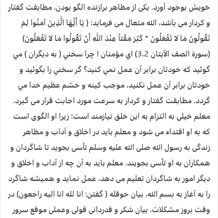
خویش بوجود آورد. یکی از مظاهر برازنده الگو بودن، مطابقت گفتار
و کردار می باشد، الله متعال می فرماید: ( يَا أَيُّهَا الَّذِينَ آمَنُوا لِمَ
تَقُولُونَ مَا لا تَفْعَلُونَ * كَبُرَ مَقْتاً عِنْدَ اللَّهِ أَنْ تَقُولُوا مَا لا تَفْعَلُونَ)
(سورة الصف الآيتان 3،2) اي مؤمنان ! چرا سخني ( به ديگران ) مي
گوئيد كه خودتان برابر آن عمل نمي كنيد؟ گر سخني را بگوئيد و
خودتان برابر آن عمل نكنيد، موجب كينه و خشم عظيم خدا مي
گردد. مطابقت گفتار و کردار به سرعت مورد اجابت قرار می گیرد.
معلم خیلی به التزام به این خلق نیازمند است؛ زیرا او الگوی است
که به او اقتداء می شود و معلم باید در اخلاق و آداب و مظاهر
زندگی به رسول الله صلی الله علیه وسلم تأسی بجوید تا شاگردان و
همکاران به او تأسی بجویند. معلم باید به آن چه از آداب و اخلاق و
دیگر امور به شاگردان تعلیم می دهد، عمل نماید و همیشه شاگرد
را به آغاز به بسم الله، بیان حوقله ( گفتن: انا لله انا الیه راجعون) در
وقت بروز مشکلات، بیان شکر و قدردانی قولی وعملی موقع سرور