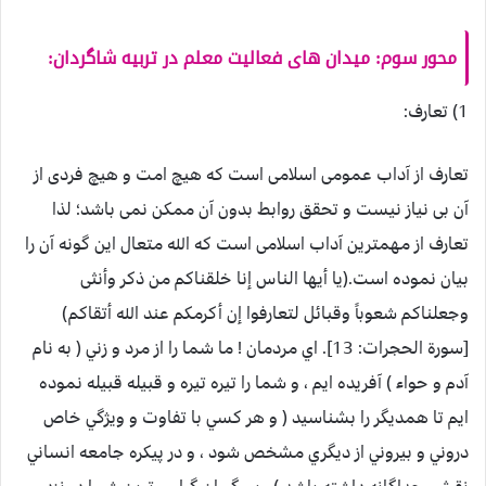
محور سوم: میدان های فعالیت معلم در تربیه شاگردان:
1) تعارف:
تعارف از آداب عمومی اسلامی است که هیچ امت و هیچ فردی از
آن بی نیاز نیست و تحقق روابط بدون آن ممکن نمی باشد؛ لذا
تعارف از مهمترین آداب اسلامی است که الله متعال این گونه آن را
بیان نموده است.(يا أيها الناس إنا خلقناكم من ذكر وأنثى
وجعلناكم شعوباً وقبائل لتعارفوا إن أكرمكم عند الله أتقاكم)
[سورة الحجرات: 13]. اي مردمان ! ما شما را از مرد و زني ( به نام
آدم و حواء ) آفريده ايم ، و شما را تيره تيره و قبيله قبيله نموده
ايم تا همديگر را بشناسيد ( و هر كسي با تفاوت و ويژگي خاص
دروني و بيروني از ديگري مشخص شود ، و در پيكره جامعه انساني