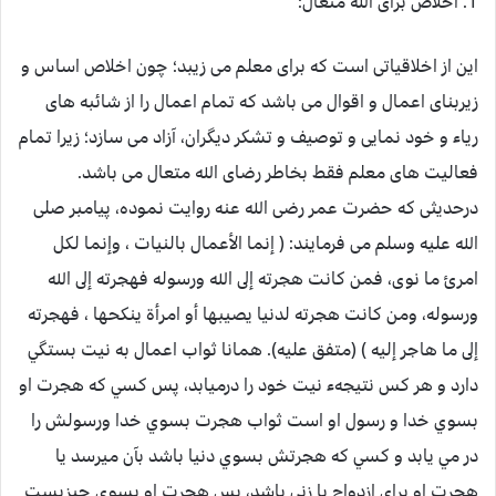
1. اخلاص برای الله متعال:
این از اخلاقیاتی است که برای معلم می زیبد؛ چون اخلاص اساس و
زیربنای اعمال و اقوال می باشد که تمام اعمال را از شائبه های
ریاء و خود نمایی و توصیف و تشکر دیگران، آزاد می سازد؛ زیرا تمام
فعالیت های معلم فقط بخاطر رضای الله متعال می باشد.
درحدیثی که حضرت عمر رضی الله عنه روایت نموده، پیامبر صلی
الله علیه وسلم می فرمایند: ( إنما الأعمال بالنيات ، وإنما لكل
امرئ ما نوى، فمن كانت هجرته إلى الله ورسوله فهجرته إلى الله
ورسوله، ومن كانت هجرته لدنيا يصيبها أو امرأة ينكحها ، فهجرته
إلى ما هاجر إليه ) (متفق عليه). همانا ثواب اعمال به نيت بستگي
دارد و هر کس نتيجهء نيت خود را درميابد، پس کسي که هجرت او
بسوي خدا و رسول او است ثواب هجرت بسوي خدا ورسولش را
در مي يابد و کسي که هجرتش بسوي دنيا باشد بآن ميرسد يا
هجرت او براي ازدواج با زني باشد، پس هجرت او بسوي چيزيست