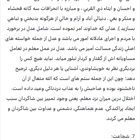
و احسان و ايتاء ذي القربي ، و مبارزه با انحرافات سه گانه فحشاء
و منكر و بغي ، دنيائي آباد و آرام و خالي از هرگونه بدبختي و تباهي
بسازيد ). عدلی که خداوند امر نموده است، شامل عدل در برخورد
با مردم و اجرای عادلانه امور می باشد و عدل از جمله خواسته های
اصلی زندگی مسالت آمیز می باشد. عدل در عمل معلم در تعامل
مساویانه اش از گفتار و کردار تبلور میابد، نباید هیچ کس را
بردیگری نظر به خویشاوندی، آشنایی یا هر دلیل دیگری، ترجیح
دهد؛ چون این از جمله ستم های است که الله متعال از آن
ناخشنود بوده و صاحبش را به عذاب دردناکی وعید داده است.
اختلال درین میزان نزد معلم، یعنی وجود تمییز بین شاگردان سبب
ایجاد پراکندگی، عدم هماهنگی، دشمنی و عداوت بین شاگردان و
معلم می گردد.
7. شجاعت: