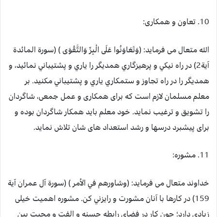
10. تعاون و همکاری:
الله متعال می فرماید: (وَتَعَاوَنُوا عَلَى الْبِرِّ وَالتَّقْوَى ) (سورة المائدة
آية2) در راه نيكي و پرهيزگاري همديگر را ياري و پشتيباني نمائيد، و
همديگر را در راه تجاوز و ستمكاري ياري و پشتيباني مكنيد. بر
معلم مسلمان لازم است که برای همکاری و عمل جمعی، شاگردان
را تشویق و ترغیب نماید. خود معلم باید همکار شاگردان بوده و
برای پیشبرد درسها و رشد استعداد های شان تلاش نماید.
11. مشوره:
خداوند متعال می فرماید: (وشاورهم في الأمر ) (سورة آل عمران آية
159) در كارها با آنان مشورت و رايزني كن. مشوره اهمیت خیلی
زیادی دارد؛ چون کار در فضای رابطه حسنه و الفت و محبت بین