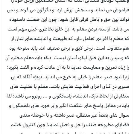
وغضب کودتای نفسانی است که انسان خشمگین ارزش خود را
فراموش می نماید و سنجش ارزش نزد او دگرگون می گردد و نمی
تواند بین حق و باطل فرقی قایل شود؛ چون این خصلت ناستوده
می باشد. آراسته بودن معلم به این خلق بخاطری خیلی مهم است
که معلم با افرادی تعامل دارد که طبیعت و اندیشه های شان از
هم متفاوت است، برخی لایق و برخی ضعیف اند. باید متوجه بود
که رسیدن به این خلق نیکو، آسان نیست؛ بلکه باید معلم محترم آن
را زیاد تمرین و ممارست نماید تا به آن عادت کرده و الفت بگیرد؛
زیرا نبود صبر، معلم را خیلی به حرج می اندازد، بویژه آنگاه که بی
صبری در اثنای اجرای فعالیت هایش باشد. معلم با عقلیت های
متفاوتی از لحاظ درک، اندیشه، پاسخگویی و … روبرو می باشد؛ لذا
باید در مقابل پاسخ های شگفت انگیز و بر خورد های ناهمگون و
سوال های بعضاً غیر منطقی، صبر داشته و با حوصله مندی
قضایای مطروحه صنف را حل و فصل نماید؛ چون کنترول خشم