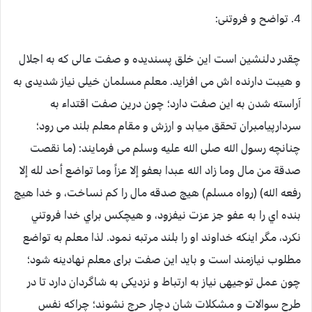
4. تواضح و فروتنی:
چقدر دلنشین است این خلق پسندیده و صفت عالی که به اجلال
و هیبت دارنده اش می افزاید. معلم مسلمان خیلی نیاز شدیدی به
آراسته شدن به این صفت دارد؛ چون درین صفت اقتداء به
سردارپیامبران تحقق میابد و ارزش و مقام معلم بلند می رود؛
چنانچه رسول الله صلی الله علیه وسلم می فرمایند: (ما نقصت
صدقة من مال وما زاد الله عبدا بعفو إلا عزاً وما تواضع أحد لله إلا
رفعه الله) (رواه مسلم) هيچ صدقه مال را کم نساخت، و خدا هيچ
بنده اي را به عفو جز عزت نيفزود، و هيچکس براي خدا فروتني
نکرد، مگر اينکه خداوند او را بلند مرتبه نمود. لذا معلم به تواضع
مطلوب نیازمند است و باید این صفت برای معلم نهادینه شود؛
چون عمل توجیهی نیاز به ارتباط و نزدیکی به شاگردان دارد تا در
طرح سوالات و مشکلات شان دچار حرج نشوند؛ چراکه نفس