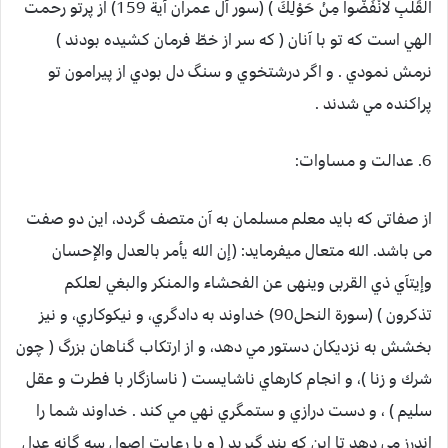
الْقَلْبِ لَانْفَضُّوا مِنْ حَوْلِكَ ) (سور آل عمران آية 159) از پرتو رحمت
الهي است كه تو با آنان ( كه سر از خطّ فرمان كشيده بودند )
نرمش نمودي . و اگر درشتخوي و سنگ دل بودي از پيرامون تو
پراكنده مي شدند .
6. عدالت و مساوات:
از صفاتی که باید معلم مسلمان به آن متصف گردد، این دو صفت
می باشد. الله متعال میفرماید: (إن الله يأمر بالعدل والإحسان
وإيتآي ذي القربى وينهى عن الفحشاء والمنكر والبغي لعلكم
تذكرون ) (سورة النحل90) خداوند به دادگري، و نيكوكاري، و نيز
بخشش به نزديكان دستور مي دهد، و از ارتكاب گناهان بزرگ ( چون
شرك و زنا )، و انجام كارهاي ناشايست ( ناسازگار با فطرت و عقل
سليم ) ، و دست درازي و ستمگري نهي مي كند . خداوند شما را
اندرز مي دهد تا اين كه پند گيريد ( و با رعايت اصول سه گانه عدل